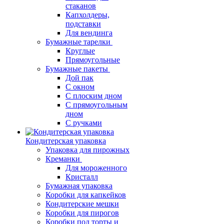
стаканов
Капхолдеры,
подставки
Для вендинга
Бумажные тарелки
Круглые
Прямоугольные
Бумажные пакеты
Дой пак
С окном
С плоским дном
С прямоугольным
дном
С ручками
Кондитерская упаковка
Упаковка для пирожных
Креманки
Для мороженного
Кристалл
Бумажная упаковка
Коробки для капкейков
Кондитерские мешки
Коробки для пирогов
Коробки под торты и