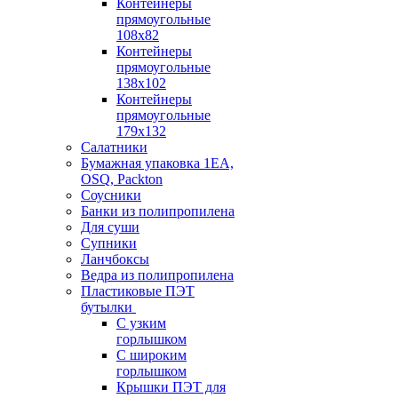
Контейнеры
прямоугольные
108х82
Контейнеры
прямоугольные
138х102
Контейнеры
прямоугольные
179х132
Салатники
Бумажная упаковка 1ЕА,
OSQ, Packton
Соусники
Банки из полипропилена
Для суши
Супники
Ланчбоксы
Ведра из полипропилена
Пластиковые ПЭТ
бутылки
С узким
горлышком
С широким
горлышком
Крышки ПЭТ для