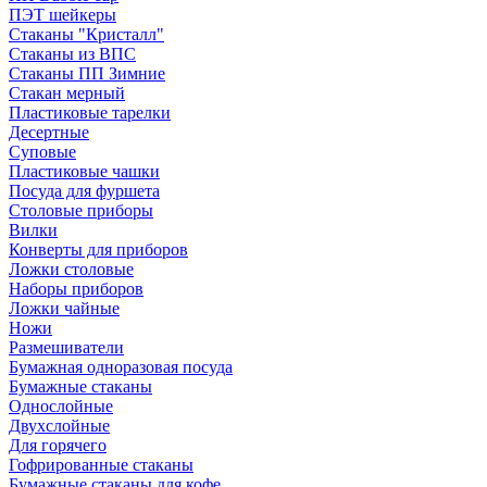
ПЭТ шейкеры
Стаканы "Кристалл"
Стаканы из ВПС
Стаканы ПП Зимние
Стакан мерный
Пластиковые тарелки
Десертные
Суповые
Пластиковые чашки
Посуда для фуршета
Столовые приборы
Вилки
Конверты для приборов
Ложки столовые
Наборы приборов
Ложки чайные
Ножи
Размешиватели
Бумажная одноразовая посуда
Бумажные стаканы
Однослойные
Двухслойные
Для горячего
Гофрированные стаканы
Бумажные стаканы для кофе