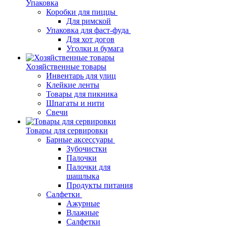
Упаковка
Коробки для пиццы
Для римской
Упаковка для фаст-фуда
Для хот догов
Уголки и бумага
Хозяйственные товары
Инвентарь для улиц
Клейкие ленты
Товары для пикника
Шпагаты и нити
Свечи
Товары для сервировки
Барные аксессуары
Зубочистки
Палочки
Палочки для
шашлыка
Продукты питания
Салфетки
Ажурные
Влажные
Салфетки