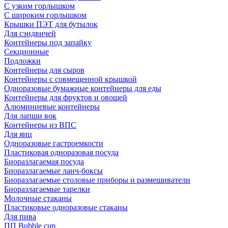
С узким горлышком
С широким горлышком
Крышки ПЭТ для бутылок
Для сэндвичей
Контейнеры под запайку
Секционные
Подложки
Контейнеры для сыров
Контейнеры с совмещенной крышкой
Одноразовые бумажные контейнеры для еды
Контейнеры для фруктов и овощей
Алюминиевые контейнеры
Для лапши вок
Контейнеры из ВПС
Для яиц
Одноразовые гастроемкости
Пластиковая одноразовая посуда
Биоразлагаемая посуда
Биоразлагаемые ланч-боксы
Биоразлагаемые столовые приборы и размешиватели
Биоразлагаемые тарелки
Молочные стаканы
Пластиковые одноразовые стаканы
Для пива
ПП Bubble cup