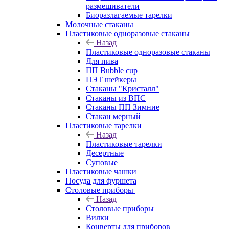
размешиватели
Биоразлагаемые тарелки
Молочные стаканы
Пластиковые одноразовые стаканы
Назад
Пластиковые одноразовые стаканы
Для пива
ПП Bubble cup
ПЭТ шейкеры
Стаканы "Кристалл"
Стаканы из ВПС
Стаканы ПП Зимние
Стакан мерный
Пластиковые тарелки
Назад
Пластиковые тарелки
Десертные
Суповые
Пластиковые чашки
Посуда для фуршета
Столовые приборы
Назад
Столовые приборы
Вилки
Конверты для приборов