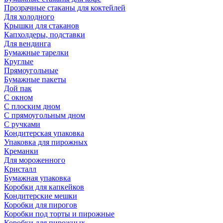
Прозрачные стаканы для коктейлей
Для холодного
Крышки для стаканов
Капхолдеры, подставки
Для вендинга
Бумажные тарелки
Круглые
Прямоугольные
Бумажные пакеты
Дой пак
С окном
С плоским дном
С прямоугольным дном
С ручками
Кондитерская упаковка
Упаковка для пирожных
Креманки
Для мороженного
Кристалл
Бумажная упаковка
Коробки для капкейков
Кондитерские мешки
Коробки для пирогов
Коробки под торты и пирожные
Коробки для пирожных