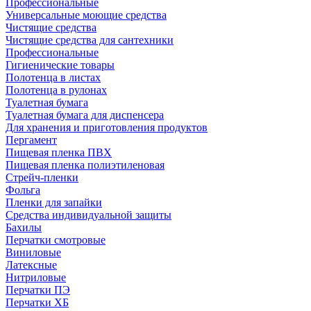
Профессиональные
Универсальные моющие средства
Чистящие средства
Чистящие средства для сантехники
Профессиональные
Гигиенические товары
Полотенца в листах
Полотенца в рулонах
Туалетная бумага
Туалетная бумага для диспенсера
Для хранения и приготовления продуктов
Пергамент
Пищевая пленка ПВХ
Пищевая пленка полиэтиленовая
Стрейч-пленки
Фольга
Пленки для запайки
Средства индивидуальной защиты
Бахилы
Перчатки смотровые
Виниловые
Латексные
Нитриловые
Перчатки ПЭ
Перчатки ХБ