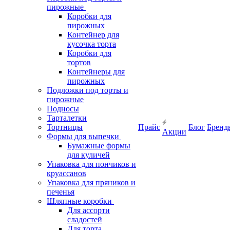
пирожные
Коробки для
пирожных
Контейнер для
кусочка торта
Коробки для
тортов
Контейнеры для
пирожных
Подложки под торты и
пирожные
Подносы
Тарталетки
Тортницы
Прайс
Блог
Бренд
Акции
Формы для выпечки
Бумажные формы
для куличей
Упаковка для пончиков и
круассанов
Упаковка для пряников и
печенья
Шляпные коробки
Для ассорти
сладостей
Для торта