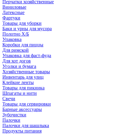
Перчатки хозяйственные
Виниловые
Латексные
Фартуки
Товары для уборки
Баки и урны для мусора
Полотно Х/Б
Упаковка
Коробки для пиццы
Для римской
Упаковка для фаст-фуда
Для хот догов
Уголки и бумага
Хозяйственные товары
Инвентарь для улиц
Клейкие ленты
Товары для пикника
Шпагаты и нити
Свечи
Товары для сервировки
Барные аксессуары
Зубочистки
Палочки
Палочки для шашлыка
Продукты питания