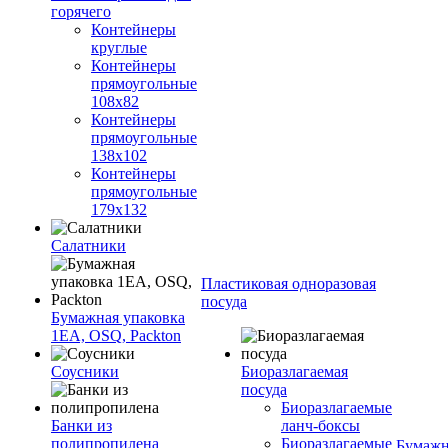
горячего
Контейнеры
круглые
Контейнеры
прямоугольные
108х82
Контейнеры
прямоугольные
138х102
Контейнеры
прямоугольные
179х132
Салатники
Пластиковая одноразовая
посуда
Бумажная упаковка
1ЕА, OSQ, Packton
Соусники
Биоразлагаемая
посуда
Биоразлагаемые
Банки из
ланч-боксы
полипропилена
Биоразлагаемые
Бумажн