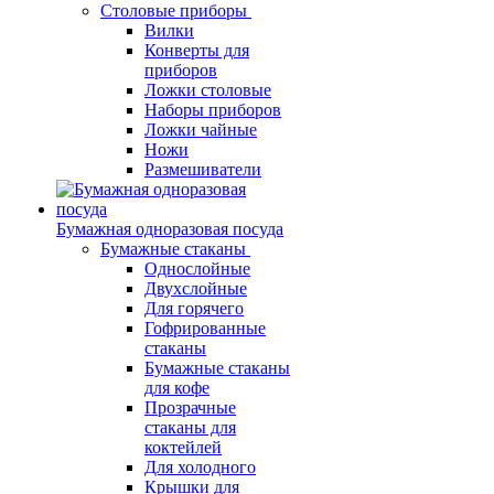
Столовые приборы
Вилки
Конверты для
приборов
Ложки столовые
Наборы приборов
Ложки чайные
Ножи
Размешиватели
Бумажная одноразовая посуда
Бумажные стаканы
Однослойные
Двухслойные
Для горячего
Гофрированные
стаканы
Бумажные стаканы
для кофе
Прозрачные
стаканы для
коктейлей
Для холодного
Крышки для