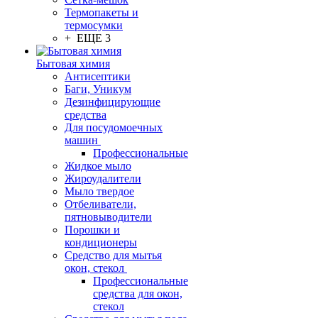
Термопакеты и
термосумки
+ ЕЩЕ 3
Бытовая химия
Антисептики
Баги, Уникум
Дезинфицирующие
средства
Для посудомоечных
машин
Профессиональные
Жидкое мыло
Жироудалители
Мыло твердое
Отбеливатели,
пятновыводители
Порошки и
кондиционеры
Средство для мытья
окон, стекол
Профессиональные
средства для окон,
стекол