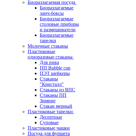
Биоразлагаемая посуда
Биоразлагаемые
ланч-боксы
Биоразлагаемые
столовые приборы
и размешиватели
Биоразлагаемые
тарелки
Молочные стаканы
Пластиковые
одноразовые стаканы
Для пива
ПП Bubble cup
ПЭТ шейкеры
Стаканы
"Кристалл"
Стаканы из ВПС
Стаканы ПП
Зимние
Стакан мерный
Пластиковые тарелки
Десертные
Суповые
Пластиковые чашки
Посуда для фуршета