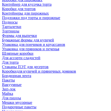
Контейнер для кусочка торта
Коробки для тортов
Контейнеры для пирожных
Подложки под торты и пирожные
Подносы
Тарталетки
Тортницы
Формы для выпечки
Бумажные формы для куличей
Упаковка для пончиков и круассанов
Упаковка для пряников и печенья
Шляпные коробки
Для ассорти сладостей
Для торта
Стаканы ПЭТ для десертов
Коробкидля куличей и пряничных домиков
Бордюрная лента
Пакеты
Вакуумные
Зип-лок
Майка
Для пиццы
Мешки мусорные
Подарочные пакеты