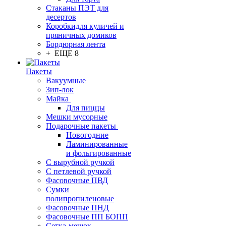
Стаканы ПЭТ для
десертов
Коробкидля куличей и
пряничных домиков
Бордюрная лента
+ ЕЩЕ 8
Пакеты
Вакуумные
Зип-лок
Майка
Для пиццы
Мешки мусорные
Подарочные пакеты
Новогодние
Ламинированные
и фольгированные
С вырубной ручкой
С петлевой ручкой
Фасовочные ПВД
Сумки
полипропиленовые
Фасовочные ПНД
Фасовочные ПП БОПП
Сетка-мешок