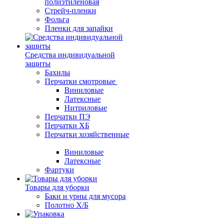
полиэтиленовая
Стрейч-пленки
Фольга
Пленки для запайки
Средства индивидуальной
защиты
Бахилы
Перчатки смотровые
Виниловые
Латексные
Нитриловые
Перчатки ПЭ
Перчатки ХБ
Перчатки хозяйственные
Виниловые
Латексные
Фартуки
Товары для уборки
Баки и урны для мусора
Полотно Х/Б