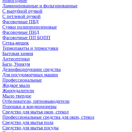
Новогодние
Ламинированные и фольгированные
С вырубной ручкой
С петлевой ручкой
Фасовочные ПВД
Сумки полипропиленовые
Фасовочные ПНД
Фасовочные ПП БОПП
Сетка-мешок
Термопакеты и термосумки
Бытовая химия
Антисептики
Баги, Уникум
Дезинфицирующие средства
Для посудомоечных машин
Профессиональные
Жидкое мыло
Жироудалители
Мыло твердое
Отбеливатели, пятновыводители
Порошки и кондиционеры
Средство для мытья окон, стекол
Профессиональные средства для окон, стекол
Средство для мытья пола
Средство для мытья посуды