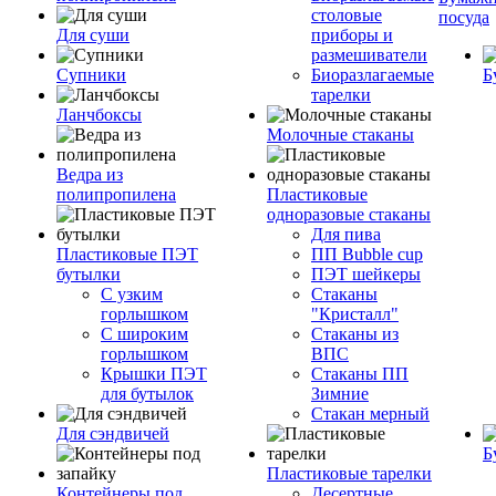
столовые
посуда
Для суши
приборы и
размешиватели
Супники
Биоразлагаемые
Б
тарелки
Ланчбоксы
Молочные стаканы
Ведра из
полипропилена
Пластиковые
одноразовые стаканы
Для пива
Пластиковые ПЭТ
ПП Bubble cup
бутылки
ПЭТ шейкеры
С узким
Стаканы
горлышком
"Кристалл"
С широким
Стаканы из
горлышком
ВПС
Крышки ПЭТ
Стаканы ПП
для бутылок
Зимние
Стакан мерный
Для сэндвичей
Б
Пластиковые тарелки
Контейнеры под
Десертные