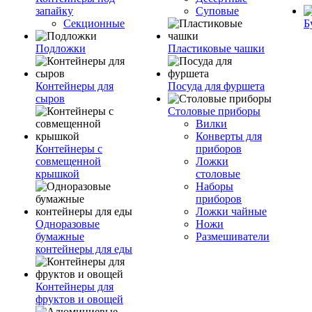
запайку
Суповые
Секционные
Б
Подложки
Пластиковые чашки
Контейнеры для
Посуда для фуршета
сыров
Столовые приборы
Вилки
Конверты для
Контейнеры с
приборов
совмещенной
Ложки
крышкой
столовые
Наборы
приборов
Ложки чайные
Одноразовые
Ножи
бумажные
Размешиватели
контейнеры для еды
Контейнеры для
фруктов и овощей