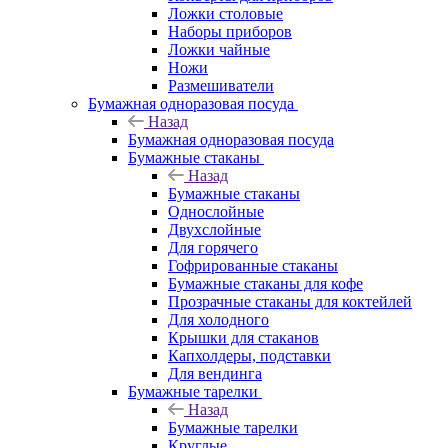
Ложки столовые
Наборы приборов
Ложки чайные
Ножи
Размешиватели
Бумажная одноразовая посуда
Назад
Бумажная одноразовая посуда
Бумажные стаканы
Назад
Бумажные стаканы
Однослойные
Двухслойные
Для горячего
Гофрированные стаканы
Бумажные стаканы для кофе
Прозрачные стаканы для коктейлей
Для холодного
Крышки для стаканов
Капхолдеры, подставки
Для вендинга
Бумажные тарелки
Назад
Бумажные тарелки
Круглые