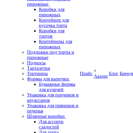
пирожные
Коробки для
пирожных
Контейнер для
кусочка торта
Коробки для
тортов
Контейнеры для
пирожных
Подложки под торты и
пирожные
Подносы
Тарталетки
Тортницы
Прайс
Блог
Бренд
Акции
Формы для выпечки
Бумажные формы
для куличей
Упаковка для пончиков и
круассанов
Упаковка для пряников и
печенья
Шляпные коробки
Для ассорти
сладостей
Для торта