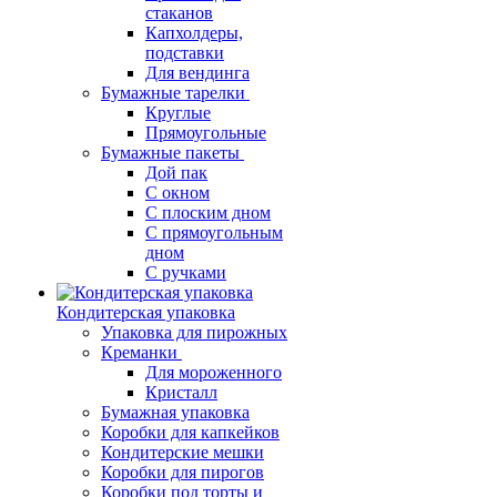
стаканов
Капхолдеры,
подставки
Для вендинга
Бумажные тарелки
Круглые
Прямоугольные
Бумажные пакеты
Дой пак
С окном
С плоским дном
С прямоугольным
дном
С ручками
Кондитерская упаковка
Упаковка для пирожных
Креманки
Для мороженного
Кристалл
Бумажная упаковка
Коробки для капкейков
Кондитерские мешки
Коробки для пирогов
Коробки под торты и