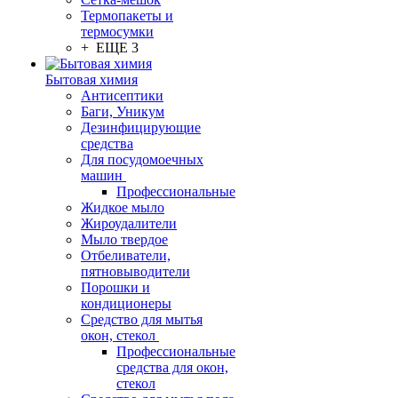
Термопакеты и
термосумки
+ ЕЩЕ 3
Бытовая химия
Антисептики
Баги, Уникум
Дезинфицирующие
средства
Для посудомоечных
машин
Профессиональные
Жидкое мыло
Жироудалители
Мыло твердое
Отбеливатели,
пятновыводители
Порошки и
кондиционеры
Средство для мытья
окон, стекол
Профессиональные
средства для окон,
стекол