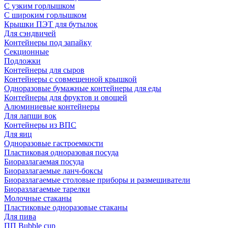
С узким горлышком
С широким горлышком
Крышки ПЭТ для бутылок
Для сэндвичей
Контейнеры под запайку
Секционные
Подложки
Контейнеры для сыров
Контейнеры с совмещенной крышкой
Одноразовые бумажные контейнеры для еды
Контейнеры для фруктов и овощей
Алюминиевые контейнеры
Для лапши вок
Контейнеры из ВПС
Для яиц
Одноразовые гастроемкости
Пластиковая одноразовая посуда
Биоразлагаемая посуда
Биоразлагаемые ланч-боксы
Биоразлагаемые столовые приборы и размешиватели
Биоразлагаемые тарелки
Молочные стаканы
Пластиковые одноразовые стаканы
Для пива
ПП Bubble cup