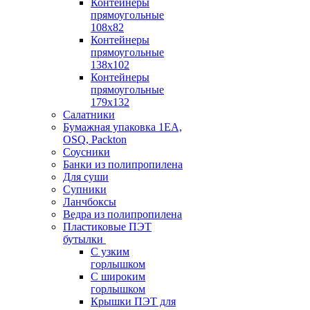
Контейнеры
прямоугольные
108х82
Контейнеры
прямоугольные
138х102
Контейнеры
прямоугольные
179х132
Салатники
Бумажная упаковка 1ЕА,
OSQ, Packton
Соусники
Банки из полипропилена
Для суши
Супники
Ланчбоксы
Ведра из полипропилена
Пластиковые ПЭТ
бутылки
С узким
горлышком
С широким
горлышком
Крышки ПЭТ для