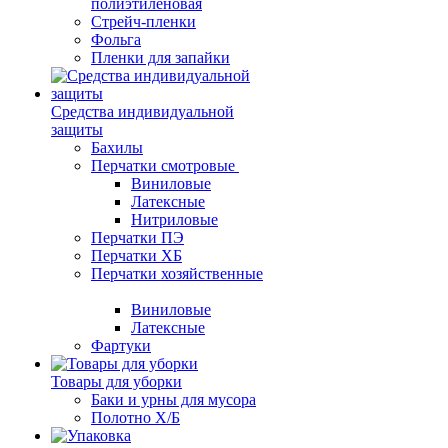
полиэтиленовая
Стрейч-пленки
Фольга
Пленки для запайки
Средства индивидуальной
защиты
Бахилы
Перчатки смотровые
Виниловые
Латексные
Нитриловые
Перчатки ПЭ
Перчатки ХБ
Перчатки хозяйственные
Виниловые
Латексные
Фартуки
Товары для уборки
Баки и урны для мусора
Полотно Х/Б