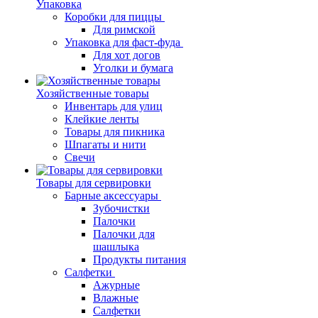
Упаковка
Коробки для пиццы
Для римской
Упаковка для фаст-фуда
Для хот догов
Уголки и бумага
Хозяйственные товары
Инвентарь для улиц
Клейкие ленты
Товары для пикника
Шпагаты и нити
Свечи
Товары для сервировки
Барные аксессуары
Зубочистки
Палочки
Палочки для
шашлыка
Продукты питания
Салфетки
Ажурные
Влажные
Салфетки