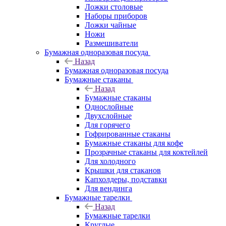
Ложки столовые
Наборы приборов
Ложки чайные
Ножи
Размешиватели
Бумажная одноразовая посуда
Назад
Бумажная одноразовая посуда
Бумажные стаканы
Назад
Бумажные стаканы
Однослойные
Двухслойные
Для горячего
Гофрированные стаканы
Бумажные стаканы для кофе
Прозрачные стаканы для коктейлей
Для холодного
Крышки для стаканов
Капхолдеры, подставки
Для вендинга
Бумажные тарелки
Назад
Бумажные тарелки
Круглые