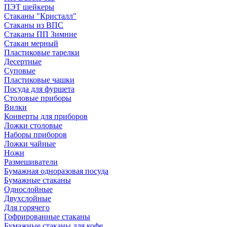
ПЭТ шейкеры
Стаканы "Кристалл"
Стаканы из ВПС
Стаканы ПП Зимние
Стакан мерный
Пластиковые тарелки
Десертные
Суповые
Пластиковые чашки
Посуда для фуршета
Столовые приборы
Вилки
Конверты для приборов
Ложки столовые
Наборы приборов
Ложки чайные
Ножи
Размешиватели
Бумажная одноразовая посуда
Бумажные стаканы
Однослойные
Двухслойные
Для горячего
Гофрированные стаканы
Бумажные стаканы для кофе