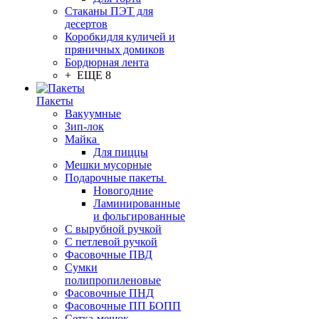
Стаканы ПЭТ для
десертов
Коробкидля куличей и
пряничных домиков
Бордюрная лента
+ ЕЩЕ 8
Пакеты
Вакуумные
Зип-лок
Майка
Для пиццы
Мешки мусорные
Подарочные пакеты
Новогодние
Ламинированные
и фольгированные
С вырубной ручкой
С петлевой ручкой
Фасовочные ПВД
Сумки
полипропиленовые
Фасовочные ПНД
Фасовочные ПП БОПП
Сетка-мешок