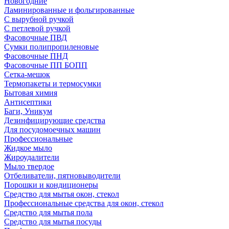
Новогодние
Ламинированные и фольгированные
С вырубной ручкой
С петлевой ручкой
Фасовочные ПВД
Сумки полипропиленовые
Фасовочные ПНД
Фасовочные ПП БОПП
Сетка-мешок
Термопакеты и термосумки
Бытовая химия
Антисептики
Баги, Уникум
Дезинфицирующие средства
Для посудомоечных машин
Профессиональные
Жидкое мыло
Жироудалители
Мыло твердое
Отбеливатели, пятновыводители
Порошки и кондиционеры
Средство для мытья окон, стекол
Профессиональные средства для окон, стекол
Средство для мытья пола
Средство для мытья посуды