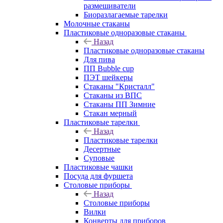
размешиватели
Биоразлагаемые тарелки
Молочные стаканы
Пластиковые одноразовые стаканы
Назад
Пластиковые одноразовые стаканы
Для пива
ПП Bubble cup
ПЭТ шейкеры
Стаканы "Кристалл"
Стаканы из ВПС
Стаканы ПП Зимние
Стакан мерный
Пластиковые тарелки
Назад
Пластиковые тарелки
Десертные
Суповые
Пластиковые чашки
Посуда для фуршета
Столовые приборы
Назад
Столовые приборы
Вилки
Конверты для приборов