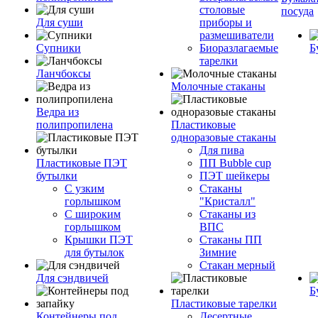
столовые
посуда
Для суши
приборы и
размешиватели
Супники
Биоразлагаемые
Б
тарелки
Ланчбоксы
Молочные стаканы
Ведра из
полипропилена
Пластиковые
одноразовые стаканы
Для пива
Пластиковые ПЭТ
ПП Bubble cup
бутылки
ПЭТ шейкеры
С узким
Стаканы
горлышком
"Кристалл"
С широким
Стаканы из
горлышком
ВПС
Крышки ПЭТ
Стаканы ПП
для бутылок
Зимние
Стакан мерный
Для сэндвичей
Б
Пластиковые тарелки
Контейнеры под
Десертные