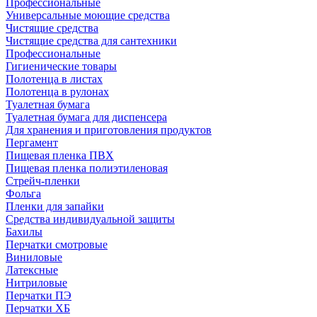
Профессиональные
Универсальные моющие средства
Чистящие средства
Чистящие средства для сантехники
Профессиональные
Гигиенические товары
Полотенца в листах
Полотенца в рулонах
Туалетная бумага
Туалетная бумага для диспенсера
Для хранения и приготовления продуктов
Пергамент
Пищевая пленка ПВХ
Пищевая пленка полиэтиленовая
Стрейч-пленки
Фольга
Пленки для запайки
Средства индивидуальной защиты
Бахилы
Перчатки смотровые
Виниловые
Латексные
Нитриловые
Перчатки ПЭ
Перчатки ХБ