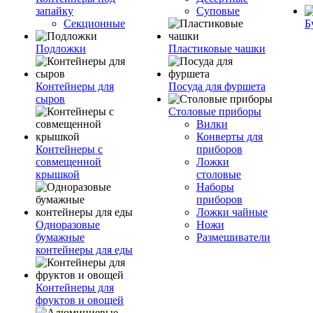
запайку
Суповые
Секционные
Б
Подложки
Пластиковые чашки
Контейнеры для
Посуда для фуршета
сыров
Столовые приборы
Вилки
Конверты для
Контейнеры с
приборов
совмещенной
Ложки
крышкой
столовые
Наборы
приборов
Ложки чайные
Одноразовые
Ножи
бумажные
Размешиватели
контейнеры для еды
Контейнеры для
фруктов и овощей