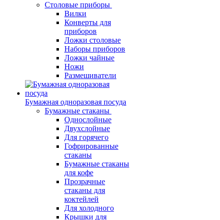
Столовые приборы
Вилки
Конверты для
приборов
Ложки столовые
Наборы приборов
Ложки чайные
Ножи
Размешиватели
Бумажная одноразовая посуда
Бумажные стаканы
Однослойные
Двухслойные
Для горячего
Гофрированные
стаканы
Бумажные стаканы
для кофе
Прозрачные
стаканы для
коктейлей
Для холодного
Крышки для