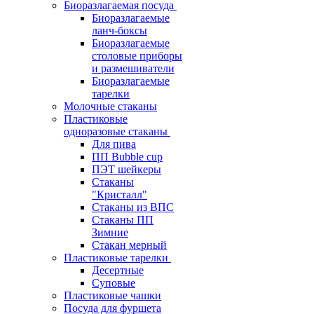
Биоразлагаемая посуда
Биоразлагаемые
ланч-боксы
Биоразлагаемые
столовые приборы
и размешиватели
Биоразлагаемые
тарелки
Молочные стаканы
Пластиковые
одноразовые стаканы
Для пива
ПП Bubble cup
ПЭТ шейкеры
Стаканы
"Кристалл"
Стаканы из ВПС
Стаканы ПП
Зимние
Стакан мерный
Пластиковые тарелки
Десертные
Суповые
Пластиковые чашки
Посуда для фуршета