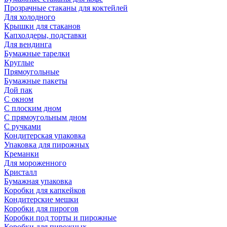
Прозрачные стаканы для коктейлей
Для холодного
Крышки для стаканов
Капхолдеры, подставки
Для вендинга
Бумажные тарелки
Круглые
Прямоугольные
Бумажные пакеты
Дой пак
С окном
С плоским дном
С прямоугольным дном
С ручками
Кондитерская упаковка
Упаковка для пирожных
Креманки
Для мороженного
Кристалл
Бумажная упаковка
Коробки для капкейков
Кондитерские мешки
Коробки для пирогов
Коробки под торты и пирожные
Коробки для пирожных