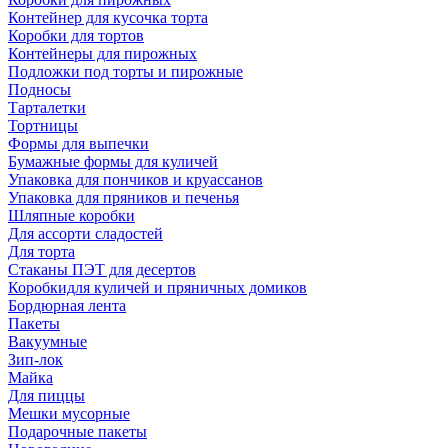
Контейнер для кусочка торта
Коробки для тортов
Контейнеры для пирожных
Подложки под торты и пирожные
Подносы
Тарталетки
Тортницы
Формы для выпечки
Бумажные формы для куличей
Упаковка для пончиков и круассанов
Упаковка для пряников и печенья
Шляпные коробки
Для ассорти сладостей
Для торта
Стаканы ПЭТ для десертов
Коробкидля куличей и пряничных домиков
Бордюрная лента
Пакеты
Вакуумные
Зип-лок
Майка
Для пиццы
Мешки мусорные
Подарочные пакеты