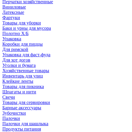
Перчатки хозяйственные
Виниловые
Латексные
Фартуки
Товары для уборки
Баки и урны для мусора
Полотно Х/Б
Упаковка
Коробки для пиццы
Для римской
Упаковка для фаст-фуда
Для хот догов
Уголки и бумага
Хозяйственные товары
Инвентарь для улиц
Клейкие ленты
Товары для пикника
Шпагаты и нити
Свечи
Товары для сервировки
Барные аксессуары
Зубочистки
Палочки
Палочки для шашлыка
Продукты питания