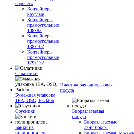
горячего
Контейнеры
круглые
Контейнеры
прямоугольные
108х82
Контейнеры
прямоугольные
138х102
Контейнеры
прямоугольные
179х132
Салатники
Пластиковая одноразовая
посуда
Бумажная упаковка
1ЕА, OSQ, Packton
Соусники
Биоразлагаемая
посуда
Биоразлагаемые
Банки из
ланч-боксы
полипропилена
Биоразлагаемые
Бумажн