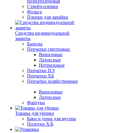
полиэтиленовая
Стрейч-пленки
Фольга
Пленки для запайки
Средства индивидуальной
защиты
Бахилы
Перчатки смотровые
Виниловые
Латексные
Нитриловые
Перчатки ПЭ
Перчатки ХБ
Перчатки хозяйственные
Виниловые
Латексные
Фартуки
Товары для уборки
Баки и урны для мусора
Полотно Х/Б