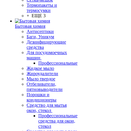
Термопакеты и
термосумки
+ ЕЩЕ 3
Бытовая химия
Антисептики
Баги, Уникум
Дезинфицирующие
средства
Для посудомоечных
машин
Профессиональные
Жидкое мыло
Жироудалители
Мыло твердое
Отбеливатели,
пятновыводители
Порошки и
кондиционеры
Средство для мытья
окон, стекол
Профессиональные
средства для окон,
стекол