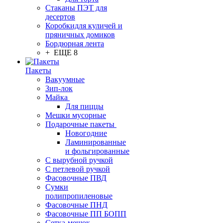
Стаканы ПЭТ для
десертов
Коробкидля куличей и
пряничных домиков
Бордюрная лента
+ ЕЩЕ 8
Пакеты
Вакуумные
Зип-лок
Майка
Для пиццы
Мешки мусорные
Подарочные пакеты
Новогодние
Ламинированные
и фольгированные
С вырубной ручкой
С петлевой ручкой
Фасовочные ПВД
Сумки
полипропиленовые
Фасовочные ПНД
Фасовочные ПП БОПП
Сетка-мешок