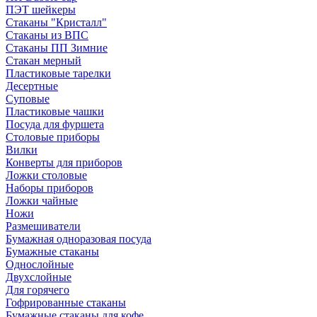
ПЭТ шейкеры
Стаканы "Кристалл"
Стаканы из ВПС
Стаканы ПП Зимние
Стакан мерный
Пластиковые тарелки
Десертные
Суповые
Пластиковые чашки
Посуда для фуршета
Столовые приборы
Вилки
Конверты для приборов
Ложки столовые
Наборы приборов
Ложки чайные
Ножи
Размешиватели
Бумажная одноразовая посуда
Бумажные стаканы
Однослойные
Двухслойные
Для горячего
Гофрированные стаканы
Бумажные стаканы для кофе