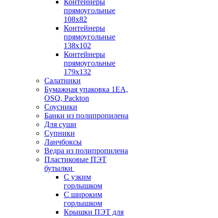
Контейнеры
прямоугольные
108х82
Контейнеры
прямоугольные
138х102
Контейнеры
прямоугольные
179х132
Салатники
Бумажная упаковка 1ЕА,
OSQ, Packton
Соусники
Банки из полипропилена
Для суши
Супники
Ланчбоксы
Ведра из полипропилена
Пластиковые ПЭТ
бутылки
С узким
горлышком
С широким
горлышком
Крышки ПЭТ для