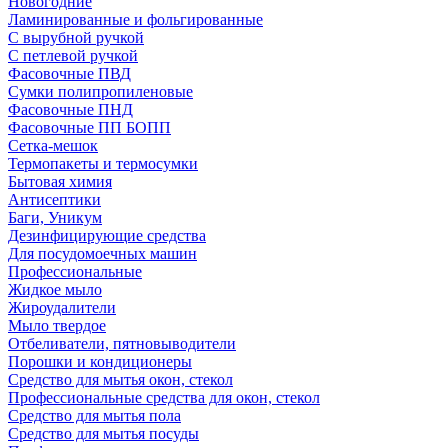
Новогодние
Ламинированные и фольгированные
С вырубной ручкой
С петлевой ручкой
Фасовочные ПВД
Сумки полипропиленовые
Фасовочные ПНД
Фасовочные ПП БОПП
Сетка-мешок
Термопакеты и термосумки
Бытовая химия
Антисептики
Баги, Уникум
Дезинфицирующие средства
Для посудомоечных машин
Профессиональные
Жидкое мыло
Жироудалители
Мыло твердое
Отбеливатели, пятновыводители
Порошки и кондиционеры
Средство для мытья окон, стекол
Профессиональные средства для окон, стекол
Средство для мытья пола
Средство для мытья посуды