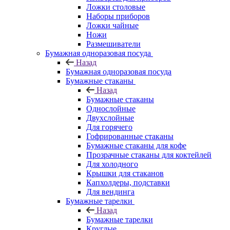
Ложки столовые
Наборы приборов
Ложки чайные
Ножи
Размешиватели
Бумажная одноразовая посуда
Назад
Бумажная одноразовая посуда
Бумажные стаканы
Назад
Бумажные стаканы
Однослойные
Двухслойные
Для горячего
Гофрированные стаканы
Бумажные стаканы для кофе
Прозрачные стаканы для коктейлей
Для холодного
Крышки для стаканов
Капхолдеры, подставки
Для вендинга
Бумажные тарелки
Назад
Бумажные тарелки
Круглые