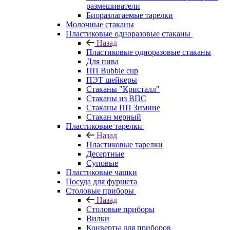
размешиватели
Биоразлагаемые тарелки
Молочные стаканы
Пластиковые одноразовые стаканы
Назад
Пластиковые одноразовые стаканы
Для пива
ПП Bubble cup
ПЭТ шейкеры
Стаканы "Кристалл"
Стаканы из ВПС
Стаканы ПП Зимние
Стакан мерный
Пластиковые тарелки
Назад
Пластиковые тарелки
Десертные
Суповые
Пластиковые чашки
Посуда для фуршета
Столовые приборы
Назад
Столовые приборы
Вилки
Конверты для приборов