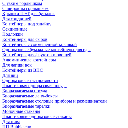
С узким горлышком
С широким горлышком
Крышки ПЭТ для бутылок
Для сэндвичей
Контейнеры под запайку
Секционные
Подложки
Контейнеры для сыров
Контейнеры с совмещенной крышкой
Одноразовые бумажные контейнеры для еды
Контейнеры для фруктов и овощей
Алюминиевые контейнеры
Для лапши вок
Контейнеры из ВПС
Для яиц
Одноразовые гастроемкости
Пластиковая одноразовая посуда
Биоразлагаемая посуда
Биоразлагаемые ланч-боксы
Биоразлагаемые столовые приборы и размешиватели
Биоразлагаемые тарелки
Молочные стаканы
Пластиковые одноразовые стаканы
Для пива
ПП Bubble cup