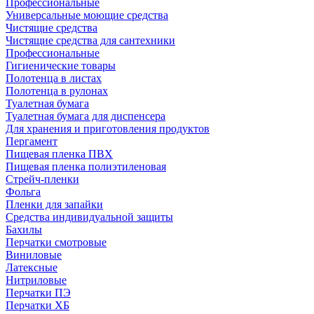
Профессиональные
Универсальные моющие средства
Чистящие средства
Чистящие средства для сантехники
Профессиональные
Гигиенические товары
Полотенца в листах
Полотенца в рулонах
Туалетная бумага
Туалетная бумага для диспенсера
Для хранения и приготовления продуктов
Пергамент
Пищевая пленка ПВХ
Пищевая пленка полиэтиленовая
Стрейч-пленки
Фольга
Пленки для запайки
Средства индивидуальной защиты
Бахилы
Перчатки смотровые
Виниловые
Латексные
Нитриловые
Перчатки ПЭ
Перчатки ХБ