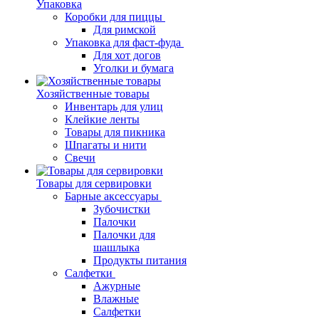
Упаковка
Коробки для пиццы
Для римской
Упаковка для фаст-фуда
Для хот догов
Уголки и бумага
Хозяйственные товары
Инвентарь для улиц
Клейкие ленты
Товары для пикника
Шпагаты и нити
Свечи
Товары для сервировки
Барные аксессуары
Зубочистки
Палочки
Палочки для
шашлыка
Продукты питания
Салфетки
Ажурные
Влажные
Салфетки