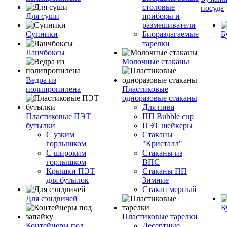
столовые
посуда
Для суши
приборы и
размешиватели
Супники
Биоразлагаемые
Б
тарелки
Ланчбоксы
Молочные стаканы
Ведра из
полипропилена
Пластиковые
одноразовые стаканы
Для пива
Пластиковые ПЭТ
ПП Bubble cup
бутылки
ПЭТ шейкеры
С узким
Стаканы
горлышком
"Кристалл"
С широким
Стаканы из
горлышком
ВПС
Крышки ПЭТ
Стаканы ПП
для бутылок
Зимние
Стакан мерный
Для сэндвичей
Б
Пластиковые тарелки
Контейнеры под
Десертные