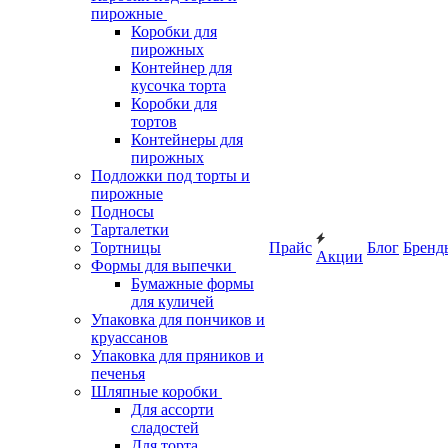
пирожные
Коробки для
пирожных
Контейнер для
кусочка торта
Коробки для
тортов
Контейнеры для
пирожных
Подложки под торты и
пирожные
Подносы
Тарталетки
Тортницы
Прайс
Блог
Бренд
Акции
Формы для выпечки
Бумажные формы
для куличей
Упаковка для пончиков и
круассанов
Упаковка для пряников и
печенья
Шляпные коробки
Для ассорти
сладостей
Для торта