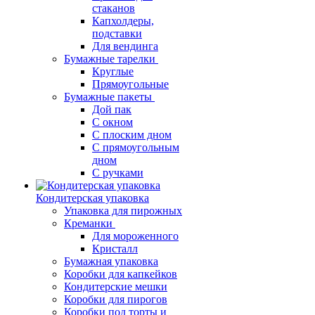
стаканов
Капхолдеры,
подставки
Для вендинга
Бумажные тарелки
Круглые
Прямоугольные
Бумажные пакеты
Дой пак
С окном
С плоским дном
С прямоугольным
дном
С ручками
Кондитерская упаковка
Упаковка для пирожных
Креманки
Для мороженного
Кристалл
Бумажная упаковка
Коробки для капкейков
Кондитерские мешки
Коробки для пирогов
Коробки под торты и