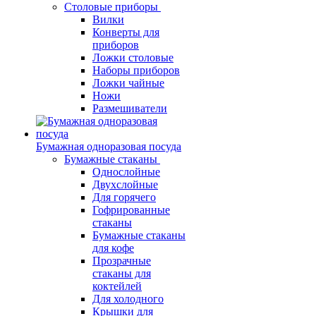
Столовые приборы
Вилки
Конверты для
приборов
Ложки столовые
Наборы приборов
Ложки чайные
Ножи
Размешиватели
Бумажная одноразовая посуда
Бумажные стаканы
Однослойные
Двухслойные
Для горячего
Гофрированные
стаканы
Бумажные стаканы
для кофе
Прозрачные
стаканы для
коктейлей
Для холодного
Крышки для