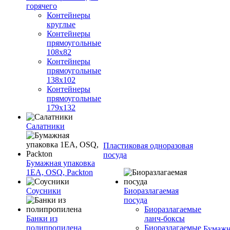
горячего
Контейнеры
круглые
Контейнеры
прямоугольные
108х82
Контейнеры
прямоугольные
138х102
Контейнеры
прямоугольные
179х132
Салатники
Пластиковая одноразовая
посуда
Бумажная упаковка
1ЕА, OSQ, Packton
Соусники
Биоразлагаемая
посуда
Биоразлагаемые
Банки из
ланч-боксы
полипропилена
Биоразлагаемые
Бумажн