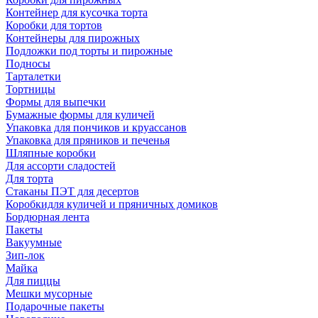
Контейнер для кусочка торта
Коробки для тортов
Контейнеры для пирожных
Подложки под торты и пирожные
Подносы
Тарталетки
Тортницы
Формы для выпечки
Бумажные формы для куличей
Упаковка для пончиков и круассанов
Упаковка для пряников и печенья
Шляпные коробки
Для ассорти сладостей
Для торта
Стаканы ПЭТ для десертов
Коробкидля куличей и пряничных домиков
Бордюрная лента
Пакеты
Вакуумные
Зип-лок
Майка
Для пиццы
Мешки мусорные
Подарочные пакеты