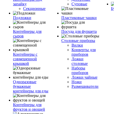
запайку
Суповые
Секционные
Б
Подложки
Пластиковые чашки
Контейнеры для
Посуда для фуршета
сыров
Столовые приборы
Вилки
Конверты для
Контейнеры с
приборов
совмещенной
Ложки
крышкой
столовые
Наборы
приборов
Ложки чайные
Одноразовые
Ножи
бумажные
Размешиватели
контейнеры для еды
Контейнеры для
фруктов и овощей