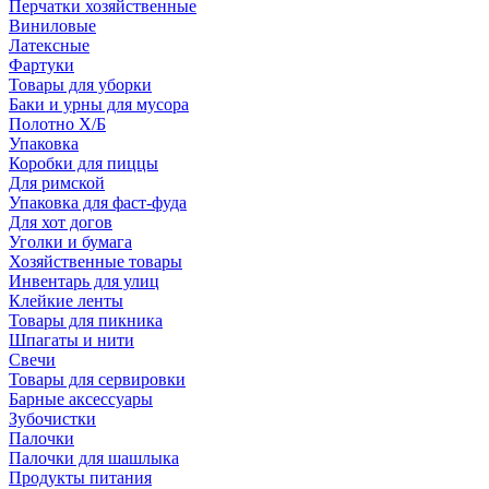
Перчатки хозяйственные
Виниловые
Латексные
Фартуки
Товары для уборки
Баки и урны для мусора
Полотно Х/Б
Упаковка
Коробки для пиццы
Для римской
Упаковка для фаст-фуда
Для хот догов
Уголки и бумага
Хозяйственные товары
Инвентарь для улиц
Клейкие ленты
Товары для пикника
Шпагаты и нити
Свечи
Товары для сервировки
Барные аксессуары
Зубочистки
Палочки
Палочки для шашлыка
Продукты питания