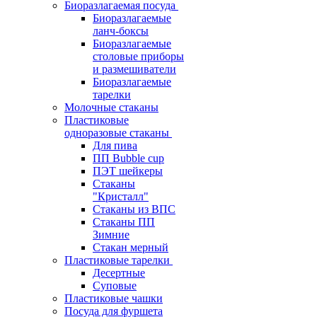
Биоразлагаемая посуда
Биоразлагаемые
ланч-боксы
Биоразлагаемые
столовые приборы
и размешиватели
Биоразлагаемые
тарелки
Молочные стаканы
Пластиковые
одноразовые стаканы
Для пива
ПП Bubble cup
ПЭТ шейкеры
Стаканы
"Кристалл"
Стаканы из ВПС
Стаканы ПП
Зимние
Стакан мерный
Пластиковые тарелки
Десертные
Суповые
Пластиковые чашки
Посуда для фуршета