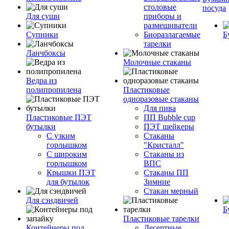
столовые
посуда
Для суши
приборы и
размешиватели
Супники
Биоразлагаемые
Б
тарелки
Ланчбоксы
Молочные стаканы
Ведра из
полипропилена
Пластиковые
одноразовые стаканы
Для пива
Пластиковые ПЭТ
ПП Bubble cup
бутылки
ПЭТ шейкеры
С узким
Стаканы
горлышком
"Кристалл"
С широким
Стаканы из
горлышком
ВПС
Крышки ПЭТ
Стаканы ПП
для бутылок
Зимние
Стакан мерный
Для сэндвичей
Б
Пластиковые тарелки
Контейнеры под
Десертные