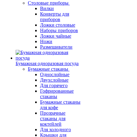
Столовые приборы
Вилки
Конверты для
приборов
Ложки столовые
Наборы приборов
Ложки чайные
Ножи
Размешиватели
Бумажная одноразовая посуда
Бумажные стаканы
Однослойные
Двухслойные
Для горячего
Гофрированные
стаканы
Бумажные стаканы
для кофе
Прозрачные
стаканы для
коктейлей
Для холодного
Крышки для