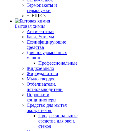
Термопакеты и
термосумки
+ ЕЩЕ 3
Бытовая химия
Антисептики
Баги, Уникум
Дезинфицирующие
средства
Для посудомоечных
машин
Профессиональные
Жидкое мыло
Жироудалители
Мыло твердое
Отбеливатели,
пятновыводители
Порошки и
кондиционеры
Средство для мытья
окон, стекол
Профессиональные
средства для окон,
стекол