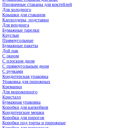
Прозрачные стаканы для коктейлей
Для холодного
Крышки для стаканов
Капхолдеры, подставки
Для вендинга
Бумажные тарелки
Круглые
Прямоугольные
Бумажные пакеты
Дой пак
С окном
С плоским дном
С прямоугольным дном
С ручками
Кондитерская упаковка
Упаковка для пирожных
Креманки
Для мороженного
Кристалл
Бумажная упаковка
Коробки для капкейков
Кондитерские мешки
Коробки для пирогов
Коробки под торты и пирожные
Коробки для пирожных