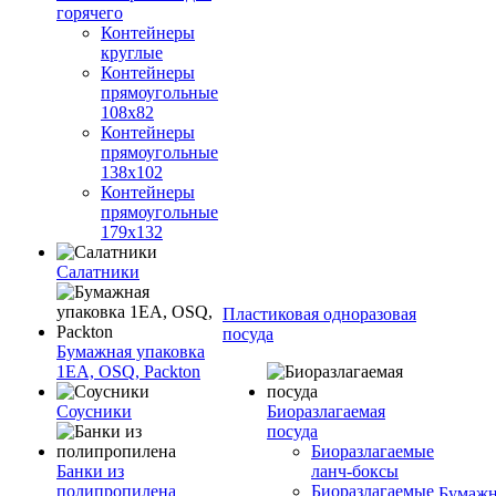
горячего
Контейнеры
круглые
Контейнеры
прямоугольные
108х82
Контейнеры
прямоугольные
138х102
Контейнеры
прямоугольные
179х132
Салатники
Пластиковая одноразовая
посуда
Бумажная упаковка
1ЕА, OSQ, Packton
Соусники
Биоразлагаемая
посуда
Биоразлагаемые
Банки из
ланч-боксы
полипропилена
Биоразлагаемые
Бумажн