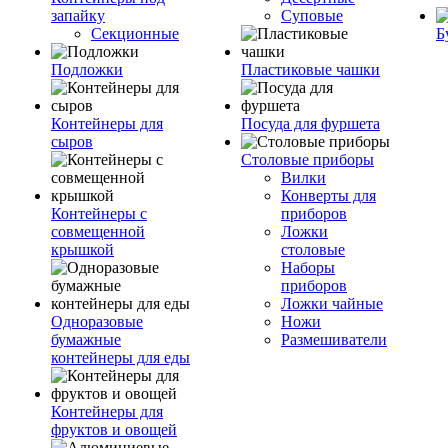
запайку
Суповые
Секционные
Б
Подложки
Пластиковые чашки
Контейнеры для
Посуда для фуршета
сыров
Столовые приборы
Вилки
Конверты для
Контейнеры с
приборов
совмещенной
Ложки
крышкой
столовые
Наборы
приборов
Ложки чайные
Одноразовые
Ножи
бумажные
Размешиватели
контейнеры для еды
Контейнеры для
фруктов и овощей