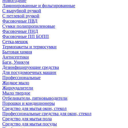
Новогодние
Ламинированные и фольгированные
С вырубной ручкой
С петлевой ручкой
Фасовочные ПВД
Сумки полипропиленовые
Фасовочные ПНД
Фасовочные ПП БОПП
Сетка-мешок
Термопакеты и термосумки
Бытовая химия
Антисептики
Баги, Уникум
Дезинфицирующие средства
Для посудомоечных машин
Профессиональные
Жидкое мыло
Жироудалители
Мыло твердое
Отбеливатели, пятновыводители
Порошки и кондиционеры
Средство для мытья окон, стекол
Профессиональные средства для окон, стекол
Средство для мытья пола
Средство для мытья посуды