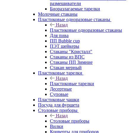
размешиватели
Биоразлагаемые тарелки
Молочные стаканы
Пластиковые одноразовые стаканы
Назад
Пластиковые одноразовые стаканы
Для пива
ПП Bubble cup
ПЭТ шейкеры
Стаканы "Кристалл"
Стаканы из ВПС
Стаканы ПП Зимние
Стакан мерный
Пластиковые тарелки
Назад
Пластиковые тарелки
Десертные
Суповые
Пластиковые чашки
Посуда для фуршета
Столовые приборы
Назад
Столовые приборы
Вилки
Конверты для приборов