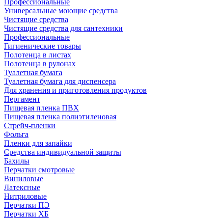
Профессиональные
Универсальные моющие средства
Чистящие средства
Чистящие средства для сантехники
Профессиональные
Гигиенические товары
Полотенца в листах
Полотенца в рулонах
Туалетная бумага
Туалетная бумага для диспенсера
Для хранения и приготовления продуктов
Пергамент
Пищевая пленка ПВХ
Пищевая пленка полиэтиленовая
Стрейч-пленки
Фольга
Пленки для запайки
Средства индивидуальной защиты
Бахилы
Перчатки смотровые
Виниловые
Латексные
Нитриловые
Перчатки ПЭ
Перчатки ХБ