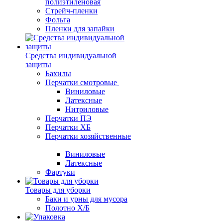
полиэтиленовая
Стрейч-пленки
Фольга
Пленки для запайки
Средства индивидуальной
защиты
Бахилы
Перчатки смотровые
Виниловые
Латексные
Нитриловые
Перчатки ПЭ
Перчатки ХБ
Перчатки хозяйственные
Виниловые
Латексные
Фартуки
Товары для уборки
Баки и урны для мусора
Полотно Х/Б