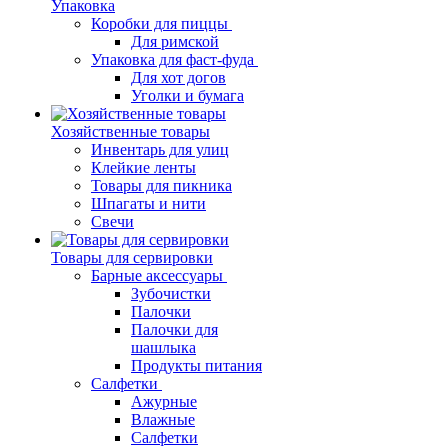
Упаковка
Коробки для пиццы
Для римской
Упаковка для фаст-фуда
Для хот догов
Уголки и бумага
Хозяйственные товары
Инвентарь для улиц
Клейкие ленты
Товары для пикника
Шпагаты и нити
Свечи
Товары для сервировки
Барные аксессуары
Зубочистки
Палочки
Палочки для
шашлыка
Продукты питания
Салфетки
Ажурные
Влажные
Салфетки