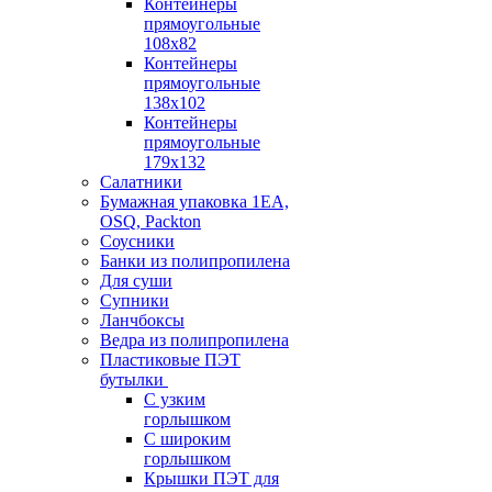
Контейнеры
прямоугольные
108х82
Контейнеры
прямоугольные
138х102
Контейнеры
прямоугольные
179х132
Салатники
Бумажная упаковка 1ЕА,
OSQ, Packton
Соусники
Банки из полипропилена
Для суши
Супники
Ланчбоксы
Ведра из полипропилена
Пластиковые ПЭТ
бутылки
С узким
горлышком
С широким
горлышком
Крышки ПЭТ для