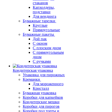
стаканов
Капхолдеры,
подставки
Для вендинга
Бумажные тарелки
Круглые
Прямоугольные
Бумажные пакеты
Дой пак
С окном
С плоским дном
С прямоугольным
дном
С ручками
Кондитерская упаковка
Упаковка для пирожных
Креманки
Для мороженного
Кристалл
Бумажная упаковка
Коробки для капкейков
Кондитерские мешки
Коробки для пирогов
Коробки под торты и