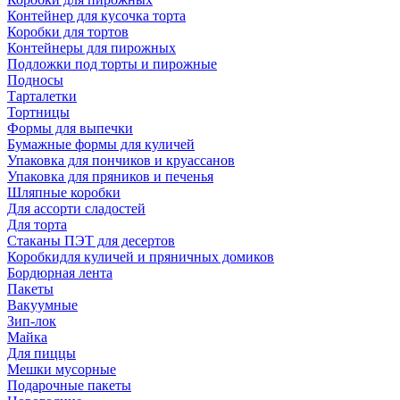
Контейнер для кусочка торта
Коробки для тортов
Контейнеры для пирожных
Подложки под торты и пирожные
Подносы
Тарталетки
Тортницы
Формы для выпечки
Бумажные формы для куличей
Упаковка для пончиков и круассанов
Упаковка для пряников и печенья
Шляпные коробки
Для ассорти сладостей
Для торта
Стаканы ПЭТ для десертов
Коробкидля куличей и пряничных домиков
Бордюрная лента
Пакеты
Вакуумные
Зип-лок
Майка
Для пиццы
Мешки мусорные
Подарочные пакеты