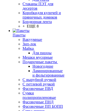
Стаканы ПЭТ для
десертов
Коробкидля куличей и
пряничных домиков
Бордюрная лента
+ ЕЩЕ 8
Пакеты
Вакуумные
Зип-лок
Майка
Для пиццы
Мешки мусорные
Подарочные пакеты
Новогодние
Ламинированные
и фольгированные
С вырубной ручкой
С петлевой ручкой
Фасовочные ПВД
Сумки
полипропиленовые
Фасовочные ПНД
Фасовочные ПП БОПП
Сетка-мешок