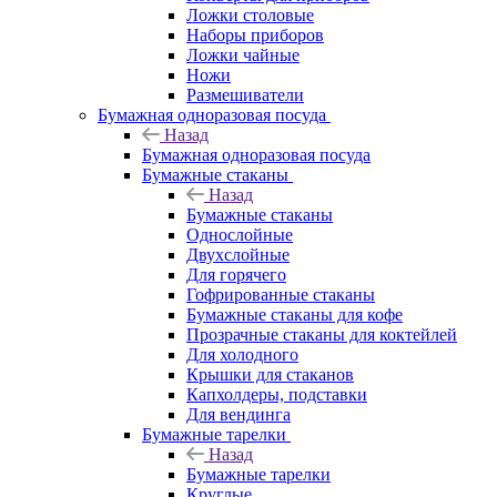
Ложки столовые
Наборы приборов
Ложки чайные
Ножи
Размешиватели
Бумажная одноразовая посуда
Назад
Бумажная одноразовая посуда
Бумажные стаканы
Назад
Бумажные стаканы
Однослойные
Двухслойные
Для горячего
Гофрированные стаканы
Бумажные стаканы для кофе
Прозрачные стаканы для коктейлей
Для холодного
Крышки для стаканов
Капхолдеры, подставки
Для вендинга
Бумажные тарелки
Назад
Бумажные тарелки
Круглые