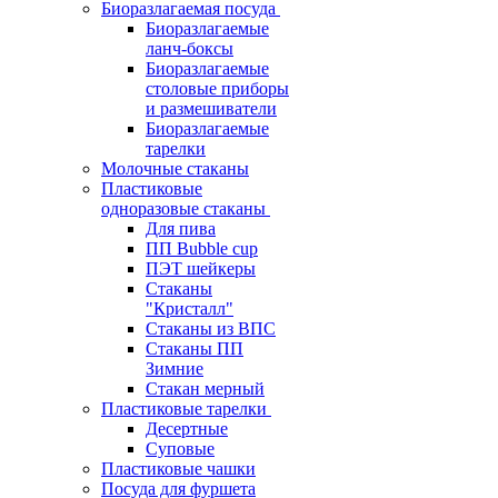
Биоразлагаемая посуда
Биоразлагаемые
ланч-боксы
Биоразлагаемые
столовые приборы
и размешиватели
Биоразлагаемые
тарелки
Молочные стаканы
Пластиковые
одноразовые стаканы
Для пива
ПП Bubble cup
ПЭТ шейкеры
Стаканы
"Кристалл"
Стаканы из ВПС
Стаканы ПП
Зимние
Стакан мерный
Пластиковые тарелки
Десертные
Суповые
Пластиковые чашки
Посуда для фуршета