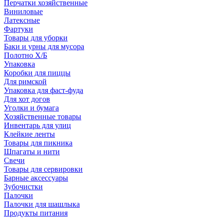
Перчатки хозяйственные
Виниловые
Латексные
Фартуки
Товары для уборки
Баки и урны для мусора
Полотно Х/Б
Упаковка
Коробки для пиццы
Для римской
Упаковка для фаст-фуда
Для хот догов
Уголки и бумага
Хозяйственные товары
Инвентарь для улиц
Клейкие ленты
Товары для пикника
Шпагаты и нити
Свечи
Товары для сервировки
Барные аксессуары
Зубочистки
Палочки
Палочки для шашлыка
Продукты питания