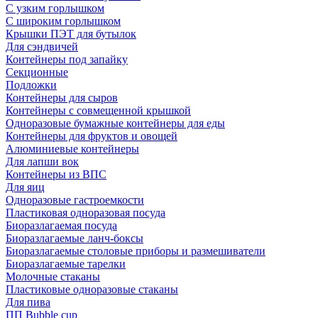
С узким горлышком
С широким горлышком
Крышки ПЭТ для бутылок
Для сэндвичей
Контейнеры под запайку
Секционные
Подложки
Контейнеры для сыров
Контейнеры с совмещенной крышкой
Одноразовые бумажные контейнеры для еды
Контейнеры для фруктов и овощей
Алюминиевые контейнеры
Для лапши вок
Контейнеры из ВПС
Для яиц
Одноразовые гастроемкости
Пластиковая одноразовая посуда
Биоразлагаемая посуда
Биоразлагаемые ланч-боксы
Биоразлагаемые столовые приборы и размешиватели
Биоразлагаемые тарелки
Молочные стаканы
Пластиковые одноразовые стаканы
Для пива
ПП Bubble cup