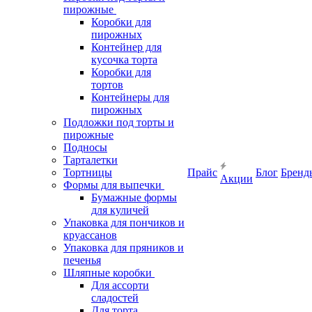
пирожные
Коробки для
пирожных
Контейнер для
кусочка торта
Коробки для
тортов
Контейнеры для
пирожных
Подложки под торты и
пирожные
Подносы
Тарталетки
Тортницы
Прайс
Блог
Бренд
Акции
Формы для выпечки
Бумажные формы
для куличей
Упаковка для пончиков и
круассанов
Упаковка для пряников и
печенья
Шляпные коробки
Для ассорти
сладостей
Для торта