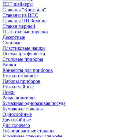
ПЭТ шейкеры
Стаканы "Кристалл"
Стаканы из ВПС
Стаканы ПП Зимние
Стакан мерный
Пластиковые тарелки
Десертные
Суповые
Пластиковые чашки
Посуда для фуршета
Столовые приборы
Вилки
Конверты для приборов
Ложки столовые
Наборы приборов
Ложки чайные
Ножи
Размешиватели
Бумажная одноразовая посуда
Бумажные стаканы
Однослойные
Двухслойные
Для горячего
Гофрированные стаканы
Бумажные стаканы для кофе