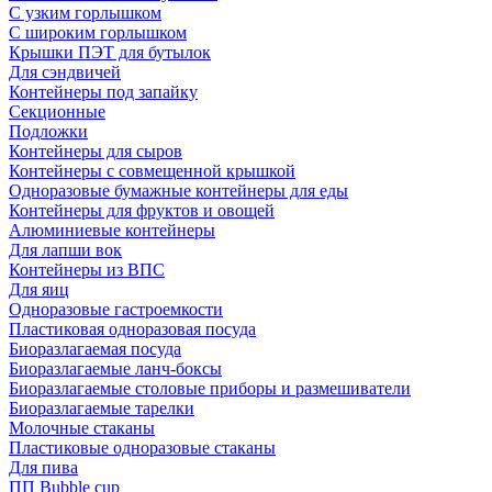
С узким горлышком
С широким горлышком
Крышки ПЭТ для бутылок
Для сэндвичей
Контейнеры под запайку
Секционные
Подложки
Контейнеры для сыров
Контейнеры с совмещенной крышкой
Одноразовые бумажные контейнеры для еды
Контейнеры для фруктов и овощей
Алюминиевые контейнеры
Для лапши вок
Контейнеры из ВПС
Для яиц
Одноразовые гастроемкости
Пластиковая одноразовая посуда
Биоразлагаемая посуда
Биоразлагаемые ланч-боксы
Биоразлагаемые столовые приборы и размешиватели
Биоразлагаемые тарелки
Молочные стаканы
Пластиковые одноразовые стаканы
Для пива
ПП Bubble cup