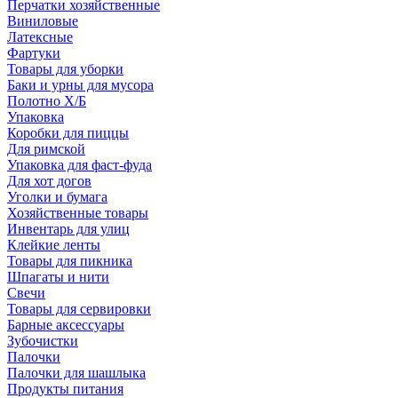
Перчатки хозяйственные
Виниловые
Латексные
Фартуки
Товары для уборки
Баки и урны для мусора
Полотно Х/Б
Упаковка
Коробки для пиццы
Для римской
Упаковка для фаст-фуда
Для хот догов
Уголки и бумага
Хозяйственные товары
Инвентарь для улиц
Клейкие ленты
Товары для пикника
Шпагаты и нити
Свечи
Товары для сервировки
Барные аксессуары
Зубочистки
Палочки
Палочки для шашлыка
Продукты питания