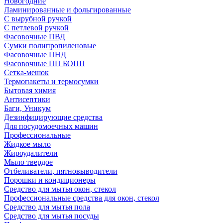
Новогодние
Ламинированные и фольгированные
С вырубной ручкой
С петлевой ручкой
Фасовочные ПВД
Сумки полипропиленовые
Фасовочные ПНД
Фасовочные ПП БОПП
Сетка-мешок
Термопакеты и термосумки
Бытовая химия
Антисептики
Баги, Уникум
Дезинфицирующие средства
Для посудомоечных машин
Профессиональные
Жидкое мыло
Жироудалители
Мыло твердое
Отбеливатели, пятновыводители
Порошки и кондиционеры
Средство для мытья окон, стекол
Профессиональные средства для окон, стекол
Средство для мытья пола
Средство для мытья посуды