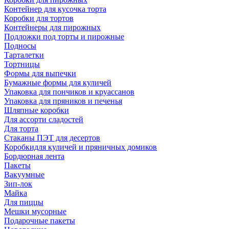
Контейнер для кусочка торта
Коробки для тортов
Контейнеры для пирожных
Подложки под торты и пирожные
Подносы
Тарталетки
Тортницы
Формы для выпечки
Бумажные формы для куличей
Упаковка для пончиков и круассанов
Упаковка для пряников и печенья
Шляпные коробки
Для ассорти сладостей
Для торта
Стаканы ПЭТ для десертов
Коробкидля куличей и пряничных домиков
Бордюрная лента
Пакеты
Вакуумные
Зип-лок
Майка
Для пиццы
Мешки мусорные
Подарочные пакеты