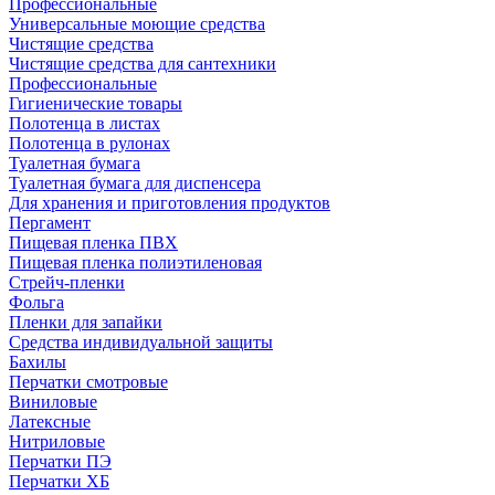
Профессиональные
Универсальные моющие средства
Чистящие средства
Чистящие средства для сантехники
Профессиональные
Гигиенические товары
Полотенца в листах
Полотенца в рулонах
Туалетная бумага
Туалетная бумага для диспенсера
Для хранения и приготовления продуктов
Пергамент
Пищевая пленка ПВХ
Пищевая пленка полиэтиленовая
Стрейч-пленки
Фольга
Пленки для запайки
Средства индивидуальной защиты
Бахилы
Перчатки смотровые
Виниловые
Латексные
Нитриловые
Перчатки ПЭ
Перчатки ХБ