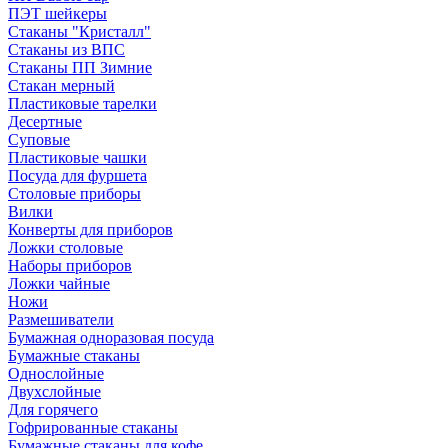
ПЭТ шейкеры
Стаканы "Кристалл"
Стаканы из ВПС
Стаканы ПП Зимние
Стакан мерный
Пластиковые тарелки
Десертные
Суповые
Пластиковые чашки
Посуда для фуршета
Столовые приборы
Вилки
Конверты для приборов
Ложки столовые
Наборы приборов
Ложки чайные
Ножи
Размешиватели
Бумажная одноразовая посуда
Бумажные стаканы
Однослойные
Двухслойные
Для горячего
Гофрированные стаканы
Бумажные стаканы для кофе