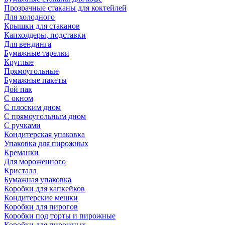
Прозрачные стаканы для коктейлей
Для холодного
Крышки для стаканов
Капхолдеры, подставки
Для вендинга
Бумажные тарелки
Круглые
Прямоугольные
Бумажные пакеты
Дой пак
С окном
С плоским дном
С прямоугольным дном
С ручками
Кондитерская упаковка
Упаковка для пирожных
Креманки
Для мороженного
Кристалл
Бумажная упаковка
Коробки для капкейков
Кондитерские мешки
Коробки для пирогов
Коробки под торты и пирожные
Коробки для пирожных