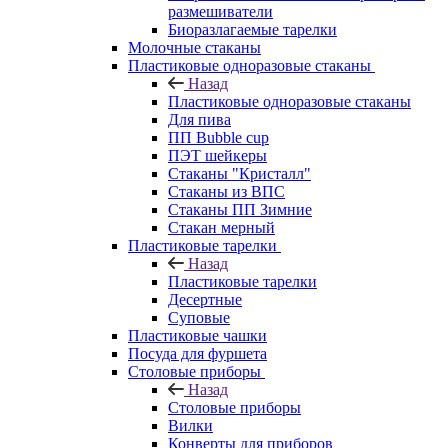
размешиватели
Биоразлагаемые тарелки
Молочные стаканы
Пластиковые одноразовые стаканы
Назад
Пластиковые одноразовые стаканы
Для пива
ПП Bubble cup
ПЭТ шейкеры
Стаканы "Кристалл"
Стаканы из ВПС
Стаканы ПП Зимние
Стакан мерный
Пластиковые тарелки
Назад
Пластиковые тарелки
Десертные
Суповые
Пластиковые чашки
Посуда для фуршета
Столовые приборы
Назад
Столовые приборы
Вилки
Конверты для приборов