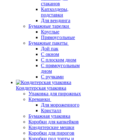
стаканов
Капхолдеры,
подставки
Для вендинга
Бумажные тарелки
Круглые
Прямоугольные
Бумажные пакеты
Дой пак
С окном
С плоским дном
С прямоугольным
дном
С ручками
Кондитерская упаковка
Упаковка для пирожных
Креманки
Для мороженного
Кристалл
Бумажная упаковка
Коробки для капкейков
Кондитерские мешки
Коробки для пирогов
Коробки под торты и