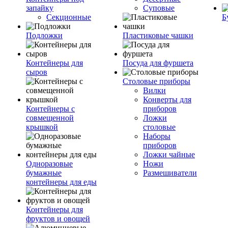
запайку
Суповые
Секционные
Б
Подложки
Пластиковые чашки
Контейнеры для
Посуда для фуршета
сыров
Столовые приборы
Вилки
Конверты для
Контейнеры с
приборов
совмещенной
Ложки
крышкой
столовые
Наборы
приборов
Ложки чайные
Одноразовые
Ножи
бумажные
Размешиватели
контейнеры для еды
Контейнеры для
фруктов и овощей