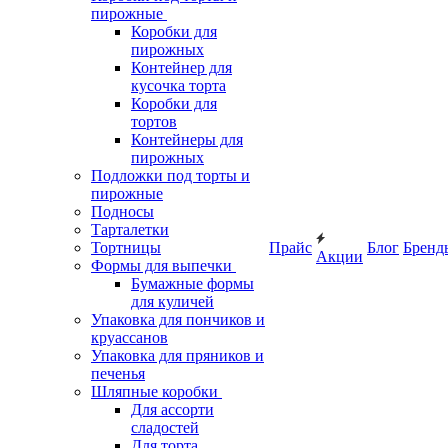
пирожные
Коробки для
пирожных
Контейнер для
кусочка торта
Коробки для
тортов
Контейнеры для
пирожных
Подложки под торты и
пирожные
Подносы
Тарталетки
Тортницы
Прайс
Блог
Бренд
Акции
Формы для выпечки
Бумажные формы
для куличей
Упаковка для пончиков и
круассанов
Упаковка для пряников и
печенья
Шляпные коробки
Для ассорти
сладостей
Для торта