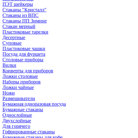
ПЭТ шейкеры
Стаканы "Кристалл"
Стаканы из ВПС
Стаканы ПП Зимние
Стакан мерный
Пластиковые тарелки
Десертные
Суповые
Пластиковые чашки
Посуда для фуршета
Столовые приборы
Вилки
Конверты для приборов
Ложки столовые
Наборы приборов
Ложки чайные
Ножи
Размешиватели
Бумажная одноразовая посуда
Бумажные стаканы
Однослойные
Двухслойные
Для горячего
Гофрированные стаканы
Бумажные стаканы для кофе