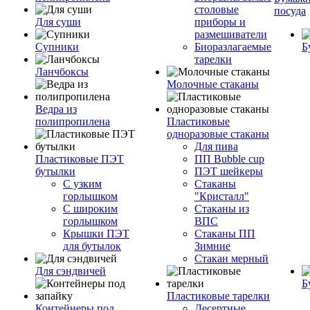
столовые
посуда
Для суши
приборы и
размешиватели
Супники
Биоразлагаемые
Б
тарелки
Ланчбоксы
Молочные стаканы
Ведра из
полипропилена
Пластиковые
одноразовые стаканы
Для пива
Пластиковые ПЭТ
ПП Bubble cup
бутылки
ПЭТ шейкеры
С узким
Стаканы
горлышком
"Кристалл"
С широким
Стаканы из
горлышком
ВПС
Крышки ПЭТ
Стаканы ПП
для бутылок
Зимние
Стакан мерный
Для сэндвичей
Б
Пластиковые тарелки
Контейнеры под
Десертные