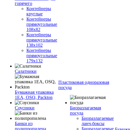
горячего
Контейнеры
круглые
Контейнеры
прямоугольные
108х82
Контейнеры
прямоугольные
138х102
Контейнеры
прямоугольные
179х132
Салатники
Пластиковая одноразовая
посуда
Бумажная упаковка
1ЕА, OSQ, Packton
Соусники
Биоразлагаемая
посуда
Биоразлагаемые
Банки из
ланч-боксы
полипропилена
Биоразлагаемые
Бумажн