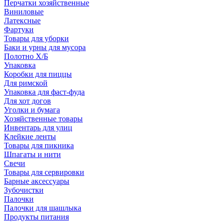
Перчатки хозяйственные
Виниловые
Латексные
Фартуки
Товары для уборки
Баки и урны для мусора
Полотно Х/Б
Упаковка
Коробки для пиццы
Для римской
Упаковка для фаст-фуда
Для хот догов
Уголки и бумага
Хозяйственные товары
Инвентарь для улиц
Клейкие ленты
Товары для пикника
Шпагаты и нити
Свечи
Товары для сервировки
Барные аксессуары
Зубочистки
Палочки
Палочки для шашлыка
Продукты питания