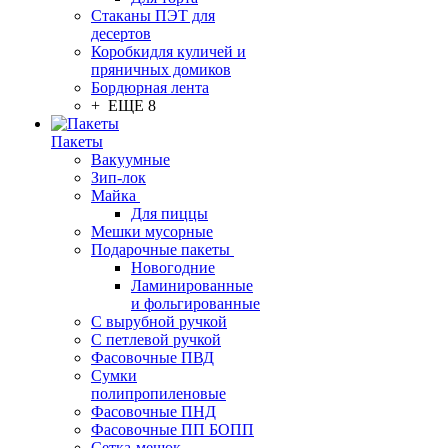
Стаканы ПЭТ для
десертов
Коробкидля куличей и
пряничных домиков
Бордюрная лента
+ ЕЩЕ 8
Пакеты
Вакуумные
Зип-лок
Майка
Для пиццы
Мешки мусорные
Подарочные пакеты
Новогодние
Ламинированные
и фольгированные
С вырубной ручкой
С петлевой ручкой
Фасовочные ПВД
Сумки
полипропиленовые
Фасовочные ПНД
Фасовочные ПП БОПП
Сетка-мешок