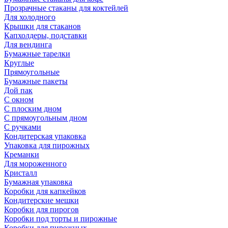
Прозрачные стаканы для коктейлей
Для холодного
Крышки для стаканов
Капхолдеры, подставки
Для вендинга
Бумажные тарелки
Круглые
Прямоугольные
Бумажные пакеты
Дой пак
С окном
С плоским дном
С прямоугольным дном
С ручками
Кондитерская упаковка
Упаковка для пирожных
Креманки
Для мороженного
Кристалл
Бумажная упаковка
Коробки для капкейков
Кондитерские мешки
Коробки для пирогов
Коробки под торты и пирожные
Коробки для пирожных