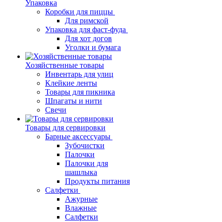
Упаковка
Коробки для пиццы
Для римской
Упаковка для фаст-фуда
Для хот догов
Уголки и бумага
Хозяйственные товары
Инвентарь для улиц
Клейкие ленты
Товары для пикника
Шпагаты и нити
Свечи
Товары для сервировки
Барные аксессуары
Зубочистки
Палочки
Палочки для
шашлыка
Продукты питания
Салфетки
Ажурные
Влажные
Салфетки