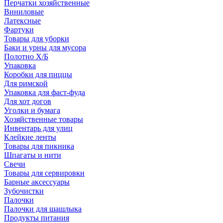
Перчатки хозяйственные
Виниловые
Латексные
Фартуки
Товары для уборки
Баки и урны для мусора
Полотно Х/Б
Упаковка
Коробки для пиццы
Для римской
Упаковка для фаст-фуда
Для хот догов
Уголки и бумага
Хозяйственные товары
Инвентарь для улиц
Клейкие ленты
Товары для пикника
Шпагаты и нити
Свечи
Товары для сервировки
Барные аксессуары
Зубочистки
Палочки
Палочки для шашлыка
Продукты питания