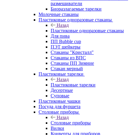
размешиватели
Биоразлагаемые тарелки
Молочные стаканы
Пластиковые одноразовые стаканы
Назад
Пластиковые одноразовые стаканы
Для пива
ПП Bubble cup
ПЭТ шейкеры
Стаканы "Кристалл"
Стаканы из ВПС
Стаканы ПП Зимние
Стакан мерный
Пластиковые тарелки
Назад
Пластиковые тарелки
Десертные
Суповые
Пластиковые чашки
Посуда для фуршета
Столовые приборы
Назад
Столовые приборы
Вилки
Конверты для приборов