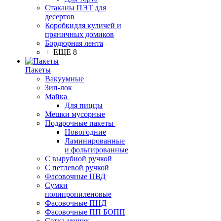
Стаканы ПЭТ для
десертов
Коробкидля куличей и
пряничных домиков
Бордюрная лента
+ ЕЩЕ 8
Пакеты
Вакуумные
Зип-лок
Майка
Для пиццы
Мешки мусорные
Подарочные пакеты
Новогодние
Ламинированные
и фольгированные
С вырубной ручкой
С петлевой ручкой
Фасовочные ПВД
Сумки
полипропиленовые
Фасовочные ПНД
Фасовочные ПП БОПП
Сетка-мешок