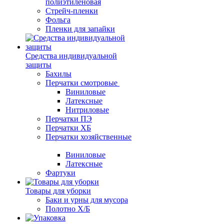
полиэтиленовая
Стрейч-пленки
Фольга
Пленки для запайки
Средства индивидуальной
защиты
Бахилы
Перчатки смотровые
Виниловые
Латексные
Нитриловые
Перчатки ПЭ
Перчатки ХБ
Перчатки хозяйственные
Виниловые
Латексные
Фартуки
Товары для уборки
Баки и урны для мусора
Полотно Х/Б