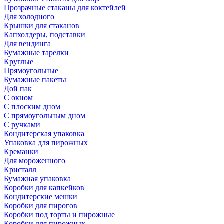
Прозрачные стаканы для коктейлей
Для холодного
Крышки для стаканов
Капхолдеры, подставки
Для вендинга
Бумажные тарелки
Круглые
Прямоугольные
Бумажные пакеты
Дой пак
С окном
С плоским дном
С прямоугольным дном
С ручками
Кондитерская упаковка
Упаковка для пирожных
Креманки
Для мороженного
Кристалл
Бумажная упаковка
Коробки для капкейков
Кондитерские мешки
Коробки для пирогов
Коробки под торты и пирожные
Коробки для пирожных