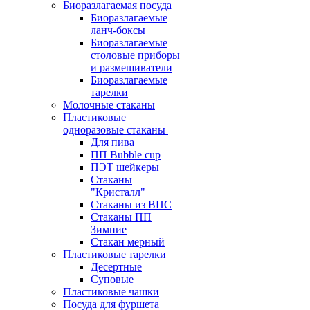
Биоразлагаемая посуда
Биоразлагаемые
ланч-боксы
Биоразлагаемые
столовые приборы
и размешиватели
Биоразлагаемые
тарелки
Молочные стаканы
Пластиковые
одноразовые стаканы
Для пива
ПП Bubble cup
ПЭТ шейкеры
Стаканы
"Кристалл"
Стаканы из ВПС
Стаканы ПП
Зимние
Стакан мерный
Пластиковые тарелки
Десертные
Суповые
Пластиковые чашки
Посуда для фуршета