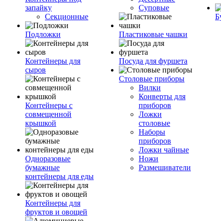
запайку
Суповые
Секционные
Б
Подложки
Пластиковые чашки
Контейнеры для
Посуда для фуршета
сыров
Столовые приборы
Вилки
Конверты для
Контейнеры с
приборов
совмещенной
Ложки
крышкой
столовые
Наборы
приборов
Ложки чайные
Одноразовые
Ножи
бумажные
Размешиватели
контейнеры для еды
Контейнеры для
фруктов и овощей