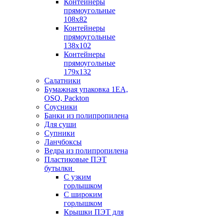
Контейнеры
прямоугольные
108х82
Контейнеры
прямоугольные
138х102
Контейнеры
прямоугольные
179х132
Салатники
Бумажная упаковка 1ЕА,
OSQ, Packton
Соусники
Банки из полипропилена
Для суши
Супники
Ланчбоксы
Ведра из полипропилена
Пластиковые ПЭТ
бутылки
С узким
горлышком
С широким
горлышком
Крышки ПЭТ для