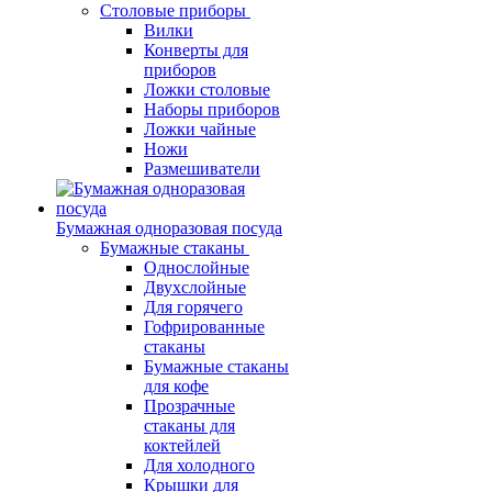
Столовые приборы
Вилки
Конверты для
приборов
Ложки столовые
Наборы приборов
Ложки чайные
Ножи
Размешиватели
Бумажная одноразовая посуда
Бумажные стаканы
Однослойные
Двухслойные
Для горячего
Гофрированные
стаканы
Бумажные стаканы
для кофе
Прозрачные
стаканы для
коктейлей
Для холодного
Крышки для