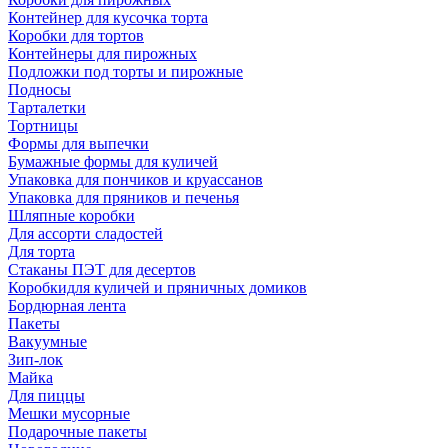
Контейнер для кусочка торта
Коробки для тортов
Контейнеры для пирожных
Подложки под торты и пирожные
Подносы
Тарталетки
Тортницы
Формы для выпечки
Бумажные формы для куличей
Упаковка для пончиков и круассанов
Упаковка для пряников и печенья
Шляпные коробки
Для ассорти сладостей
Для торта
Стаканы ПЭТ для десертов
Коробкидля куличей и пряничных домиков
Бордюрная лента
Пакеты
Вакуумные
Зип-лок
Майка
Для пиццы
Мешки мусорные
Подарочные пакеты