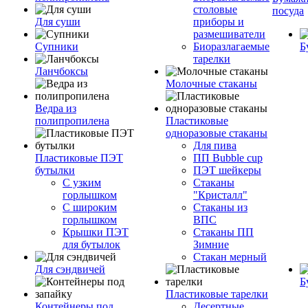
столовые
посуда
Для суши
приборы и
размешиватели
Супники
Биоразлагаемые
Б
тарелки
Ланчбоксы
Молочные стаканы
Ведра из
полипропилена
Пластиковые
одноразовые стаканы
Для пива
Пластиковые ПЭТ
ПП Bubble cup
бутылки
ПЭТ шейкеры
С узким
Стаканы
горлышком
"Кристалл"
С широким
Стаканы из
горлышком
ВПС
Крышки ПЭТ
Стаканы ПП
для бутылок
Зимние
Стакан мерный
Для сэндвичей
Б
Пластиковые тарелки
Контейнеры под
Десертные