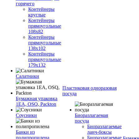
горячего
Контейнеры
круглые
Контейнеры
прямоугольные
108х82
Контейнеры
прямоугольные
138х102
Контейнеры
прямоугольные
179х132
Салатники
Пластиковая одноразовая
посуда
Бумажная упаковка
1ЕА, OSQ, Packton
Соусники
Биоразлагаемая
посуда
Биоразлагаемые
Банки из
ланч-боксы
полипропилена
Биоразлагаемые
Бумажн