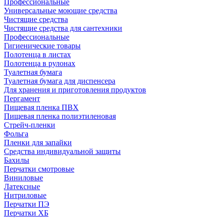
Профессиональные
Универсальные моющие средства
Чистящие средства
Чистящие средства для сантехники
Профессиональные
Гигиенические товары
Полотенца в листах
Полотенца в рулонах
Туалетная бумага
Туалетная бумага для диспенсера
Для хранения и приготовления продуктов
Пергамент
Пищевая пленка ПВХ
Пищевая пленка полиэтиленовая
Стрейч-пленки
Фольга
Пленки для запайки
Средства индивидуальной защиты
Бахилы
Перчатки смотровые
Виниловые
Латексные
Нитриловые
Перчатки ПЭ
Перчатки ХБ