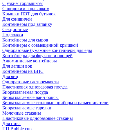
С узким горлышком
С широким горлышком
Крышки ПЭТ для бутылок
Для сэндвичей
Контейнеры под запайку
Секционные
Подложки
Контейнеры для сыров
Контейнеры с совмещенной крышкой
Одноразовые бумажные контейнеры для еды
Контейнеры для фруктов и овощей
Алюминиевые контейнеры
Для лапши вок
Контейнеры из ВПС
Для яиц
Одноразовые гастроемкости
Пластиковая одноразовая посуда
Биоразлагаемая посуда
Биоразлагаемые ланч-боксы
Биоразлагаемые столовые приборы и размешиватели
Биоразлагаемые тарелки
Молочные стаканы
Пластиковые одноразовые стаканы
Для пива
ПП Bubble cup