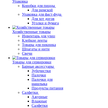
Упаковка
Коробки для пиццы
Для римской
Упаковка для фаст-фуда
Для хот догов
Уголки и бумага
Хозяйственные товары
Инвентарь для улиц
Клейкие ленты
Товары для пикника
Шпагаты и нити
Свечи
Товары для сервировки
Барные аксессуары
Зубочистки
Палочки
Палочки для
шашлыка
Продукты питания
Салфетки
Ажурные
Влажные
Салфетки