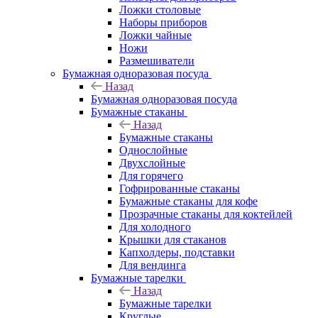
Ложки столовые
Наборы приборов
Ложки чайные
Ножи
Размешиватели
Бумажная одноразовая посуда
Назад
Бумажная одноразовая посуда
Бумажные стаканы
Назад
Бумажные стаканы
Однослойные
Двухслойные
Для горячего
Гофрированные стаканы
Бумажные стаканы для кофе
Прозрачные стаканы для коктейлей
Для холодного
Крышки для стаканов
Капхолдеры, подставки
Для вендинга
Бумажные тарелки
Назад
Бумажные тарелки
Круглые