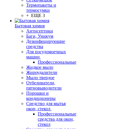
Термопакеты и
термосумки
+ ЕЩЕ 3
Бытовая химия
Антисептики
Баги, Уникум
Дезинфицирующие
средства
Для посудомоечных
машин
Профессиональные
Жидкое мыло
Жироудалители
Мыло твердое
Отбеливатели,
пятновыводители
Порошки и
кондиционеры
Средство для мытья
окон, стекол
Профессиональные
средства для окон,
стекол