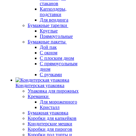
стаканов
Капхолдеры,
подставки
Для вендинга
Бумажные тарелки
Круглые
Прямоугольные
Бумажные пакеты
Дой пак
С окном
С плоским дном
С прямоугольным
дном
С ручками
Кондитерская упаковка
Упаковка для пирожных
Креманки
Для мороженного
Кристалл
Бумажная упаковка
Коробки для капкейков
Кондитерские мешки
Коробки для пирогов
Коробки под торты и