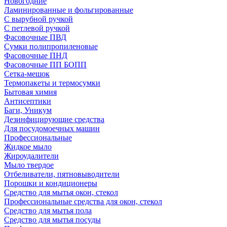
Новогодние
Ламинированные и фольгированные
С вырубной ручкой
С петлевой ручкой
Фасовочные ПВД
Сумки полипропиленовые
Фасовочные ПНД
Фасовочные ПП БОПП
Сетка-мешок
Термопакеты и термосумки
Бытовая химия
Антисептики
Баги, Уникум
Дезинфицирующие средства
Для посудомоечных машин
Профессиональные
Жидкое мыло
Жироудалители
Мыло твердое
Отбеливатели, пятновыводители
Порошки и кондиционеры
Средство для мытья окон, стекол
Профессиональные средства для окон, стекол
Средство для мытья пола
Средство для мытья посуды