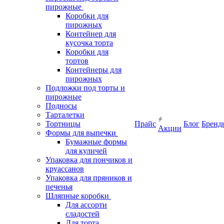
пирожные
Коробки для
пирожных
Контейнер для
кусочка торта
Коробки для
тортов
Контейнеры для
пирожных
Подложки под торты и
пирожные
Подносы
Тарталетки
Тортницы
Прайс
Блог
Бренд
Акции
Формы для выпечки
Бумажные формы
для куличей
Упаковка для пончиков и
круассанов
Упаковка для пряников и
печенья
Шляпные коробки
Для ассорти
сладостей
Для торта