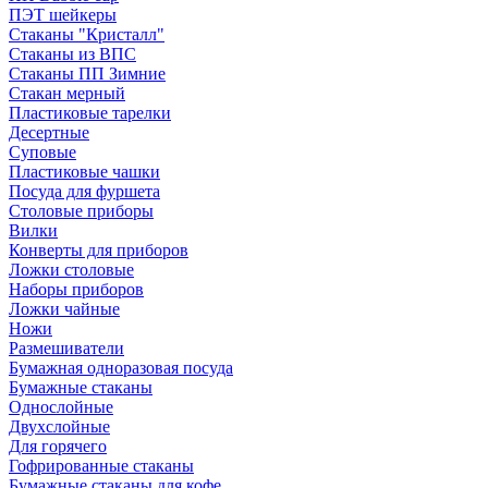
ПЭТ шейкеры
Стаканы "Кристалл"
Стаканы из ВПС
Стаканы ПП Зимние
Стакан мерный
Пластиковые тарелки
Десертные
Суповые
Пластиковые чашки
Посуда для фуршета
Столовые приборы
Вилки
Конверты для приборов
Ложки столовые
Наборы приборов
Ложки чайные
Ножи
Размешиватели
Бумажная одноразовая посуда
Бумажные стаканы
Однослойные
Двухслойные
Для горячего
Гофрированные стаканы
Бумажные стаканы для кофе