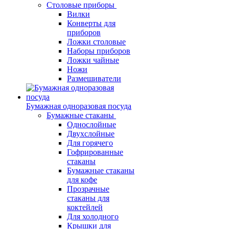
Столовые приборы
Вилки
Конверты для
приборов
Ложки столовые
Наборы приборов
Ложки чайные
Ножи
Размешиватели
Бумажная одноразовая посуда
Бумажные стаканы
Однослойные
Двухслойные
Для горячего
Гофрированные
стаканы
Бумажные стаканы
для кофе
Прозрачные
стаканы для
коктейлей
Для холодного
Крышки для