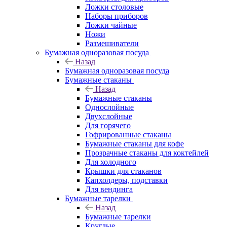
Ложки столовые
Наборы приборов
Ложки чайные
Ножи
Размешиватели
Бумажная одноразовая посуда
Назад
Бумажная одноразовая посуда
Бумажные стаканы
Назад
Бумажные стаканы
Однослойные
Двухслойные
Для горячего
Гофрированные стаканы
Бумажные стаканы для кофе
Прозрачные стаканы для коктейлей
Для холодного
Крышки для стаканов
Капхолдеры, подставки
Для вендинга
Бумажные тарелки
Назад
Бумажные тарелки
Круглые