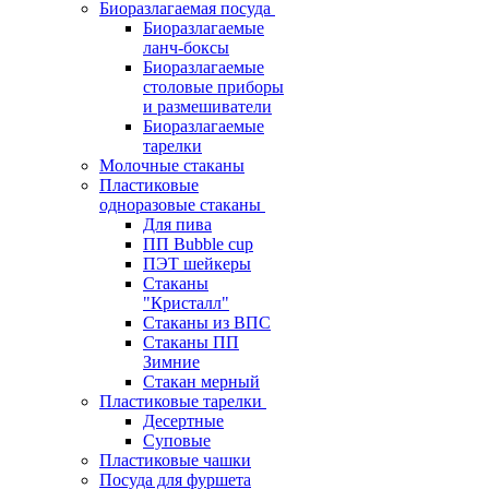
Биоразлагаемая посуда
Биоразлагаемые
ланч-боксы
Биоразлагаемые
столовые приборы
и размешиватели
Биоразлагаемые
тарелки
Молочные стаканы
Пластиковые
одноразовые стаканы
Для пива
ПП Bubble cup
ПЭТ шейкеры
Стаканы
"Кристалл"
Стаканы из ВПС
Стаканы ПП
Зимние
Стакан мерный
Пластиковые тарелки
Десертные
Суповые
Пластиковые чашки
Посуда для фуршета