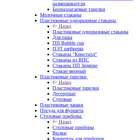
размешиватели
Биоразлагаемые тарелки
Молочные стаканы
Пластиковые одноразовые стаканы
Назад
Пластиковые одноразовые стаканы
Для пива
ПП Bubble cup
ПЭТ шейкеры
Стаканы "Кристалл"
Стаканы из ВПС
Стаканы ПП Зимние
Стакан мерный
Пластиковые тарелки
Назад
Пластиковые тарелки
Десертные
Суповые
Пластиковые чашки
Посуда для фуршета
Столовые приборы
Назад
Столовые приборы
Вилки
Конверты для приборов