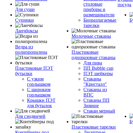
столовые
посуда
Для суши
приборы и
размешиватели
Супники
Биоразлагаемые
Б
тарелки
Ланчбоксы
Молочные стаканы
Ведра из
полипропилена
Пластиковые
одноразовые стаканы
Для пива
Пластиковые ПЭТ
ПП Bubble cup
бутылки
ПЭТ шейкеры
С узким
Стаканы
горлышком
"Кристалл"
С широким
Стаканы из
горлышком
ВПС
Крышки ПЭТ
Стаканы ПП
для бутылок
Зимние
Стакан мерный
Для сэндвичей
Б
Пластиковые тарелки
Контейнеры под
Десертные