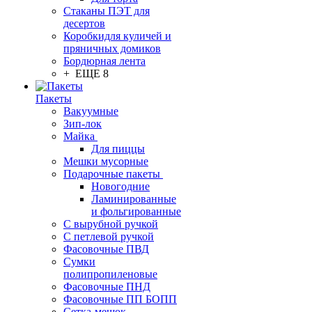
Стаканы ПЭТ для
десертов
Коробкидля куличей и
пряничных домиков
Бордюрная лента
+ ЕЩЕ 8
Пакеты
Вакуумные
Зип-лок
Майка
Для пиццы
Мешки мусорные
Подарочные пакеты
Новогодние
Ламинированные
и фольгированные
С вырубной ручкой
С петлевой ручкой
Фасовочные ПВД
Сумки
полипропиленовые
Фасовочные ПНД
Фасовочные ПП БОПП
Сетка-мешок