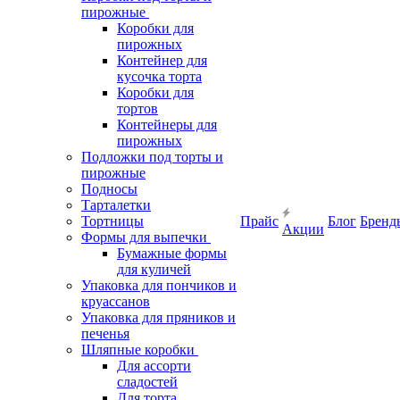
пирожные
Коробки для
пирожных
Контейнер для
кусочка торта
Коробки для
тортов
Контейнеры для
пирожных
Подложки под торты и
пирожные
Подносы
Тарталетки
Тортницы
Прайс
Блог
Бренд
Акции
Формы для выпечки
Бумажные формы
для куличей
Упаковка для пончиков и
круассанов
Упаковка для пряников и
печенья
Шляпные коробки
Для ассорти
сладостей
Для торта