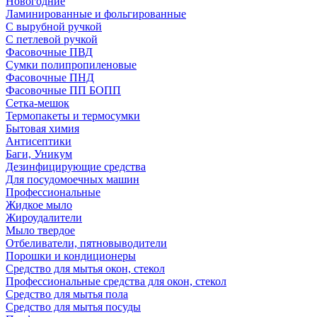
Новогодние
Ламинированные и фольгированные
С вырубной ручкой
С петлевой ручкой
Фасовочные ПВД
Сумки полипропиленовые
Фасовочные ПНД
Фасовочные ПП БОПП
Сетка-мешок
Термопакеты и термосумки
Бытовая химия
Антисептики
Баги, Уникум
Дезинфицирующие средства
Для посудомоечных машин
Профессиональные
Жидкое мыло
Жироудалители
Мыло твердое
Отбеливатели, пятновыводители
Порошки и кондиционеры
Средство для мытья окон, стекол
Профессиональные средства для окон, стекол
Средство для мытья пола
Средство для мытья посуды