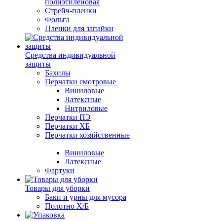
полиэтиленовая
Стрейч-пленки
Фольга
Пленки для запайки
Средства индивидуальной
защиты
Бахилы
Перчатки смотровые
Виниловые
Латексные
Нитриловые
Перчатки ПЭ
Перчатки ХБ
Перчатки хозяйственные
Виниловые
Латексные
Фартуки
Товары для уборки
Баки и урны для мусора
Полотно Х/Б