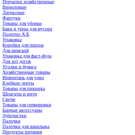
Перчатки хозяйственные
Виниловые
Латексные
Фартуки
Товары для уборки
Баки и урны для мусора
Полотно Х/Б
Упаковка
Коробки для пиццы
Для римской
Упаковка для фаст-фуда
Для хот догов
Уголки и бумага
Хозяйственные товары
Инвентарь для улиц
Клейкие ленты
Товары для пикника
Шпагаты и нити
Свечи
Товары для сервировки
Барные аксессуары
Зубочистки
Палочки
Палочки для шашлыка
Продукты питания