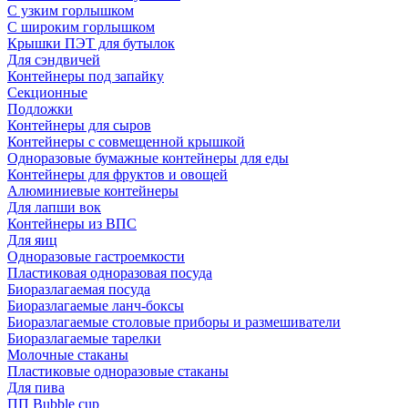
С узким горлышком
С широким горлышком
Крышки ПЭТ для бутылок
Для сэндвичей
Контейнеры под запайку
Секционные
Подложки
Контейнеры для сыров
Контейнеры с совмещенной крышкой
Одноразовые бумажные контейнеры для еды
Контейнеры для фруктов и овощей
Алюминиевые контейнеры
Для лапши вок
Контейнеры из ВПС
Для яиц
Одноразовые гастроемкости
Пластиковая одноразовая посуда
Биоразлагаемая посуда
Биоразлагаемые ланч-боксы
Биоразлагаемые столовые приборы и размешиватели
Биоразлагаемые тарелки
Молочные стаканы
Пластиковые одноразовые стаканы
Для пива
ПП Bubble cup