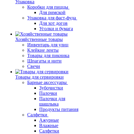
Упаковка
Коробки для пиццы
Для римской
Упаковка для фаст-фуда
Для хот догов
Уголки и бумага
Хозяйственные товары
Инвентарь для улиц
Клейкие ленты
Товары для пикника
Шпагаты и нити
Свечи
Товары для сервировки
Барные аксессуары
Зубочистки
Палочки
Палочки для
шашлыка
Продукты питания
Салфетки
Ажурные
Влажные
Салфетки