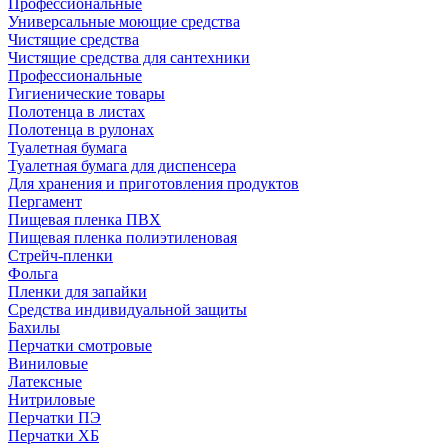
Профессиональные
Универсальные моющие средства
Чистящие средства
Чистящие средства для сантехники
Профессиональные
Гигиенические товары
Полотенца в листах
Полотенца в рулонах
Туалетная бумага
Туалетная бумага для диспенсера
Для хранения и приготовления продуктов
Пергамент
Пищевая пленка ПВХ
Пищевая пленка полиэтиленовая
Стрейч-пленки
Фольга
Пленки для запайки
Средства индивидуальной защиты
Бахилы
Перчатки смотровые
Виниловые
Латексные
Нитриловые
Перчатки ПЭ
Перчатки ХБ