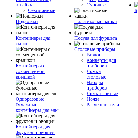
запайку
Суповые
Секционные
Б
Подложки
Пластиковые чашки
Контейнеры для
Посуда для фуршета
сыров
Столовые приборы
Вилки
Конверты для
Контейнеры с
приборов
совмещенной
Ложки
крышкой
столовые
Наборы
приборов
Ложки чайные
Одноразовые
Ножи
бумажные
Размешиватели
контейнеры для еды
Контейнеры для
фруктов и овощей