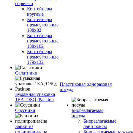
горячего
Контейнеры
круглые
Контейнеры
прямоугольные
108х82
Контейнеры
прямоугольные
138х102
Контейнеры
прямоугольные
179х132
Салатники
Пластиковая одноразовая
посуда
Бумажная упаковка
1ЕА, OSQ, Packton
Соусники
Биоразлагаемая
посуда
Биоразлагаемые
Банки из
ланч-боксы
полипропилена
Биоразлагаемые
Бумажн