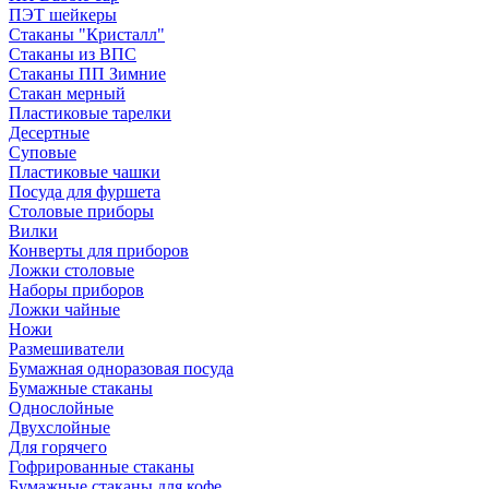
ПЭТ шейкеры
Стаканы "Кристалл"
Стаканы из ВПС
Стаканы ПП Зимние
Стакан мерный
Пластиковые тарелки
Десертные
Суповые
Пластиковые чашки
Посуда для фуршета
Столовые приборы
Вилки
Конверты для приборов
Ложки столовые
Наборы приборов
Ложки чайные
Ножи
Размешиватели
Бумажная одноразовая посуда
Бумажные стаканы
Однослойные
Двухслойные
Для горячего
Гофрированные стаканы
Бумажные стаканы для кофе