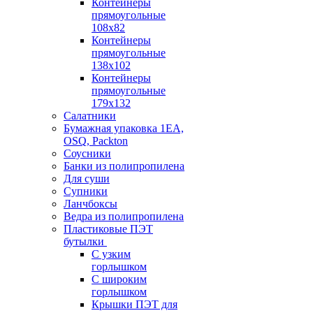
Контейнеры
прямоугольные
108х82
Контейнеры
прямоугольные
138х102
Контейнеры
прямоугольные
179х132
Салатники
Бумажная упаковка 1ЕА,
OSQ, Packton
Соусники
Банки из полипропилена
Для суши
Супники
Ланчбоксы
Ведра из полипропилена
Пластиковые ПЭТ
бутылки
С узким
горлышком
С широким
горлышком
Крышки ПЭТ для