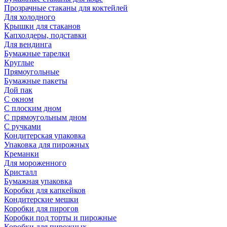
Прозрачные стаканы для коктейлей
Для холодного
Крышки для стаканов
Капхолдеры, подставки
Для вендинга
Бумажные тарелки
Круглые
Прямоугольные
Бумажные пакеты
Дой пак
С окном
С плоским дном
С прямоугольным дном
С ручками
Кондитерская упаковка
Упаковка для пирожных
Креманки
Для мороженного
Кристалл
Бумажная упаковка
Коробки для капкейков
Кондитерские мешки
Коробки для пирогов
Коробки под торты и пирожные
Коробки для пирожных