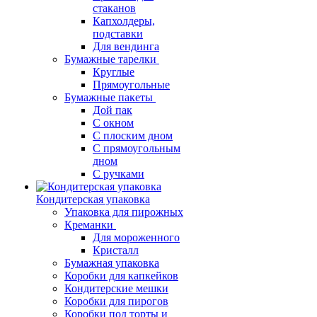
стаканов
Капхолдеры,
подставки
Для вендинга
Бумажные тарелки
Круглые
Прямоугольные
Бумажные пакеты
Дой пак
С окном
С плоским дном
С прямоугольным
дном
С ручками
Кондитерская упаковка
Упаковка для пирожных
Креманки
Для мороженного
Кристалл
Бумажная упаковка
Коробки для капкейков
Кондитерские мешки
Коробки для пирогов
Коробки под торты и