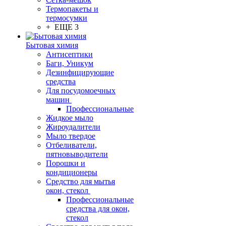
Термопакеты и
термосумки
+ ЕЩЕ 3
Бытовая химия
Антисептики
Баги, Уникум
Дезинфицирующие
средства
Для посудомоечных
машин
Профессиональные
Жидкое мыло
Жироудалители
Мыло твердое
Отбеливатели,
пятновыводители
Порошки и
кондиционеры
Средство для мытья
окон, стекол
Профессиональные
средства для окон,
стекол