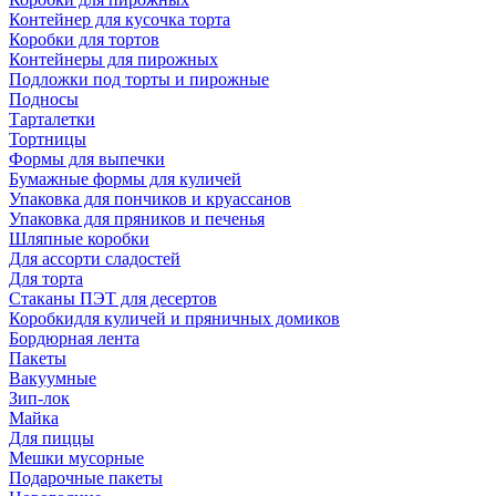
Контейнер для кусочка торта
Коробки для тортов
Контейнеры для пирожных
Подложки под торты и пирожные
Подносы
Тарталетки
Тортницы
Формы для выпечки
Бумажные формы для куличей
Упаковка для пончиков и круассанов
Упаковка для пряников и печенья
Шляпные коробки
Для ассорти сладостей
Для торта
Стаканы ПЭТ для десертов
Коробкидля куличей и пряничных домиков
Бордюрная лента
Пакеты
Вакуумные
Зип-лок
Майка
Для пиццы
Мешки мусорные
Подарочные пакеты