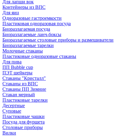
Для лапши вок
Контейнеры из ВПС
Для яиц
Одноразовые гастроемкости
Пластиковая одноразовая посуда
Биоразлагаемая посуда
Биоразлагаемые ланч-боксы
Биоразлагаемые столовые приборы и размешиватели
Биоразлагаемые тарелки
Молочные стаканы
Пластиковые одноразовые стаканы
Для пива
ПП Bubble cup
ПЭТ шейкеры
Стаканы "Кристалл"
Стаканы из ВПС
Стаканы ПП Зимние
Стакан мерный
Пластиковые тарелки
Десертные
Суповые
Пластиковые чашки
Посуда для фуршета
Столовые приборы
Вилки