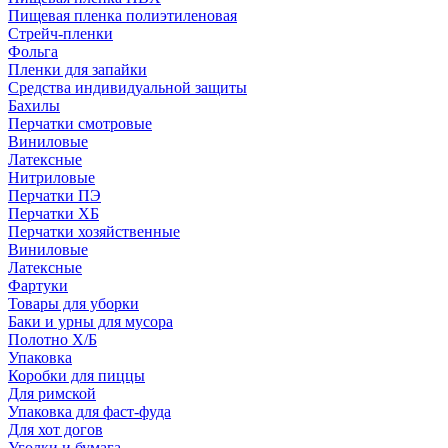
Пищевая пленка полиэтиленовая
Стрейч-пленки
Фольга
Пленки для запайки
Средства индивидуальной защиты
Бахилы
Перчатки смотровые
Виниловые
Латексные
Нитриловые
Перчатки ПЭ
Перчатки ХБ
Перчатки хозяйственные
Виниловые
Латексные
Фартуки
Товары для уборки
Баки и урны для мусора
Полотно Х/Б
Упаковка
Коробки для пиццы
Для римской
Упаковка для фаст-фуда
Для хот догов
Уголки и бумага