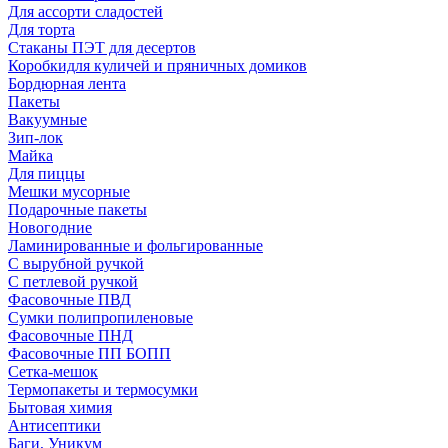
Для ассорти сладостей
Для торта
Стаканы ПЭТ для десертов
Коробкидля куличей и пряничных домиков
Бордюрная лента
Пакеты
Вакуумные
Зип-лок
Майка
Для пиццы
Мешки мусорные
Подарочные пакеты
Новогодние
Ламинированные и фольгированные
С вырубной ручкой
С петлевой ручкой
Фасовочные ПВД
Сумки полипропиленовые
Фасовочные ПНД
Фасовочные ПП БОПП
Сетка-мешок
Термопакеты и термосумки
Бытовая химия
Антисептики
Баги, Уникум