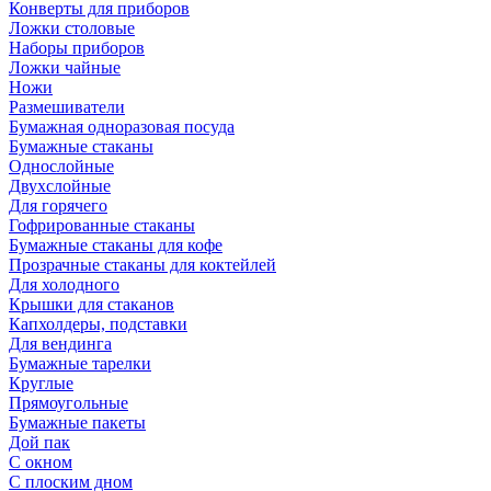
Конверты для приборов
Ложки столовые
Наборы приборов
Ложки чайные
Ножи
Размешиватели
Бумажная одноразовая посуда
Бумажные стаканы
Однослойные
Двухслойные
Для горячего
Гофрированные стаканы
Бумажные стаканы для кофе
Прозрачные стаканы для коктейлей
Для холодного
Крышки для стаканов
Капхолдеры, подставки
Для вендинга
Бумажные тарелки
Круглые
Прямоугольные
Бумажные пакеты
Дой пак
С окном
С плоским дном