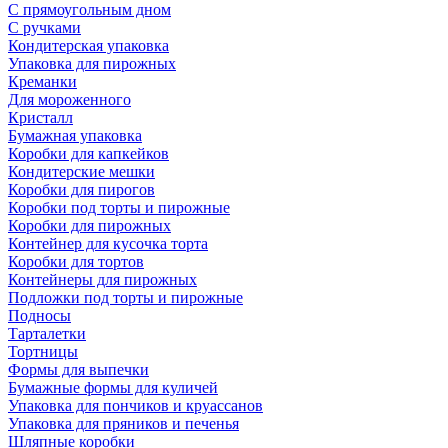
С прямоугольным дном
С ручками
Кондитерская упаковка
Упаковка для пирожных
Креманки
Для мороженного
Кристалл
Бумажная упаковка
Коробки для капкейков
Кондитерские мешки
Коробки для пирогов
Коробки под торты и пирожные
Коробки для пирожных
Контейнер для кусочка торта
Коробки для тортов
Контейнеры для пирожных
Подложки под торты и пирожные
Подносы
Тарталетки
Тортницы
Формы для выпечки
Бумажные формы для куличей
Упаковка для пончиков и круассанов
Упаковка для пряников и печенья
Шляпные коробки