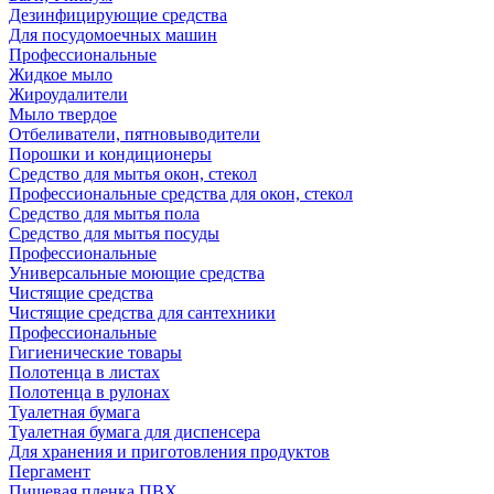
Дезинфицирующие средства
Для посудомоечных машин
Профессиональные
Жидкое мыло
Жироудалители
Мыло твердое
Отбеливатели, пятновыводители
Порошки и кондиционеры
Средство для мытья окон, стекол
Профессиональные средства для окон, стекол
Средство для мытья пола
Средство для мытья посуды
Профессиональные
Универсальные моющие средства
Чистящие средства
Чистящие средства для сантехники
Профессиональные
Гигиенические товары
Полотенца в листах
Полотенца в рулонах
Туалетная бумага
Туалетная бумага для диспенсера
Для хранения и приготовления продуктов
Пергамент
Пищевая пленка ПВХ