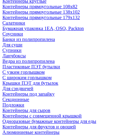
Контейнеры круглые
Контейнеры прямоугольные 108х82
Контейнеры прямоугольные 138х102
Контейнеры прямоугольные 179х132
Салатники
Бумажная упаковка 1ЕА, OSQ, Packton
Соусники
Банки из полипропилена
Для суши
Супники
Ланчбоксы
Ведра из полипропилена
Пластиковые ПЭТ бутылки
С узким горлышком
С широким горлышком
Крышки ПЭТ для бутылок
Для сэндвичей
Контейнеры под запайку
Секционные
Подложки
Контейнеры для сыров
Контейнеры с совмещенной крышкой
Одноразовые бумажные контейнеры для еды
Контейнеры для фруктов и овощей
Алюминиевые контейнеры