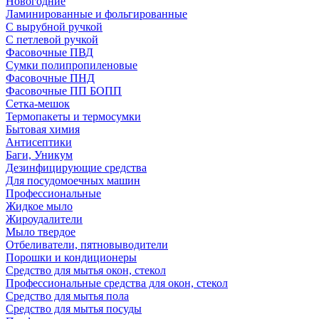
Новогодние
Ламинированные и фольгированные
С вырубной ручкой
С петлевой ручкой
Фасовочные ПВД
Сумки полипропиленовые
Фасовочные ПНД
Фасовочные ПП БОПП
Сетка-мешок
Термопакеты и термосумки
Бытовая химия
Антисептики
Баги, Уникум
Дезинфицирующие средства
Для посудомоечных машин
Профессиональные
Жидкое мыло
Жироудалители
Мыло твердое
Отбеливатели, пятновыводители
Порошки и кондиционеры
Средство для мытья окон, стекол
Профессиональные средства для окон, стекол
Средство для мытья пола
Средство для мытья посуды