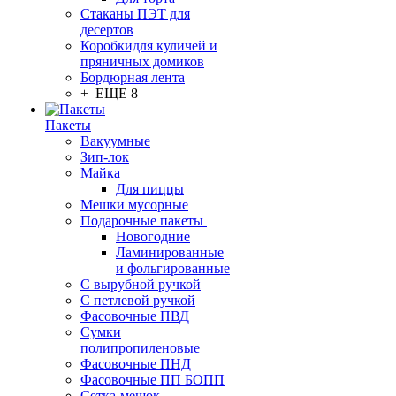
Стаканы ПЭТ для
десертов
Коробкидля куличей и
пряничных домиков
Бордюрная лента
+ ЕЩЕ 8
Пакеты
Вакуумные
Зип-лок
Майка
Для пиццы
Мешки мусорные
Подарочные пакеты
Новогодние
Ламинированные
и фольгированные
С вырубной ручкой
С петлевой ручкой
Фасовочные ПВД
Сумки
полипропиленовые
Фасовочные ПНД
Фасовочные ПП БОПП
Сетка-мешок