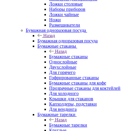
Ложки столовые
Наборы приборов
Ложки чайные
Ножи
Размешиватели
Бумажная одноразовая посуда
Назад
Бумажная одноразовая посуда
Бумажные стаканы
Назад
Бумажные стаканы
Однослойные
Двухслойные
Для горячего
Гофрированные стаканы
Бумажные стаканы для кофе
Прозрачные стаканы для коктейлей
Для холодного
Крышки для стаканов
Капхолдеры, подставки
Для вендинга
Бумажные тарелки
Назад
Бумажные тарелки
Круглые