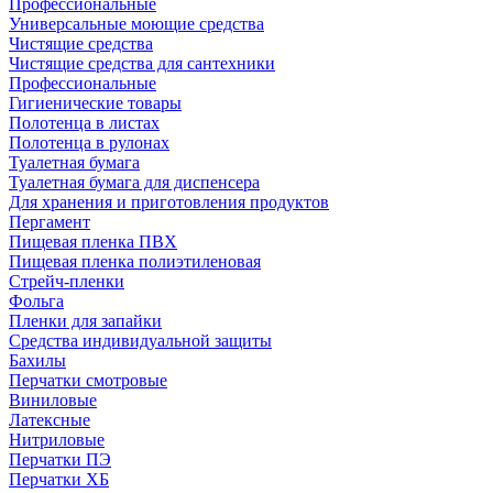
Профессиональные
Универсальные моющие средства
Чистящие средства
Чистящие средства для сантехники
Профессиональные
Гигиенические товары
Полотенца в листах
Полотенца в рулонах
Туалетная бумага
Туалетная бумага для диспенсера
Для хранения и приготовления продуктов
Пергамент
Пищевая пленка ПВХ
Пищевая пленка полиэтиленовая
Стрейч-пленки
Фольга
Пленки для запайки
Средства индивидуальной защиты
Бахилы
Перчатки смотровые
Виниловые
Латексные
Нитриловые
Перчатки ПЭ
Перчатки ХБ