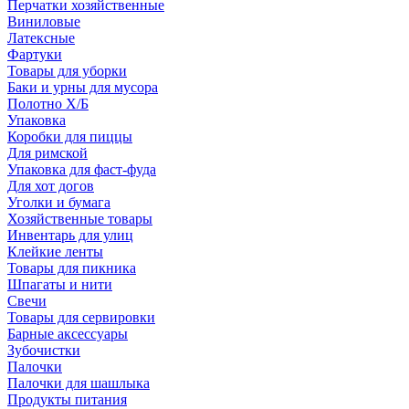
Перчатки хозяйственные
Виниловые
Латексные
Фартуки
Товары для уборки
Баки и урны для мусора
Полотно Х/Б
Упаковка
Коробки для пиццы
Для римской
Упаковка для фаст-фуда
Для хот догов
Уголки и бумага
Хозяйственные товары
Инвентарь для улиц
Клейкие ленты
Товары для пикника
Шпагаты и нити
Свечи
Товары для сервировки
Барные аксессуары
Зубочистки
Палочки
Палочки для шашлыка
Продукты питания