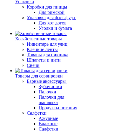
Упаковка
Коробки для пиццы
Для римской
Упаковка для фаст-фуда
Для хот догов
Уголки и бумага
Хозяйственные товары
Инвентарь для улиц
Клейкие ленты
Товары для пикника
Шпагаты и нити
Свечи
Товары для сервировки
Барные аксессуары
Зубочистки
Палочки
Палочки для
шашлыка
Продукты питания
Салфетки
Ажурные
Влажные
Салфетки