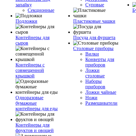
запайку
Суповые
Секционные
Б
Подложки
Пластиковые чашки
Контейнеры для
Посуда для фуршета
сыров
Столовые приборы
Вилки
Конверты для
Контейнеры с
приборов
совмещенной
Ложки
крышкой
столовые
Наборы
приборов
Ложки чайные
Одноразовые
Ножи
бумажные
Размешиватели
контейнеры для еды
Контейнеры для
фруктов и овощей