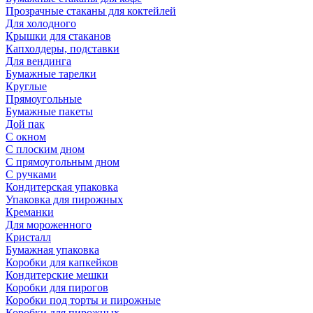
Прозрачные стаканы для коктейлей
Для холодного
Крышки для стаканов
Капхолдеры, подставки
Для вендинга
Бумажные тарелки
Круглые
Прямоугольные
Бумажные пакеты
Дой пак
С окном
С плоским дном
С прямоугольным дном
С ручками
Кондитерская упаковка
Упаковка для пирожных
Креманки
Для мороженного
Кристалл
Бумажная упаковка
Коробки для капкейков
Кондитерские мешки
Коробки для пирогов
Коробки под торты и пирожные
Коробки для пирожных