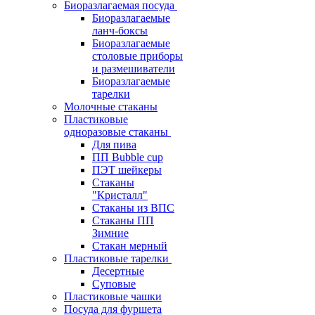
Биоразлагаемая посуда
Биоразлагаемые
ланч-боксы
Биоразлагаемые
столовые приборы
и размешиватели
Биоразлагаемые
тарелки
Молочные стаканы
Пластиковые
одноразовые стаканы
Для пива
ПП Bubble cup
ПЭТ шейкеры
Стаканы
"Кристалл"
Стаканы из ВПС
Стаканы ПП
Зимние
Стакан мерный
Пластиковые тарелки
Десертные
Суповые
Пластиковые чашки
Посуда для фуршета