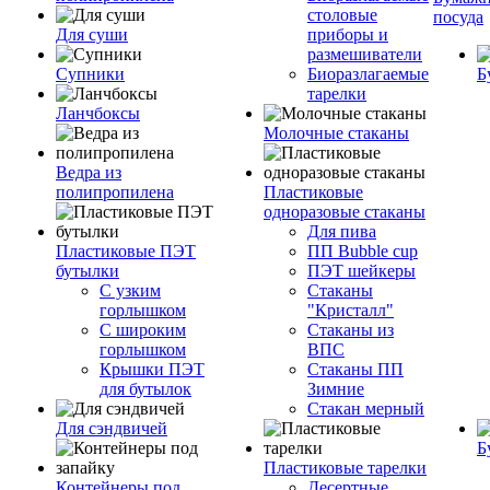
столовые
посуда
Для суши
приборы и
размешиватели
Супники
Биоразлагаемые
Б
тарелки
Ланчбоксы
Молочные стаканы
Ведра из
полипропилена
Пластиковые
одноразовые стаканы
Для пива
Пластиковые ПЭТ
ПП Bubble cup
бутылки
ПЭТ шейкеры
С узким
Стаканы
горлышком
"Кристалл"
С широким
Стаканы из
горлышком
ВПС
Крышки ПЭТ
Стаканы ПП
для бутылок
Зимние
Стакан мерный
Для сэндвичей
Б
Пластиковые тарелки
Контейнеры под
Десертные