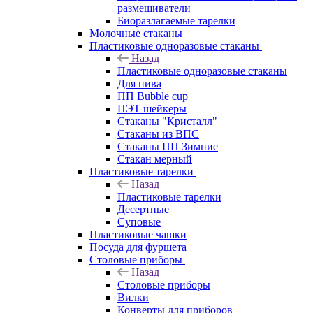
размешиватели
Биоразлагаемые тарелки
Молочные стаканы
Пластиковые одноразовые стаканы
Назад
Пластиковые одноразовые стаканы
Для пива
ПП Bubble cup
ПЭТ шейкеры
Стаканы "Кристалл"
Стаканы из ВПС
Стаканы ПП Зимние
Стакан мерный
Пластиковые тарелки
Назад
Пластиковые тарелки
Десертные
Суповые
Пластиковые чашки
Посуда для фуршета
Столовые приборы
Назад
Столовые приборы
Вилки
Конверты для приборов