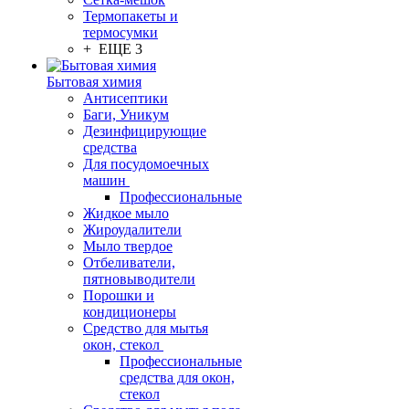
Термопакеты и
термосумки
+ ЕЩЕ 3
Бытовая химия
Антисептики
Баги, Уникум
Дезинфицирующие
средства
Для посудомоечных
машин
Профессиональные
Жидкое мыло
Жироудалители
Мыло твердое
Отбеливатели,
пятновыводители
Порошки и
кондиционеры
Средство для мытья
окон, стекол
Профессиональные
средства для окон,
стекол