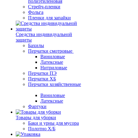
полиэтиленовая
Стрейч-пленки
Фольга
Пленки для запайки
Средства индивидуальной
защиты
Бахилы
Перчатки смотровые
Виниловые
Латексные
Нитриловые
Перчатки ПЭ
Перчатки ХБ
Перчатки хозяйственные
Виниловые
Латексные
Фартуки
Товары для уборки
Баки и урны для мусора
Полотно Х/Б