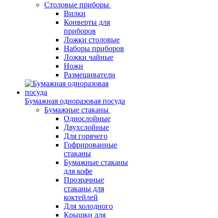
Столовые приборы
Вилки
Конверты для
приборов
Ложки столовые
Наборы приборов
Ложки чайные
Ножи
Размешиватели
Бумажная одноразовая посуда
Бумажные стаканы
Однослойные
Двухслойные
Для горячего
Гофрированные
стаканы
Бумажные стаканы
для кофе
Прозрачные
стаканы для
коктейлей
Для холодного
Крышки для