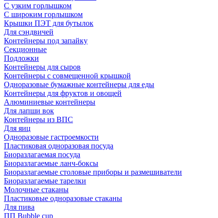
С узким горлышком
С широким горлышком
Крышки ПЭТ для бутылок
Для сэндвичей
Контейнеры под запайку
Секционные
Подложки
Контейнеры для сыров
Контейнеры с совмещенной крышкой
Одноразовые бумажные контейнеры для еды
Контейнеры для фруктов и овощей
Алюминиевые контейнеры
Для лапши вок
Контейнеры из ВПС
Для яиц
Одноразовые гастроемкости
Пластиковая одноразовая посуда
Биоразлагаемая посуда
Биоразлагаемые ланч-боксы
Биоразлагаемые столовые приборы и размешиватели
Биоразлагаемые тарелки
Молочные стаканы
Пластиковые одноразовые стаканы
Для пива
ПП Bubble cup