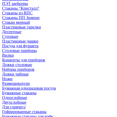
ПЭТ шейкеры
Стаканы "Кристалл"
Стаканы из ВПС
Стаканы ПП Зимние
Стакан мерный
Пластиковые тарелки
Десертные
Суповые
Пластиковые чашки
Посуда для фуршета
Столовые приборы
Вилки
Конверты для приборов
Ложки столовые
Наборы приборов
Ложки чайные
Ножи
Размешиватели
Бумажная одноразовая посуда
Бумажные стаканы
Однослойные
Двухслойные
Для горячего
Гофрированные стаканы
Бумажные стаканы для кофе