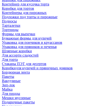
Контейнер для кусочка торта
Коробки для тортов
Контейнеры для пирожных
Подложки под торты и пирожные
Подносы
Тарталетки
Тортницы
Формы для выпечки
Бумажные формы для куличей
Упаковка для пончиков и круассанов
Упаковка для пряников и печенья
Шляпные коробки
Для ассорти сладостей
Для торта
Стаканы ПЭТ для десертов
Коробкидля куличей и пряничных домиков
Бордюрная лента
Пакеты
Вакуумные
Зип-лок
Майка
Для пиццы
Мешки мусорные
Подарочные пакеты