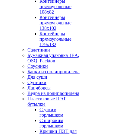
Контейнеры
прямоугольные
108х82
Контейнеры
прямоугольные
138х102
Контейнеры
прямоугольные
179х132
Салатники
Бумажная упаковка 1ЕА,
OSQ, Packton
Соусники
Банки из полипропилена
Для суши
Супники
Ланчбоксы
Ведра из полипропилена
Пластиковые ПЭТ
бутылки
С узким
горлышком
С широким
горлышком
Крышки ПЭТ для