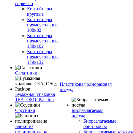
горячего
Контейнеры
круглые
Контейнеры
прямоугольные
108х82
Контейнеры
прямоугольные
138х102
Контейнеры
прямоугольные
179х132
Салатники
Пластиковая одноразовая
посуда
Бумажная упаковка
1ЕА, OSQ, Packton
Соусники
Биоразлагаемая
посуда
Биоразлагаемые
Банки из
ланч-боксы
полипропилена
Биоразлагаемые
Бумажн