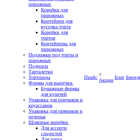
пирожные
Коробки для
пирожных
Контейнер для
кусочка торта
Коробки для
тортов
Контейнеры для
пирожных
Подложки под торты и
пирожные
Подносы
Тарталетки
Тортницы
Прайс
Блог
Бренд
Акции
Формы для выпечки
Бумажные формы
для куличей
Упаковка для пончиков и
круассанов
Упаковка для пряников и
печенья
Шляпные коробки
Для ассорти
сладостей
Для торта