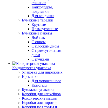
стаканов
Капхолдеры,
подставки
Для вендинга
Бумажные тарелки
Круглые
Прямоугольные
Бумажные пакеты
Дой пак
С окном
С плоским дном
С прямоугольным
дном
С ручками
Кондитерская упаковка
Упаковка для пирожных
Креманки
Для мороженного
Кристалл
Бумажная упаковка
Коробки для капкейков
Кондитерские мешки
Коробки для пирогов
Коробки под торты и