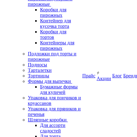
пирожные
Коробки для
пирожных
Контейнер для
кусочка торта
Коробки для
тортов
Контейнеры для
пирожных
Подложки под торты и
пирожные
Подносы
Тарталетки
Тортницы
Прайс
Блог
Бренд
Акции
Формы для выпечки
Бумажные формы
для куличей
Упаковка для пончиков и
круассанов
Упаковка для пряников и
печенья
Шляпные коробки
Для ассорти
сладостей
Для торта