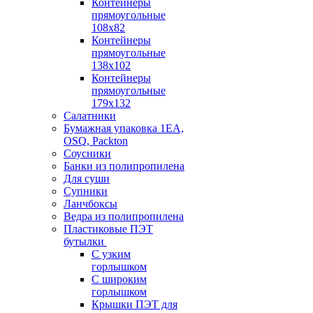
Контейнеры
прямоугольные
108х82
Контейнеры
прямоугольные
138х102
Контейнеры
прямоугольные
179х132
Салатники
Бумажная упаковка 1ЕА,
OSQ, Packton
Соусники
Банки из полипропилена
Для суши
Супники
Ланчбоксы
Ведра из полипропилена
Пластиковые ПЭТ
бутылки
С узким
горлышком
С широким
горлышком
Крышки ПЭТ для