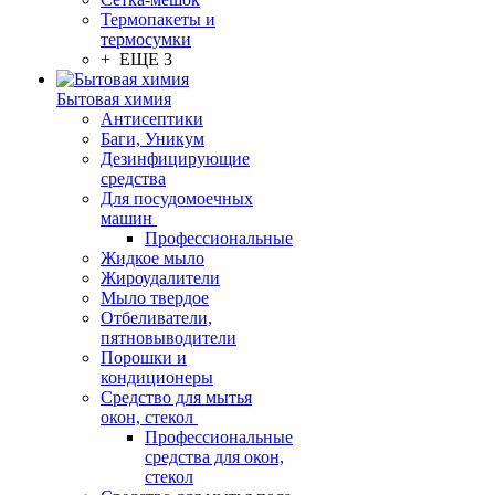
Термопакеты и
термосумки
+ ЕЩЕ 3
Бытовая химия
Антисептики
Баги, Уникум
Дезинфицирующие
средства
Для посудомоечных
машин
Профессиональные
Жидкое мыло
Жироудалители
Мыло твердое
Отбеливатели,
пятновыводители
Порошки и
кондиционеры
Средство для мытья
окон, стекол
Профессиональные
средства для окон,
стекол