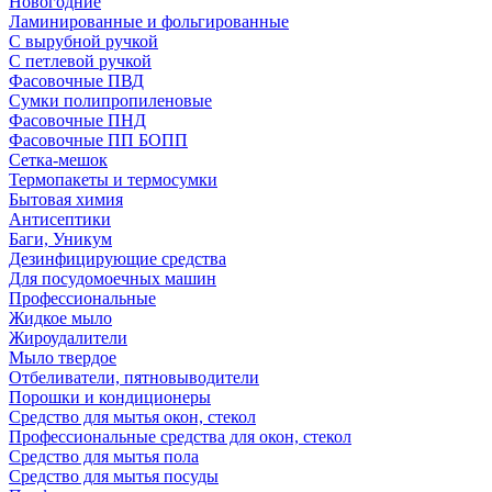
Новогодние
Ламинированные и фольгированные
С вырубной ручкой
С петлевой ручкой
Фасовочные ПВД
Сумки полипропиленовые
Фасовочные ПНД
Фасовочные ПП БОПП
Сетка-мешок
Термопакеты и термосумки
Бытовая химия
Антисептики
Баги, Уникум
Дезинфицирующие средства
Для посудомоечных машин
Профессиональные
Жидкое мыло
Жироудалители
Мыло твердое
Отбеливатели, пятновыводители
Порошки и кондиционеры
Средство для мытья окон, стекол
Профессиональные средства для окон, стекол
Средство для мытья пола
Средство для мытья посуды