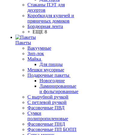
Стаканы ПЭТ для
десертов
Коробкидля куличей и
пряничных домиков
Бордюрная лента
+ ЕЩЕ 8
Пакеты
Вакуумные
Зип-лок
Майка
Для пиццы
Мешки мусорные
Подарочные пакеты
Новогодние
Ламинированные
и фольгированные
С вырубной ручкой
С петлевой ручкой
Фасовочные ПВД
Сумки
полипропиленовые
Фасовочные ПНД
Фасовочные ПП БОПП
Сетка-мешок