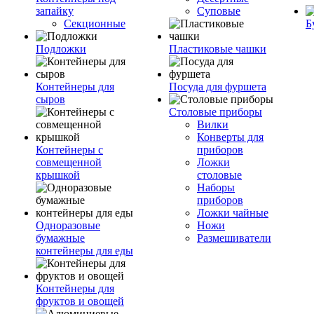
запайку
Суповые
Секционные
Б
Подложки
Пластиковые чашки
Контейнеры для
Посуда для фуршета
сыров
Столовые приборы
Вилки
Конверты для
Контейнеры с
приборов
совмещенной
Ложки
крышкой
столовые
Наборы
приборов
Ложки чайные
Одноразовые
Ножи
бумажные
Размешиватели
контейнеры для еды
Контейнеры для
фруктов и овощей