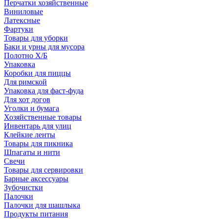
Перчатки хозяйственные
Виниловые
Латексные
Фартуки
Товары для уборки
Баки и урны для мусора
Полотно Х/Б
Упаковка
Коробки для пиццы
Для римской
Упаковка для фаст-фуда
Для хот догов
Уголки и бумага
Хозяйственные товары
Инвентарь для улиц
Клейкие ленты
Товары для пикника
Шпагаты и нити
Свечи
Товары для сервировки
Барные аксессуары
Зубочистки
Палочки
Палочки для шашлыка
Продукты питания