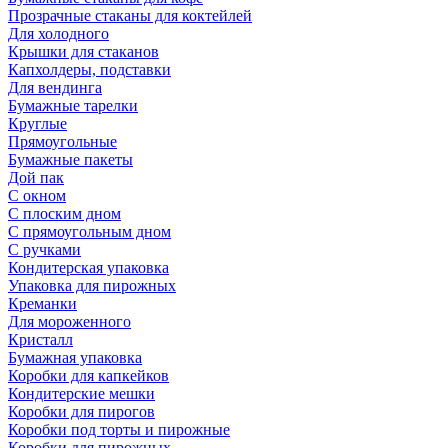
Прозрачные стаканы для коктейлей
Для холодного
Крышки для стаканов
Капхолдеры, подставки
Для вендинга
Бумажные тарелки
Круглые
Прямоугольные
Бумажные пакеты
Дой пак
С окном
С плоским дном
С прямоугольным дном
С ручками
Кондитерская упаковка
Упаковка для пирожных
Креманки
Для мороженного
Кристалл
Бумажная упаковка
Коробки для капкейков
Кондитерские мешки
Коробки для пирогов
Коробки под торты и пирожные
Коробки для пирожных