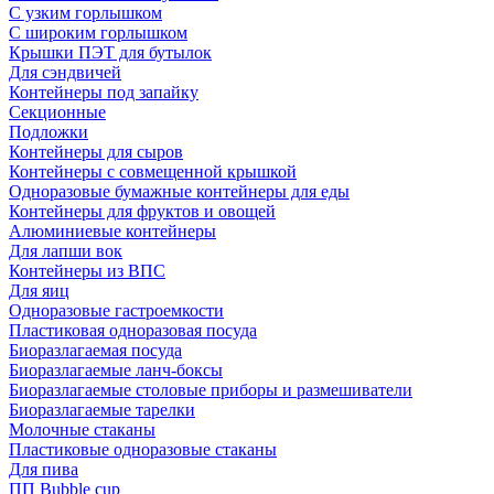
С узким горлышком
С широким горлышком
Крышки ПЭТ для бутылок
Для сэндвичей
Контейнеры под запайку
Секционные
Подложки
Контейнеры для сыров
Контейнеры с совмещенной крышкой
Одноразовые бумажные контейнеры для еды
Контейнеры для фруктов и овощей
Алюминиевые контейнеры
Для лапши вок
Контейнеры из ВПС
Для яиц
Одноразовые гастроемкости
Пластиковая одноразовая посуда
Биоразлагаемая посуда
Биоразлагаемые ланч-боксы
Биоразлагаемые столовые приборы и размешиватели
Биоразлагаемые тарелки
Молочные стаканы
Пластиковые одноразовые стаканы
Для пива
ПП Bubble cup