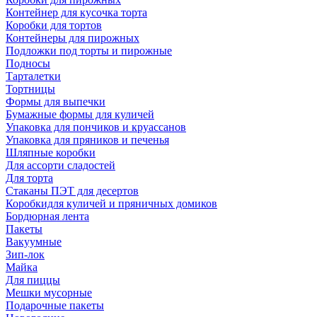
Контейнер для кусочка торта
Коробки для тортов
Контейнеры для пирожных
Подложки под торты и пирожные
Подносы
Тарталетки
Тортницы
Формы для выпечки
Бумажные формы для куличей
Упаковка для пончиков и круассанов
Упаковка для пряников и печенья
Шляпные коробки
Для ассорти сладостей
Для торта
Стаканы ПЭТ для десертов
Коробкидля куличей и пряничных домиков
Бордюрная лента
Пакеты
Вакуумные
Зип-лок
Майка
Для пиццы
Мешки мусорные
Подарочные пакеты