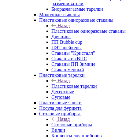
размешиватели
Биоразлагаемые тарелки
Молочные стаканы
Пластиковые одноразовые стаканы
Назад
Пластиковые одноразовые стаканы
Для пива
ПП Bubble cup
ПЭТ шейкеры
Стаканы "Кристалл"
Стаканы из ВПС
Стаканы ПП Зимние
Стакан мерный
Пластиковые тарелки
Назад
Пластиковые тарелки
Десертные
Суповые
Пластиковые чашки
Посуда для фуршета
Столовые приборы
Назад
Столовые приборы
Вилки
Конверты для приборов