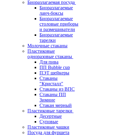
Биоразлагаемая посуда
Биоразлагаемые
ланч-боксы
Биоразлагаемые
столовые приборы
и размешиватели
Биоразлагаемые
тарелки
Молочные стаканы
Пластиковые
одноразовые стаканы
Для пива
ПП Bubble cup
ПЭТ шейкеры
Стаканы
"Кристалл"
Стаканы из ВПС
Стаканы ПП
Зимние
Стакан мерный
Пластиковые тарелки
Десертные
Суповые
Пластиковые чашки
Посуда для фуршета