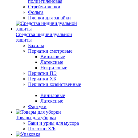
полиэтиленовая
Стрейч-пленки
Фольга
Пленки для запайки
Средства индивидуальной
защиты
Бахилы
Перчатки смотровые
Виниловые
Латексные
Нитриловые
Перчатки ПЭ
Перчатки ХБ
Перчатки хозяйственные
Виниловые
Латексные
Фартуки
Товары для уборки
Баки и урны для мусора
Полотно Х/Б