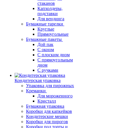
стаканов
Капхолдеры,
подставки
Для вендинга
Бумажные тарелки
Круглые
Прямоугольные
Бумажные пакеты
Дой пак
С окном
С плоским дном
С прямоугольным
дном
С ручками
Кондитерская упаковка
Упаковка для пирожных
Креманки
Для мороженного
Кристалл
Бумажная упаковка
Коробки для капкейков
Кондитерские мешки
Коробки для пирогов
Коробки под торты и