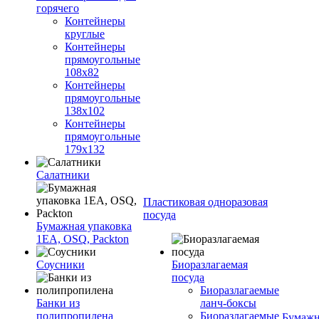
горячего
Контейнеры
круглые
Контейнеры
прямоугольные
108х82
Контейнеры
прямоугольные
138х102
Контейнеры
прямоугольные
179х132
Салатники
Пластиковая одноразовая
посуда
Бумажная упаковка
1ЕА, OSQ, Packton
Соусники
Биоразлагаемая
посуда
Биоразлагаемые
Банки из
ланч-боксы
полипропилена
Биоразлагаемые
Бумажн