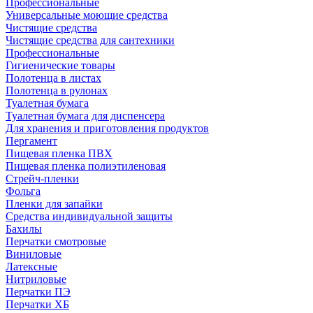
Профессиональные
Универсальные моющие средства
Чистящие средства
Чистящие средства для сантехники
Профессиональные
Гигиенические товары
Полотенца в листах
Полотенца в рулонах
Туалетная бумага
Туалетная бумага для диспенсера
Для хранения и приготовления продуктов
Пергамент
Пищевая пленка ПВХ
Пищевая пленка полиэтиленовая
Стрейч-пленки
Фольга
Пленки для запайки
Средства индивидуальной защиты
Бахилы
Перчатки смотровые
Виниловые
Латексные
Нитриловые
Перчатки ПЭ
Перчатки ХБ