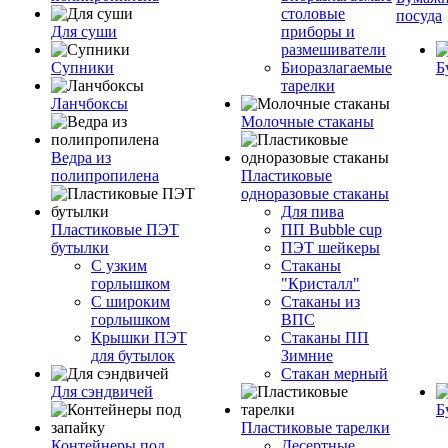
столовые
посуда
Для суши
приборы и
размешиватели
Супники
Биоразлагаемые
Б
тарелки
Ланчбоксы
Молочные стаканы
Ведра из
полипропилена
Пластиковые
одноразовые стаканы
Для пива
Пластиковые ПЭТ
ПП Bubble cup
бутылки
ПЭТ шейкеры
С узким
Стаканы
горлышком
"Кристалл"
С широким
Стаканы из
горлышком
ВПС
Крышки ПЭТ
Стаканы ПП
для бутылок
Зимние
Стакан мерный
Для сэндвичей
Б
Пластиковые тарелки
Контейнеры под
Десертные