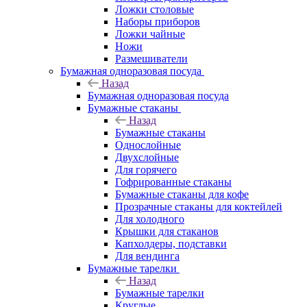
Ложки столовые
Наборы приборов
Ложки чайные
Ножи
Размешиватели
Бумажная одноразовая посуда
Назад
Бумажная одноразовая посуда
Бумажные стаканы
Назад
Бумажные стаканы
Однослойные
Двухслойные
Для горячего
Гофрированные стаканы
Бумажные стаканы для кофе
Прозрачные стаканы для коктейлей
Для холодного
Крышки для стаканов
Капхолдеры, подставки
Для вендинга
Бумажные тарелки
Назад
Бумажные тарелки
Круглые