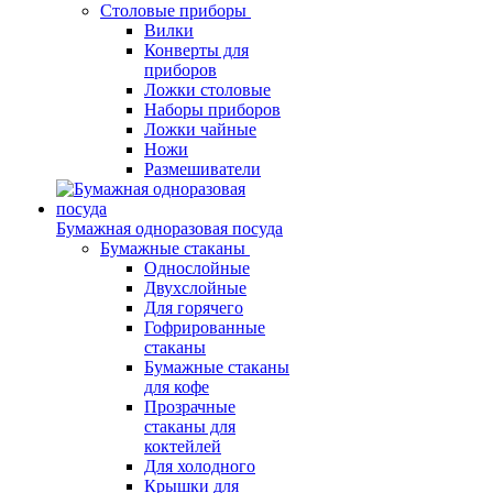
Столовые приборы
Вилки
Конверты для
приборов
Ложки столовые
Наборы приборов
Ложки чайные
Ножи
Размешиватели
Бумажная одноразовая посуда
Бумажные стаканы
Однослойные
Двухслойные
Для горячего
Гофрированные
стаканы
Бумажные стаканы
для кофе
Прозрачные
стаканы для
коктейлей
Для холодного
Крышки для