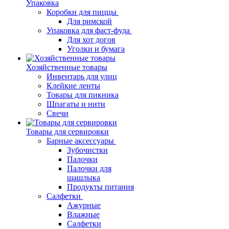
Упаковка
Коробки для пиццы
Для римской
Упаковка для фаст-фуда
Для хот догов
Уголки и бумага
Хозяйственные товары
Инвентарь для улиц
Клейкие ленты
Товары для пикника
Шпагаты и нити
Свечи
Товары для сервировки
Барные аксессуары
Зубочистки
Палочки
Палочки для
шашлыка
Продукты питания
Салфетки
Ажурные
Влажные
Салфетки