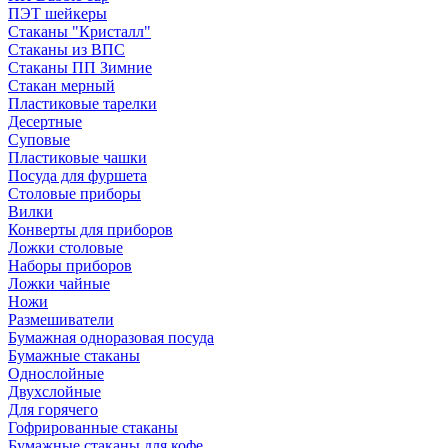
ПЭТ шейкеры
Стаканы "Кристалл"
Стаканы из ВПС
Стаканы ПП Зимние
Стакан мерный
Пластиковые тарелки
Десертные
Суповые
Пластиковые чашки
Посуда для фуршета
Столовые приборы
Вилки
Конверты для приборов
Ложки столовые
Наборы приборов
Ложки чайные
Ножи
Размешиватели
Бумажная одноразовая посуда
Бумажные стаканы
Однослойные
Двухслойные
Для горячего
Гофрированные стаканы
Бумажные стаканы для кофе