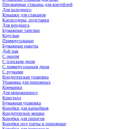
Прозрачные стаканы для коктейлей
Для холодного
Крышки для стаканов
Капхолдеры, подставки
Для вендинга
Бумажные тарелки
Круглые
Прямоугольные
Бумажные пакеты
Дой пак
С окном
С плоским дном
С прямоугольным дном
С ручками
Кондитерская упаковка
Упаковка для пирожных
Креманки
Для мороженного
Кристалл
Бумажная упаковка
Коробки для капкейков
Кондитерские мешки
Коробки для пирогов
Коробки под торты и пирожные
Коробки для пирожных