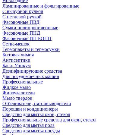
Новогодние
Ламинированные и фольгированные
С вырубной ручкой
С петлевой ручкой
Фасовочные ПВД
Сумки полипропиленовые
Фасовочные ПНД
Фасовочные ПП БОПП
Сетка-мешок
Термопакеты и термосумки
Бытовая химия
Антисептики
Баги, Уникум
Дезинфицирующие средства
Для посудомоечных машин
Профессиональные
Жидкое мыло
Жироудалители
Мыло твердое
Отбеливатели, пятновыводители
Порошки и кондиционеры
Средство для мытья окон, стекол
Профессиональные средства для окон, стекол
Средство для мытья пола
Средство для мытья посуды