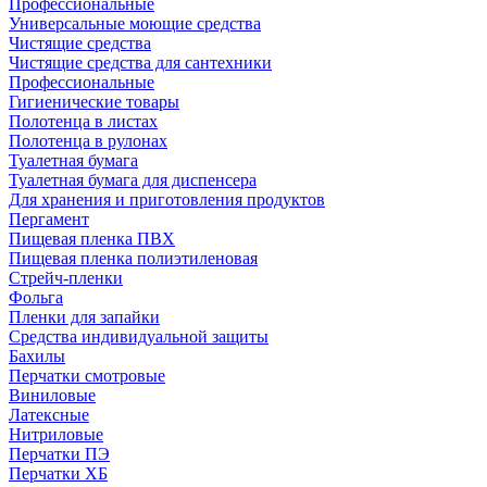
Профессиональные
Универсальные моющие средства
Чистящие средства
Чистящие средства для сантехники
Профессиональные
Гигиенические товары
Полотенца в листах
Полотенца в рулонах
Туалетная бумага
Туалетная бумага для диспенсера
Для хранения и приготовления продуктов
Пергамент
Пищевая пленка ПВХ
Пищевая пленка полиэтиленовая
Стрейч-пленки
Фольга
Пленки для запайки
Средства индивидуальной защиты
Бахилы
Перчатки смотровые
Виниловые
Латексные
Нитриловые
Перчатки ПЭ
Перчатки ХБ