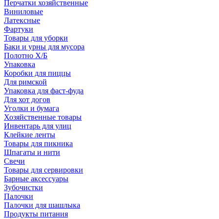
Перчатки хозяйственные
Виниловые
Латексные
Фартуки
Товары для уборки
Баки и урны для мусора
Полотно Х/Б
Упаковка
Коробки для пиццы
Для римской
Упаковка для фаст-фуда
Для хот догов
Уголки и бумага
Хозяйственные товары
Инвентарь для улиц
Клейкие ленты
Товары для пикника
Шпагаты и нити
Свечи
Товары для сервировки
Барные аксессуары
Зубочистки
Палочки
Палочки для шашлыка
Продукты питания