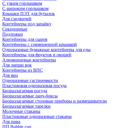
С узким горлышком
С широким горлышком
Крышки ПЭТ для бутылок
Для сэндвичей
Контейнеры под запайку
Секционные
Подложки
Контейнеры для сыров
Контейнеры с совмещенной крышкой
Одноразовые бумажные контейнеры для еды
Контейнеры для фруктов и овощей
Алюминиевые контейнеры
Для лапши вок
Контейнеры из ВПС
Для яиц
Одноразовые гастроемкости
Пластиковая одноразовая посуда
Биоразлагаемая посуда
Биоразлагаемые ланч-боксы
Биоразлагаемые столовые приборы и размешиватели
Биоразлагаемые тарелки
Молочные стаканы
Пластиковые одноразовые стаканы
Для пива
ПП Bubble cup