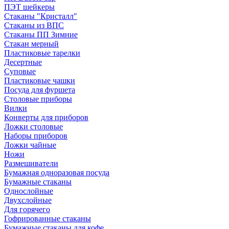
ПЭТ шейкеры
Стаканы "Кристалл"
Стаканы из ВПС
Стаканы ПП Зимние
Стакан мерный
Пластиковые тарелки
Десертные
Суповые
Пластиковые чашки
Посуда для фуршета
Столовые приборы
Вилки
Конверты для приборов
Ложки столовые
Наборы приборов
Ложки чайные
Ножи
Размешиватели
Бумажная одноразовая посуда
Бумажные стаканы
Однослойные
Двухслойные
Для горячего
Гофрированные стаканы
Бумажные стаканы для кофе