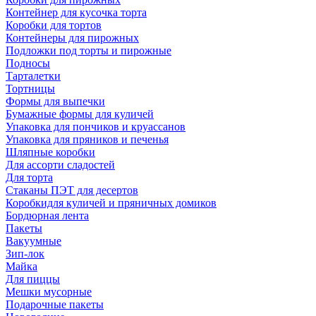
Контейнер для кусочка торта
Коробки для тортов
Контейнеры для пирожных
Подложки под торты и пирожные
Подносы
Тарталетки
Тортницы
Формы для выпечки
Бумажные формы для куличей
Упаковка для пончиков и круассанов
Упаковка для пряников и печенья
Шляпные коробки
Для ассорти сладостей
Для торта
Стаканы ПЭТ для десертов
Коробкидля куличей и пряничных домиков
Бордюрная лента
Пакеты
Вакуумные
Зип-лок
Майка
Для пиццы
Мешки мусорные
Подарочные пакеты