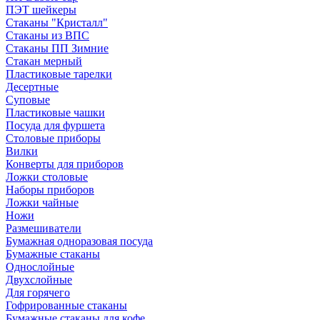
ПЭТ шейкеры
Стаканы "Кристалл"
Стаканы из ВПС
Стаканы ПП Зимние
Стакан мерный
Пластиковые тарелки
Десертные
Суповые
Пластиковые чашки
Посуда для фуршета
Столовые приборы
Вилки
Конверты для приборов
Ложки столовые
Наборы приборов
Ложки чайные
Ножи
Размешиватели
Бумажная одноразовая посуда
Бумажные стаканы
Однослойные
Двухслойные
Для горячего
Гофрированные стаканы
Бумажные стаканы для кофе