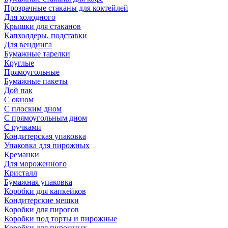
Прозрачные стаканы для коктейлей
Для холодного
Крышки для стаканов
Капхолдеры, подставки
Для вендинга
Бумажные тарелки
Круглые
Прямоугольные
Бумажные пакеты
Дой пак
С окном
С плоским дном
С прямоугольным дном
С ручками
Кондитерская упаковка
Упаковка для пирожных
Креманки
Для мороженного
Кристалл
Бумажная упаковка
Коробки для капкейков
Кондитерские мешки
Коробки для пирогов
Коробки под торты и пирожные
Коробки для пирожных