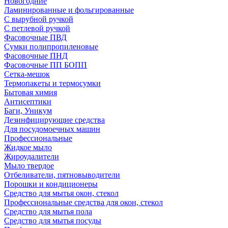
Новогодние
Ламинированные и фольгированные
С вырубной ручкой
С петлевой ручкой
Фасовочные ПВД
Сумки полипропиленовые
Фасовочные ПНД
Фасовочные ПП БОПП
Сетка-мешок
Термопакеты и термосумки
Бытовая химия
Антисептики
Баги, Уникум
Дезинфицирующие средства
Для посудомоечных машин
Профессиональные
Жидкое мыло
Жироудалители
Мыло твердое
Отбеливатели, пятновыводители
Порошки и кондиционеры
Средство для мытья окон, стекол
Профессиональные средства для окон, стекол
Средство для мытья пола
Средство для мытья посуды