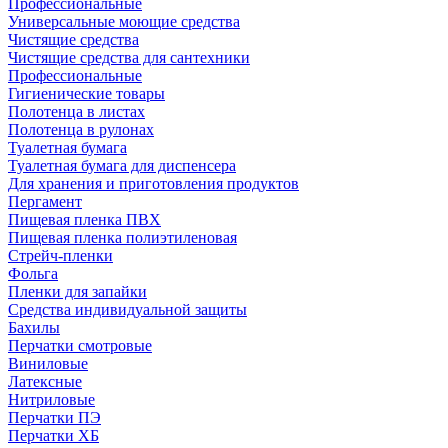
Профессиональные
Универсальные моющие средства
Чистящие средства
Чистящие средства для сантехники
Профессиональные
Гигиенические товары
Полотенца в листах
Полотенца в рулонах
Туалетная бумага
Туалетная бумага для диспенсера
Для хранения и приготовления продуктов
Пергамент
Пищевая пленка ПВХ
Пищевая пленка полиэтиленовая
Стрейч-пленки
Фольга
Пленки для запайки
Средства индивидуальной защиты
Бахилы
Перчатки смотровые
Виниловые
Латексные
Нитриловые
Перчатки ПЭ
Перчатки ХБ