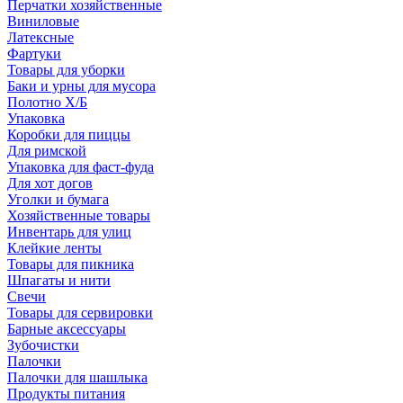
Перчатки хозяйственные
Виниловые
Латексные
Фартуки
Товары для уборки
Баки и урны для мусора
Полотно Х/Б
Упаковка
Коробки для пиццы
Для римской
Упаковка для фаст-фуда
Для хот догов
Уголки и бумага
Хозяйственные товары
Инвентарь для улиц
Клейкие ленты
Товары для пикника
Шпагаты и нити
Свечи
Товары для сервировки
Барные аксессуары
Зубочистки
Палочки
Палочки для шашлыка
Продукты питания