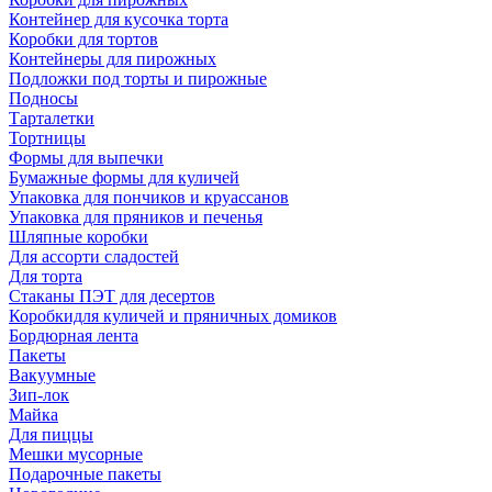
Контейнер для кусочка торта
Коробки для тортов
Контейнеры для пирожных
Подложки под торты и пирожные
Подносы
Тарталетки
Тортницы
Формы для выпечки
Бумажные формы для куличей
Упаковка для пончиков и круассанов
Упаковка для пряников и печенья
Шляпные коробки
Для ассорти сладостей
Для торта
Стаканы ПЭТ для десертов
Коробкидля куличей и пряничных домиков
Бордюрная лента
Пакеты
Вакуумные
Зип-лок
Майка
Для пиццы
Мешки мусорные
Подарочные пакеты