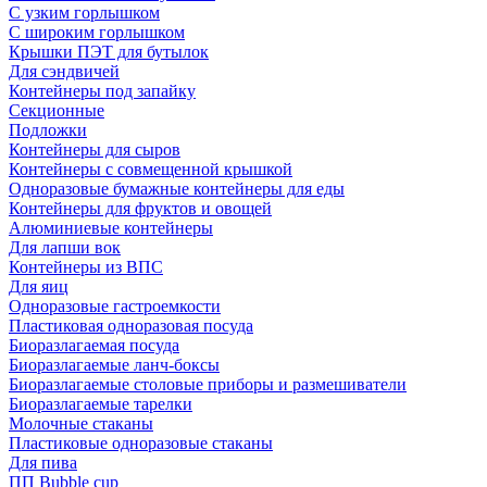
С узким горлышком
С широким горлышком
Крышки ПЭТ для бутылок
Для сэндвичей
Контейнеры под запайку
Секционные
Подложки
Контейнеры для сыров
Контейнеры с совмещенной крышкой
Одноразовые бумажные контейнеры для еды
Контейнеры для фруктов и овощей
Алюминиевые контейнеры
Для лапши вок
Контейнеры из ВПС
Для яиц
Одноразовые гастроемкости
Пластиковая одноразовая посуда
Биоразлагаемая посуда
Биоразлагаемые ланч-боксы
Биоразлагаемые столовые приборы и размешиватели
Биоразлагаемые тарелки
Молочные стаканы
Пластиковые одноразовые стаканы
Для пива
ПП Bubble cup