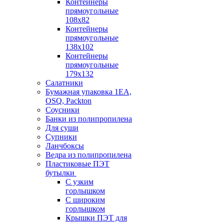
Контейнеры
прямоугольные
108х82
Контейнеры
прямоугольные
138х102
Контейнеры
прямоугольные
179х132
Салатники
Бумажная упаковка 1ЕА,
OSQ, Packton
Соусники
Банки из полипропилена
Для суши
Супники
Ланчбоксы
Ведра из полипропилена
Пластиковые ПЭТ
бутылки
С узким
горлышком
С широким
горлышком
Крышки ПЭТ для