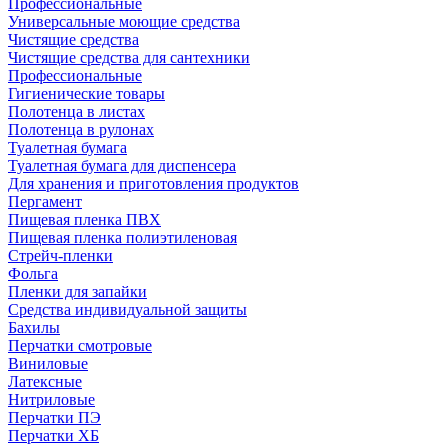
Профессиональные
Универсальные моющие средства
Чистящие средства
Чистящие средства для сантехники
Профессиональные
Гигиенические товары
Полотенца в листах
Полотенца в рулонах
Туалетная бумага
Туалетная бумага для диспенсера
Для хранения и приготовления продуктов
Пергамент
Пищевая пленка ПВХ
Пищевая пленка полиэтиленовая
Стрейч-пленки
Фольга
Пленки для запайки
Средства индивидуальной защиты
Бахилы
Перчатки смотровые
Виниловые
Латексные
Нитриловые
Перчатки ПЭ
Перчатки ХБ