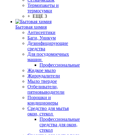
Термопакеты и
термосумки
+ ЕЩЕ 3
Бытовая химия
Антисептики
Баги, Уникум
Дезинфицирующие
средства
Для посудомоечных
машин
Профессиональные
Жидкое мыло
Жироудалители
Мыло твердое
Отбеливатели,
пятновыводители
Порошки и
кондиционеры
Средство для мытья
окон, стекол
Профессиональные
средства для окон,
стекол