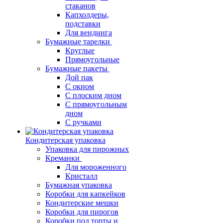
стаканов
Капхолдеры,
подставки
Для вендинга
Бумажные тарелки
Круглые
Прямоугольные
Бумажные пакеты
Дой пак
С окном
С плоским дном
С прямоугольным
дном
С ручками
Кондитерская упаковка
Упаковка для пирожных
Креманки
Для мороженного
Кристалл
Бумажная упаковка
Коробки для капкейков
Кондитерские мешки
Коробки для пирогов
Коробки под торты и