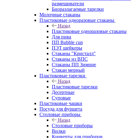
размешиватели
Биоразлагаемые тарелки
Молочные стаканы
Пластиковые одноразовые стаканы
Назад
Пластиковые одноразовые стаканы
Для пива
ПП Bubble cup
ПЭТ шейкеры
Стаканы "Кристалл"
Стаканы из ВПС
Стаканы ПП Зимние
Стакан мерный
Пластиковые тарелки
Назад
Пластиковые тарелки
Десертные
Суповые
Пластиковые чашки
Посуда для фуршета
Столовые приборы
Назад
Столовые приборы
Вилки
Конверты для приборов