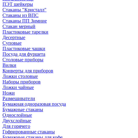
ПЭТ шейкеры
Стаканы "Кристалл"
Стаканы из ВПС
Стаканы ПП Зимние
Стакан мерный
Пластиковые тарелки
Десертные
Суповые
Пластиковые чашки
Посуда для фуршета
Столовые приборы
Вилки
Конверты для приборов
Ложки столовые
Наборы приборов
Ложки чайные
Ножи
Размешиватели
Бумажная одноразовая посуда
Бумажные стаканы
Однослойные
Двухслойные
Для горячего
Гофрированные стаканы
Бумажные стаканы для кофе