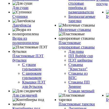
столовые
посуда
Для суши
приборы и
размешиватели
Супники
Биоразлагаемые
Б
тарелки
Ланчбоксы
Молочные стаканы
Ведра из
полипропилена
Пластиковые
одноразовые стаканы
Для пива
Пластиковые ПЭТ
ПП Bubble cup
бутылки
ПЭТ шейкеры
С узким
Стаканы
горлышком
"Кристалл"
С широким
Стаканы из
горлышком
ВПС
Крышки ПЭТ
Стаканы ПП
для бутылок
Зимние
Стакан мерный
Для сэндвичей
Б
Пластиковые тарелки
Контейнеры под
Десертные