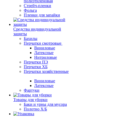
полиэтиленовая
Стрейч-пленки
Фольга
Пленки для запайки
Средства индивидуальной
защиты
Бахилы
Перчатки смотровые
Виниловые
Латексные
Нитриловые
Перчатки ПЭ
Перчатки ХБ
Перчатки хозяйственные
Виниловые
Латексные
Фартуки
Товары для уборки
Баки и урны для мусора
Полотно Х/Б