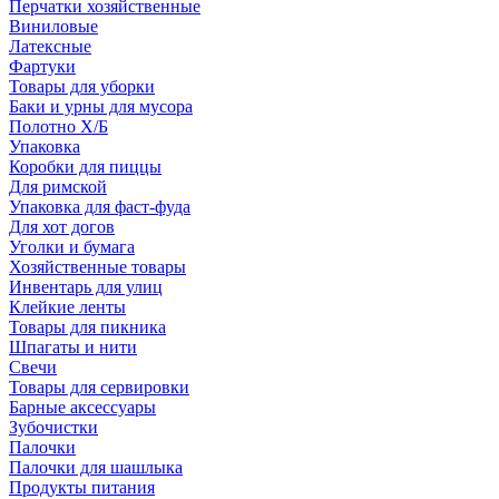
Перчатки хозяйственные
Виниловые
Латексные
Фартуки
Товары для уборки
Баки и урны для мусора
Полотно Х/Б
Упаковка
Коробки для пиццы
Для римской
Упаковка для фаст-фуда
Для хот догов
Уголки и бумага
Хозяйственные товары
Инвентарь для улиц
Клейкие ленты
Товары для пикника
Шпагаты и нити
Свечи
Товары для сервировки
Барные аксессуары
Зубочистки
Палочки
Палочки для шашлыка
Продукты питания