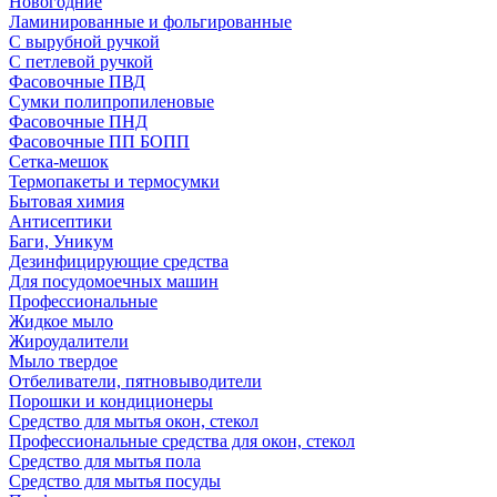
Новогодние
Ламинированные и фольгированные
С вырубной ручкой
С петлевой ручкой
Фасовочные ПВД
Сумки полипропиленовые
Фасовочные ПНД
Фасовочные ПП БОПП
Сетка-мешок
Термопакеты и термосумки
Бытовая химия
Антисептики
Баги, Уникум
Дезинфицирующие средства
Для посудомоечных машин
Профессиональные
Жидкое мыло
Жироудалители
Мыло твердое
Отбеливатели, пятновыводители
Порошки и кондиционеры
Средство для мытья окон, стекол
Профессиональные средства для окон, стекол
Средство для мытья пола
Средство для мытья посуды