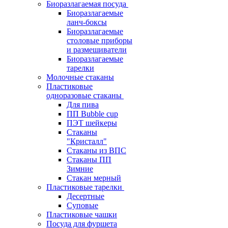
Биоразлагаемая посуда
Биоразлагаемые
ланч-боксы
Биоразлагаемые
столовые приборы
и размешиватели
Биоразлагаемые
тарелки
Молочные стаканы
Пластиковые
одноразовые стаканы
Для пива
ПП Bubble cup
ПЭТ шейкеры
Стаканы
"Кристалл"
Стаканы из ВПС
Стаканы ПП
Зимние
Стакан мерный
Пластиковые тарелки
Десертные
Суповые
Пластиковые чашки
Посуда для фуршета