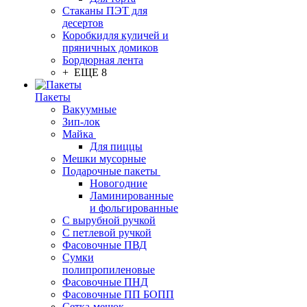
Стаканы ПЭТ для
десертов
Коробкидля куличей и
пряничных домиков
Бордюрная лента
+ ЕЩЕ 8
Пакеты
Вакуумные
Зип-лок
Майка
Для пиццы
Мешки мусорные
Подарочные пакеты
Новогодние
Ламинированные
и фольгированные
С вырубной ручкой
С петлевой ручкой
Фасовочные ПВД
Сумки
полипропиленовые
Фасовочные ПНД
Фасовочные ПП БОПП
Сетка-мешок