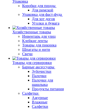
Упаковка
Коробки для пиццы
Для римской
Упаковка для фаст-фуда
Для хот догов
Уголки и бумага
Хозяйственные товары
Инвентарь для улиц
Клейкие ленты
Товары для пикника
Шпагаты и нити
Свечи
Товары для сервировки
Барные аксессуары
Зубочистки
Палочки
Палочки для
шашлыка
Продукты питания
Салфетки
Ажурные
Влажные
Салфетки