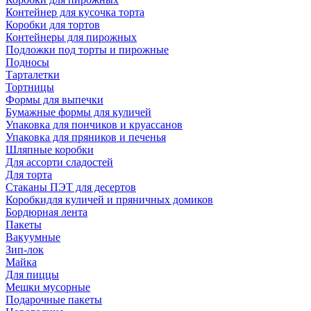
Контейнер для кусочка торта
Коробки для тортов
Контейнеры для пирожных
Подложки под торты и пирожные
Подносы
Тарталетки
Тортницы
Формы для выпечки
Бумажные формы для куличей
Упаковка для пончиков и круассанов
Упаковка для пряников и печенья
Шляпные коробки
Для ассорти сладостей
Для торта
Стаканы ПЭТ для десертов
Коробкидля куличей и пряничных домиков
Бордюрная лента
Пакеты
Вакуумные
Зип-лок
Майка
Для пиццы
Мешки мусорные
Подарочные пакеты