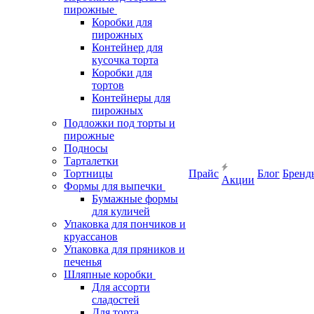
пирожные
Коробки для
пирожных
Контейнер для
кусочка торта
Коробки для
тортов
Контейнеры для
пирожных
Подложки под торты и
пирожные
Подносы
Тарталетки
Тортницы
Прайс
Блог
Бренд
Акции
Формы для выпечки
Бумажные формы
для куличей
Упаковка для пончиков и
круассанов
Упаковка для пряников и
печенья
Шляпные коробки
Для ассорти
сладостей
Для торта