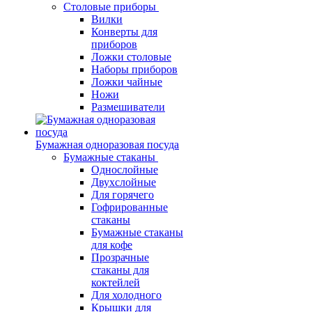
Столовые приборы
Вилки
Конверты для
приборов
Ложки столовые
Наборы приборов
Ложки чайные
Ножи
Размешиватели
Бумажная одноразовая посуда
Бумажные стаканы
Однослойные
Двухслойные
Для горячего
Гофрированные
стаканы
Бумажные стаканы
для кофе
Прозрачные
стаканы для
коктейлей
Для холодного
Крышки для