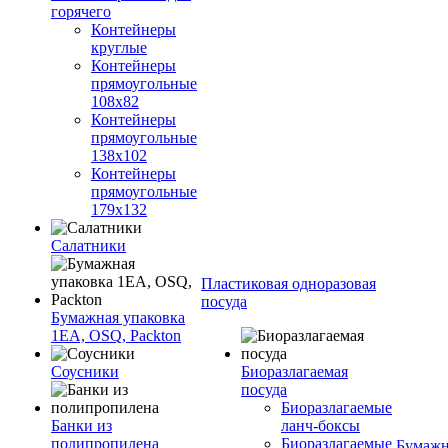
горячего
Контейнеры
круглые
Контейнеры
прямоугольные
108х82
Контейнеры
прямоугольные
138х102
Контейнеры
прямоугольные
179х132
Салатники
Пластиковая одноразовая
посуда
Бумажная упаковка
1ЕА, OSQ, Packton
Соусники
Биоразлагаемая
посуда
Биоразлагаемые
Банки из
ланч-боксы
полипропилена
Биоразлагаемые
Бумажн