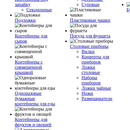
запайку
Суповые
Секционные
Б
Подложки
Пластиковые чашки
Контейнеры для
Посуда для фуршета
сыров
Столовые приборы
Вилки
Конверты для
Контейнеры с
приборов
совмещенной
Ложки
крышкой
столовые
Наборы
приборов
Ложки чайные
Одноразовые
Ножи
бумажные
Размешиватели
контейнеры для еды
Контейнеры для
фруктов и овощей