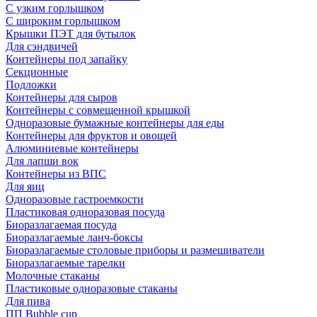
С узким горлышком
С широким горлышком
Крышки ПЭТ для бутылок
Для сэндвичей
Контейнеры под запайку
Секционные
Подложки
Контейнеры для сыров
Контейнеры с совмещенной крышкой
Одноразовые бумажные контейнеры для еды
Контейнеры для фруктов и овощей
Алюминиевые контейнеры
Для лапши вок
Контейнеры из ВПС
Для яиц
Одноразовые гастроемкости
Пластиковая одноразовая посуда
Биоразлагаемая посуда
Биоразлагаемые ланч-боксы
Биоразлагаемые столовые приборы и размешиватели
Биоразлагаемые тарелки
Молочные стаканы
Пластиковые одноразовые стаканы
Для пива
ПП Bubble cup