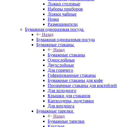
Ложки столовые
Наборы приборов
Ложки чайные
Ножи
Размешиватели
Бумажная одноразовая посуда
Назад
Бумажная одноразовая посуда
Бумажные стаканы
Назад
Бумажные стаканы
Однослойные
Двухслойные
Для горячего
Гофрированные стаканы
Бумажные стаканы для кофе
Прозрачные стаканы для коктейлей
Для холодного
Крышки для стаканов
Капхолдеры, подставки
Для вендинга
Бумажные тарелки
Назад
Бумажные тарелки
Круглые