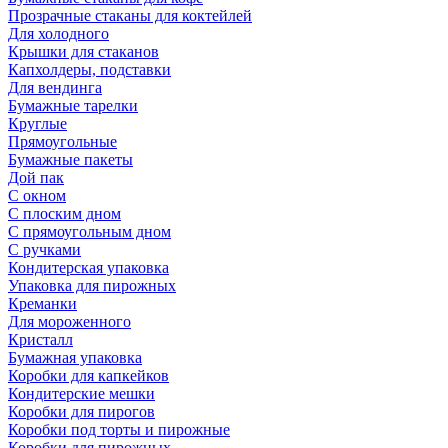
Прозрачные стаканы для коктейлей
Для холодного
Крышки для стаканов
Капхолдеры, подставки
Для вендинга
Бумажные тарелки
Круглые
Прямоугольные
Бумажные пакеты
Дой пак
С окном
С плоским дном
С прямоугольным дном
С ручками
Кондитерская упаковка
Упаковка для пирожных
Креманки
Для мороженного
Кристалл
Бумажная упаковка
Коробки для капкейков
Кондитерские мешки
Коробки для пирогов
Коробки под торты и пирожные
Коробки для пирожных