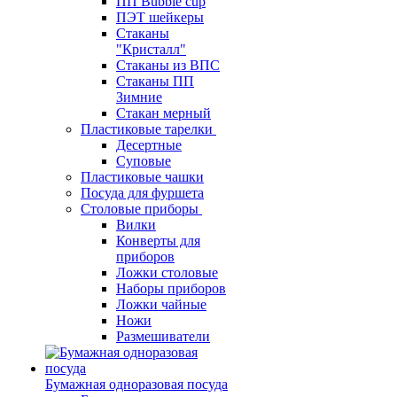
ПП Bubble cup
ПЭТ шейкеры
Стаканы
"Кристалл"
Стаканы из ВПС
Стаканы ПП
Зимние
Стакан мерный
Пластиковые тарелки
Десертные
Суповые
Пластиковые чашки
Посуда для фуршета
Столовые приборы
Вилки
Конверты для
приборов
Ложки столовые
Наборы приборов
Ложки чайные
Ножи
Размешиватели
Бумажная одноразовая посуда