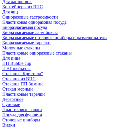
Для лапши вок
Контейнеры из ВПС
Для яиц
Одноразовые гастроемкости
Пластиковая одноразовая посуда
Биоразлагаемая посуда
Биоразлагаемые ланч-боксы
Биоразлагаемые столовые приборы и размешиватели
Биоразлагаемые тарелки
Молочные стаканы
Пластиковые одноразовые стаканы
Для пива
ПП Bubble cup
ПЭТ шейкеры
Стаканы "Кристалл"
Стаканы из ВПС
Стаканы ПП Зимние
Стакан мерный
Пластиковые тарелки
Десертные
Суповые
Пластиковые чашки
Посуда для фуршета
Столовые приборы
Вилки