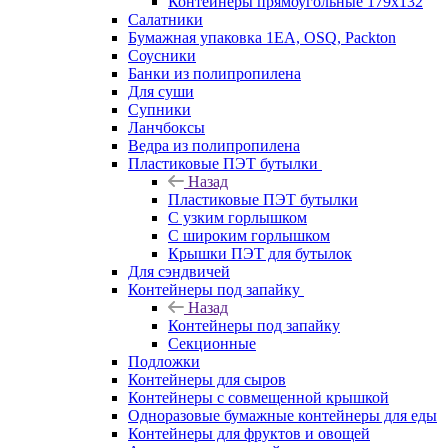
Контейнеры прямоугольные 179х132
Салатники
Бумажная упаковка 1ЕА, OSQ, Packton
Соусники
Банки из полипропилена
Для суши
Супники
Ланчбоксы
Ведра из полипропилена
Пластиковые ПЭТ бутылки
Назад
Пластиковые ПЭТ бутылки
С узким горлышком
С широким горлышком
Крышки ПЭТ для бутылок
Для сэндвичей
Контейнеры под запайку
Назад
Контейнеры под запайку
Секционные
Подложки
Контейнеры для сыров
Контейнеры с совмещенной крышкой
Одноразовые бумажные контейнеры для еды
Контейнеры для фруктов и овощей