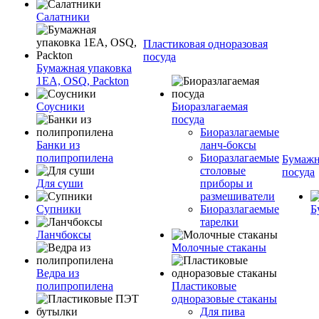
Салатники
Пластиковая одноразовая
посуда
Бумажная упаковка
1ЕА, OSQ, Packton
Соусники
Биоразлагаемая
посуда
Биоразлагаемые
Банки из
ланч-боксы
полипропилена
Биоразлагаемые
Бумажн
столовые
посуда
Для суши
приборы и
размешиватели
Супники
Биоразлагаемые
Б
тарелки
Ланчбоксы
Молочные стаканы
Ведра из
полипропилена
Пластиковые
одноразовые стаканы
Для пива