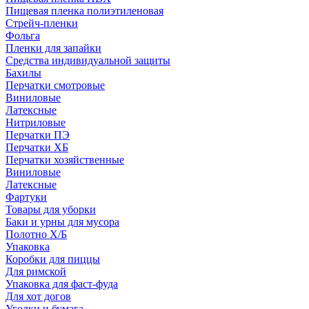
Пищевая пленка полиэтиленовая
Стрейч-пленки
Фольга
Пленки для запайки
Средства индивидуальной защиты
Бахилы
Перчатки смотровые
Виниловые
Латексные
Нитриловые
Перчатки ПЭ
Перчатки ХБ
Перчатки хозяйственные
Виниловые
Латексные
Фартуки
Товары для уборки
Баки и урны для мусора
Полотно Х/Б
Упаковка
Коробки для пиццы
Для римской
Упаковка для фаст-фуда
Для хот догов
Уголки и бумага