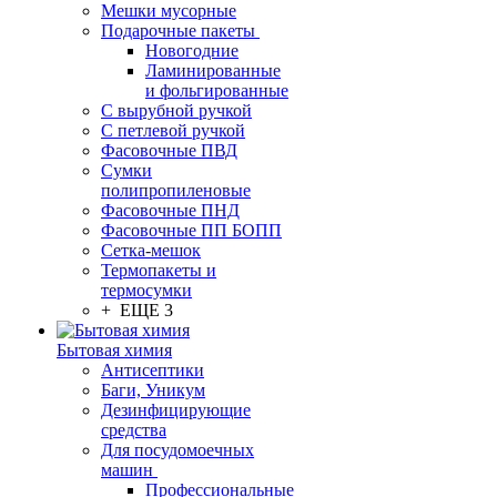
Мешки мусорные
Подарочные пакеты
Новогодние
Ламинированные
и фольгированные
С вырубной ручкой
С петлевой ручкой
Фасовочные ПВД
Сумки
полипропиленовые
Фасовочные ПНД
Фасовочные ПП БОПП
Сетка-мешок
Термопакеты и
термосумки
+ ЕЩЕ 3
Бытовая химия
Антисептики
Баги, Уникум
Дезинфицирующие
средства
Для посудомоечных
машин
Профессиональные