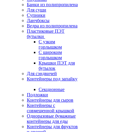
Банки из полипропилена
Для суши
Супники
Ланчбоксы
Ведра из полипропилена
Пластиковые ПЭТ
бутылки
С узким
горлышком
С широким
горлышком
Крышки ПЭТ для
бутылок
Для сэндвичей
Контейнеры под запайку
Секционные
Подложки
Контейнеры для сыров
Контейнеры с
совмещенной крышкой
Одноразовые бумажные
контейнеры для еды
Контейнеры для фруктов
и овощей