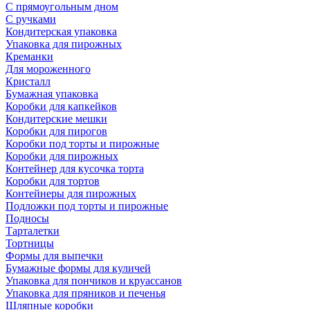
С прямоугольным дном
С ручками
Кондитерская упаковка
Упаковка для пирожных
Креманки
Для мороженного
Кристалл
Бумажная упаковка
Коробки для капкейков
Кондитерские мешки
Коробки для пирогов
Коробки под торты и пирожные
Коробки для пирожных
Контейнер для кусочка торта
Коробки для тортов
Контейнеры для пирожных
Подложки под торты и пирожные
Подносы
Тарталетки
Тортницы
Формы для выпечки
Бумажные формы для куличей
Упаковка для пончиков и круассанов
Упаковка для пряников и печенья
Шляпные коробки