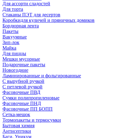
Для ассорти сладостей
Для торта
Стаканы ПЭТ для десертов
Коробкидля куличей и пряничных домиков
Бордюрная лента
Пакеты
Вакуумные
Зип-лок
Майка
Для пиццы
Мешки мусорные
Подарочные пакеты
Новогодние
Ламинированные и фольгированные
С вырубной ручкой
С петлевой ручкой
Фасовочные ПВД
Сумки полипропиленовые
Фасовочные ПНД
Фасовочные ПП БОПП
Сетка-мешок
Термопакеты и термосумки
Бытовая химия
Антисептики
Баги, Уникум