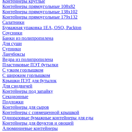
Контейнеры круглые
Контейнеры прямоугольные 108х82
Контейнеры прямоугольные 138х102
Контейнеры прямоугольные 179х132
Салатники
Бумажная упаковка 1ЕА, OSQ, Packton
Соусники
Банки из полипропилена
Для суши
Супники
Ланчбоксы
Ведра из полипропилена
Пластиковые ПЭТ бутылки
С узким горлышком
С широким горлышком
Крышки ПЭТ для бутылок
Для сэндвичей
Контейнеры под запайку
Секционные
Подложки
Контейнеры для сыров
Контейнеры с совмещенной крышкой
Одноразовые бумажные контейнеры для еды
Контейнеры для фруктов и овощей
Алюминиевые контейнеры