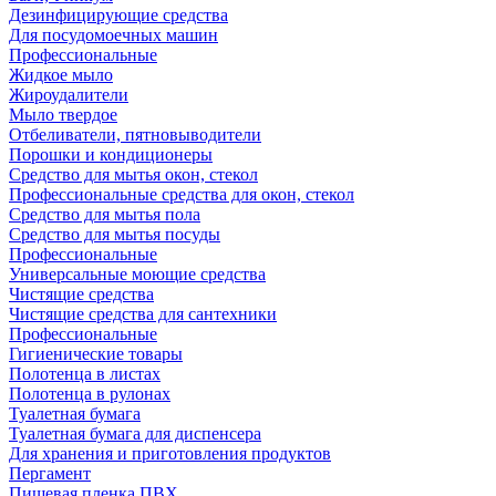
Дезинфицирующие средства
Для посудомоечных машин
Профессиональные
Жидкое мыло
Жироудалители
Мыло твердое
Отбеливатели, пятновыводители
Порошки и кондиционеры
Средство для мытья окон, стекол
Профессиональные средства для окон, стекол
Средство для мытья пола
Средство для мытья посуды
Профессиональные
Универсальные моющие средства
Чистящие средства
Чистящие средства для сантехники
Профессиональные
Гигиенические товары
Полотенца в листах
Полотенца в рулонах
Туалетная бумага
Туалетная бумага для диспенсера
Для хранения и приготовления продуктов
Пергамент
Пищевая пленка ПВХ