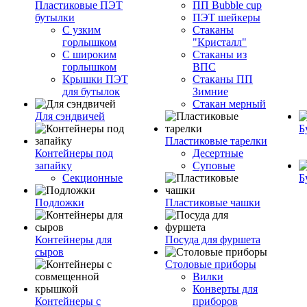
Пластиковые ПЭТ
ПП Bubble cup
бутылки
ПЭТ шейкеры
С узким
Стаканы
горлышком
"Кристалл"
С широким
Стаканы из
горлышком
ВПС
Крышки ПЭТ
Стаканы ПП
для бутылок
Зимние
Стакан мерный
Для сэндвичей
Б
Пластиковые тарелки
Контейнеры под
Десертные
запайку
Суповые
Секционные
Б
Подложки
Пластиковые чашки
Контейнеры для
Посуда для фуршета
сыров
Столовые приборы
Вилки
Конверты для
Контейнеры с
приборов