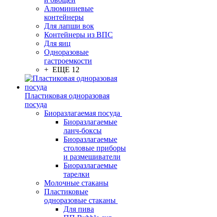
Алюминиевые
контейнеры
Для лапши вок
Контейнеры из ВПС
Для яиц
Одноразовые
гастроемкости
+ ЕЩЕ 12
Пластиковая одноразовая
посуда
Биоразлагаемая посуда
Биоразлагаемые
ланч-боксы
Биоразлагаемые
столовые приборы
и размешиватели
Биоразлагаемые
тарелки
Молочные стаканы
Пластиковые
одноразовые стаканы
Для пива