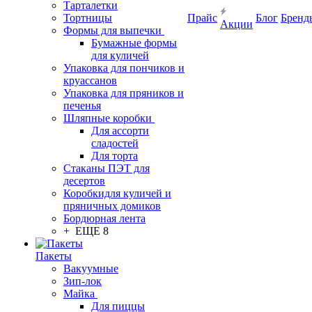
Тарталетки
Тортницы
Прайс
Блог
Бренд
Акции
Формы для выпечки
Бумажные формы
для куличей
Упаковка для пончиков и
круассанов
Упаковка для пряников и
печенья
Шляпные коробки
Для ассорти
сладостей
Для торта
Стаканы ПЭТ для
десертов
Коробкидля куличей и
пряничных домиков
Бордюрная лента
+ ЕЩЕ 8
Пакеты
Вакуумные
Зип-лок
Майка
Для пиццы