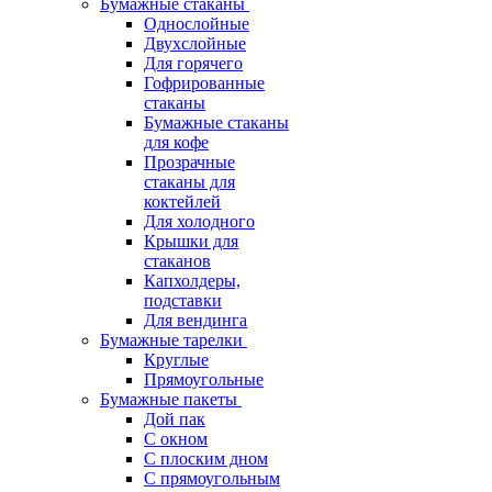
Бумажные стаканы
Однослойные
Двухслойные
Для горячего
Гофрированные
стаканы
Бумажные стаканы
для кофе
Прозрачные
стаканы для
коктейлей
Для холодного
Крышки для
стаканов
Капхолдеры,
подставки
Для вендинга
Бумажные тарелки
Круглые
Прямоугольные
Бумажные пакеты
Дой пак
С окном
С плоским дном
С прямоугольным