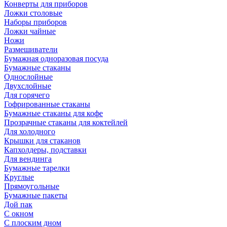
Конверты для приборов
Ложки столовые
Наборы приборов
Ложки чайные
Ножи
Размешиватели
Бумажная одноразовая посуда
Бумажные стаканы
Однослойные
Двухслойные
Для горячего
Гофрированные стаканы
Бумажные стаканы для кофе
Прозрачные стаканы для коктейлей
Для холодного
Крышки для стаканов
Капхолдеры, подставки
Для вендинга
Бумажные тарелки
Круглые
Прямоугольные
Бумажные пакеты
Дой пак
С окном
С плоским дном