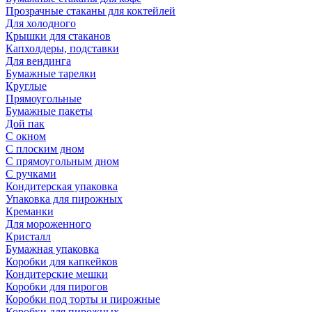
Прозрачные стаканы для коктейлей
Для холодного
Крышки для стаканов
Капхолдеры, подставки
Для вендинга
Бумажные тарелки
Круглые
Прямоугольные
Бумажные пакеты
Дой пак
С окном
С плоским дном
С прямоугольным дном
С ручками
Кондитерская упаковка
Упаковка для пирожных
Креманки
Для мороженного
Кристалл
Бумажная упаковка
Коробки для капкейков
Кондитерские мешки
Коробки для пирогов
Коробки под торты и пирожные
Коробки для пирожных