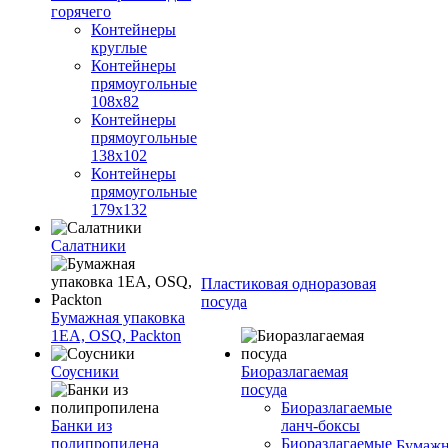
горячего
Контейнеры
круглые
Контейнеры
прямоугольные
108х82
Контейнеры
прямоугольные
138х102
Контейнеры
прямоугольные
179х132
Салатники
Пластиковая одноразовая
посуда
Бумажная упаковка
1ЕА, OSQ, Packton
Соусники
Биоразлагаемая
посуда
Биоразлагаемые
Банки из
ланч-боксы
полипропилена
Биоразлагаемые
Бумажн