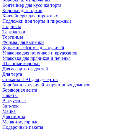
Контейнер для кусочка торта
Коробки для тортов
Контейнеры для пирожных
Подложки под торты и пирожные
Подносы
Тарталетки
Тортницы
Формы для выпечки
Бумажные формы для куличей
Упаковка для пончиков и круассанов
Упаковка для пряников и печенья
Шляпные коробки
Для ассорти сладостей
Для торта
Стаканы ПЭТ для десертов
Коробкидля куличей и пряничных домиков
Бордюрная лента
Пакеты
Вакуумные
Зип-лок
Майка
Для пиццы
Мешки мусорные
Подарочные пакеты