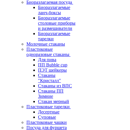
Биоразлагаемая посуда
Биоразлагаемые
ланч-боксы
Биоразлагаемые
столовые приборы
и размешиватели
Биоразлагаемые
тарелки
Молочные стаканы
Пластиковые
одноразовые стаканы
Для пива
ПП Bubble cup
ПЭТ шейкеры
Стаканы
"Кристалл"
Стаканы из ВПС
Стаканы ПП
Зимние
Стакан мерный
Пластиковые тарелки
Десертные
Суповые
Пластиковые чашки
Посуда для фуршета