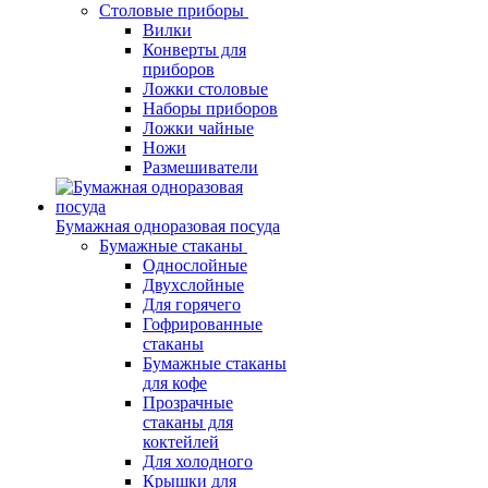
Столовые приборы
Вилки
Конверты для
приборов
Ложки столовые
Наборы приборов
Ложки чайные
Ножи
Размешиватели
Бумажная одноразовая посуда
Бумажные стаканы
Однослойные
Двухслойные
Для горячего
Гофрированные
стаканы
Бумажные стаканы
для кофе
Прозрачные
стаканы для
коктейлей
Для холодного
Крышки для