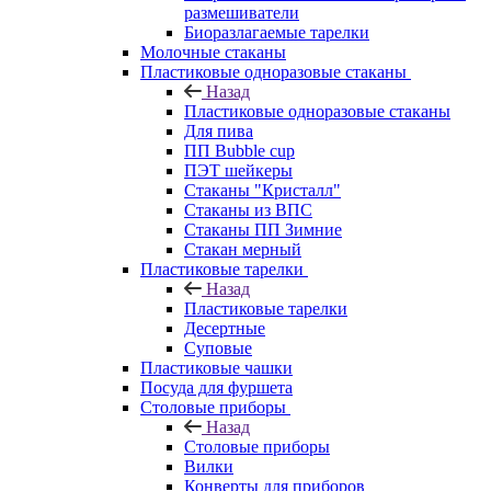
размешиватели
Биоразлагаемые тарелки
Молочные стаканы
Пластиковые одноразовые стаканы
Назад
Пластиковые одноразовые стаканы
Для пива
ПП Bubble cup
ПЭТ шейкеры
Стаканы "Кристалл"
Стаканы из ВПС
Стаканы ПП Зимние
Стакан мерный
Пластиковые тарелки
Назад
Пластиковые тарелки
Десертные
Суповые
Пластиковые чашки
Посуда для фуршета
Столовые приборы
Назад
Столовые приборы
Вилки
Конверты для приборов