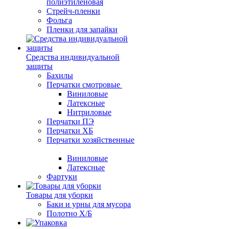
полиэтиленовая
Стрейч-пленки
Фольга
Пленки для запайки
Средства индивидуальной
защиты
Бахилы
Перчатки смотровые
Виниловые
Латексные
Нитриловые
Перчатки ПЭ
Перчатки ХБ
Перчатки хозяйственные
Виниловые
Латексные
Фартуки
Товары для уборки
Баки и урны для мусора
Полотно Х/Б