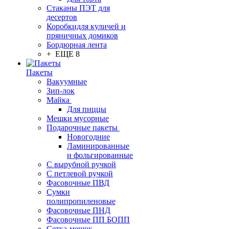
Стаканы ПЭТ для
десертов
Коробкидля куличей и
пряничных домиков
Бордюрная лента
+ ЕЩЕ 8
Пакеты
Вакуумные
Зип-лок
Майка
Для пиццы
Мешки мусорные
Подарочные пакеты
Новогодние
Ламинированные
и фольгированные
С вырубной ручкой
С петлевой ручкой
Фасовочные ПВД
Сумки
полипропиленовые
Фасовочные ПНД
Фасовочные ПП БОПП
Сетка-мешок