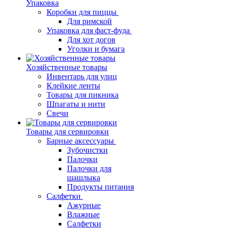
Упаковка
Коробки для пиццы
Для римской
Упаковка для фаст-фуда
Для хот догов
Уголки и бумага
Хозяйственные товары
Инвентарь для улиц
Клейкие ленты
Товары для пикника
Шпагаты и нити
Свечи
Товары для сервировки
Барные аксессуары
Зубочистки
Палочки
Палочки для
шашлыка
Продукты питания
Салфетки
Ажурные
Влажные
Салфетки