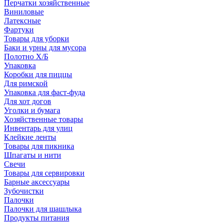
Перчатки хозяйственные
Виниловые
Латексные
Фартуки
Товары для уборки
Баки и урны для мусора
Полотно Х/Б
Упаковка
Коробки для пиццы
Для римской
Упаковка для фаст-фуда
Для хот догов
Уголки и бумага
Хозяйственные товары
Инвентарь для улиц
Клейкие ленты
Товары для пикника
Шпагаты и нити
Свечи
Товары для сервировки
Барные аксессуары
Зубочистки
Палочки
Палочки для шашлыка
Продукты питания