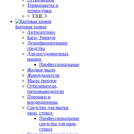
Термопакеты и
термосумки
+ ЕЩЕ 3
Бытовая химия
Антисептики
Баги, Уникум
Дезинфицирующие
средства
Для посудомоечных
машин
Профессиональные
Жидкое мыло
Жироудалители
Мыло твердое
Отбеливатели,
пятновыводители
Порошки и
кондиционеры
Средство для мытья
окон, стекол
Профессиональные
средства для окон,
стекол