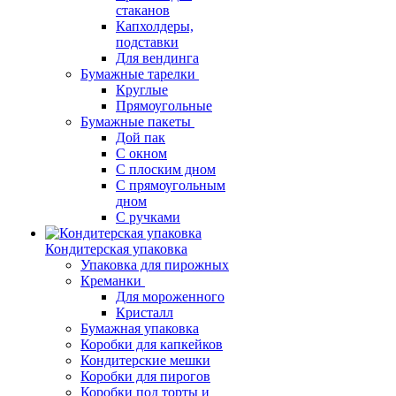
стаканов
Капхолдеры,
подставки
Для вендинга
Бумажные тарелки
Круглые
Прямоугольные
Бумажные пакеты
Дой пак
С окном
С плоским дном
С прямоугольным
дном
С ручками
Кондитерская упаковка
Упаковка для пирожных
Креманки
Для мороженного
Кристалл
Бумажная упаковка
Коробки для капкейков
Кондитерские мешки
Коробки для пирогов
Коробки под торты и