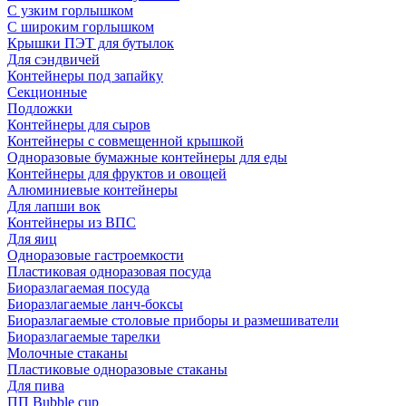
С узким горлышком
С широким горлышком
Крышки ПЭТ для бутылок
Для сэндвичей
Контейнеры под запайку
Секционные
Подложки
Контейнеры для сыров
Контейнеры с совмещенной крышкой
Одноразовые бумажные контейнеры для еды
Контейнеры для фруктов и овощей
Алюминиевые контейнеры
Для лапши вок
Контейнеры из ВПС
Для яиц
Одноразовые гастроемкости
Пластиковая одноразовая посуда
Биоразлагаемая посуда
Биоразлагаемые ланч-боксы
Биоразлагаемые столовые приборы и размешиватели
Биоразлагаемые тарелки
Молочные стаканы
Пластиковые одноразовые стаканы
Для пива
ПП Bubble cup