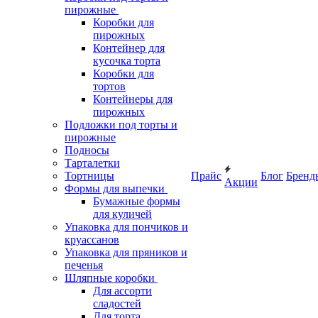
пирожные
Коробки для
пирожных
Контейнер для
кусочка торта
Коробки для
тортов
Контейнеры для
пирожных
Подложки под торты и
пирожные
Подносы
Тарталетки
Тортницы
Прайс
Блог
Бренд
Акции
Формы для выпечки
Бумажные формы
для куличей
Упаковка для пончиков и
круассанов
Упаковка для пряников и
печенья
Шляпные коробки
Для ассорти
сладостей
Для торта