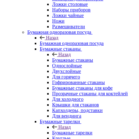
Ложки столовые
Наборы приборов
Ложки чайные
Ножи
Размешиватели
Бумажная одноразовая посуда
Назад
Бумажная одноразовая посуда
Бумажные стаканы
Назад
Бумажные стаканы
Однослойные
Двухслойные
Для горячего
Гофрированные стаканы
Бумажные стаканы для кофе
Прозрачные стаканы для коктейлей
Для холодного
Крышки для стаканов
Капхолдеры, подставки
Для вендинга
Бумажные тарелки
Назад
Бумажные тарелки
Круглые