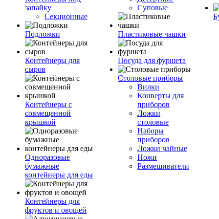
запайку
Суповые
Секционные
Б
Подложки
Пластиковые чашки
Контейнеры для
Посуда для фуршета
сыров
Столовые приборы
Вилки
Конверты для
Контейнеры с
приборов
совмещенной
Ложки
крышкой
столовые
Наборы
приборов
Ложки чайные
Одноразовые
Ножи
бумажные
Размешиватели
контейнеры для еды
Контейнеры для
фруктов и овощей