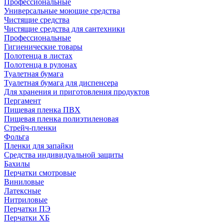
Профессиональные
Универсальные моющие средства
Чистящие средства
Чистящие средства для сантехники
Профессиональные
Гигиенические товары
Полотенца в листах
Полотенца в рулонах
Туалетная бумага
Туалетная бумага для диспенсера
Для хранения и приготовления продуктов
Пергамент
Пищевая пленка ПВХ
Пищевая пленка полиэтиленовая
Стрейч-пленки
Фольга
Пленки для запайки
Средства индивидуальной защиты
Бахилы
Перчатки смотровые
Виниловые
Латексные
Нитриловые
Перчатки ПЭ
Перчатки ХБ