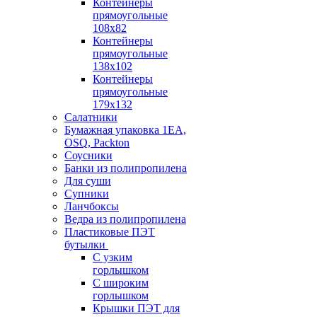
Контейнеры
прямоугольные
108х82
Контейнеры
прямоугольные
138х102
Контейнеры
прямоугольные
179х132
Салатники
Бумажная упаковка 1ЕА,
OSQ, Packton
Соусники
Банки из полипропилена
Для суши
Супники
Ланчбоксы
Ведра из полипропилена
Пластиковые ПЭТ
бутылки
С узким
горлышком
С широким
горлышком
Крышки ПЭТ для