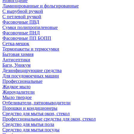
Новогодние
Ламинированные и фольгированные
С вырубной ручкой
С петлевой ручкой
Фасовочные ПВД
Сумки полипропиленовые
Фасовочные ПНД
Фасовочные ПП БОПП
Сетка-мешок
Термопакеты и термосумки
Бытовая химия
Антисептики
Баги, Уникум
Дезинфицирующие средства
Для посудомоечных машин
Профессиональные
Жидкое мыло
Жироудалители
Мыло твердое
Отбеливатели, пятновыводители
Порошки и кондиционеры
Средство для мытья окон, стекол
Профессиональные средства для окон, стекол
Средство для мытья пола
Средство для мытья посуды