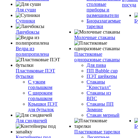
столовые
посуда
Для суши
приборы и
размешиватели
Супники
Биоразлагаемые
Б
тарелки
Ланчбоксы
Молочные стаканы
Ведра из
полипропилена
Пластиковые
одноразовые стаканы
Для пива
Пластиковые ПЭТ
ПП Bubble cup
бутылки
ПЭТ шейкеры
С узким
Стаканы
горлышком
"Кристалл"
С широким
Стаканы из
горлышком
ВПС
Крышки ПЭТ
Стаканы ПП
для бутылок
Зимние
Стакан мерный
Для сэндвичей
Б
Пластиковые тарелки
Контейнеры под
Десертные