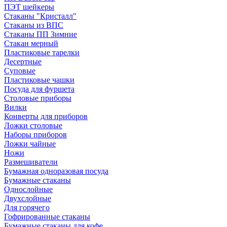
ПЭТ шейкеры
Стаканы "Кристалл"
Стаканы из ВПС
Стаканы ПП Зимние
Стакан мерный
Пластиковые тарелки
Десертные
Суповые
Пластиковые чашки
Посуда для фуршета
Столовые приборы
Вилки
Конверты для приборов
Ложки столовые
Наборы приборов
Ложки чайные
Ножи
Размешиватели
Бумажная одноразовая посуда
Бумажные стаканы
Однослойные
Двухслойные
Для горячего
Гофрированные стаканы
Бумажные стаканы для кофе