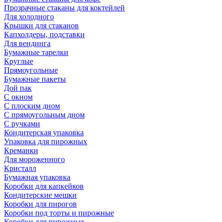
Прозрачные стаканы для коктейлей
Для холодного
Крышки для стаканов
Капхолдеры, подставки
Для вендинга
Бумажные тарелки
Круглые
Прямоугольные
Бумажные пакеты
Дой пак
С окном
С плоским дном
С прямоугольным дном
С ручками
Кондитерская упаковка
Упаковка для пирожных
Креманки
Для мороженного
Кристалл
Бумажная упаковка
Коробки для капкейков
Кондитерские мешки
Коробки для пирогов
Коробки под торты и пирожные
Коробки для пирожных