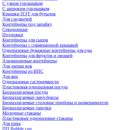
С узким горлышком
С широким горлышком
Крышки ПЭТ для бутылок
Для сэндвичей
Контейнеры под запайку
Секционные
Подложки
Контейнеры для сыров
Контейнеры с совмещенной крышкой
Одноразовые бумажные контейнеры для еды
Контейнеры для фруктов и овощей
Алюминиевые контейнеры
Для лапши вок
Контейнеры из ВПС
Для яиц
Одноразовые гастроемкости
Пластиковая одноразовая посуда
Биоразлагаемая посуда
Биоразлагаемые ланч-боксы
Биоразлагаемые столовые приборы и размешиватели
Биоразлагаемые тарелки
Молочные стаканы
Пластиковые одноразовые стаканы
Для пива
ПП Bubble cup