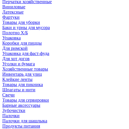
Перчатки хозяйственные
Виниловые
Латексные
Фартуки
Товары для уборки
Баки и урны для мусора
Полотно Х/Б
Упаковка
Коробки для пиццы
Для римской
Упаковка для фаст-фуда
Для хот догов
Уголки и бумага
Хозяйственные товары
Инвентарь для улиц
Клейкие ленты
Товары для пикника
Шпагаты и нити
Свечи
Товары для сервировки
Барные аксессуары
Зубочистки
Палочки
Палочки для шашлыка
Продукты питания