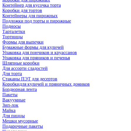
Контейнер для кусочка торта
Коробки для тортов
Контейнеры для пирожных
Подложки под торты и пирожные
Подносы
Тарталетки
Тортницы
Формы для выпечки
Бумажные формы для куличей
Упаковка для пончиков и круассанов
Упаковка для пряников и печенья
Шляпные коробки
Для ассорти сладостей
Для торта
Стаканы ПЭТ для десертов
Коробкидля куличей и пряничных домиков
Бордюрная лента
Пакеты
Вакуумные
Зип-лок
Майка
Для пиццы
Мешки мусорные
Подарочные пакеты