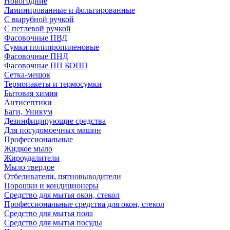
Новогодние
Ламинированные и фольгированные
С вырубной ручкой
С петлевой ручкой
Фасовочные ПВД
Сумки полипропиленовые
Фасовочные ПНД
Фасовочные ПП БОПП
Сетка-мешок
Термопакеты и термосумки
Бытовая химия
Антисептики
Баги, Уникум
Дезинфицирующие средства
Для посудомоечных машин
Профессиональные
Жидкое мыло
Жироудалители
Мыло твердое
Отбеливатели, пятновыводители
Порошки и кондиционеры
Средство для мытья окон, стекол
Профессиональные средства для окон, стекол
Средство для мытья пола
Средство для мытья посуды