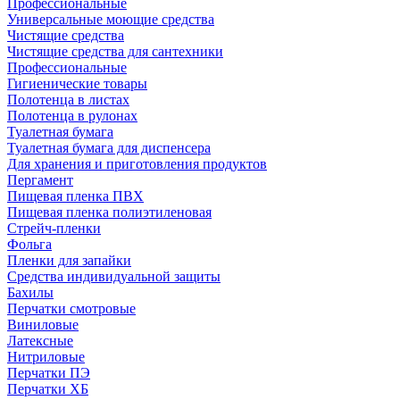
Профессиональные
Универсальные моющие средства
Чистящие средства
Чистящие средства для сантехники
Профессиональные
Гигиенические товары
Полотенца в листах
Полотенца в рулонах
Туалетная бумага
Туалетная бумага для диспенсера
Для хранения и приготовления продуктов
Пергамент
Пищевая пленка ПВХ
Пищевая пленка полиэтиленовая
Стрейч-пленки
Фольга
Пленки для запайки
Средства индивидуальной защиты
Бахилы
Перчатки смотровые
Виниловые
Латексные
Нитриловые
Перчатки ПЭ
Перчатки ХБ