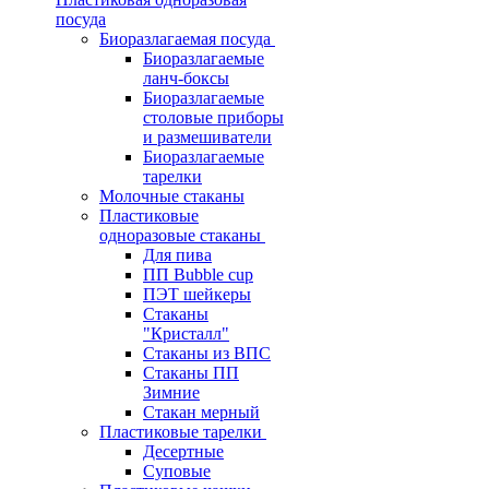
посуда
Биоразлагаемая посуда
Биоразлагаемые
ланч-боксы
Биоразлагаемые
столовые приборы
и размешиватели
Биоразлагаемые
тарелки
Молочные стаканы
Пластиковые
одноразовые стаканы
Для пива
ПП Bubble cup
ПЭТ шейкеры
Стаканы
"Кристалл"
Стаканы из ВПС
Стаканы ПП
Зимние
Стакан мерный
Пластиковые тарелки
Десертные
Суповые