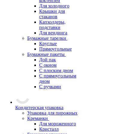
коктейлей
Для холодного
Крышки для
стаканов
Капхолдеры,
подставки
Для вендинга
Бумажные тарелки
Круглые
Прямоугольные
Бумажные пакеты
Дой пак
С окном
С плоским дном
С прямоугольным
дном
С ручками
Кондитерская упаковка
Упаковка для пирожных
Креманки
Для мороженного
Кристалл