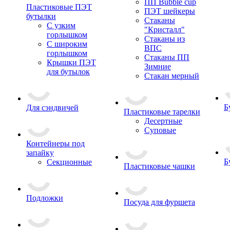
ПП Bubble cup
Пластиковые ПЭТ
ПЭТ шейкеры
бутылки
Стаканы
С узким
"Кристалл"
горлышком
Стаканы из
С широким
ВПС
горлышком
Стаканы ПП
Крышки ПЭТ
Зимние
для бутылок
Стакан мерный
Б
Для сэндвичей
Пластиковые тарелки
Десертные
Суповые
Контейнеры под
запайку
Б
Секционные
Пластиковые чашки
Подложки
Посуда для фуршета