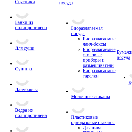
Соусники
посуда
Банки из
полипропилена
Биоразлагаемая
посуда
Биоразлагаемые
ланч-боксы
Для суши
Биоразлагаемые
Бумажн
столовые
посуда
приборы и
размешиватели
Супники
Биоразлагаемые
тарелки
Б
Ланчбоксы
Молочные стаканы
Ведра из
полипропилена
Пластиковые
одноразовые стаканы
Для пива