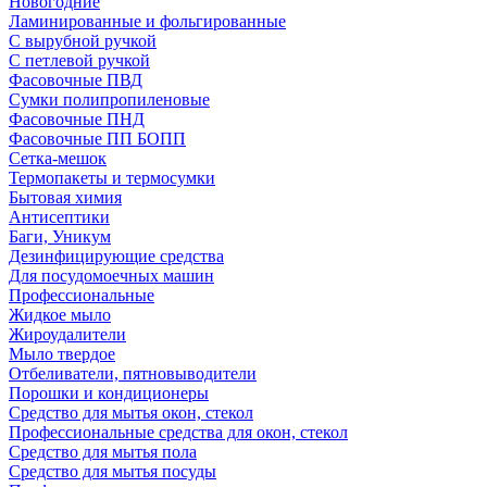
Новогодние
Ламинированные и фольгированные
С вырубной ручкой
С петлевой ручкой
Фасовочные ПВД
Сумки полипропиленовые
Фасовочные ПНД
Фасовочные ПП БОПП
Сетка-мешок
Термопакеты и термосумки
Бытовая химия
Антисептики
Баги, Уникум
Дезинфицирующие средства
Для посудомоечных машин
Профессиональные
Жидкое мыло
Жироудалители
Мыло твердое
Отбеливатели, пятновыводители
Порошки и кондиционеры
Средство для мытья окон, стекол
Профессиональные средства для окон, стекол
Средство для мытья пола
Средство для мытья посуды