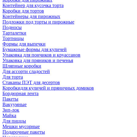
Контейнер для кусочка торта
Коробки для тортов
Контейнеры для пирожных
Подложки под торты и пирожные
Подносы
Тарталетки
Тортницы
Формы для выпечки
Бумажные формы для куличей
Упаковка для пончиков и круассанов
Упаковка для пряников и печенья
Шляпные коробки
Для ассорти сладостей
Для торта
Стаканы ПЭТ для десертов
Коробкидля куличей и пряничных домиков
Бордюрная лента
Пакеты
Вакуумные
Зип-лок
Майка
Для пиццы
Мешки мусорные
Подарочные пакеты