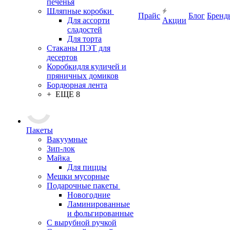
печенья
Шляпные коробки
Прайс
Блог
Бренд
Для ассорти
Акции
сладостей
Для торта
Стаканы ПЭТ для
десертов
Коробкидля куличей и
пряничных домиков
Бордюрная лента
+ ЕЩЕ 8
Пакеты
Вакуумные
Зип-лок
Майка
Для пиццы
Мешки мусорные
Подарочные пакеты
Новогодние
Ламинированные
и фольгированные
С вырубной ручкой