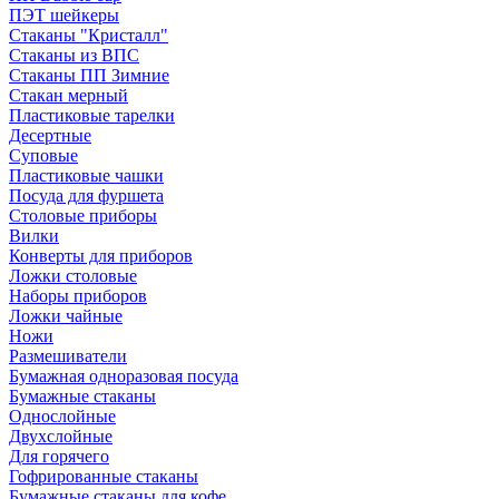
ПЭТ шейкеры
Стаканы "Кристалл"
Стаканы из ВПС
Стаканы ПП Зимние
Стакан мерный
Пластиковые тарелки
Десертные
Суповые
Пластиковые чашки
Посуда для фуршета
Столовые приборы
Вилки
Конверты для приборов
Ложки столовые
Наборы приборов
Ложки чайные
Ножи
Размешиватели
Бумажная одноразовая посуда
Бумажные стаканы
Однослойные
Двухслойные
Для горячего
Гофрированные стаканы
Бумажные стаканы для кофе