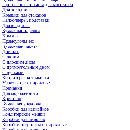
Прозрачные стаканы для коктейлей
Для холодного
Крышки для стаканов
Капхолдеры, подставки
Для вендинга
Бумажные тарелки
Круглые
Прямоугольные
Бумажные пакеты
Дой пак
С окном
С плоским дном
С прямоугольным дном
С ручками
Кондитерская упаковка
Упаковка для пирожных
Креманки
Для мороженного
Кристалл
Бумажная упаковка
Коробки для капкейков
Кондитерские мешки
Коробки для пирогов
Коробки под торты и пирожные
Коробки для пирожных