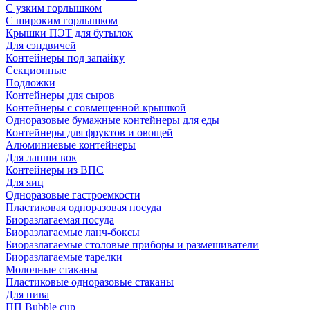
С узким горлышком
С широким горлышком
Крышки ПЭТ для бутылок
Для сэндвичей
Контейнеры под запайку
Секционные
Подложки
Контейнеры для сыров
Контейнеры с совмещенной крышкой
Одноразовые бумажные контейнеры для еды
Контейнеры для фруктов и овощей
Алюминиевые контейнеры
Для лапши вок
Контейнеры из ВПС
Для яиц
Одноразовые гастроемкости
Пластиковая одноразовая посуда
Биоразлагаемая посуда
Биоразлагаемые ланч-боксы
Биоразлагаемые столовые приборы и размешиватели
Биоразлагаемые тарелки
Молочные стаканы
Пластиковые одноразовые стаканы
Для пива
ПП Bubble cup