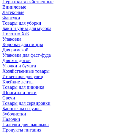
Перчатки хозяйственные
Виниловые
Латексные
Фартуки
Товары для уборки
Баки и урны для мусора
Полотно Х/Б
Упаковка
Коробки для пиццы
Для римской
Упаковка для фаст-фуда
Для хот догов
Уголки и бумага
Хозяйственные товары
Инвентарь для улиц
Клейкие ленты
Товары для пикника
Шпагаты и нити
Свечи
Товары для сервировки
Барные аксессуары
Зубочистки
Палочки
Палочки для шашлыка
Продукты питания