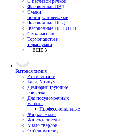
С петлевой ручкой
Фасовочные ПВД
Сумки
полипропиленовые
Фасовочные ПНД
Фасовочные ПП БОПП
Сетка-мешок
Термопакеты и
термосумки
+ ЕЩЕ 3
Бытовая химия
Антисептики
Баги, Уникум
Дезинфицирующие
средства
Для посудомоечных
машин
Профессиональные
Жидкое мыло
Жироудалители
Мыло твердое
Отбеливатели,