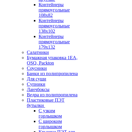
Контейнеры
прямоугольные
108х82
Контейнеры
прямоугольные
138х102
Контейнеры
прямоугольные
179х132
Салатники
Бумажная упаковка 1ЕА,
OSQ, Packton
Соусники
Банки из полипропилена
Для суши
Супники
Ланчбоксы
Ведра из полипропилена
Пластиковые ПЭТ
бутылки
С узким
горлышком
С широким
горлышком
Крышки ПЭТ для