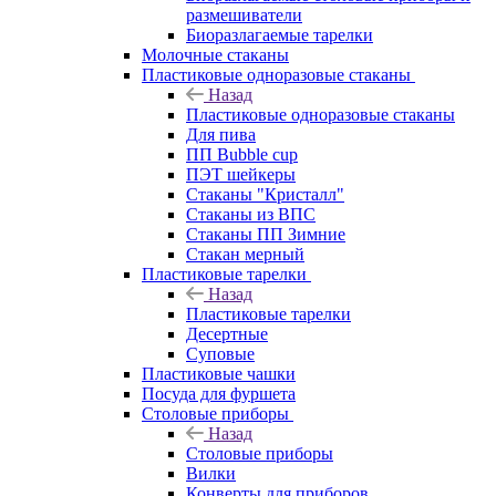
размешиватели
Биоразлагаемые тарелки
Молочные стаканы
Пластиковые одноразовые стаканы
Назад
Пластиковые одноразовые стаканы
Для пива
ПП Bubble cup
ПЭТ шейкеры
Стаканы "Кристалл"
Стаканы из ВПС
Стаканы ПП Зимние
Стакан мерный
Пластиковые тарелки
Назад
Пластиковые тарелки
Десертные
Суповые
Пластиковые чашки
Посуда для фуршета
Столовые приборы
Назад
Столовые приборы
Вилки
Конверты для приборов