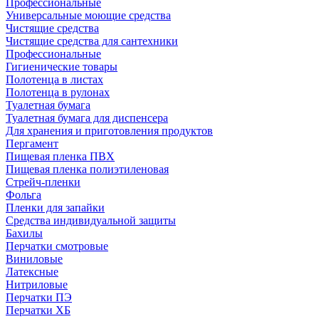
Профессиональные
Универсальные моющие средства
Чистящие средства
Чистящие средства для сантехники
Профессиональные
Гигиенические товары
Полотенца в листах
Полотенца в рулонах
Туалетная бумага
Туалетная бумага для диспенсера
Для хранения и приготовления продуктов
Пергамент
Пищевая пленка ПВХ
Пищевая пленка полиэтиленовая
Стрейч-пленки
Фольга
Пленки для запайки
Средства индивидуальной защиты
Бахилы
Перчатки смотровые
Виниловые
Латексные
Нитриловые
Перчатки ПЭ
Перчатки ХБ