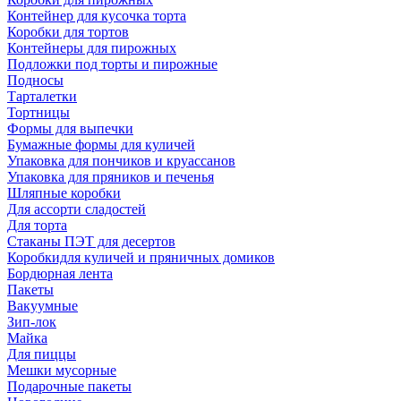
Контейнер для кусочка торта
Коробки для тортов
Контейнеры для пирожных
Подложки под торты и пирожные
Подносы
Тарталетки
Тортницы
Формы для выпечки
Бумажные формы для куличей
Упаковка для пончиков и круассанов
Упаковка для пряников и печенья
Шляпные коробки
Для ассорти сладостей
Для торта
Стаканы ПЭТ для десертов
Коробкидля куличей и пряничных домиков
Бордюрная лента
Пакеты
Вакуумные
Зип-лок
Майка
Для пиццы
Мешки мусорные
Подарочные пакеты