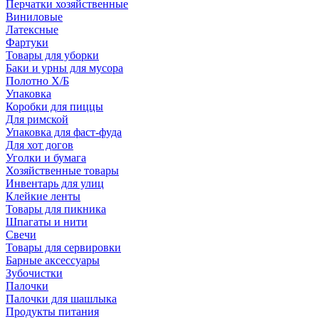
Перчатки хозяйственные
Виниловые
Латексные
Фартуки
Товары для уборки
Баки и урны для мусора
Полотно Х/Б
Упаковка
Коробки для пиццы
Для римской
Упаковка для фаст-фуда
Для хот догов
Уголки и бумага
Хозяйственные товары
Инвентарь для улиц
Клейкие ленты
Товары для пикника
Шпагаты и нити
Свечи
Товары для сервировки
Барные аксессуары
Зубочистки
Палочки
Палочки для шашлыка
Продукты питания