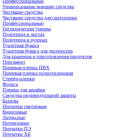
Профессиональные
Универсальные моющие средства
Чистящие средства
Чистящие средства для сантехники
Профессиональные
Гигиенические товары
Полотенца в листах
Полотенца в рулонах
Туалетная бумага
Туалетная бумага для диспенсера
Для хранения и приготовления продуктов
Пергамент
Пищевая пленка ПВХ
Пищевая пленка полиэтиленовая
Стрейч-пленки
Фольга
Пленки для запайки
Средства индивидуальной защиты
Бахилы
Перчатки смотровые
Виниловые
Латексные
Нитриловые
Перчатки ПЭ
Перчатки ХБ