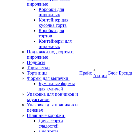
пирожные
Коробки для
пирожных
Контейнер для
кусочка торта
Коробки для
тортов
Контейнеры для
пирожных
Подложки под торты и
пирожные
Подносы
Тарталетки
Тортницы
Прайс
Блог
Бренд
Акции
Формы для выпечки
Бумажные формы
для куличей
Упаковка для пончиков и
круассанов
Упаковка для пряников и
печенья
Шляпные коробки
Для ассорти
сладостей
Для торта