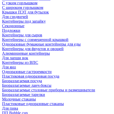
С узким горлышком
С широким горлышком
Крышки ПЭТ для бутылок
Для сэндвичей
Контейнеры под запайку
Секционные
Подложки
Контейнеры для сыров
Контейнеры с совмещенной крышкой
Одноразовые бумажные контейнеры для еды
Контейнеры для фруктов и овощей
Алюминиевые контейнеры
Для лапши вок
Контейнеры из ВПС
Для яиц
Одноразовые гастроемкости
Пластиковая одноразовая посуда
Биоразлагаемая посуда
Биоразлагаемые ланч-боксы
Биоразлагаемые столовые приборы и размешиватели
Биоразлагаемые тарелки
Молочные стаканы
Пластиковые одноразовые стаканы
Для пива
ПП Bubble cup