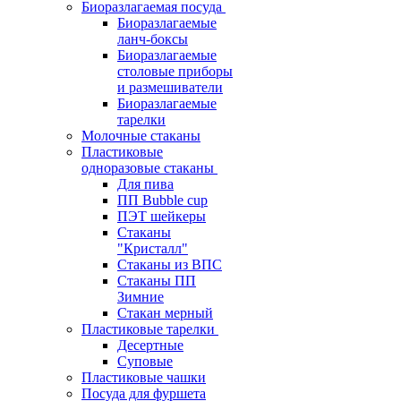
Биоразлагаемая посуда
Биоразлагаемые
ланч-боксы
Биоразлагаемые
столовые приборы
и размешиватели
Биоразлагаемые
тарелки
Молочные стаканы
Пластиковые
одноразовые стаканы
Для пива
ПП Bubble cup
ПЭТ шейкеры
Стаканы
"Кристалл"
Стаканы из ВПС
Стаканы ПП
Зимние
Стакан мерный
Пластиковые тарелки
Десертные
Суповые
Пластиковые чашки
Посуда для фуршета