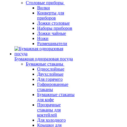
Столовые приборы
Вилки
Конверты для
приборов
Ложки столовые
Наборы приборов
Ложки чайные
Ножи
Размешиватели
Бумажная одноразовая посуда
Бумажные стаканы
Однослойные
Двухслойные
Для горячего
Гофрированные
стаканы
Бумажные стаканы
для кофе
Прозрачные
стаканы для
коктейлей
Для холодного
Крышки для