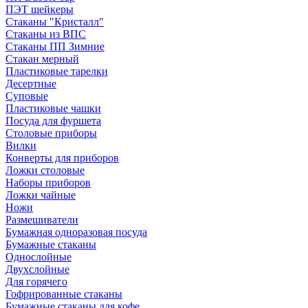
ПЭТ шейкеры
Стаканы "Кристалл"
Стаканы из ВПС
Стаканы ПП Зимние
Стакан мерный
Пластиковые тарелки
Десертные
Суповые
Пластиковые чашки
Посуда для фуршета
Столовые приборы
Вилки
Конверты для приборов
Ложки столовые
Наборы приборов
Ложки чайные
Ножи
Размешиватели
Бумажная одноразовая посуда
Бумажные стаканы
Однослойные
Двухслойные
Для горячего
Гофрированные стаканы
Бумажные стаканы для кофе