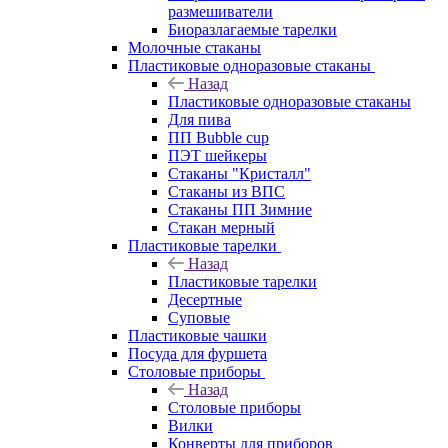
размешиватели
Биоразлагаемые тарелки
Молочные стаканы
Пластиковые одноразовые стаканы
Назад
Пластиковые одноразовые стаканы
Для пива
ПП Bubble cup
ПЭТ шейкеры
Стаканы "Кристалл"
Стаканы из ВПС
Стаканы ПП Зимние
Стакан мерный
Пластиковые тарелки
Назад
Пластиковые тарелки
Десертные
Суповые
Пластиковые чашки
Посуда для фуршета
Столовые приборы
Назад
Столовые приборы
Вилки
Конверты для приборов