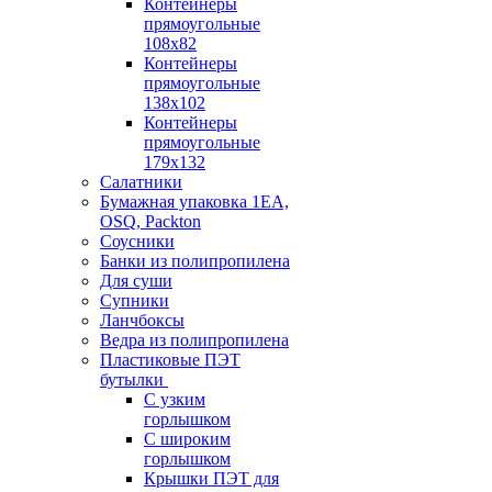
Контейнеры
прямоугольные
108х82
Контейнеры
прямоугольные
138х102
Контейнеры
прямоугольные
179х132
Салатники
Бумажная упаковка 1ЕА,
OSQ, Packton
Соусники
Банки из полипропилена
Для суши
Супники
Ланчбоксы
Ведра из полипропилена
Пластиковые ПЭТ
бутылки
С узким
горлышком
С широким
горлышком
Крышки ПЭТ для