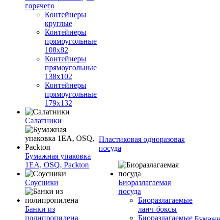
горячего
Контейнеры
круглые
Контейнеры
прямоугольные
108х82
Контейнеры
прямоугольные
138х102
Контейнеры
прямоугольные
179х132
Салатники
Пластиковая одноразовая
посуда
Бумажная упаковка
1ЕА, OSQ, Packton
Соусники
Биоразлагаемая
посуда
Биоразлагаемые
Банки из
ланч-боксы
полипропилена
Биоразлагаемые
Бумажн