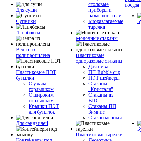
столовые
посуда
Для суши
приборы и
размешиватели
Супники
Биоразлагаемые
Б
тарелки
Ланчбоксы
Молочные стаканы
Ведра из
полипропилена
Пластиковые
одноразовые стаканы
Для пива
Пластиковые ПЭТ
ПП Bubble cup
бутылки
ПЭТ шейкеры
С узким
Стаканы
горлышком
"Кристалл"
С широким
Стаканы из
горлышком
ВПС
Крышки ПЭТ
Стаканы ПП
для бутылок
Зимние
Стакан мерный
Для сэндвичей
Б
Пластиковые тарелки
Контейнеры под
Десертные