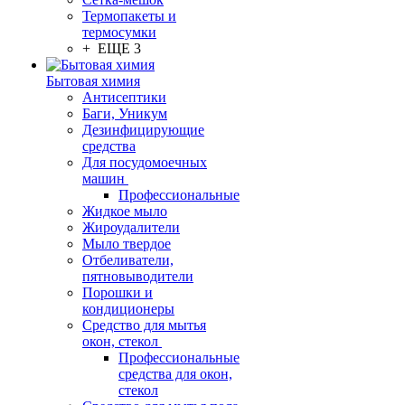
Термопакеты и
термосумки
+ ЕЩЕ 3
Бытовая химия
Антисептики
Баги, Уникум
Дезинфицирующие
средства
Для посудомоечных
машин
Профессиональные
Жидкое мыло
Жироудалители
Мыло твердое
Отбеливатели,
пятновыводители
Порошки и
кондиционеры
Средство для мытья
окон, стекол
Профессиональные
средства для окон,
стекол