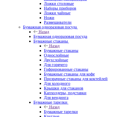
Ложки столовые
Наборы приборов
Ложки чайные
Ножи
Размешиватели
Бумажная одноразовая посуда
Назад
Бумажная одноразовая посуда
Бумажные стаканы
Назад
Бумажные стаканы
Однослойные
Двухслойные
Для горячего
Гофрированные стаканы
Бумажные стаканы для кофе
Прозрачные стаканы для коктейлей
Для холодного
Крышки для стаканов
Капхолдеры, подставки
Для вендинга
Бумажные тарелки
Назад
Бумажные тарелки
Круглые