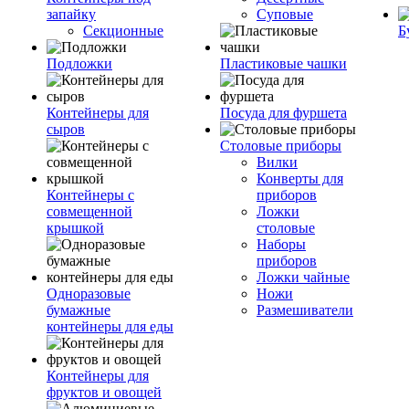
запайку
Суповые
Секционные
Б
Подложки
Пластиковые чашки
Контейнеры для
Посуда для фуршета
сыров
Столовые приборы
Вилки
Конверты для
Контейнеры с
приборов
совмещенной
Ложки
крышкой
столовые
Наборы
приборов
Ложки чайные
Одноразовые
Ножи
бумажные
Размешиватели
контейнеры для еды
Контейнеры для
фруктов и овощей