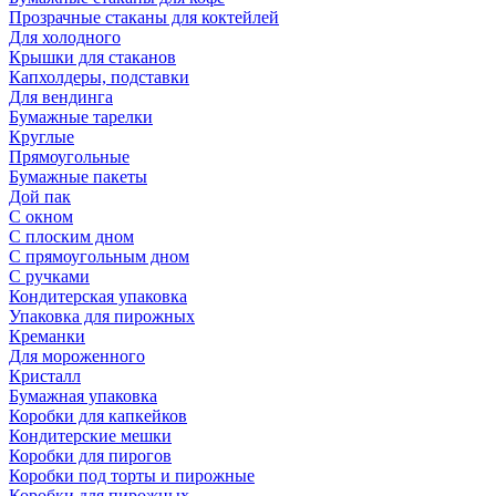
Прозрачные стаканы для коктейлей
Для холодного
Крышки для стаканов
Капхолдеры, подставки
Для вендинга
Бумажные тарелки
Круглые
Прямоугольные
Бумажные пакеты
Дой пак
С окном
С плоским дном
С прямоугольным дном
С ручками
Кондитерская упаковка
Упаковка для пирожных
Креманки
Для мороженного
Кристалл
Бумажная упаковка
Коробки для капкейков
Кондитерские мешки
Коробки для пирогов
Коробки под торты и пирожные
Коробки для пирожных