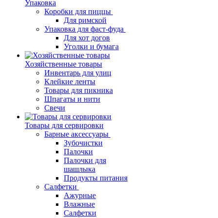
Упаковка
Коробки для пиццы
Для римской
Упаковка для фаст-фуда
Для хот догов
Уголки и бумага
Хозяйственные товары
Инвентарь для улиц
Клейкие ленты
Товары для пикника
Шпагаты и нити
Свечи
Товары для сервировки
Барные аксессуары
Зубочистки
Палочки
Палочки для
шашлыка
Продукты питания
Салфетки
Ажурные
Влажные
Салфетки