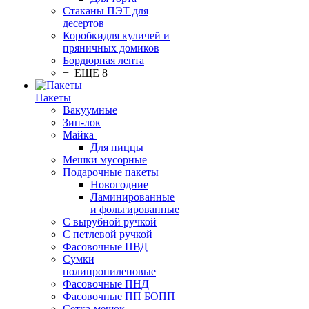
Стаканы ПЭТ для
десертов
Коробкидля куличей и
пряничных домиков
Бордюрная лента
+ ЕЩЕ 8
Пакеты
Вакуумные
Зип-лок
Майка
Для пиццы
Мешки мусорные
Подарочные пакеты
Новогодние
Ламинированные
и фольгированные
С вырубной ручкой
С петлевой ручкой
Фасовочные ПВД
Сумки
полипропиленовые
Фасовочные ПНД
Фасовочные ПП БОПП
Сетка-мешок