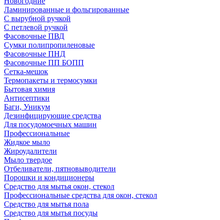
Новогодние
Ламинированные и фольгированные
С вырубной ручкой
С петлевой ручкой
Фасовочные ПВД
Сумки полипропиленовые
Фасовочные ПНД
Фасовочные ПП БОПП
Сетка-мешок
Термопакеты и термосумки
Бытовая химия
Антисептики
Баги, Уникум
Дезинфицирующие средства
Для посудомоечных машин
Профессиональные
Жидкое мыло
Жироудалители
Мыло твердое
Отбеливатели, пятновыводители
Порошки и кондиционеры
Средство для мытья окон, стекол
Профессиональные средства для окон, стекол
Средство для мытья пола
Средство для мытья посуды