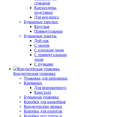
стаканов
Капхолдеры,
подставки
Для вендинга
Бумажные тарелки
Круглые
Прямоугольные
Бумажные пакеты
Дой пак
С окном
С плоским дном
С прямоугольным
дном
С ручками
Кондитерская упаковка
Упаковка для пирожных
Креманки
Для мороженного
Кристалл
Бумажная упаковка
Коробки для капкейков
Кондитерские мешки
Коробки для пирогов
Коробки под торты и