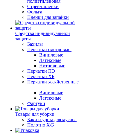
полиэтиленовая
Стрейч-пленки
Фольга
Пленки для запайки
Средства индивидуальной
защиты
Бахилы
Перчатки смотровые
Виниловые
Латексные
Нитриловые
Перчатки ПЭ
Перчатки ХБ
Перчатки хозяйственные
Виниловые
Латексные
Фартуки
Товары для уборки
Баки и урны для мусора
Полотно Х/Б