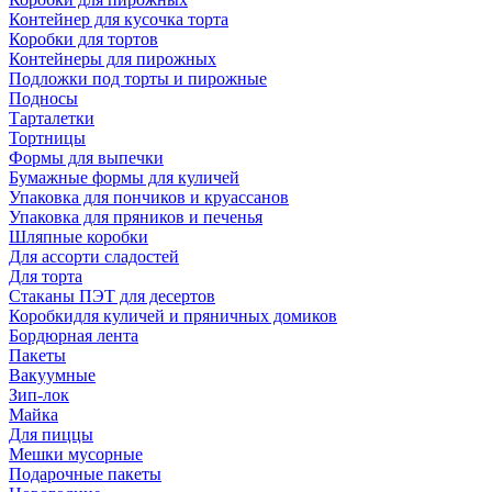
Контейнер для кусочка торта
Коробки для тортов
Контейнеры для пирожных
Подложки под торты и пирожные
Подносы
Тарталетки
Тортницы
Формы для выпечки
Бумажные формы для куличей
Упаковка для пончиков и круассанов
Упаковка для пряников и печенья
Шляпные коробки
Для ассорти сладостей
Для торта
Стаканы ПЭТ для десертов
Коробкидля куличей и пряничных домиков
Бордюрная лента
Пакеты
Вакуумные
Зип-лок
Майка
Для пиццы
Мешки мусорные
Подарочные пакеты