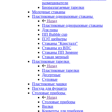
размешиватели
Биоразлагаемые тарелки
Молочные стаканы
Пластиковые одноразовые стаканы
Назад
Пластиковые одноразовые стаканы
Для пива
ПП Bubble cup
ПЭТ шейкеры
Стаканы "Кристалл"
Стаканы из ВПС
Стаканы ПП Зимние
Стакан мерный
Пластиковые тарелки
Назад
Пластиковые тарелки
Десертные
Суповые
Пластиковые чашки
Посуда для фуршета
Столовые приборы
Назад
Столовые приборы
Вилки
Конверты для приборов