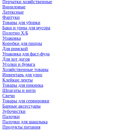
Перчатки хозяйственные
Виниловые
Латексные
Фартуки
Товары для уборки
Баки и урны для мусора
Полотно Х/Б
Упаковка
Коробки для пиццы
Для римской
Упаковка для фаст-фуда
Для хот догов
Уголки и бумага
Хозяйственные товары
Инвентарь для улиц
Клейкие ленты
Товары для пикника
Шпагаты и нити
Свечи
Товары для сервировки
Барные аксессуары
Зубочистки
Палочки
Палочки для шашлыка
Продукты питания