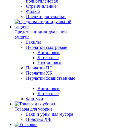
полиэтиленовая
Стрейч-пленки
Фольга
Пленки для запайки
Средства индивидуальной
защиты
Бахилы
Перчатки смотровые
Виниловые
Латексные
Нитриловые
Перчатки ПЭ
Перчатки ХБ
Перчатки хозяйственные
Виниловые
Латексные
Фартуки
Товары для уборки
Баки и урны для мусора
Полотно Х/Б