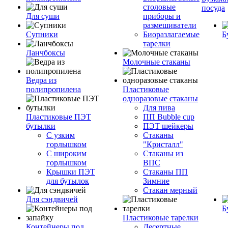
столовые
посуда
Для суши
приборы и
размешиватели
Супники
Биоразлагаемые
Б
тарелки
Ланчбоксы
Молочные стаканы
Ведра из
полипропилена
Пластиковые
одноразовые стаканы
Для пива
Пластиковые ПЭТ
ПП Bubble cup
бутылки
ПЭТ шейкеры
С узким
Стаканы
горлышком
"Кристалл"
С широким
Стаканы из
горлышком
ВПС
Крышки ПЭТ
Стаканы ПП
для бутылок
Зимние
Стакан мерный
Для сэндвичей
Б
Пластиковые тарелки
Контейнеры под
Десертные