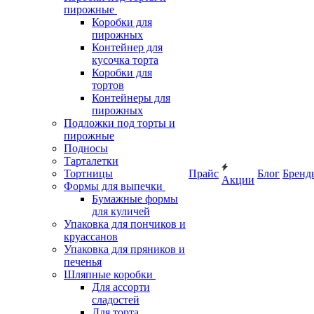
пирожные
Коробки для
пирожных
Контейнер для
кусочка торта
Коробки для
тортов
Контейнеры для
пирожных
Подложки под торты и
пирожные
Подносы
Тарталетки
Тортницы
Прайс
Блог
Бренд
Акции
Формы для выпечки
Бумажные формы
для куличей
Упаковка для пончиков и
круассанов
Упаковка для пряников и
печенья
Шляпные коробки
Для ассорти
сладостей
Для торта