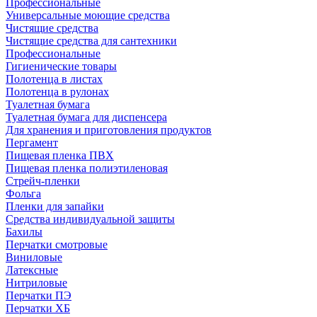
Профессиональные
Универсальные моющие средства
Чистящие средства
Чистящие средства для сантехники
Профессиональные
Гигиенические товары
Полотенца в листах
Полотенца в рулонах
Туалетная бумага
Туалетная бумага для диспенсера
Для хранения и приготовления продуктов
Пергамент
Пищевая пленка ПВХ
Пищевая пленка полиэтиленовая
Стрейч-пленки
Фольга
Пленки для запайки
Средства индивидуальной защиты
Бахилы
Перчатки смотровые
Виниловые
Латексные
Нитриловые
Перчатки ПЭ
Перчатки ХБ