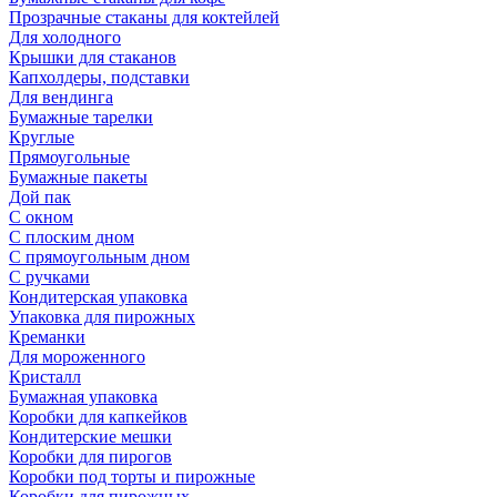
Прозрачные стаканы для коктейлей
Для холодного
Крышки для стаканов
Капхолдеры, подставки
Для вендинга
Бумажные тарелки
Круглые
Прямоугольные
Бумажные пакеты
Дой пак
С окном
С плоским дном
С прямоугольным дном
С ручками
Кондитерская упаковка
Упаковка для пирожных
Креманки
Для мороженного
Кристалл
Бумажная упаковка
Коробки для капкейков
Кондитерские мешки
Коробки для пирогов
Коробки под торты и пирожные
Коробки для пирожных