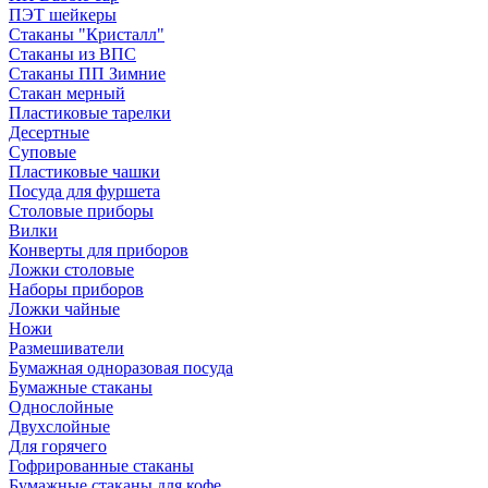
ПЭТ шейкеры
Стаканы "Кристалл"
Стаканы из ВПС
Стаканы ПП Зимние
Стакан мерный
Пластиковые тарелки
Десертные
Суповые
Пластиковые чашки
Посуда для фуршета
Столовые приборы
Вилки
Конверты для приборов
Ложки столовые
Наборы приборов
Ложки чайные
Ножи
Размешиватели
Бумажная одноразовая посуда
Бумажные стаканы
Однослойные
Двухслойные
Для горячего
Гофрированные стаканы
Бумажные стаканы для кофе