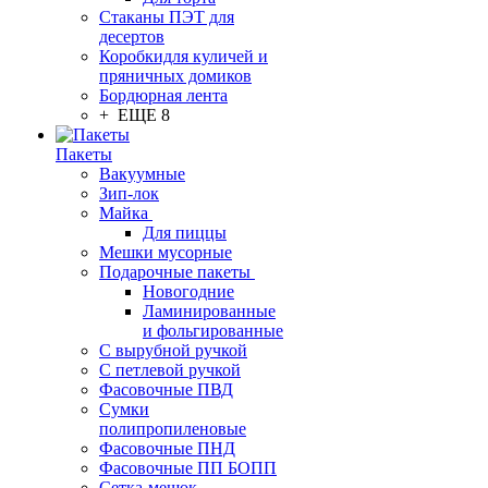
Стаканы ПЭТ для
десертов
Коробкидля куличей и
пряничных домиков
Бордюрная лента
+ ЕЩЕ 8
Пакеты
Вакуумные
Зип-лок
Майка
Для пиццы
Мешки мусорные
Подарочные пакеты
Новогодние
Ламинированные
и фольгированные
С вырубной ручкой
С петлевой ручкой
Фасовочные ПВД
Сумки
полипропиленовые
Фасовочные ПНД
Фасовочные ПП БОПП
Сетка-мешок