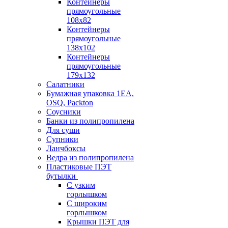
Контейнеры
прямоугольные
108х82
Контейнеры
прямоугольные
138х102
Контейнеры
прямоугольные
179х132
Салатники
Бумажная упаковка 1ЕА,
OSQ, Packton
Соусники
Банки из полипропилена
Для суши
Супники
Ланчбоксы
Ведра из полипропилена
Пластиковые ПЭТ
бутылки
С узким
горлышком
С широким
горлышком
Крышки ПЭТ для