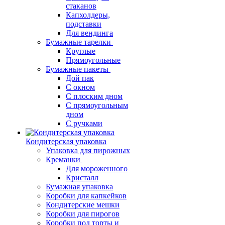
стаканов
Капхолдеры,
подставки
Для вендинга
Бумажные тарелки
Круглые
Прямоугольные
Бумажные пакеты
Дой пак
С окном
С плоским дном
С прямоугольным
дном
С ручками
Кондитерская упаковка
Упаковка для пирожных
Креманки
Для мороженного
Кристалл
Бумажная упаковка
Коробки для капкейков
Кондитерские мешки
Коробки для пирогов
Коробки под торты и