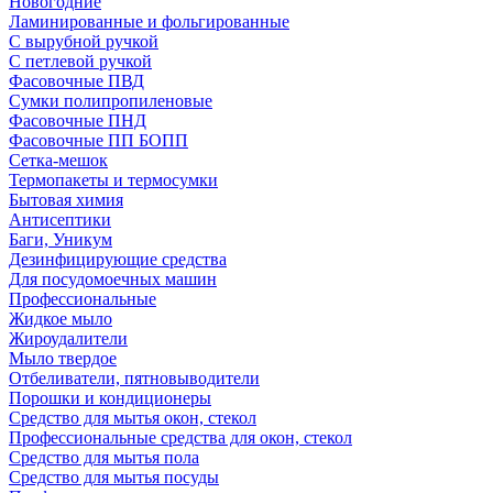
Новогодние
Ламинированные и фольгированные
С вырубной ручкой
С петлевой ручкой
Фасовочные ПВД
Сумки полипропиленовые
Фасовочные ПНД
Фасовочные ПП БОПП
Сетка-мешок
Термопакеты и термосумки
Бытовая химия
Антисептики
Баги, Уникум
Дезинфицирующие средства
Для посудомоечных машин
Профессиональные
Жидкое мыло
Жироудалители
Мыло твердое
Отбеливатели, пятновыводители
Порошки и кондиционеры
Средство для мытья окон, стекол
Профессиональные средства для окон, стекол
Средство для мытья пола
Средство для мытья посуды