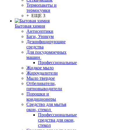
Термопакеты и
термосумки
+ ЕЩЕ 3
Бытовая химия
Антисептики
Баги, Уникум
Дезинфицирующие
средства
Для посудомоечных
машин
Профессиональные
Жидкое мыло
Жироудалители
Мыло твердое
Отбеливатели,
пятновыводители
Порошки и
кондиционеры
Средство для мытья
окон, стекол
Профессиональные
средства для окон,
стекол