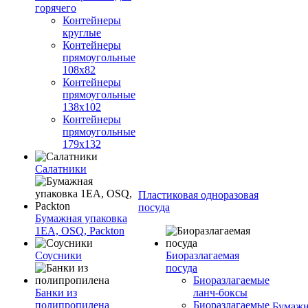
горячего
Контейнеры
круглые
Контейнеры
прямоугольные
108х82
Контейнеры
прямоугольные
138х102
Контейнеры
прямоугольные
179х132
Салатники
Пластиковая одноразовая
посуда
Бумажная упаковка
1ЕА, OSQ, Packton
Соусники
Биоразлагаемая
посуда
Биоразлагаемые
Банки из
ланч-боксы
полипропилена
Биоразлагаемые
Бумажн