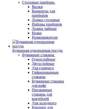
Столовые приборы
Вилки
Конверты для
приборов
Ложки столовые
Наборы приборов
Ложки чайные
Ножи
Размешиватели
Бумажная одноразовая посуда
Бумажные стаканы
Однослойные
Двухслойные
Для горячего
Гофрированные
стаканы
Бумажные стаканы
для кофе
Прозрачные
стаканы для
коктейлей
Для холодного
Крышки для