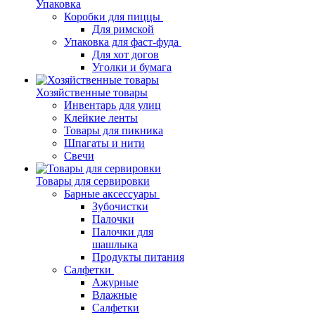
Упаковка
Коробки для пиццы
Для римской
Упаковка для фаст-фуда
Для хот догов
Уголки и бумага
Хозяйственные товары
Инвентарь для улиц
Клейкие ленты
Товары для пикника
Шпагаты и нити
Свечи
Товары для сервировки
Барные аксессуары
Зубочистки
Палочки
Палочки для
шашлыка
Продукты питания
Салфетки
Ажурные
Влажные
Салфетки