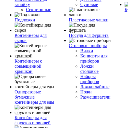
запайку
Суповые
Секционные
Б
Подложки
Пластиковые чашки
Контейнеры для
Посуда для фуршета
сыров
Столовые приборы
Вилки
Конверты для
Контейнеры с
приборов
совмещенной
Ложки
крышкой
столовые
Наборы
приборов
Ложки чайные
Одноразовые
Ножи
бумажные
Размешиватели
контейнеры для еды
Контейнеры для
фруктов и овощей