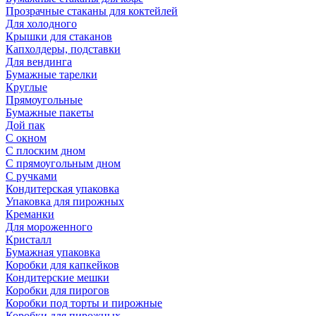
Прозрачные стаканы для коктейлей
Для холодного
Крышки для стаканов
Капхолдеры, подставки
Для вендинга
Бумажные тарелки
Круглые
Прямоугольные
Бумажные пакеты
Дой пак
С окном
С плоским дном
С прямоугольным дном
С ручками
Кондитерская упаковка
Упаковка для пирожных
Креманки
Для мороженного
Кристалл
Бумажная упаковка
Коробки для капкейков
Кондитерские мешки
Коробки для пирогов
Коробки под торты и пирожные
Коробки для пирожных