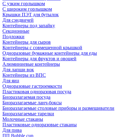
С узким горлышком
С широким горлышком
Крышки ПЭТ для бутылок
Для сэндвичей
Контейнеры под запайку
Секционные
Подложки
Контейнеры для сыров
Контейнеры с совмещенной крышкой
Одноразовые бумажные контейнеры для еды
Контейнеры для фруктов и овощей
Алюминиевые контейнеры
Для лапши вок
Контейнеры из ВПС
Для яиц
Одноразовые гастроемкости
Пластиковая одноразовая посуда
Биоразлагаемая посуда
Биоразлагаемые ланч-боксы
Биоразлагаемые столовые приборы и размешиватели
Биоразлагаемые тарелки
Молочные стаканы
Пластиковые одноразовые стаканы
Для пива
ПП Bubble cup