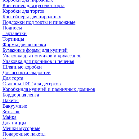
Контейнер для кусочка торта
Коробки для тортов
Контейнеры для пирожных
Подложки под торты и пирожные
Подносы
Тарталетки
Тортницы
Формы для выпечки
Бумажные формы для куличей
Упаковка для пончиков и круассанов
Упаковка для пряников и печенья
Шляпные коробки
Для ассорти сладостей
Для торта
Стаканы ПЭТ для десертов
Коробкидля куличей и пряничных домиков
Бордюрная лента
Пакеты
Вакуумные
Зип-лок
Майка
Для пиццы
Мешки мусорные
Подарочные пакеты