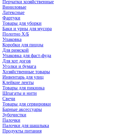
Перчатки хозяйственные
Виниловые
Латексные
Фартуки
Товары для уборки
Баки и урны для мусора
Полотно Х/Б
Упаковка
Коробки для пиццы
Для римской
Упаковка для фаст-фуда
Для хот догов
Уголки и бумага
Хозяйственные товары
Инвентарь для улиц
Клейкие ленты
Товары для пикника
Шпагаты и нити
Свечи
Товары для сервировки
Барные аксессуары
Зубочистки
Палочки
Палочки для шашлыка
Продукты питания