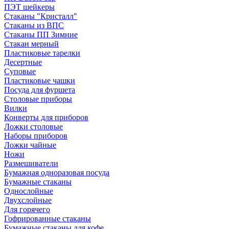
ПЭТ шейкеры
Стаканы "Кристалл"
Стаканы из ВПС
Стаканы ПП Зимние
Стакан мерный
Пластиковые тарелки
Десертные
Суповые
Пластиковые чашки
Посуда для фуршета
Столовые приборы
Вилки
Конверты для приборов
Ложки столовые
Наборы приборов
Ложки чайные
Ножи
Размешиватели
Бумажная одноразовая посуда
Бумажные стаканы
Однослойные
Двухслойные
Для горячего
Гофрированные стаканы
Бумажные стаканы для кофе