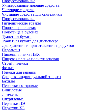
Профессиональные
Универсальные моющие средства
Чистящие средства
Чистящие средства для сантехники
Профессиональные
Гигиенические товары
Полотенца в листах
Полотенца в рулонах
Туалетная бумага
Туалетная бумага для диспенсера
Для хранения и приготовления продуктов
Пергамент
Пищевая пленка ПВХ
Пищевая пленка полиэтиленовая
Стрейч-пленки
Фольга
Пленки для запайки
Средства индивидуальной защиты
Бахилы
Перчатки смотровые
Виниловые
Латексные
Нитриловые
Перчатки ПЭ
Перчатки ХБ