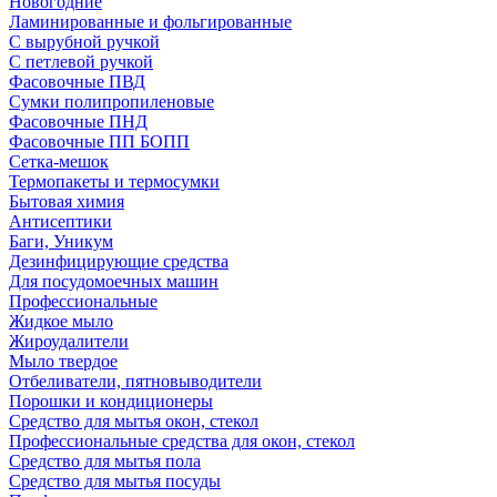
Новогодние
Ламинированные и фольгированные
С вырубной ручкой
С петлевой ручкой
Фасовочные ПВД
Сумки полипропиленовые
Фасовочные ПНД
Фасовочные ПП БОПП
Сетка-мешок
Термопакеты и термосумки
Бытовая химия
Антисептики
Баги, Уникум
Дезинфицирующие средства
Для посудомоечных машин
Профессиональные
Жидкое мыло
Жироудалители
Мыло твердое
Отбеливатели, пятновыводители
Порошки и кондиционеры
Средство для мытья окон, стекол
Профессиональные средства для окон, стекол
Средство для мытья пола
Средство для мытья посуды