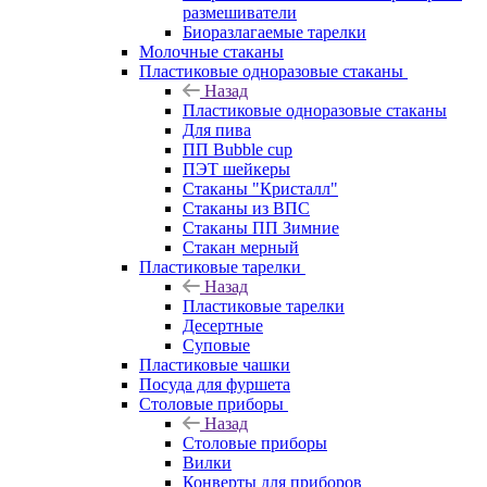
размешиватели
Биоразлагаемые тарелки
Молочные стаканы
Пластиковые одноразовые стаканы
Назад
Пластиковые одноразовые стаканы
Для пива
ПП Bubble cup
ПЭТ шейкеры
Стаканы "Кристалл"
Стаканы из ВПС
Стаканы ПП Зимние
Стакан мерный
Пластиковые тарелки
Назад
Пластиковые тарелки
Десертные
Суповые
Пластиковые чашки
Посуда для фуршета
Столовые приборы
Назад
Столовые приборы
Вилки
Конверты для приборов