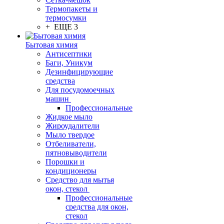
Термопакеты и
термосумки
+ ЕЩЕ 3
Бытовая химия
Антисептики
Баги, Уникум
Дезинфицирующие
средства
Для посудомоечных
машин
Профессиональные
Жидкое мыло
Жироудалители
Мыло твердое
Отбеливатели,
пятновыводители
Порошки и
кондиционеры
Средство для мытья
окон, стекол
Профессиональные
средства для окон,
стекол