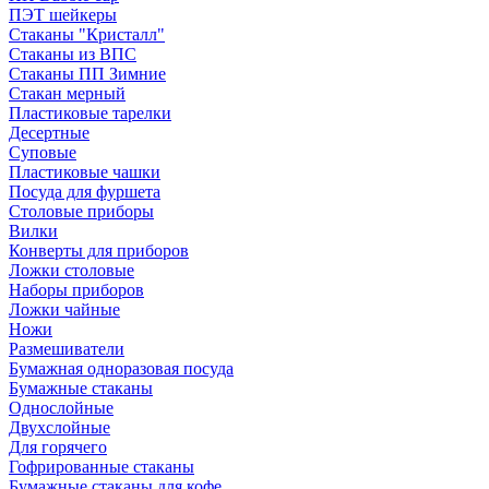
ПЭТ шейкеры
Стаканы "Кристалл"
Стаканы из ВПС
Стаканы ПП Зимние
Стакан мерный
Пластиковые тарелки
Десертные
Суповые
Пластиковые чашки
Посуда для фуршета
Столовые приборы
Вилки
Конверты для приборов
Ложки столовые
Наборы приборов
Ложки чайные
Ножи
Размешиватели
Бумажная одноразовая посуда
Бумажные стаканы
Однослойные
Двухслойные
Для горячего
Гофрированные стаканы
Бумажные стаканы для кофе