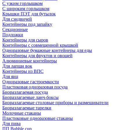
С узким горлышком
С широким горлышком
Крышки ПЭТ для бутылок
Для сэндвичей
Контейнеры под запайку
Секционные
Подложки
Контейнеры для сыров
Контейнеры с совмещенной крышкой
Одноразовые бумажные контейнеры для еды
Контейнеры для фруктов и овощей
Алюминиевые контейнеры
Для лапши вок
Контейнеры из ВПС
Для яиц
Одноразовые гастроемкости
Пластиковая одноразовая посуда
Биоразлагаемая посуда
Биоразлагаемые ланч-боксы
Биоразлагаемые столовые приборы и размешиватели
Биоразлагаемые тарелки
Молочные стаканы
Пластиковые одноразовые стаканы
Для пива
ПП Bubble cup