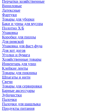
Перчатки хозяйственные
Виниловые
Латексные
Фартуки
Товары для уборки
Баки и урны для мусора
Полотно Х/Б
Упаковка
Коробки для пиццы
Для римской
Упаковка для фаст-фуда
Для хот догов
Уголки и бумага
Хозяйственные товары
Инвентарь для улиц
Клейкие ленты
Товары для пикника
Шпагаты и нити
Свечи
Товары для сервировки
Барные аксессуары
Зубочистки
Палочки
Палочки для шашлыка
Продукты питания