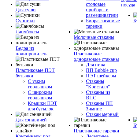
столовые
посуда
Для суши
приборы и
размешиватели
Супники
Биоразлагаемые
Б
тарелки
Ланчбоксы
Молочные стаканы
Ведра из
полипропилена
Пластиковые
одноразовые стаканы
Для пива
Пластиковые ПЭТ
ПП Bubble cup
бутылки
ПЭТ шейкеры
С узким
Стаканы
горлышком
"Кристалл"
С широким
Стаканы из
горлышком
ВПС
Крышки ПЭТ
Стаканы ПП
для бутылок
Зимние
Стакан мерный
Для сэндвичей
Б
Пластиковые тарелки
Контейнеры под
Десертные