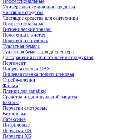
Профессиональные
Универсальные моющие средства
Чистящие средства
Чистящие средства для сантехники
Профессиональные
Гигиенические товары
Полотенца в листах
Полотенца в рулонах
Туалетная бумага
Туалетная бумага для диспенсера
Для хранения и приготовления продуктов
Пергамент
Пищевая пленка ПВХ
Пищевая пленка полиэтиленовая
Стрейч-пленки
Фольга
Пленки для запайки
Средства индивидуальной защиты
Бахилы
Перчатки смотровые
Виниловые
Латексные
Нитриловые
Перчатки ПЭ
Перчатки ХБ