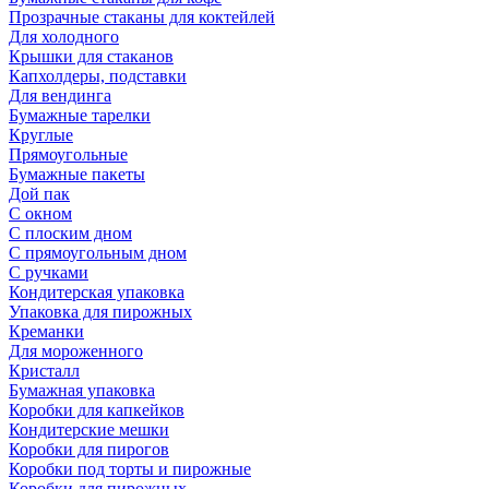
Прозрачные стаканы для коктейлей
Для холодного
Крышки для стаканов
Капхолдеры, подставки
Для вендинга
Бумажные тарелки
Круглые
Прямоугольные
Бумажные пакеты
Дой пак
С окном
С плоским дном
С прямоугольным дном
С ручками
Кондитерская упаковка
Упаковка для пирожных
Креманки
Для мороженного
Кристалл
Бумажная упаковка
Коробки для капкейков
Кондитерские мешки
Коробки для пирогов
Коробки под торты и пирожные
Коробки для пирожных