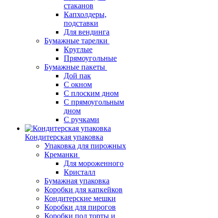
стаканов
Капхолдеры,
подставки
Для вендинга
Бумажные тарелки
Круглые
Прямоугольные
Бумажные пакеты
Дой пак
С окном
С плоским дном
С прямоугольным
дном
С ручками
Кондитерская упаковка
Упаковка для пирожных
Креманки
Для мороженного
Кристалл
Бумажная упаковка
Коробки для капкейков
Кондитерские мешки
Коробки для пирогов
Коробки под торты и