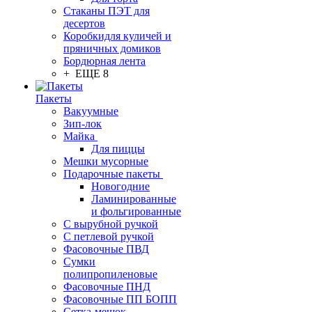
Стаканы ПЭТ для
десертов
Коробкидля куличей и
пряничных домиков
Бордюрная лента
+ ЕЩЕ 8
Пакеты
Вакуумные
Зип-лок
Майка
Для пиццы
Мешки мусорные
Подарочные пакеты
Новогодние
Ламинированные
и фольгированные
С вырубной ручкой
С петлевой ручкой
Фасовочные ПВД
Сумки
полипропиленовые
Фасовочные ПНД
Фасовочные ПП БОПП
Сетка-мешок