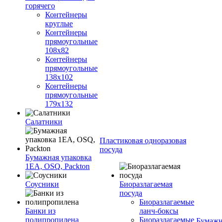
горячего
Контейнеры
круглые
Контейнеры
прямоугольные
108х82
Контейнеры
прямоугольные
138х102
Контейнеры
прямоугольные
179х132
Салатники
Пластиковая одноразовая
посуда
Бумажная упаковка
1ЕА, OSQ, Packton
Соусники
Биоразлагаемая
посуда
Биоразлагаемые
Банки из
ланч-боксы
полипропилена
Биоразлагаемые
Бумажн