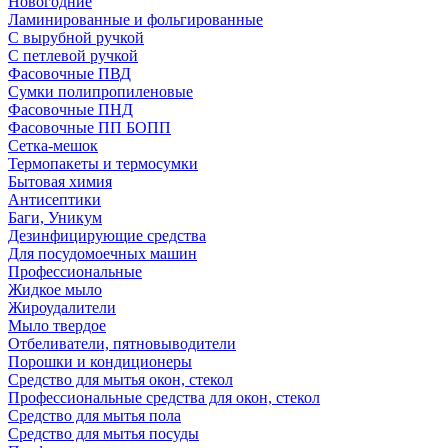
Новогодние
Ламинированные и фольгированные
С вырубной ручкой
С петлевой ручкой
Фасовочные ПВД
Сумки полипропиленовые
Фасовочные ПНД
Фасовочные ПП БОПП
Сетка-мешок
Термопакеты и термосумки
Бытовая химия
Антисептики
Баги, Уникум
Дезинфицирующие средства
Для посудомоечных машин
Профессиональные
Жидкое мыло
Жироудалители
Мыло твердое
Отбеливатели, пятновыводители
Порошки и кондиционеры
Средство для мытья окон, стекол
Профессиональные средства для окон, стекол
Средство для мытья пола
Средство для мытья посуды