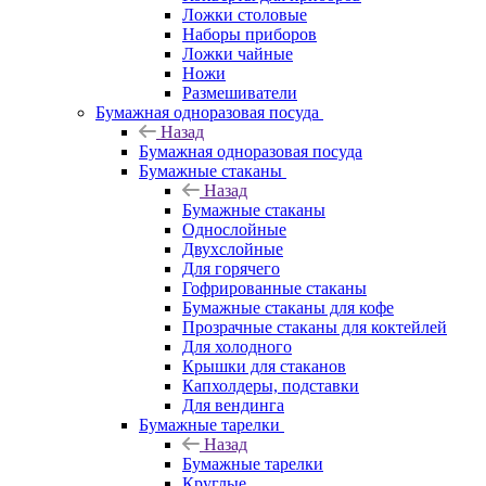
Ложки столовые
Наборы приборов
Ложки чайные
Ножи
Размешиватели
Бумажная одноразовая посуда
Назад
Бумажная одноразовая посуда
Бумажные стаканы
Назад
Бумажные стаканы
Однослойные
Двухслойные
Для горячего
Гофрированные стаканы
Бумажные стаканы для кофе
Прозрачные стаканы для коктейлей
Для холодного
Крышки для стаканов
Капхолдеры, подставки
Для вендинга
Бумажные тарелки
Назад
Бумажные тарелки
Круглые