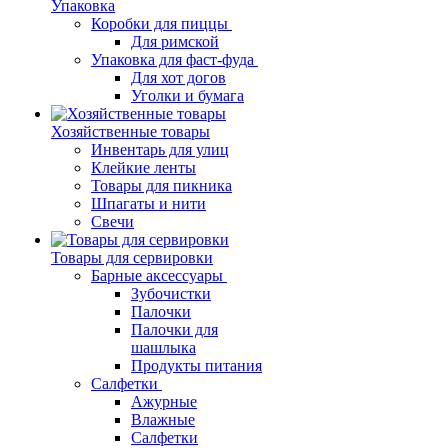
Упаковка
Коробки для пиццы
Для римской
Упаковка для фаст-фуда
Для хот догов
Уголки и бумага
Хозяйственные товары
Инвентарь для улиц
Клейкие ленты
Товары для пикника
Шпагаты и нити
Свечи
Товары для сервировки
Барные аксессуары
Зубочистки
Палочки
Палочки для
шашлыка
Продукты питания
Салфетки
Ажурные
Влажные
Салфетки