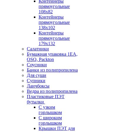
Контейнеры
прямоугольные
108х82
Контейнеры
прямоугольные
138х102
Контейнеры
прямоугольные
179х132
Салатники
Бумажная упаковка 1ЕА,
OSQ, Packton
Соусники
Банки из полипропилена
Для суши
Супники
Ланчбоксы
Ведра из полипропилена
Пластиковые ПЭТ
бутылки
С узким
горлышком
С широким
горлышком
Крышки ПЭТ для