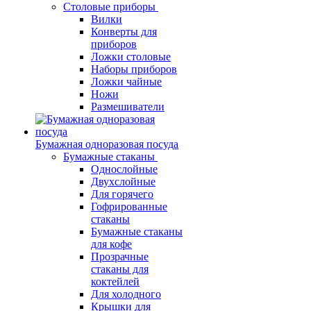
Столовые приборы
Вилки
Конверты для
приборов
Ложки столовые
Наборы приборов
Ложки чайные
Ножи
Размешиватели
Бумажная одноразовая посуда
Бумажные стаканы
Однослойные
Двухслойные
Для горячего
Гофрированные
стаканы
Бумажные стаканы
для кофе
Прозрачные
стаканы для
коктейлей
Для холодного
Крышки для