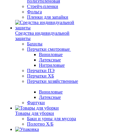
полиэтиленовая
Стрейч-пленки
Фольга
Пленки для запайки
Средства индивидуальной
защиты
Бахилы
Перчатки смотровые
Виниловые
Латексные
Нитриловые
Перчатки ПЭ
Перчатки ХБ
Перчатки хозяйственные
Виниловые
Латексные
Фартуки
Товары для уборки
Баки и урны для мусора
Полотно Х/Б