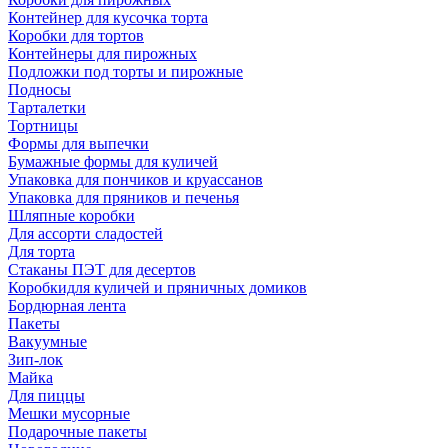
Контейнер для кусочка торта
Коробки для тортов
Контейнеры для пирожных
Подложки под торты и пирожные
Подносы
Тарталетки
Тортницы
Формы для выпечки
Бумажные формы для куличей
Упаковка для пончиков и круассанов
Упаковка для пряников и печенья
Шляпные коробки
Для ассорти сладостей
Для торта
Стаканы ПЭТ для десертов
Коробкидля куличей и пряничных домиков
Бордюрная лента
Пакеты
Вакуумные
Зип-лок
Майка
Для пиццы
Мешки мусорные
Подарочные пакеты