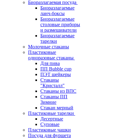
Биоразлагаемая посуда
Биоразлагаемые
ланч-боксы
Биоразлагаемые
столовые приборы
и размешиватели
Биоразлагаемые
тарелки
Молочные стаканы
Пластиковые
одноразовые стаканы
Для пива
ПП Bubble cup
ПЭТ шейкеры
Стаканы
"Кристалл"
Стаканы из ВПС
Стаканы ПП
Зимние
Стакан мерный
Пластиковые тарелки
Десертные
Суповые
Пластиковые чашки
Посуда для фуршета