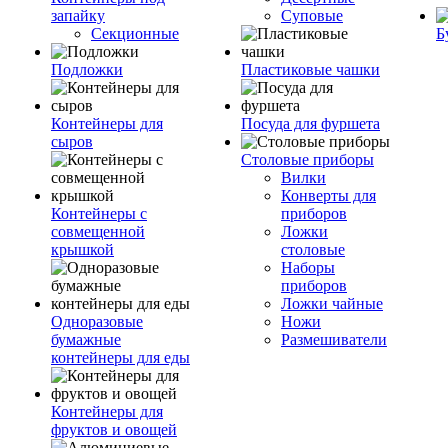
запайку
Суповые
Секционные
Б
Подложки
Пластиковые чашки
Контейнеры для
Посуда для фуршета
сыров
Столовые приборы
Вилки
Конверты для
Контейнеры с
приборов
совмещенной
Ложки
крышкой
столовые
Наборы
приборов
Ложки чайные
Одноразовые
Ножи
бумажные
Размешиватели
контейнеры для еды
Контейнеры для
фруктов и овощей