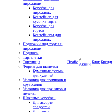
пирожные
Коробки для
пирожных
Контейнер для
кусочка торта
Коробки для
тортов
Контейнеры для
пирожных
Подложки под торты и
пирожные
Подносы
Тарталетки
Тортницы
Прайс
Блог
Бренд
Акции
Формы для выпечки
Бумажные формы
для куличей
Упаковка для пончиков и
круассанов
Упаковка для пряников и
печенья
Шляпные коробки
Для ассорти
сладостей
Для торта