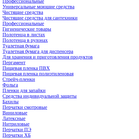
Профессиональные
Универсальные моющие средства
Чистящие средства
Чистящие средства для сантехники
Профессиональные
Гигиенические товары
Полотенца в листах
Полотенца в рулонах
Туалетная бумага
Туалетная бумага для диспенсера
Для хранения и приготовления продуктов
Пергамент
Пищевая пленка ПВХ
Пищевая пленка полиэтиленовая
Стрейч-пленки
Фольга
Пленки для запайки
Средства индивидуальной защиты
Бахилы
Перчатки смотровые
Виниловые
Латексные
Нитриловые
Перчатки ПЭ
Перчатки ХБ