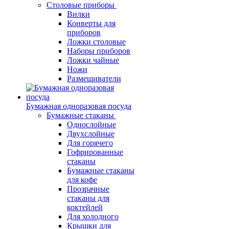
Столовые приборы
Вилки
Конверты для
приборов
Ложки столовые
Наборы приборов
Ложки чайные
Ножи
Размешиватели
Бумажная одноразовая посуда
Бумажные стаканы
Однослойные
Двухслойные
Для горячего
Гофрированные
стаканы
Бумажные стаканы
для кофе
Прозрачные
стаканы для
коктейлей
Для холодного
Крышки для