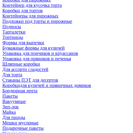
Контейнер для кусочка торта
Коробки для тортов
Контейнеры для пирожных
Подложки под торты и пирожные
Подносы
Тарталетки
Тортницы
Формы для выпечки
Бумажные формы для куличей
Упаковка для пончиков и круассанов
Упаковка для пряников и печенья
Шляпные коробки
Для ассорти сладостей
Для торта
Стаканы ПЭТ для десертов
Коробкидля куличей и пряничных домиков
Бордюрная лента
Пакеты
Вакуумные
Зип-лок
Майка
Для пиццы
Мешки мусорные
Подарочные пакеты