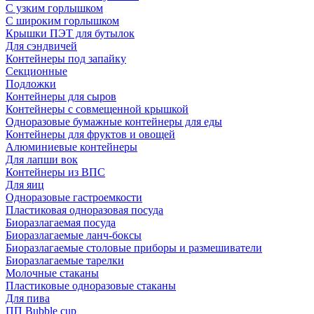
С узким горлышком
С широким горлышком
Крышки ПЭТ для бутылок
Для сэндвичей
Контейнеры под запайку
Секционные
Подложки
Контейнеры для сыров
Контейнеры с совмещенной крышкой
Одноразовые бумажные контейнеры для еды
Контейнеры для фруктов и овощей
Алюминиевые контейнеры
Для лапши вок
Контейнеры из ВПС
Для яиц
Одноразовые гастроемкости
Пластиковая одноразовая посуда
Биоразлагаемая посуда
Биоразлагаемые ланч-боксы
Биоразлагаемые столовые приборы и размешиватели
Биоразлагаемые тарелки
Молочные стаканы
Пластиковые одноразовые стаканы
Для пива
ПП Bubble cup