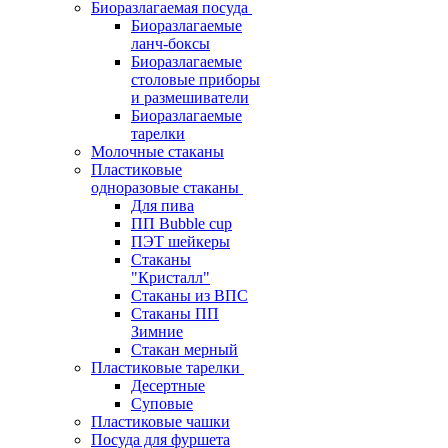
Биоразлагаемая посуда
Биоразлагаемые
ланч-боксы
Биоразлагаемые
столовые приборы
и размешиватели
Биоразлагаемые
тарелки
Молочные стаканы
Пластиковые
одноразовые стаканы
Для пива
ПП Bubble cup
ПЭТ шейкеры
Стаканы
"Кристалл"
Стаканы из ВПС
Стаканы ПП
Зимние
Стакан мерный
Пластиковые тарелки
Десертные
Суповые
Пластиковые чашки
Посуда для фуршета