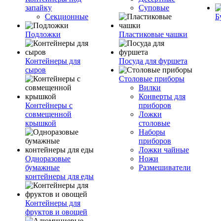
запайку
Суповые
Секционные
Б
Подложки
Пластиковые чашки
Контейнеры для
Посуда для фуршета
сыров
Столовые приборы
Вилки
Конверты для
Контейнеры с
приборов
совмещенной
Ложки
крышкой
столовые
Наборы
приборов
Ложки чайные
Одноразовые
Ножи
бумажные
Размешиватели
контейнеры для еды
Контейнеры для
фруктов и овощей