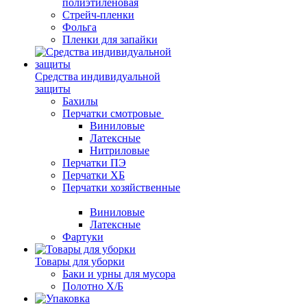
полиэтиленовая
Стрейч-пленки
Фольга
Пленки для запайки
Средства индивидуальной
защиты
Бахилы
Перчатки смотровые
Виниловые
Латексные
Нитриловые
Перчатки ПЭ
Перчатки ХБ
Перчатки хозяйственные
Виниловые
Латексные
Фартуки
Товары для уборки
Баки и урны для мусора
Полотно Х/Б