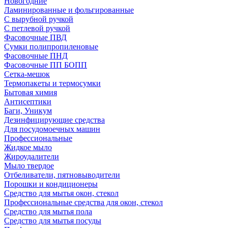
Новогодние
Ламинированные и фольгированные
С вырубной ручкой
С петлевой ручкой
Фасовочные ПВД
Сумки полипропиленовые
Фасовочные ПНД
Фасовочные ПП БОПП
Сетка-мешок
Термопакеты и термосумки
Бытовая химия
Антисептики
Баги, Уникум
Дезинфицирующие средства
Для посудомоечных машин
Профессиональные
Жидкое мыло
Жироудалители
Мыло твердое
Отбеливатели, пятновыводители
Порошки и кондиционеры
Средство для мытья окон, стекол
Профессиональные средства для окон, стекол
Средство для мытья пола
Средство для мытья посуды