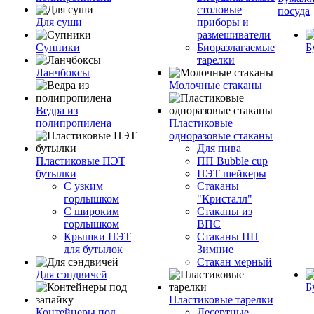
столовые
посуда
Для суши
приборы и
размешиватели
Супники
Биоразлагаемые
Б
тарелки
Ланчбоксы
Молочные стаканы
Ведра из
полипропилена
Пластиковые
одноразовые стаканы
Для пива
Пластиковые ПЭТ
ПП Bubble cup
бутылки
ПЭТ шейкеры
С узким
Стаканы
горлышком
"Кристалл"
С широким
Стаканы из
горлышком
ВПС
Крышки ПЭТ
Стаканы ПП
для бутылок
Зимние
Стакан мерный
Для сэндвичей
Б
Пластиковые тарелки
Контейнеры под
Десертные