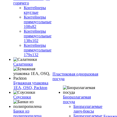
горячего
Контейнеры
круглые
Контейнеры
прямоугольные
108х82
Контейнеры
прямоугольные
138х102
Контейнеры
прямоугольные
179х132
Салатники
Пластиковая одноразовая
посуда
Бумажная упаковка
1ЕА, OSQ, Packton
Соусники
Биоразлагаемая
посуда
Биоразлагаемые
Банки из
ланч-боксы
полипропилена
Биоразлагаемые
Бумажн