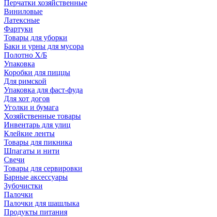
Перчатки хозяйственные
Виниловые
Латексные
Фартуки
Товары для уборки
Баки и урны для мусора
Полотно Х/Б
Упаковка
Коробки для пиццы
Для римской
Упаковка для фаст-фуда
Для хот догов
Уголки и бумага
Хозяйственные товары
Инвентарь для улиц
Клейкие ленты
Товары для пикника
Шпагаты и нити
Свечи
Товары для сервировки
Барные аксессуары
Зубочистки
Палочки
Палочки для шашлыка
Продукты питания