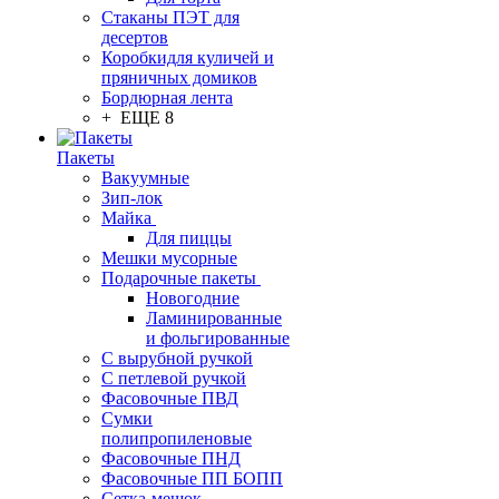
Стаканы ПЭТ для
десертов
Коробкидля куличей и
пряничных домиков
Бордюрная лента
+ ЕЩЕ 8
Пакеты
Вакуумные
Зип-лок
Майка
Для пиццы
Мешки мусорные
Подарочные пакеты
Новогодние
Ламинированные
и фольгированные
С вырубной ручкой
С петлевой ручкой
Фасовочные ПВД
Сумки
полипропиленовые
Фасовочные ПНД
Фасовочные ПП БОПП
Сетка-мешок