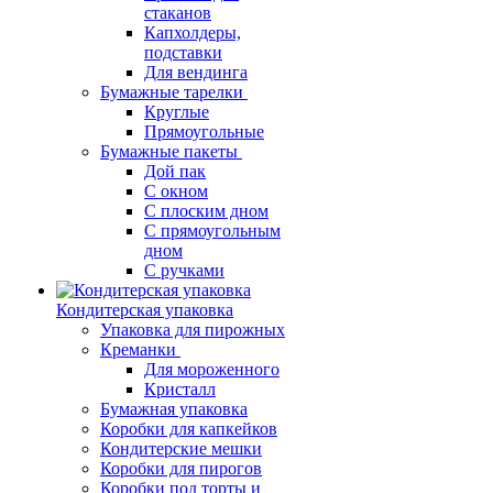
стаканов
Капхолдеры,
подставки
Для вендинга
Бумажные тарелки
Круглые
Прямоугольные
Бумажные пакеты
Дой пак
С окном
С плоским дном
С прямоугольным
дном
С ручками
Кондитерская упаковка
Упаковка для пирожных
Креманки
Для мороженного
Кристалл
Бумажная упаковка
Коробки для капкейков
Кондитерские мешки
Коробки для пирогов
Коробки под торты и