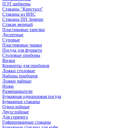
ПЭТ шейкеры
Стаканы "Кристалл"
Стаканы из ВПС
Стаканы ПП Зимние
Стакан мерный
Пластиковые тарелки
Десертные
Суповые
Пластиковые чашки
Посуда для фуршета
Столовые приборы
Вилки
Конверты для приборов
Ложки столовые
Наборы приборов
Ложки чайные
Ножи
Размешиватели
Бумажная одноразовая посуда
Бумажные стаканы
Однослойные
Двухслойные
Для горячего
Гофрированные стаканы
Бумажные стаканы для кофе