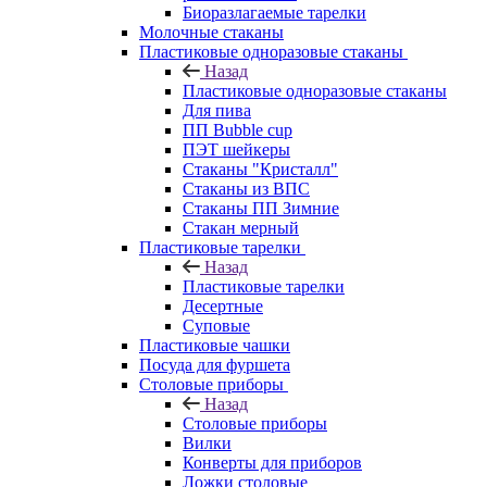
Биоразлагаемые тарелки
Молочные стаканы
Пластиковые одноразовые стаканы
Назад
Пластиковые одноразовые стаканы
Для пива
ПП Bubble cup
ПЭТ шейкеры
Стаканы "Кристалл"
Стаканы из ВПС
Стаканы ПП Зимние
Стакан мерный
Пластиковые тарелки
Назад
Пластиковые тарелки
Десертные
Суповые
Пластиковые чашки
Посуда для фуршета
Столовые приборы
Назад
Столовые приборы
Вилки
Конверты для приборов
Ложки столовые