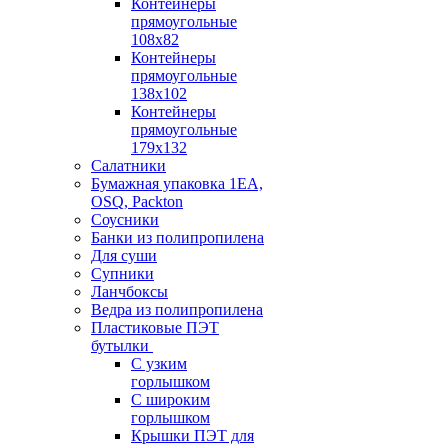
Контейнеры
прямоугольные
108х82
Контейнеры
прямоугольные
138х102
Контейнеры
прямоугольные
179х132
Салатники
Бумажная упаковка 1ЕА,
OSQ, Packton
Соусники
Банки из полипропилена
Для суши
Супники
Ланчбоксы
Ведра из полипропилена
Пластиковые ПЭТ
бутылки
С узким
горлышком
С широким
горлышком
Крышки ПЭТ для