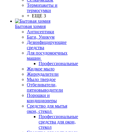
Термопакеты и
термосумки
+ ЕЩЕ 3
Бытовая химия
Антисептики
Баги, Уникум
Дезинфицирующие
средства
Для посудомоечных
машин
Профессиональные
Жидкое мыло
Жироудалители
Мыло твердое
Отбеливатели,
пятновыводители
Порошки и
кондиционеры
Средство для мытья
окон, стекол
Профессиональные
средства для окон,
стекол