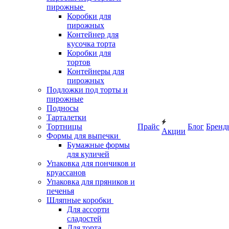
пирожные
Коробки для
пирожных
Контейнер для
кусочка торта
Коробки для
тортов
Контейнеры для
пирожных
Подложки под торты и
пирожные
Подносы
Тарталетки
Тортницы
Прайс
Блог
Бренд
Акции
Формы для выпечки
Бумажные формы
для куличей
Упаковка для пончиков и
круассанов
Упаковка для пряников и
печенья
Шляпные коробки
Для ассорти
сладостей
Для торта