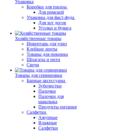
Упаковка
Коробки для пиццы
Для римской
Упаковка для фаст-фуда
Для хот догов
Уголки и бумага
Хозяйственные товары
Инвентарь для улиц
Клейкие ленты
Товары для пикника
Шпагаты и нити
Свечи
Товары для сервировки
Барные аксессуары
Зубочистки
Палочки
Палочки для
шашлыка
Продукты питания
Салфетки
Ажурные
Влажные
Салфетки