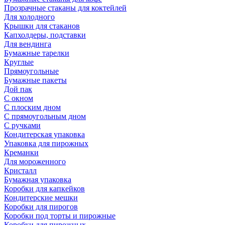
Прозрачные стаканы для коктейлей
Для холодного
Крышки для стаканов
Капхолдеры, подставки
Для вендинга
Бумажные тарелки
Круглые
Прямоугольные
Бумажные пакеты
Дой пак
С окном
С плоским дном
С прямоугольным дном
С ручками
Кондитерская упаковка
Упаковка для пирожных
Креманки
Для мороженного
Кристалл
Бумажная упаковка
Коробки для капкейков
Кондитерские мешки
Коробки для пирогов
Коробки под торты и пирожные
Коробки для пирожных