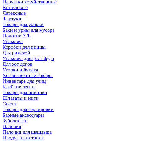
Перчатки хозяйственные
Виниловые
Латексные
Фартуки
Товары для уборки
Баки и урны для мусора
Полотно Х/Б
Упаковка
Коробки для пиццы
Для римской
Упаковка для фаст-фуда
Для хот догов
Уголки и бумага
Хозяйственные товары
Инвентарь для улиц
Клейкие ленты
Товары для пикника
Шпагаты и нити
Свечи
Товары для сервировки
Барные аксессуары
Зубочистки
Палочки
Палочки для шашлыка
Продукты питания