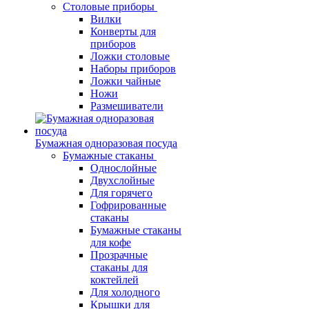
Столовые приборы
Вилки
Конверты для
приборов
Ложки столовые
Наборы приборов
Ложки чайные
Ножи
Размешиватели
Бумажная одноразовая посуда
Бумажные стаканы
Однослойные
Двухслойные
Для горячего
Гофрированные
стаканы
Бумажные стаканы
для кофе
Прозрачные
стаканы для
коктейлей
Для холодного
Крышки для