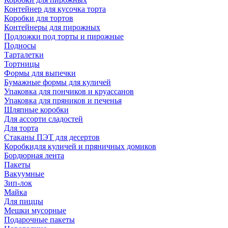
Контейнер для кусочка торта
Коробки для тортов
Контейнеры для пирожных
Подложки под торты и пирожные
Подносы
Тарталетки
Тортницы
Формы для выпечки
Бумажные формы для куличей
Упаковка для пончиков и круассанов
Упаковка для пряников и печенья
Шляпные коробки
Для ассорти сладостей
Для торта
Стаканы ПЭТ для десертов
Коробкидля куличей и пряничных домиков
Бордюрная лента
Пакеты
Вакуумные
Зип-лок
Майка
Для пиццы
Мешки мусорные
Подарочные пакеты