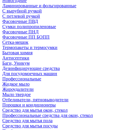
Новогодние
Ламинированные и фольгированные
С вырубной ручкой
С петлевой ручкой
Фасовочные ПВД
Сумки полипропиленовые
Фасовочные ПНД
Фасовочные ПП БОПП
Сетка-мешок
Термопакеты и термосумки
Бытовая химия
Антисептики
Баги, Уникум
Дезинфицирующие средства
Для посудомоечных машин
Профессиональные
Жидкое мыло
Жироудалители
Мыло твердое
Отбеливатели, пятновыводители
Порошки и кондиционеры
Средство для мытья окон, стекол
Профессиональные средства для окон, стекол
Средство для мытья пола
Средство для мытья посуды