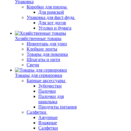
Упаковка
Коробки для пиццы
Для римской
Упаковка для фаст-фуда
Для хот догов
Уголки и бумага
Хозяйственные товары
Инвентарь для улиц
Клейкие ленты
Товары для пикника
Шпагаты и нити
Свечи
Товары для сервировки
Барные аксессуары
Зубочистки
Палочки
Палочки для
шашлыка
Продукты питания
Салфетки
Ажурные
Влажные
Салфетки