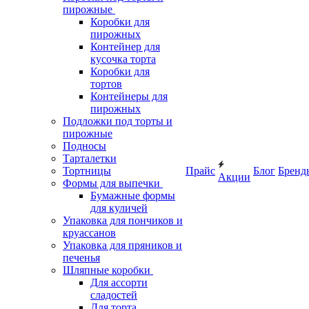
пирожные
Коробки для
пирожных
Контейнер для
кусочка торта
Коробки для
тортов
Контейнеры для
пирожных
Подложки под торты и
пирожные
Подносы
Тарталетки
Тортницы
Прайс
Блог
Бренд
Акции
Формы для выпечки
Бумажные формы
для куличей
Упаковка для пончиков и
круассанов
Упаковка для пряников и
печенья
Шляпные коробки
Для ассорти
сладостей
Для торта