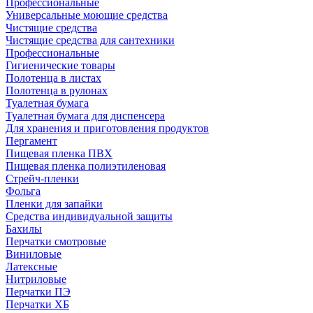
Профессиональные
Универсальные моющие средства
Чистящие средства
Чистящие средства для сантехники
Профессиональные
Гигиенические товары
Полотенца в листах
Полотенца в рулонах
Туалетная бумага
Туалетная бумага для диспенсера
Для хранения и приготовления продуктов
Пергамент
Пищевая пленка ПВХ
Пищевая пленка полиэтиленовая
Стрейч-пленки
Фольга
Пленки для запайки
Средства индивидуальной защиты
Бахилы
Перчатки смотровые
Виниловые
Латексные
Нитриловые
Перчатки ПЭ
Перчатки ХБ