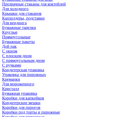
Прозрачные стаканы для коктейлей
Для холодного
Крышки для стаканов
Капхолдеры, подставки
Для вендинга
Бумажные тарелки
Круглые
Прямоугольные
Бумажные пакеты
Дой пак
С окном
С плоским дном
С прямоугольным дном
С ручками
Кондитерская упаковка
Упаковка для пирожных
Креманки
Для мороженного
Кристалл
Бумажная упаковка
Коробки для капкейков
Кондитерские мешки
Коробки для пирогов
Коробки под торты и пирожные
Коробки для пирожных