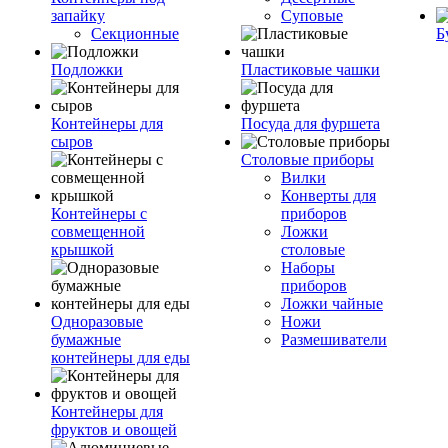
запайку
Суповые
Секционные
Б
Подложки
Пластиковые чашки
Контейнеры для
Посуда для фуршета
сыров
Столовые приборы
Вилки
Конверты для
Контейнеры с
приборов
совмещенной
Ложки
крышкой
столовые
Наборы
приборов
Ложки чайные
Одноразовые
Ножи
бумажные
Размешиватели
контейнеры для еды
Контейнеры для
фруктов и овощей