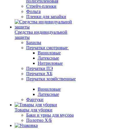
полиэтиленовая
Стрейч-пленки
Фольга
Пленки для запайки
Средства индивидуальной
защиты
Бахилы
Перчатки смотровые
Виниловые
Латексные
Нитриловые
Перчатки ПЭ
Перчатки ХБ
Перчатки хозяйственные
Виниловые
Латексные
Фартуки
Товары для уборки
Баки и урны для мусора
Полотно Х/Б