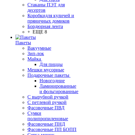
Стаканы ПЭТ для
десертов
Коробкидля куличей и
пряничных домиков
Бордюрная лента
+ ЕЩЕ 8
Пакеты
Вакуумные
Зип-лок
Майка
Для пиццы
Мешки мусорные
Подарочные пакеты
Новогодние
Ламинированные
и фольгированные
С вырубной ручкой
С петлевой ручкой
Фасовочные ПВД
Сумки
полипропиленовые
Фасовочные ПНД
Фасовочные ПП БОПП
Сетка-мешок