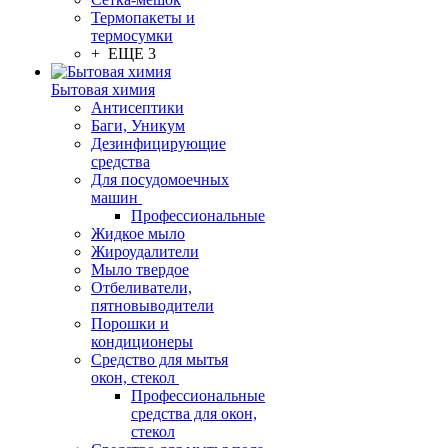
Термопакеты и
термосумки
+ ЕЩЕ 3
Бытовая химия
Антисептики
Баги, Уникум
Дезинфицирующие
средства
Для посудомоечных
машин
Профессиональные
Жидкое мыло
Жироудалители
Мыло твердое
Отбеливатели,
пятновыводители
Порошки и
кондиционеры
Средство для мытья
окон, стекол
Профессиональные
средства для окон,
стекол