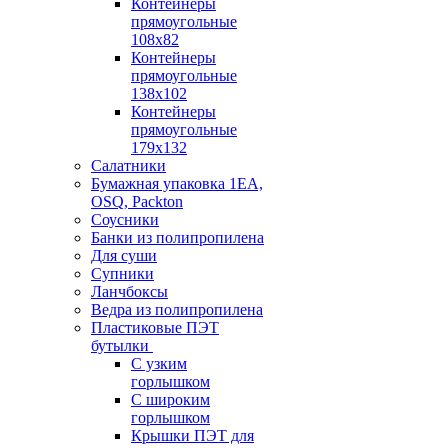
Контейнеры
прямоугольные
108х82
Контейнеры
прямоугольные
138х102
Контейнеры
прямоугольные
179х132
Салатники
Бумажная упаковка 1ЕА,
OSQ, Packton
Соусники
Банки из полипропилена
Для суши
Супники
Ланчбоксы
Ведра из полипропилена
Пластиковые ПЭТ
бутылки
С узким
горлышком
С широким
горлышком
Крышки ПЭТ для