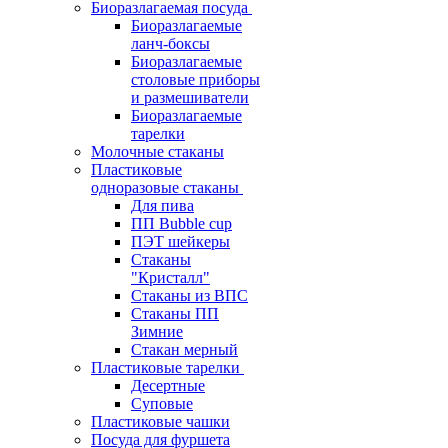
Биоразлагаемая посуда
Биоразлагаемые
ланч-боксы
Биоразлагаемые
столовые приборы
и размешиватели
Биоразлагаемые
тарелки
Молочные стаканы
Пластиковые
одноразовые стаканы
Для пива
ПП Bubble cup
ПЭТ шейкеры
Стаканы
"Кристалл"
Стаканы из ВПС
Стаканы ПП
Зимние
Стакан мерный
Пластиковые тарелки
Десертные
Суповые
Пластиковые чашки
Посуда для фуршета