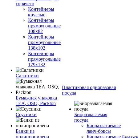
горячего
Контейнеры
круглые
Контейнеры
прямоугольные
108х82
Контейнеры
прямоугольные
138х102
Контейнеры
прямоугольные
179х132
Салатники
Пластиковая одноразовая
посуда
Бумажная упаковка
1ЕА, OSQ, Packton
Соусники
Биоразлагаемая
посуда
Биоразлагаемые
Банки из
ланч-боксы
полипропилена
Биоразлагаемые
Бумажн