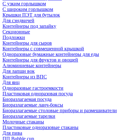
С узким горлышком
С широким горлышком
Крышки ПЭТ для бутылок
Для сэндвичей
Контейнеры под запайку
Секционные
Подложки
Контейнеры для сыров
Контейнеры с совмещенной крышкой
Одноразовые бумажные контейнеры для еды
Контейнеры для фруктов и овощей
Алюминиевые контейнеры
Для лапши вок
Контейнеры из ВПС
Для яиц
Одноразовые гастроемкости
Пластиковая одноразовая посуда
Биоразлагаемая посуда
Биоразлагаемые ланч-боксы
Биоразлагаемые столовые приборы и размешиватели
Биоразлагаемые тарелки
Молочные стаканы
Пластиковые одноразовые стаканы
Для пива
ПП Bubble cup