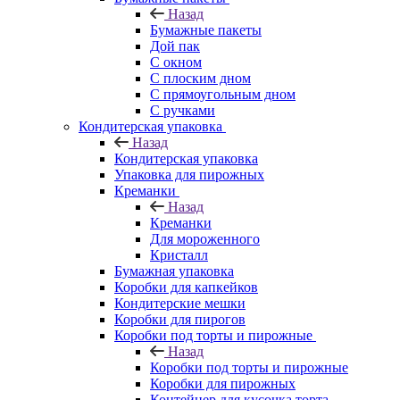
Назад
Бумажные пакеты
Дой пак
С окном
С плоским дном
С прямоугольным дном
С ручками
Кондитерская упаковка
Назад
Кондитерская упаковка
Упаковка для пирожных
Креманки
Назад
Креманки
Для мороженного
Кристалл
Бумажная упаковка
Коробки для капкейков
Кондитерские мешки
Коробки для пирогов
Коробки под торты и пирожные
Назад
Коробки под торты и пирожные
Коробки для пирожных
Контейнер для кусочка торта