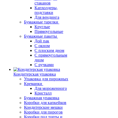
стаканов
Капхолдеры,
подставки
Для вендинга
Бумажные тарелки
Круглые
Прямоугольные
Бумажные пакеты
Дой пак
С окном
С плоским дном
С прямоугольным
дном
С ручками
Кондитерская упаковка
Упаковка для пирожных
Креманки
Для мороженного
Кристалл
Бумажная упаковка
Коробки для капкейков
Кондитерские мешки
Коробки для пирогов
Коробки под торты и