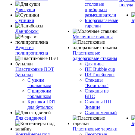
столовые
посуда
Для суши
приборы и
размешиватели
Супники
Биоразлагаемые
Б
тарелки
Ланчбоксы
Молочные стаканы
Ведра из
полипропилена
Пластиковые
одноразовые стаканы
Для пива
Пластиковые ПЭТ
ПП Bubble cup
бутылки
ПЭТ шейкеры
С узким
Стаканы
горлышком
"Кристалл"
С широким
Стаканы из
горлышком
ВПС
Крышки ПЭТ
Стаканы ПП
для бутылок
Зимние
Стакан мерный
Для сэндвичей
Б
Пластиковые тарелки
Контейнеры под
Десертные