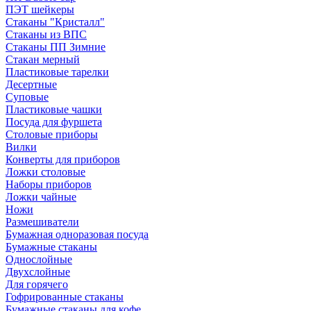
ПЭТ шейкеры
Стаканы "Кристалл"
Стаканы из ВПС
Стаканы ПП Зимние
Стакан мерный
Пластиковые тарелки
Десертные
Суповые
Пластиковые чашки
Посуда для фуршета
Столовые приборы
Вилки
Конверты для приборов
Ложки столовые
Наборы приборов
Ложки чайные
Ножи
Размешиватели
Бумажная одноразовая посуда
Бумажные стаканы
Однослойные
Двухслойные
Для горячего
Гофрированные стаканы
Бумажные стаканы для кофе