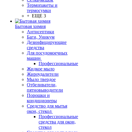
Термопакеты и
термосумки
+ ЕЩЕ 3
Бытовая химия
Антисептики
Баги, Уникум
Дезинфицирующие
средства
Для посудомоечных
машин
Профессиональные
Жидкое мыло
Жироудалители
Мыло твердое
Отбеливатели,
пятновыводители
Порошки и
кондиционеры
Средство для мытья
окон, стекол
Профессиональные
средства для окон,
стекол