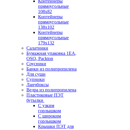
Контейнеры
прямоугольные
108х82
Контейнеры
прямоугольные
138х102
Контейнеры
прямоугольные
179х132
Салатники
Бумажная упаковка 1ЕА,
OSQ, Packton
Соусники
Банки из полипропилена
Для суши
Супники
Ланчбоксы
Ведра из полипропилена
Пластиковые ПЭТ
бутылки
С узким
горлышком
С широким
горлышком
Крышки ПЭТ для