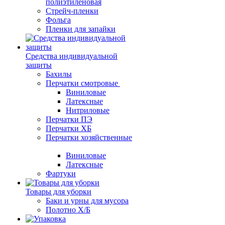
полиэтиленовая
Стрейч-пленки
Фольга
Пленки для запайки
Средства индивидуальной
защиты
Бахилы
Перчатки смотровые
Виниловые
Латексные
Нитриловые
Перчатки ПЭ
Перчатки ХБ
Перчатки хозяйственные
Виниловые
Латексные
Фартуки
Товары для уборки
Баки и урны для мусора
Полотно Х/Б