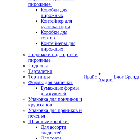
пирожные
Коробки для
пирожных
Контейнер для
кусочка торта
Коробки для
тортов
Контейнеры для
пирожных
Подложки под торты и
пирожные
Подносы
Тарталетки
Тортницы
Прайс
Блог
Бренд
Акции
Формы для выпечки
Бумажные формы
для куличей
Упаковка для пончиков и
круассанов
Упаковка для пряников и
печенья
Шляпные коробки
Для ассорти
сладостей
Для торта