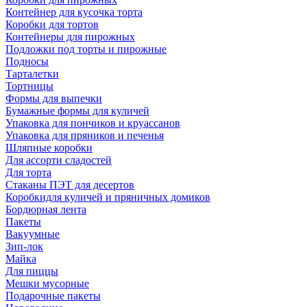
Контейнер для кусочка торта
Коробки для тортов
Контейнеры для пирожных
Подложки под торты и пирожные
Подносы
Тарталетки
Тортницы
Формы для выпечки
Бумажные формы для куличей
Упаковка для пончиков и круассанов
Упаковка для пряников и печенья
Шляпные коробки
Для ассорти сладостей
Для торта
Стаканы ПЭТ для десертов
Коробкидля куличей и пряничных домиков
Бордюрная лента
Пакеты
Вакуумные
Зип-лок
Майка
Для пиццы
Мешки мусорные
Подарочные пакеты