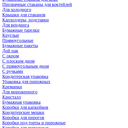
Прозрачные стаканы для коктейлей
Для холодного
Крышки для стаканов
Капхолдеры, подставки
Для вендинга
Бумажные тарелки
Круглые
Прямоугольные
Бумажные пакеты
Дой пак
С окном
С плоским дном
С прямоугольным дном
С ручками
Кондитерская упаковка
Упаковка для пирожных
Креманки
Для мороженного
Кристалл
Бумажная упаковка
Коробки для капкейков
Кондитерские мешки
Коробки для пирогов
Коробки под торты и пирожные
Коробки для пирожных