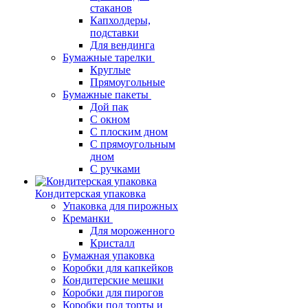
стаканов
Капхолдеры,
подставки
Для вендинга
Бумажные тарелки
Круглые
Прямоугольные
Бумажные пакеты
Дой пак
С окном
С плоским дном
С прямоугольным
дном
С ручками
Кондитерская упаковка
Упаковка для пирожных
Креманки
Для мороженного
Кристалл
Бумажная упаковка
Коробки для капкейков
Кондитерские мешки
Коробки для пирогов
Коробки под торты и