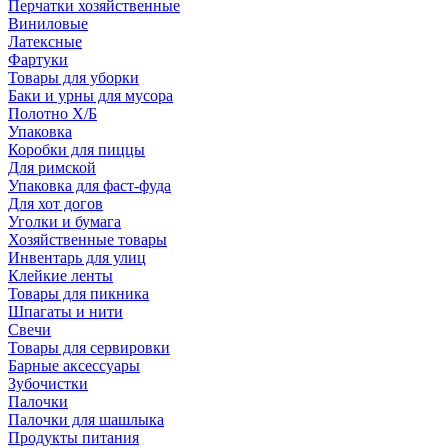
Перчатки хозяйственные
Виниловые
Латексные
Фартуки
Товары для уборки
Баки и урны для мусора
Полотно Х/Б
Упаковка
Коробки для пиццы
Для римской
Упаковка для фаст-фуда
Для хот догов
Уголки и бумага
Хозяйственные товары
Инвентарь для улиц
Клейкие ленты
Товары для пикника
Шпагаты и нити
Свечи
Товары для сервировки
Барные аксессуары
Зубочистки
Палочки
Палочки для шашлыка
Продукты питания