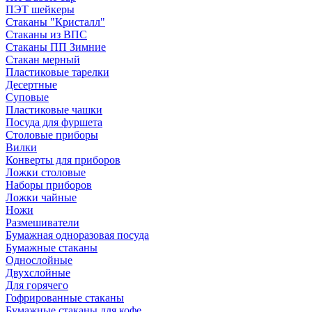
ПЭТ шейкеры
Стаканы "Кристалл"
Стаканы из ВПС
Стаканы ПП Зимние
Стакан мерный
Пластиковые тарелки
Десертные
Суповые
Пластиковые чашки
Посуда для фуршета
Столовые приборы
Вилки
Конверты для приборов
Ложки столовые
Наборы приборов
Ложки чайные
Ножи
Размешиватели
Бумажная одноразовая посуда
Бумажные стаканы
Однослойные
Двухслойные
Для горячего
Гофрированные стаканы
Бумажные стаканы для кофе