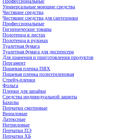
Профессиональные
Универсальные моющие средства
Чистящие средства
Чистящие средства для сантехники
Профессиональные
Гигиенические товары
Полотенца в листах
Полотенца в рулонах
Туалетная бумага
Туалетная бумага для диспенсера
Для хранения и приготовления продуктов
Пергамент
Пищевая пленка ПВХ
Пищевая пленка полиэтиленовая
Стрейч-пленки
Фольга
Пленки для запайки
Средства индивидуальной защиты
Бахилы
Перчатки смотровые
Виниловые
Латексные
Нитриловые
Перчатки ПЭ
Перчатки ХБ