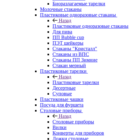
Биоразлагаемые тарелки
Молочные стаканы
Пластиковые одноразовые стаканы
Назад
Пластиковые одноразовые стаканы
Для пива
ПП Bubble cup
ПЭТ шейкеры
Стаканы "Кристалл"
Стаканы из ВПС
Стаканы ПП Зимние
Стакан мерный
Пластиковые тарелки
Назад
Пластиковые тарелки
Десертные
Суповые
Пластиковые чашки
Посуда для фуршета
Столовые приборы
Назад
Столовые приборы
Вилки
Конверты для приборов
Ложки столовые