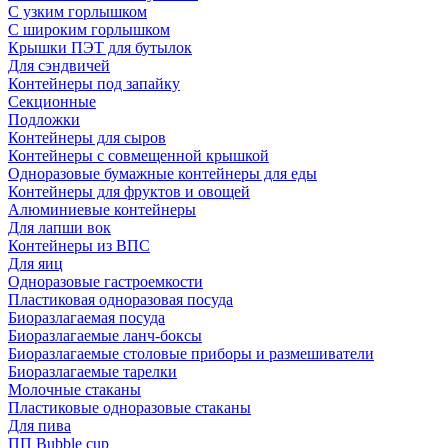
С узким горлышком
С широким горлышком
Крышки ПЭТ для бутылок
Для сэндвичей
Контейнеры под запайку
Секционные
Подложки
Контейнеры для сыров
Контейнеры с совмещенной крышкой
Одноразовые бумажные контейнеры для еды
Контейнеры для фруктов и овощей
Алюминиевые контейнеры
Для лапши вок
Контейнеры из ВПС
Для яиц
Одноразовые гастроемкости
Пластиковая одноразовая посуда
Биоразлагаемая посуда
Биоразлагаемые ланч-боксы
Биоразлагаемые столовые приборы и размешиватели
Биоразлагаемые тарелки
Молочные стаканы
Пластиковые одноразовые стаканы
Для пива
ПП Bubble cup