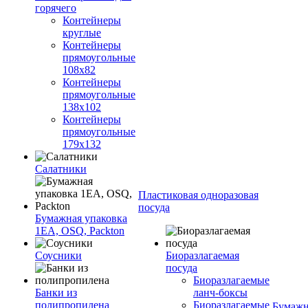
горячего
Контейнеры
круглые
Контейнеры
прямоугольные
108х82
Контейнеры
прямоугольные
138х102
Контейнеры
прямоугольные
179х132
Салатники
Пластиковая одноразовая
посуда
Бумажная упаковка
1ЕА, OSQ, Packton
Соусники
Биоразлагаемая
посуда
Биоразлагаемые
Банки из
ланч-боксы
полипропилена
Биоразлагаемые
Бумажн