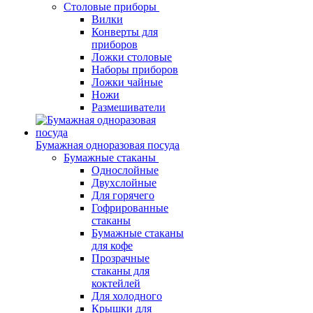
Столовые приборы
Вилки
Конверты для
приборов
Ложки столовые
Наборы приборов
Ложки чайные
Ножи
Размешиватели
Бумажная одноразовая посуда
Бумажные стаканы
Однослойные
Двухслойные
Для горячего
Гофрированные
стаканы
Бумажные стаканы
для кофе
Прозрачные
стаканы для
коктейлей
Для холодного
Крышки для