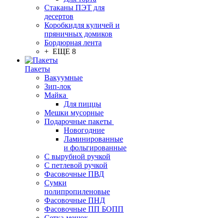
Стаканы ПЭТ для
десертов
Коробкидля куличей и
пряничных домиков
Бордюрная лента
+ ЕЩЕ 8
Пакеты
Вакуумные
Зип-лок
Майка
Для пиццы
Мешки мусорные
Подарочные пакеты
Новогодние
Ламинированные
и фольгированные
С вырубной ручкой
С петлевой ручкой
Фасовочные ПВД
Сумки
полипропиленовые
Фасовочные ПНД
Фасовочные ПП БОПП
Сетка-мешок