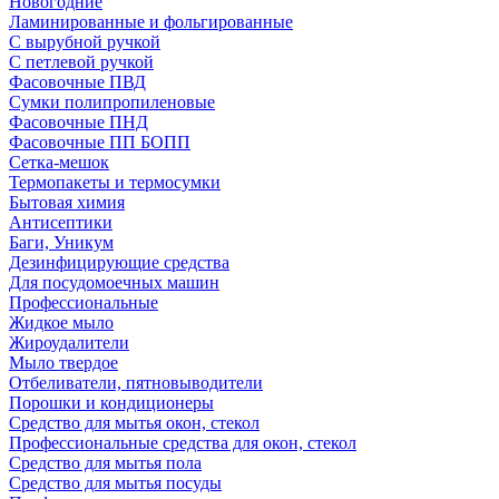
Новогодние
Ламинированные и фольгированные
С вырубной ручкой
С петлевой ручкой
Фасовочные ПВД
Сумки полипропиленовые
Фасовочные ПНД
Фасовочные ПП БОПП
Сетка-мешок
Термопакеты и термосумки
Бытовая химия
Антисептики
Баги, Уникум
Дезинфицирующие средства
Для посудомоечных машин
Профессиональные
Жидкое мыло
Жироудалители
Мыло твердое
Отбеливатели, пятновыводители
Порошки и кондиционеры
Средство для мытья окон, стекол
Профессиональные средства для окон, стекол
Средство для мытья пола
Средство для мытья посуды