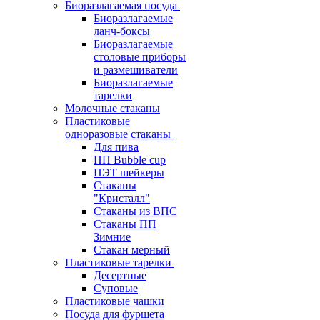
Биоразлагаемая посуда
Биоразлагаемые
ланч-боксы
Биоразлагаемые
столовые приборы
и размешиватели
Биоразлагаемые
тарелки
Молочные стаканы
Пластиковые
одноразовые стаканы
Для пива
ПП Bubble cup
ПЭТ шейкеры
Стаканы
"Кристалл"
Стаканы из ВПС
Стаканы ПП
Зимние
Стакан мерный
Пластиковые тарелки
Десертные
Суповые
Пластиковые чашки
Посуда для фуршета