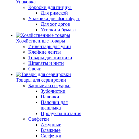
Упаковка
Коробки для пиццы
Для римской
Упаковка для фаст-фуда
Для хот догов
Уголки и бумага
Хозяйственные товары
Инвентарь для улиц
Клейкие ленты
Товары для пикника
Шпагаты и нити
Свечи
Товары для сервировки
Барные аксессуары
Зубочистки
Палочки
Палочки для
шашлыка
Продукты питания
Салфетки
Ажурные
Влажные
Салфетки