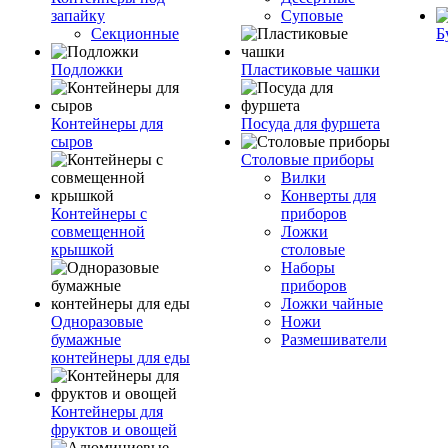
запайку
Суповые
Секционные
Б
Подложки
Пластиковые чашки
Контейнеры для
Посуда для фуршета
сыров
Столовые приборы
Вилки
Конверты для
Контейнеры с
приборов
совмещенной
Ложки
крышкой
столовые
Наборы
приборов
Ложки чайные
Одноразовые
Ножи
бумажные
Размешиватели
контейнеры для еды
Контейнеры для
фруктов и овощей