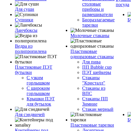
столовые
посуда
Для суши
приборы и
размешиватели
Супники
Биоразлагаемые
Б
тарелки
Ланчбоксы
Молочные стаканы
Ведра из
полипропилена
Пластиковые
одноразовые стаканы
Для пива
Пластиковые ПЭТ
ПП Bubble cup
бутылки
ПЭТ шейкеры
С узким
Стаканы
горлышком
"Кристалл"
С широким
Стаканы из
горлышком
ВПС
Крышки ПЭТ
Стаканы ПП
для бутылок
Зимние
Стакан мерный
Для сэндвичей
Б
Пластиковые тарелки
Контейнеры под
Десертные