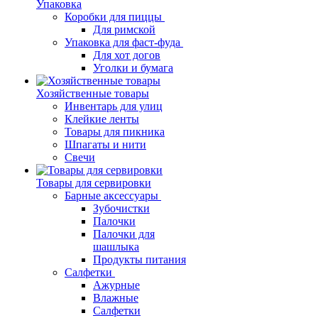
Упаковка
Коробки для пиццы
Для римской
Упаковка для фаст-фуда
Для хот догов
Уголки и бумага
Хозяйственные товары
Инвентарь для улиц
Клейкие ленты
Товары для пикника
Шпагаты и нити
Свечи
Товары для сервировки
Барные аксессуары
Зубочистки
Палочки
Палочки для
шашлыка
Продукты питания
Салфетки
Ажурные
Влажные
Салфетки