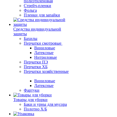
полиэтиленовая
Стрейч-пленки
Фольга
Пленки для запайки
Средства индивидуальной
защиты
Бахилы
Перчатки смотровые
Виниловые
Латексные
Нитриловые
Перчатки ПЭ
Перчатки ХБ
Перчатки хозяйственные
Виниловые
Латексные
Фартуки
Товары для уборки
Баки и урны для мусора
Полотно Х/Б