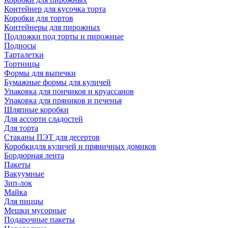
Контейнер для кусочка торта
Коробки для тортов
Контейнеры для пирожных
Подложки под торты и пирожные
Подносы
Тарталетки
Тортницы
Формы для выпечки
Бумажные формы для куличей
Упаковка для пончиков и круассанов
Упаковка для пряников и печенья
Шляпные коробки
Для ассорти сладостей
Для торта
Стаканы ПЭТ для десертов
Коробкидля куличей и пряничных домиков
Бордюрная лента
Пакеты
Вакуумные
Зип-лок
Майка
Для пиццы
Мешки мусорные
Подарочные пакеты