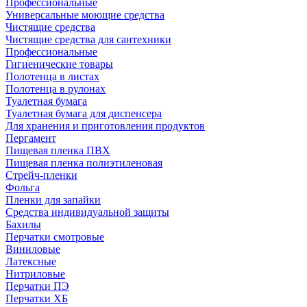
Профессиональные
Универсальные моющие средства
Чистящие средства
Чистящие средства для сантехники
Профессиональные
Гигиенические товары
Полотенца в листах
Полотенца в рулонах
Туалетная бумага
Туалетная бумага для диспенсера
Для хранения и приготовления продуктов
Пергамент
Пищевая пленка ПВХ
Пищевая пленка полиэтиленовая
Стрейч-пленки
Фольга
Пленки для запайки
Средства индивидуальной защиты
Бахилы
Перчатки смотровые
Виниловые
Латексные
Нитриловые
Перчатки ПЭ
Перчатки ХБ