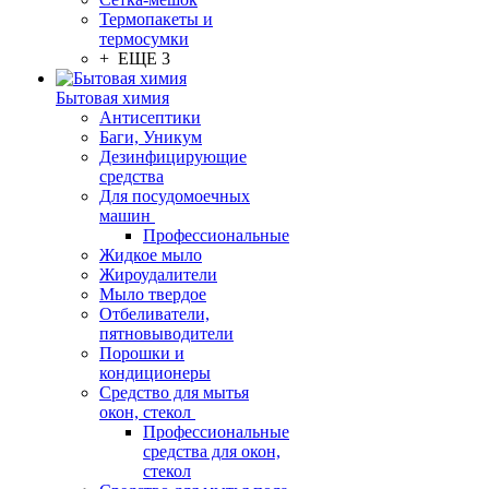
Термопакеты и
термосумки
+ ЕЩЕ 3
Бытовая химия
Антисептики
Баги, Уникум
Дезинфицирующие
средства
Для посудомоечных
машин
Профессиональные
Жидкое мыло
Жироудалители
Мыло твердое
Отбеливатели,
пятновыводители
Порошки и
кондиционеры
Средство для мытья
окон, стекол
Профессиональные
средства для окон,
стекол