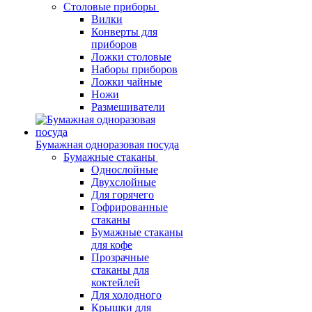
Столовые приборы
Вилки
Конверты для
приборов
Ложки столовые
Наборы приборов
Ложки чайные
Ножи
Размешиватели
Бумажная одноразовая посуда
Бумажные стаканы
Однослойные
Двухслойные
Для горячего
Гофрированные
стаканы
Бумажные стаканы
для кофе
Прозрачные
стаканы для
коктейлей
Для холодного
Крышки для