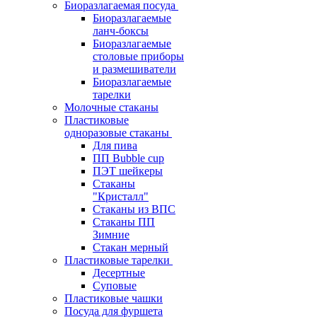
Биоразлагаемая посуда
Биоразлагаемые
ланч-боксы
Биоразлагаемые
столовые приборы
и размешиватели
Биоразлагаемые
тарелки
Молочные стаканы
Пластиковые
одноразовые стаканы
Для пива
ПП Bubble cup
ПЭТ шейкеры
Стаканы
"Кристалл"
Стаканы из ВПС
Стаканы ПП
Зимние
Стакан мерный
Пластиковые тарелки
Десертные
Суповые
Пластиковые чашки
Посуда для фуршета