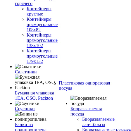
горячего
Контейнеры
круглые
Контейнеры
прямоугольные
108х82
Контейнеры
прямоугольные
138х102
Контейнеры
прямоугольные
179х132
Салатники
Пластиковая одноразовая
посуда
Бумажная упаковка
1ЕА, OSQ, Packton
Соусники
Биоразлагаемая
посуда
Биоразлагаемые
Банки из
ланч-боксы
полипропилена
Биоразлагаемые
Бумажн