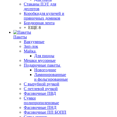
Стаканы ПЭТ для
десертов
Коробкидля куличей и
пряничных домиков
Бордюрная лента
+ ЕЩЕ 8
Пакеты
Вакуумные
Зип-лок
Майка
Для пиццы
Мешки мусорные
Подарочные пакеты
Новогодние
Ламинированные
и фольгированные
С вырубной ручкой
С петлевой ручкой
Фасовочные ПВД
Сумки
полипропиленовые
Фасовочные ПНД
Фасовочные ПП БОПП
Сетка-мешок