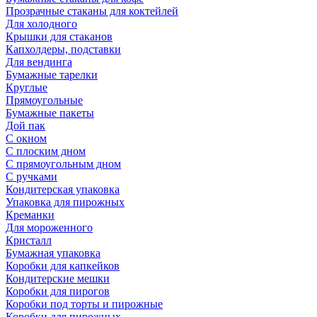
Прозрачные стаканы для коктейлей
Для холодного
Крышки для стаканов
Капхолдеры, подставки
Для вендинга
Бумажные тарелки
Круглые
Прямоугольные
Бумажные пакеты
Дой пак
С окном
С плоским дном
С прямоугольным дном
С ручками
Кондитерская упаковка
Упаковка для пирожных
Креманки
Для мороженного
Кристалл
Бумажная упаковка
Коробки для капкейков
Кондитерские мешки
Коробки для пирогов
Коробки под торты и пирожные
Коробки для пирожных