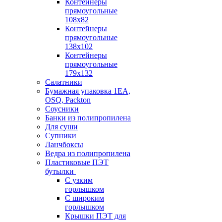
Контейнеры
прямоугольные
108х82
Контейнеры
прямоугольные
138х102
Контейнеры
прямоугольные
179х132
Салатники
Бумажная упаковка 1ЕА,
OSQ, Packton
Соусники
Банки из полипропилена
Для суши
Супники
Ланчбоксы
Ведра из полипропилена
Пластиковые ПЭТ
бутылки
С узким
горлышком
С широким
горлышком
Крышки ПЭТ для