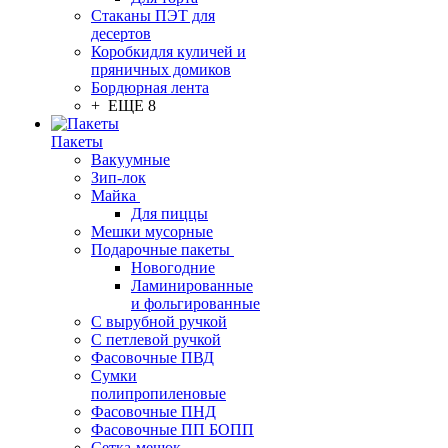
Стаканы ПЭТ для
десертов
Коробкидля куличей и
пряничных домиков
Бордюрная лента
+ ЕЩЕ 8
Пакеты
Вакуумные
Зип-лок
Майка
Для пиццы
Мешки мусорные
Подарочные пакеты
Новогодние
Ламинированные
и фольгированные
С вырубной ручкой
С петлевой ручкой
Фасовочные ПВД
Сумки
полипропиленовые
Фасовочные ПНД
Фасовочные ПП БОПП
Сетка-мешок