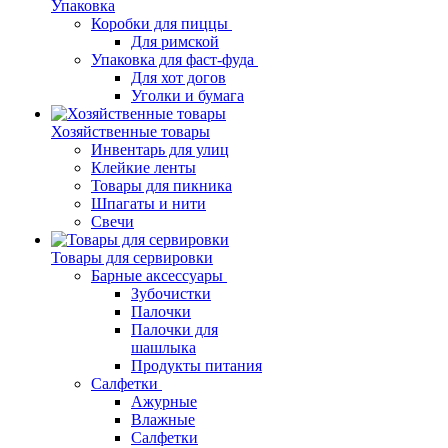
Упаковка
Коробки для пиццы
Для римской
Упаковка для фаст-фуда
Для хот догов
Уголки и бумага
Хозяйственные товары
Инвентарь для улиц
Клейкие ленты
Товары для пикника
Шпагаты и нити
Свечи
Товары для сервировки
Барные аксессуары
Зубочистки
Палочки
Палочки для
шашлыка
Продукты питания
Салфетки
Ажурные
Влажные
Салфетки