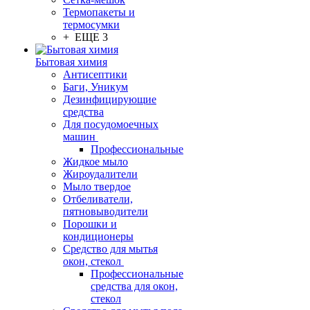
Термопакеты и
термосумки
+ ЕЩЕ 3
Бытовая химия
Антисептики
Баги, Уникум
Дезинфицирующие
средства
Для посудомоечных
машин
Профессиональные
Жидкое мыло
Жироудалители
Мыло твердое
Отбеливатели,
пятновыводители
Порошки и
кондиционеры
Средство для мытья
окон, стекол
Профессиональные
средства для окон,
стекол