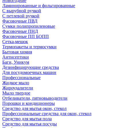
Новогодние
Ламинированные и фольгированные
С вырубной ручкой
С петлевой ручкой
Фасовочные ПВД
Сумки полипропиленовые
Фасовочные ПНД
Фасовочные ПП БОПП
Сетка-мешок
Термопакеты и термосумки
Бытовая химия
Антисептики
Баги, Уникум
Дезинфицирующие средства
Для посудомоечных машин
Профессиональные
Жидкое мыло
Жироудалители
Мыло твердое
Отбеливатели, пятновыводители
Порошки и кондиционеры
Средство для мытья окон, стекол
Профессиональные средства для окон, стекол
Средство для мытья пола
Средство для мытья посуды