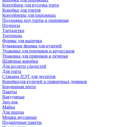
Контейнер для кусочка торта
Коробки для тортов
Контейнеры для пирожных
Подложки под торты и пирожные
Подносы
Тарталетки
Тортницы
Формы для выпечки
Бумажные формы для куличей
Упаковка для пончиков и круассанов
Упаковка для пряников и печенья
Шляпные коробки
Для ассорти сладостей
Для торта
Стаканы ПЭТ для десертов
Коробкидля куличей и пряничных домиков
Бордюрная лента
Пакеты
Вакуумные
Зип-лок
Майка
Для пиццы
Мешки мусорные
Подарочные пакеты