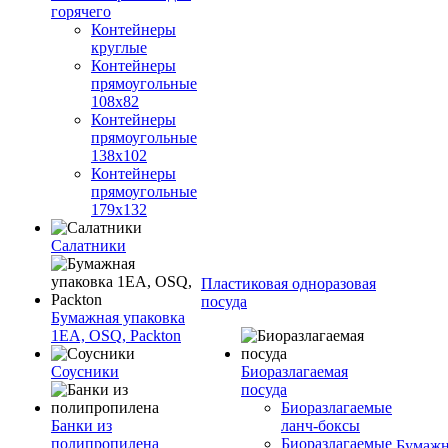
горячего
Контейнеры
круглые
Контейнеры
прямоугольные
108х82
Контейнеры
прямоугольные
138х102
Контейнеры
прямоугольные
179х132
Салатники
Пластиковая одноразовая
посуда
Бумажная упаковка
1ЕА, OSQ, Packton
Соусники
Биоразлагаемая
посуда
Биоразлагаемые
Банки из
ланч-боксы
полипропилена
Биоразлагаемые
Бумажн