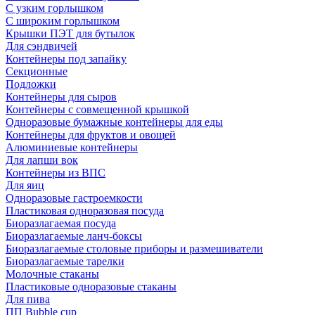
С узким горлышком
С широким горлышком
Крышки ПЭТ для бутылок
Для сэндвичей
Контейнеры под запайку
Секционные
Подложки
Контейнеры для сыров
Контейнеры с совмещенной крышкой
Одноразовые бумажные контейнеры для еды
Контейнеры для фруктов и овощей
Алюминиевые контейнеры
Для лапши вок
Контейнеры из ВПС
Для яиц
Одноразовые гастроемкости
Пластиковая одноразовая посуда
Биоразлагаемая посуда
Биоразлагаемые ланч-боксы
Биоразлагаемые столовые приборы и размешиватели
Биоразлагаемые тарелки
Молочные стаканы
Пластиковые одноразовые стаканы
Для пива
ПП Bubble cup