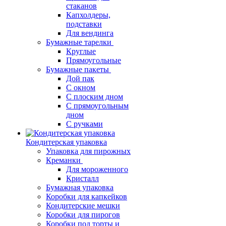
стаканов
Капхолдеры,
подставки
Для вендинга
Бумажные тарелки
Круглые
Прямоугольные
Бумажные пакеты
Дой пак
С окном
С плоским дном
С прямоугольным
дном
С ручками
Кондитерская упаковка
Упаковка для пирожных
Креманки
Для мороженного
Кристалл
Бумажная упаковка
Коробки для капкейков
Кондитерские мешки
Коробки для пирогов
Коробки под торты и