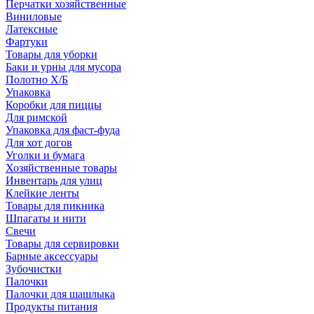
Перчатки хозяйственные
Виниловые
Латексные
Фартуки
Товары для уборки
Баки и урны для мусора
Полотно Х/Б
Упаковка
Коробки для пиццы
Для римской
Упаковка для фаст-фуда
Для хот догов
Уголки и бумага
Хозяйственные товары
Инвентарь для улиц
Клейкие ленты
Товары для пикника
Шпагаты и нити
Свечи
Товары для сервировки
Барные аксессуары
Зубочистки
Палочки
Палочки для шашлыка
Продукты питания