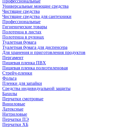
Профессиональные
Универсальные моющие средства
Чистящие средства
Чистящие средства для сантехники
Профессиональные
Гигиенические товары
Полотенца в листах
Полотенца в рулонах
Туалетная бумага
Туалетная бумага для диспенсера
Для хранения и приготовления продуктов
Пергамент
Пищевая пленка ПВХ
Пищевая пленка полиэтиленовая
Стрейч-пленки
Фольга
Пленки для запайки
Средства индивидуальной защиты
Бахилы
Перчатки смотровые
Виниловые
Латексные
Нитриловые
Перчатки ПЭ
Перчатки ХБ