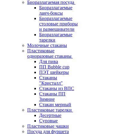
Биоразлагаемая посуда
Биоразлагаемые
ланч-боксы
Биоразлагаемые
столовые приборы
и размешиватели
Биоразлагаемые
тарелки
Молочные стаканы
Пластиковые
одноразовые стаканы
Для пива
ПП Bubble cup
ПЭТ шейкеры
Стаканы
"Кристалл"
Стаканы из ВПС
Стаканы ПП
Зимние
Стакан мерный
Пластиковые тарелки
Десертные
Суповые
Пластиковые чашки
Посуда для фуршета