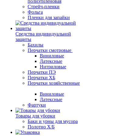
полиэтиленовая
Стрейч-пленки
Фольга
Пленки для запайки
Средства индивидуальной
защиты
Бахилы
Перчатки смотровые
Виниловые
Латексные
Нитриловые
Перчатки ПЭ
Перчатки ХБ
Перчатки хозяйственные
Виниловые
Латексные
Фартуки
Товары для уборки
Баки и урны для мусора
Полотно Х/Б