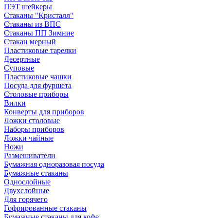
ПЭТ шейкеры
Стаканы "Кристалл"
Стаканы из ВПС
Стаканы ПП Зимние
Стакан мерный
Пластиковые тарелки
Десертные
Суповые
Пластиковые чашки
Посуда для фуршета
Столовые приборы
Вилки
Конверты для приборов
Ложки столовые
Наборы приборов
Ложки чайные
Ножи
Размешиватели
Бумажная одноразовая посуда
Бумажные стаканы
Однослойные
Двухслойные
Для горячего
Гофрированные стаканы
Бумажные стаканы для кофе