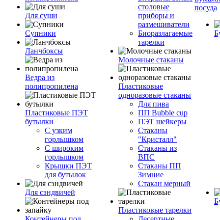
столовые
посуда
Для суши
приборы и
размешиватели
Супники
Биоразлагаемые
Б
тарелки
Ланчбоксы
Молочные стаканы
Ведра из
полипропилена
Пластиковые
одноразовые стаканы
Для пива
Пластиковые ПЭТ
ПП Bubble cup
бутылки
ПЭТ шейкеры
С узким
Стаканы
горлышком
"Кристалл"
С широким
Стаканы из
горлышком
ВПС
Крышки ПЭТ
Стаканы ПП
для бутылок
Зимние
Стакан мерный
Для сэндвичей
Б
Пластиковые тарелки
Контейнеры под
Десертные