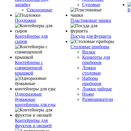
запайку
Суповые
Секционные
Б
Подложки
Пластиковые чашки
Контейнеры для
Посуда для фуршета
сыров
Столовые приборы
Вилки
Конверты для
Контейнеры с
приборов
совмещенной
Ложки
крышкой
столовые
Наборы
приборов
Ложки чайные
Одноразовые
Ножи
бумажные
Размешиватели
контейнеры для еды
Контейнеры для
фруктов и овощей