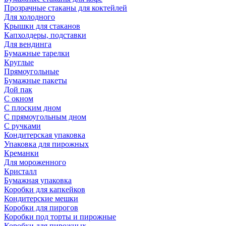
Прозрачные стаканы для коктейлей
Для холодного
Крышки для стаканов
Капхолдеры, подставки
Для вендинга
Бумажные тарелки
Круглые
Прямоугольные
Бумажные пакеты
Дой пак
С окном
С плоским дном
С прямоугольным дном
С ручками
Кондитерская упаковка
Упаковка для пирожных
Креманки
Для мороженного
Кристалл
Бумажная упаковка
Коробки для капкейков
Кондитерские мешки
Коробки для пирогов
Коробки под торты и пирожные
Коробки для пирожных