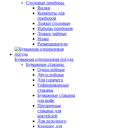
Столовые приборы
Вилки
Конверты для
приборов
Ложки столовые
Наборы приборов
Ложки чайные
Ножи
Размешиватели
Бумажная одноразовая посуда
Бумажные стаканы
Однослойные
Двухслойные
Для горячего
Гофрированные
стаканы
Бумажные стаканы
для кофе
Прозрачные
стаканы для
коктейлей
Для холодного
Крышки для