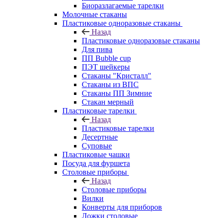
Биоразлагаемые тарелки
Молочные стаканы
Пластиковые одноразовые стаканы
Назад
Пластиковые одноразовые стаканы
Для пива
ПП Bubble cup
ПЭТ шейкеры
Стаканы "Кристалл"
Стаканы из ВПС
Стаканы ПП Зимние
Стакан мерный
Пластиковые тарелки
Назад
Пластиковые тарелки
Десертные
Суповые
Пластиковые чашки
Посуда для фуршета
Столовые приборы
Назад
Столовые приборы
Вилки
Конверты для приборов
Ложки столовые