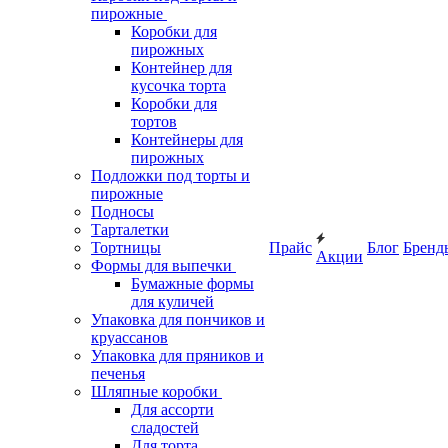
пирожные
Коробки для
пирожных
Контейнер для
кусочка торта
Коробки для
тортов
Контейнеры для
пирожных
Подложки под торты и
пирожные
Подносы
Тарталетки
Тортницы
Прайс
Блог
Бренд
Акции
Формы для выпечки
Бумажные формы
для куличей
Упаковка для пончиков и
круассанов
Упаковка для пряников и
печенья
Шляпные коробки
Для ассорти
сладостей
Для торта