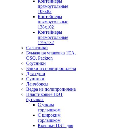
Контейнеры
прямоугольные
108х82
Контейнеры
прямоугольные
138х102
Контейнеры
прямоугольные
179х132
Салатники
Бумажная упаковка 1ЕА,
OSQ, Packton
Соусники
Банки из полипропилена
Для суши
Супники
Ланчбоксы
Ведра из полипропилена
Пластиковые ПЭТ
бутылки
С узким
горлышком
С широким
горлышком
Крышки ПЭТ для