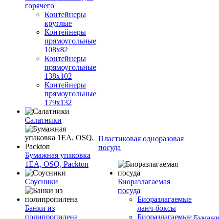
горячего
Контейнеры
круглые
Контейнеры
прямоугольные
108х82
Контейнеры
прямоугольные
138х102
Контейнеры
прямоугольные
179х132
Салатники
Пластиковая одноразовая
посуда
Бумажная упаковка
1ЕА, OSQ, Packton
Соусники
Биоразлагаемая
посуда
Биоразлагаемые
Банки из
ланч-боксы
полипропилена
Биоразлагаемые
Бумажн