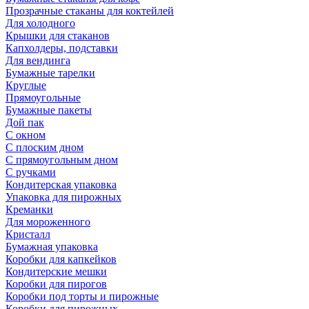
Прозрачные стаканы для коктейлей
Для холодного
Крышки для стаканов
Капхолдеры, подставки
Для вендинга
Бумажные тарелки
Круглые
Прямоугольные
Бумажные пакеты
Дой пак
С окном
С плоским дном
С прямоугольным дном
С ручками
Кондитерская упаковка
Упаковка для пирожных
Креманки
Для мороженного
Кристалл
Бумажная упаковка
Коробки для капкейков
Кондитерские мешки
Коробки для пирогов
Коробки под торты и пирожные
Коробки для пирожных