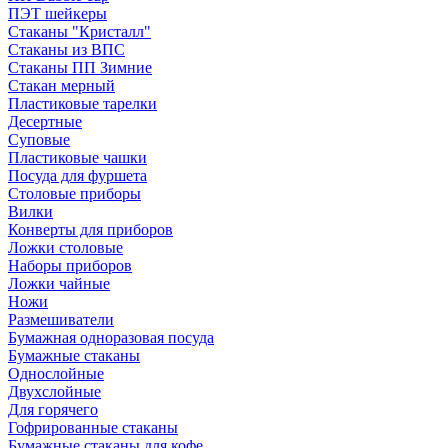
ПЭТ шейкеры
Стаканы "Кристалл"
Стаканы из ВПС
Стаканы ПП Зимние
Стакан мерный
Пластиковые тарелки
Десертные
Суповые
Пластиковые чашки
Посуда для фуршета
Столовые приборы
Вилки
Конверты для приборов
Ложки столовые
Наборы приборов
Ложки чайные
Ножи
Размешиватели
Бумажная одноразовая посуда
Бумажные стаканы
Однослойные
Двухслойные
Для горячего
Гофрированные стаканы
Бумажные стаканы для кофе