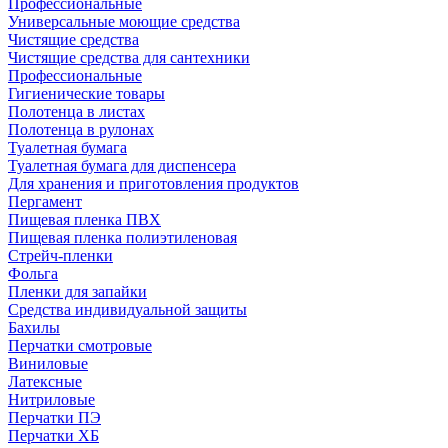
Профессиональные
Универсальные моющие средства
Чистящие средства
Чистящие средства для сантехники
Профессиональные
Гигиенические товары
Полотенца в листах
Полотенца в рулонах
Туалетная бумага
Туалетная бумага для диспенсера
Для хранения и приготовления продуктов
Пергамент
Пищевая пленка ПВХ
Пищевая пленка полиэтиленовая
Стрейч-пленки
Фольга
Пленки для запайки
Средства индивидуальной защиты
Бахилы
Перчатки смотровые
Виниловые
Латексные
Нитриловые
Перчатки ПЭ
Перчатки ХБ