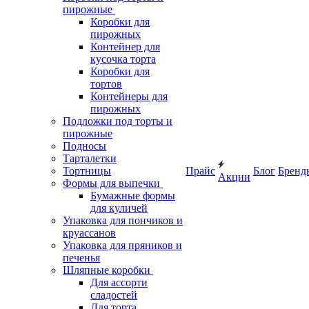
пирожные
Коробки для
пирожных
Контейнер для
кусочка торта
Коробки для
тортов
Контейнеры для
пирожных
Подложки под торты и
пирожные
Подносы
Тарталетки
Тортницы
Прайс
Блог
Бренд
Акции
Формы для выпечки
Бумажные формы
для куличей
Упаковка для пончиков и
круассанов
Упаковка для пряников и
печенья
Шляпные коробки
Для ассорти
сладостей
Для торта