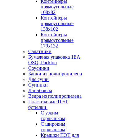
Контейнеры
прямоугольные
108х82
Контейнеры
прямоугольные
138х102
Контейнеры
прямоугольные
179х132
Салатники
Бумажная упаковка 1ЕА,
OSQ, Packton
Соусники
Банки из полипропилена
Для суши
Супники
Ланчбоксы
Ведра из полипропилена
Пластиковые ПЭТ
бутылки
С узким
горлышком
С широким
горлышком
Крышки ПЭТ для