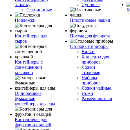
запайку
Суповые
Секционные
Б
Подложки
Пластиковые чашки
Контейнеры для
Посуда для фуршета
сыров
Столовые приборы
Вилки
Конверты для
Контейнеры с
приборов
совмещенной
Ложки
крышкой
столовые
Наборы
приборов
Ложки чайные
Одноразовые
Ножи
бумажные
Размешиватели
контейнеры для еды
Контейнеры для
фруктов и овощей