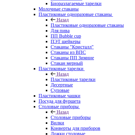
Биоразлагаемые тарелки
Молочные стаканы
Пластиковые одноразовые стаканы
Назад
Пластиковые одноразовые стаканы
Для пива
ПП Bubble cup
ПЭТ шейкеры
Стаканы "Кристалл"
Стаканы из ВПС
Стаканы ПП Зимние
Стакан мерный
Пластиковые тарелки
Назад
Пластиковые тарелки
Десертные
Суповые
Пластиковые чашки
Посуда для фуршета
Столовые приборы
Назад
Столовые приборы
Вилки
Конверты для приборов
Ложки столовые