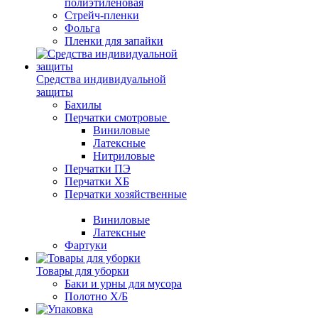
полиэтиленовая
Стрейч-пленки
Фольга
Пленки для запайки
Средства индивидуальной
защиты
Бахилы
Перчатки смотровые
Виниловые
Латексные
Нитриловые
Перчатки ПЭ
Перчатки ХБ
Перчатки хозяйственные
Виниловые
Латексные
Фартуки
Товары для уборки
Баки и урны для мусора
Полотно Х/Б