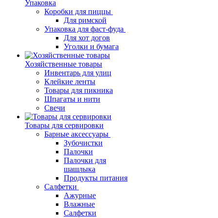
Упаковка
Коробки для пиццы
Для римской
Упаковка для фаст-фуда
Для хот догов
Уголки и бумага
Хозяйственные товары
Инвентарь для улиц
Клейкие ленты
Товары для пикника
Шпагаты и нити
Свечи
Товары для сервировки
Барные аксессуары
Зубочистки
Палочки
Палочки для
шашлыка
Продукты питания
Салфетки
Ажурные
Влажные
Салфетки