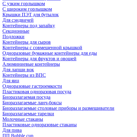
С узким горлышком
С широким горлышком
Крышки ПЭТ для бутылок
Для сэндвичей
Контейнеры под запайку
Секционные
Подложки
Контейнеры для сыров
Контейнеры с совмещенной крышкой
Одноразовые бумажные контейнеры для еды
Контейнеры для фруктов и овощей
Алюминиевые контейнеры
Для лапши вок
Контейнеры из ВПС
Для яиц
Одноразовые гастроемкости
Пластиковая одноразовая посуда
Биоразлагаемая посуда
Биоразлагаемые ланч-боксы
Биоразлагаемые столовые приборы и размешиватели
Биоразлагаемые тарелки
Молочные стаканы
Пластиковые одноразовые стаканы
Для пива
ПП Bubble cup