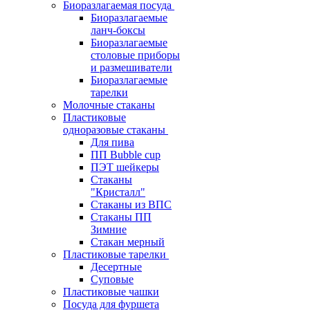
Биоразлагаемая посуда
Биоразлагаемые
ланч-боксы
Биоразлагаемые
столовые приборы
и размешиватели
Биоразлагаемые
тарелки
Молочные стаканы
Пластиковые
одноразовые стаканы
Для пива
ПП Bubble cup
ПЭТ шейкеры
Стаканы
"Кристалл"
Стаканы из ВПС
Стаканы ПП
Зимние
Стакан мерный
Пластиковые тарелки
Десертные
Суповые
Пластиковые чашки
Посуда для фуршета