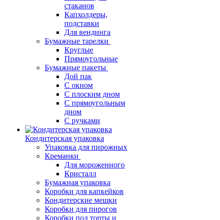
стаканов
Капхолдеры,
подставки
Для вендинга
Бумажные тарелки
Круглые
Прямоугольные
Бумажные пакеты
Дой пак
С окном
С плоским дном
С прямоугольным
дном
С ручками
Кондитерская упаковка
Упаковка для пирожных
Креманки
Для мороженного
Кристалл
Бумажная упаковка
Коробки для капкейков
Кондитерские мешки
Коробки для пирогов
Коробки под торты и