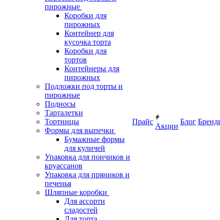
пирожные
Коробки для
пирожных
Контейнер для
кусочка торта
Коробки для
тортов
Контейнеры для
пирожных
Подложки под торты и
пирожные
Подносы
Тарталетки
Тортницы
Прайс
Блог
Бренд
Акции
Формы для выпечки
Бумажные формы
для куличей
Упаковка для пончиков и
круассанов
Упаковка для пряников и
печенья
Шляпные коробки
Для ассорти
сладостей
Для торта