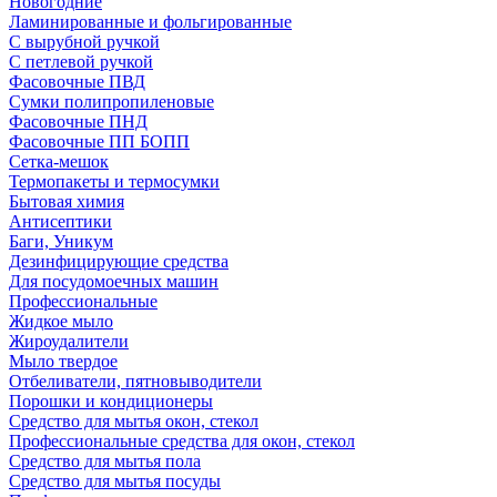
Новогодние
Ламинированные и фольгированные
С вырубной ручкой
С петлевой ручкой
Фасовочные ПВД
Сумки полипропиленовые
Фасовочные ПНД
Фасовочные ПП БОПП
Сетка-мешок
Термопакеты и термосумки
Бытовая химия
Антисептики
Баги, Уникум
Дезинфицирующие средства
Для посудомоечных машин
Профессиональные
Жидкое мыло
Жироудалители
Мыло твердое
Отбеливатели, пятновыводители
Порошки и кондиционеры
Средство для мытья окон, стекол
Профессиональные средства для окон, стекол
Средство для мытья пола
Средство для мытья посуды