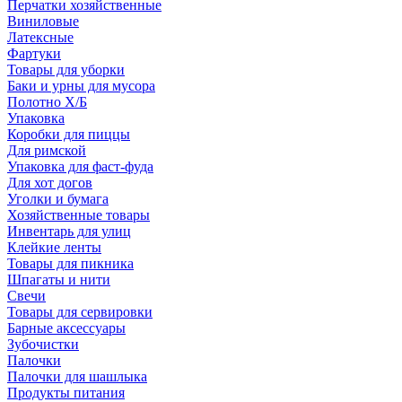
Перчатки хозяйственные
Виниловые
Латексные
Фартуки
Товары для уборки
Баки и урны для мусора
Полотно Х/Б
Упаковка
Коробки для пиццы
Для римской
Упаковка для фаст-фуда
Для хот догов
Уголки и бумага
Хозяйственные товары
Инвентарь для улиц
Клейкие ленты
Товары для пикника
Шпагаты и нити
Свечи
Товары для сервировки
Барные аксессуары
Зубочистки
Палочки
Палочки для шашлыка
Продукты питания