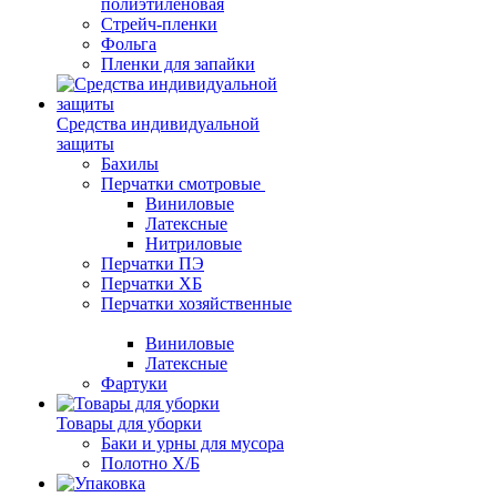
полиэтиленовая
Стрейч-пленки
Фольга
Пленки для запайки
Средства индивидуальной
защиты
Бахилы
Перчатки смотровые
Виниловые
Латексные
Нитриловые
Перчатки ПЭ
Перчатки ХБ
Перчатки хозяйственные
Виниловые
Латексные
Фартуки
Товары для уборки
Баки и урны для мусора
Полотно Х/Б