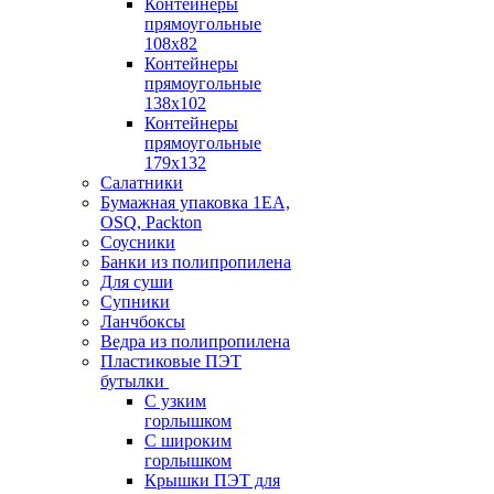
Контейнеры
прямоугольные
108х82
Контейнеры
прямоугольные
138х102
Контейнеры
прямоугольные
179х132
Салатники
Бумажная упаковка 1ЕА,
OSQ, Packton
Соусники
Банки из полипропилена
Для суши
Супники
Ланчбоксы
Ведра из полипропилена
Пластиковые ПЭТ
бутылки
С узким
горлышком
С широким
горлышком
Крышки ПЭТ для