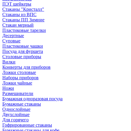
ПЭТ шейкеры
Стаканы "Кристалл"
Стаканы из ВПС
Стаканы ПП Зимние
Стакан мерный
Пластиковые тарелки
Десертные
Суповые
Пластиковые чашки
Посуда для фуршета
Столовые приборы
Вилки
Конверты для приборов
Ложки столовые
Наборы приборов
Ложки чайные
Ножи
Размешиватели
Бумажная одноразовая посуда
Бумажные стаканы
Однослойные
Двухслойные
Для горячего
Гофрированные стаканы
Бумажные стаканы для кофе