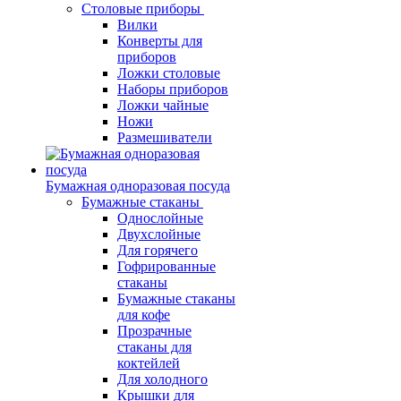
Столовые приборы
Вилки
Конверты для
приборов
Ложки столовые
Наборы приборов
Ложки чайные
Ножи
Размешиватели
Бумажная одноразовая посуда
Бумажные стаканы
Однослойные
Двухслойные
Для горячего
Гофрированные
стаканы
Бумажные стаканы
для кофе
Прозрачные
стаканы для
коктейлей
Для холодного
Крышки для