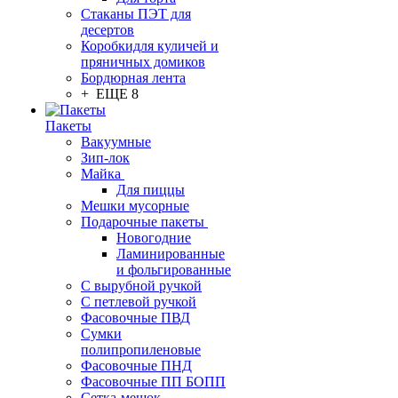
Стаканы ПЭТ для
десертов
Коробкидля куличей и
пряничных домиков
Бордюрная лента
+ ЕЩЕ 8
Пакеты
Вакуумные
Зип-лок
Майка
Для пиццы
Мешки мусорные
Подарочные пакеты
Новогодние
Ламинированные
и фольгированные
С вырубной ручкой
С петлевой ручкой
Фасовочные ПВД
Сумки
полипропиленовые
Фасовочные ПНД
Фасовочные ПП БОПП
Сетка-мешок