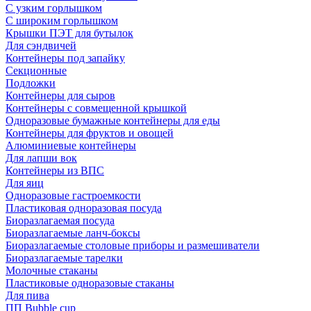
С узким горлышком
С широким горлышком
Крышки ПЭТ для бутылок
Для сэндвичей
Контейнеры под запайку
Секционные
Подложки
Контейнеры для сыров
Контейнеры с совмещенной крышкой
Одноразовые бумажные контейнеры для еды
Контейнеры для фруктов и овощей
Алюминиевые контейнеры
Для лапши вок
Контейнеры из ВПС
Для яиц
Одноразовые гастроемкости
Пластиковая одноразовая посуда
Биоразлагаемая посуда
Биоразлагаемые ланч-боксы
Биоразлагаемые столовые приборы и размешиватели
Биоразлагаемые тарелки
Молочные стаканы
Пластиковые одноразовые стаканы
Для пива
ПП Bubble cup