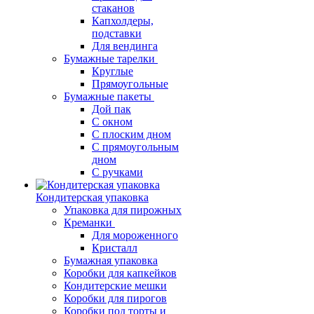
стаканов
Капхолдеры,
подставки
Для вендинга
Бумажные тарелки
Круглые
Прямоугольные
Бумажные пакеты
Дой пак
С окном
С плоским дном
С прямоугольным
дном
С ручками
Кондитерская упаковка
Упаковка для пирожных
Креманки
Для мороженного
Кристалл
Бумажная упаковка
Коробки для капкейков
Кондитерские мешки
Коробки для пирогов
Коробки под торты и