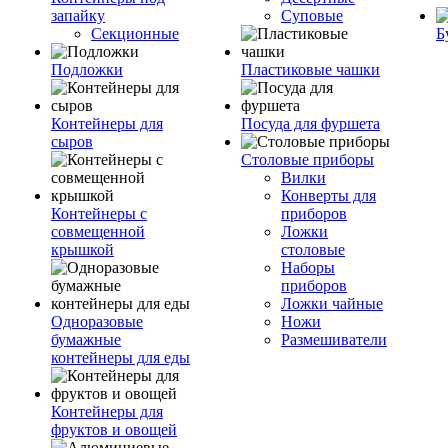
запайку
Суповые
Секционные
Б
Подложки
Пластиковые чашки
Контейнеры для
Посуда для фуршета
сыров
Столовые приборы
Вилки
Конверты для
Контейнеры с
приборов
совмещенной
Ложки
крышкой
столовые
Наборы
приборов
Ложки чайные
Одноразовые
Ножи
бумажные
Размешиватели
контейнеры для еды
Контейнеры для
фруктов и овощей