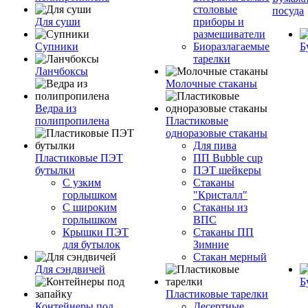
столовые
посуда
Для суши
приборы и
размешиватели
Супники
Биоразлагаемые
Б
тарелки
Ланчбоксы
Молочные стаканы
Ведра из
полипропилена
Пластиковые
одноразовые стаканы
Для пива
Пластиковые ПЭТ
ПП Bubble cup
бутылки
ПЭТ шейкеры
С узким
Стаканы
горлышком
"Кристалл"
С широким
Стаканы из
горлышком
ВПС
Крышки ПЭТ
Стаканы ПП
для бутылок
Зимние
Стакан мерный
Для сэндвичей
Б
Пластиковые тарелки
Контейнеры под
Десертные