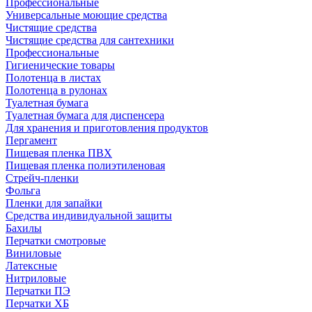
Профессиональные
Универсальные моющие средства
Чистящие средства
Чистящие средства для сантехники
Профессиональные
Гигиенические товары
Полотенца в листах
Полотенца в рулонах
Туалетная бумага
Туалетная бумага для диспенсера
Для хранения и приготовления продуктов
Пергамент
Пищевая пленка ПВХ
Пищевая пленка полиэтиленовая
Стрейч-пленки
Фольга
Пленки для запайки
Средства индивидуальной защиты
Бахилы
Перчатки смотровые
Виниловые
Латексные
Нитриловые
Перчатки ПЭ
Перчатки ХБ