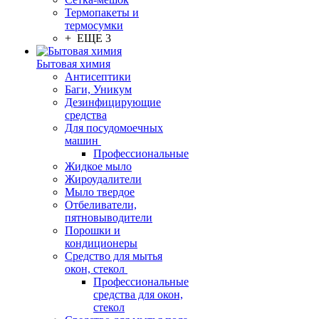
Термопакеты и
термосумки
+ ЕЩЕ 3
Бытовая химия
Антисептики
Баги, Уникум
Дезинфицирующие
средства
Для посудомоечных
машин
Профессиональные
Жидкое мыло
Жироудалители
Мыло твердое
Отбеливатели,
пятновыводители
Порошки и
кондиционеры
Средство для мытья
окон, стекол
Профессиональные
средства для окон,
стекол