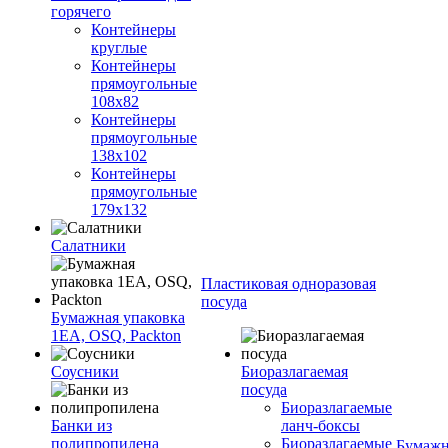
горячего
Контейнеры
круглые
Контейнеры
прямоугольные
108х82
Контейнеры
прямоугольные
138х102
Контейнеры
прямоугольные
179х132
Салатники
Пластиковая одноразовая
посуда
Бумажная упаковка
1ЕА, OSQ, Packton
Соусники
Биоразлагаемая
посуда
Биоразлагаемые
Банки из
ланч-боксы
полипропилена
Биоразлагаемые
Бумажн