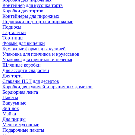
Контейнер для кусочка торта
Коробки для тортов
Контейнеры для пирожных
Подложки под торты и пирожные
Подносы
Тарталетки
Тортницы
Формы для выпечки
Бумажные формы для куличей
Упаковка для пончиков и круассанов
Упаковка для пряников и печенья
Шляпные коробки
Для ассорти сладостей
Для торта
Стаканы ПЭТ для десертов
Коробкидля куличей и пряничных домиков
Бордюрная лента
Пакеты
Вакуумные
Зип-лок
Майка
Для пиццы
Мешки мусорные
Подарочные пакеты