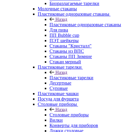
Биоразлагаемые тарелки
Молочные стаканы
Пластиковые одноразовые стаканы
Назад
Пластиковые одноразовые стаканы
Для пива
ПП Bubble cup
ПЭТ шейкеры
Стаканы "Кристалл"
Стаканы из ВПС
Стаканы ПП Зимние
Стакан мерный
Пластиковые тарелки
Назад
Пластиковые тарелки
Десертные
Суповые
Пластиковые чашки
Посуда для фуршета
Столовые приборы
Назад
Столовые приборы
Вилки
Конверты для приборов
Ложки столовые