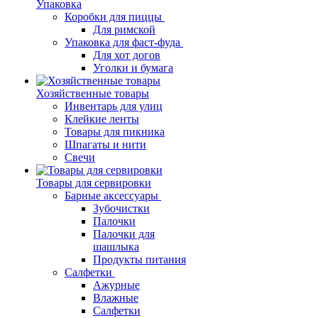
Упаковка
Коробки для пиццы
Для римской
Упаковка для фаст-фуда
Для хот догов
Уголки и бумага
Хозяйственные товары
Инвентарь для улиц
Клейкие ленты
Товары для пикника
Шпагаты и нити
Свечи
Товары для сервировки
Барные аксессуары
Зубочистки
Палочки
Палочки для
шашлыка
Продукты питания
Салфетки
Ажурные
Влажные
Салфетки