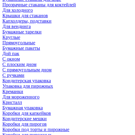
Прозрачные стаканы для коктейлей
Для холодного
Крышки для стаканов
Капхолдеры, подставки
Для вендинга
Бумажные тарелки
Круглые
Прямоугольные
Бумажные пакеты
Дой пак
С окном
С плоским дном
С прямоугольным дном
С ручками
Кондитерская упаковка
Упаковка для пирожных
Креманки
Для мороженного
Кристалл
Бумажная упаковка
Коробки для капкейков
Кондитерские мешки
Коробки для пирогов
Коробки под торты и пирожные
Коробки для пирожных