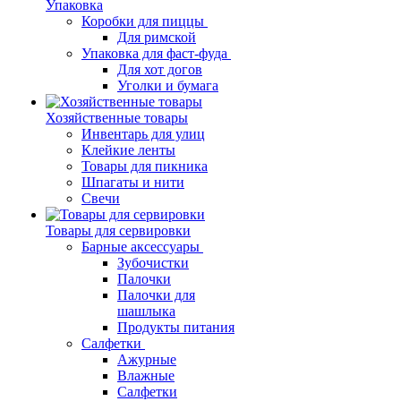
Упаковка
Коробки для пиццы
Для римской
Упаковка для фаст-фуда
Для хот догов
Уголки и бумага
Хозяйственные товары
Инвентарь для улиц
Клейкие ленты
Товары для пикника
Шпагаты и нити
Свечи
Товары для сервировки
Барные аксессуары
Зубочистки
Палочки
Палочки для
шашлыка
Продукты питания
Салфетки
Ажурные
Влажные
Салфетки