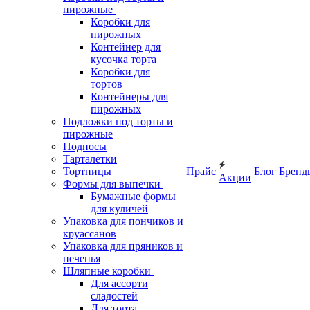
пирожные
Коробки для
пирожных
Контейнер для
кусочка торта
Коробки для
тортов
Контейнеры для
пирожных
Подложки под торты и
пирожные
Подносы
Тарталетки
Тортницы
Прайс
Блог
Бренд
Акции
Формы для выпечки
Бумажные формы
для куличей
Упаковка для пончиков и
круассанов
Упаковка для пряников и
печенья
Шляпные коробки
Для ассорти
сладостей
Для торта