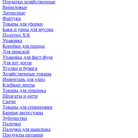
Перчатки хозяйственные
Виниловые
Латексные
Фартуки
Товары для уборки
Баки и урны для мусора
Полотно Х/Б
Упаковка
Коробки для пиццы
Для римской
Упаковка для фаст-фуда
Для хот догов
Уголки и бумага
Хозяйственные товары
Инвентарь для улиц
Клейкие ленты
Товары для пикника
Шпагаты и нити
Свечи
Товары для сервировки
Барные аксессуары
Зубочистки
Палочки
Палочки для шашлыка
Продукты питания