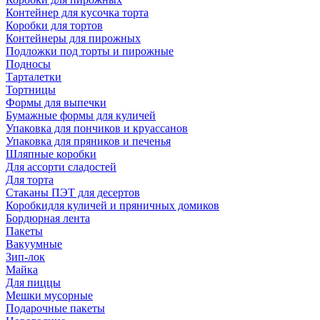
Контейнер для кусочка торта
Коробки для тортов
Контейнеры для пирожных
Подложки под торты и пирожные
Подносы
Тарталетки
Тортницы
Формы для выпечки
Бумажные формы для куличей
Упаковка для пончиков и круассанов
Упаковка для пряников и печенья
Шляпные коробки
Для ассорти сладостей
Для торта
Стаканы ПЭТ для десертов
Коробкидля куличей и пряничных домиков
Бордюрная лента
Пакеты
Вакуумные
Зип-лок
Майка
Для пиццы
Мешки мусорные
Подарочные пакеты