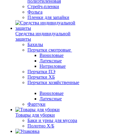
полиэтиленовая
Стрейч-пленки
Фольга
Пленки для запайки
Средства индивидуальной
защиты
Бахилы
Перчатки смотровые
Виниловые
Латексные
Нитриловые
Перчатки ПЭ
Перчатки ХБ
Перчатки хозяйственные
Виниловые
Латексные
Фартуки
Товары для уборки
Баки и урны для мусора
Полотно Х/Б