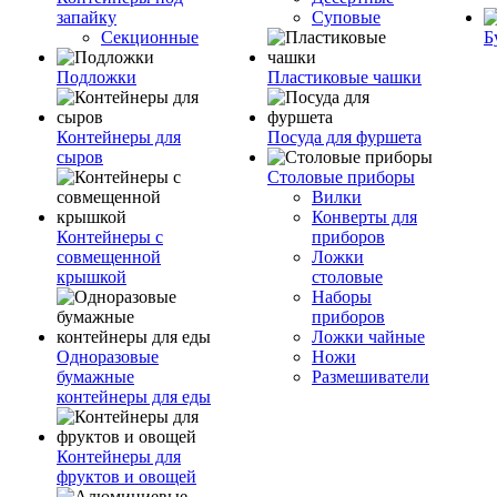
запайку
Суповые
Секционные
Б
Подложки
Пластиковые чашки
Контейнеры для
Посуда для фуршета
сыров
Столовые приборы
Вилки
Конверты для
Контейнеры с
приборов
совмещенной
Ложки
крышкой
столовые
Наборы
приборов
Ложки чайные
Одноразовые
Ножи
бумажные
Размешиватели
контейнеры для еды
Контейнеры для
фруктов и овощей