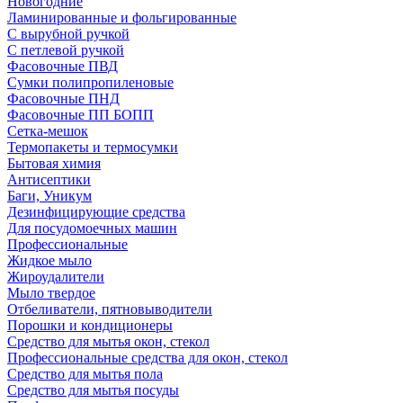
Новогодние
Ламинированные и фольгированные
С вырубной ручкой
С петлевой ручкой
Фасовочные ПВД
Сумки полипропиленовые
Фасовочные ПНД
Фасовочные ПП БОПП
Сетка-мешок
Термопакеты и термосумки
Бытовая химия
Антисептики
Баги, Уникум
Дезинфицирующие средства
Для посудомоечных машин
Профессиональные
Жидкое мыло
Жироудалители
Мыло твердое
Отбеливатели, пятновыводители
Порошки и кондиционеры
Средство для мытья окон, стекол
Профессиональные средства для окон, стекол
Средство для мытья пола
Средство для мытья посуды