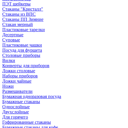
ПЭТ шейкеры
Стаканы "Кристалл"
Стаканы из ВПС
Стаканы ПП Зимние
Стакан мерный
Пластиковые тарелки
Десертные
Суповые
Пластиковые чашки
Посуда для фуршета
Столовые приборы
Вилки
Конверты для приборов
Ложки столовые
Наборы приборов
Ложки чайные
Ножи
Размешиватели
Бумажная одноразовая посуда
Бумажные стаканы
Однослойные
Двухслойные
Для горячего
Гофрированные стаканы
Бумажные стаканы для кофе