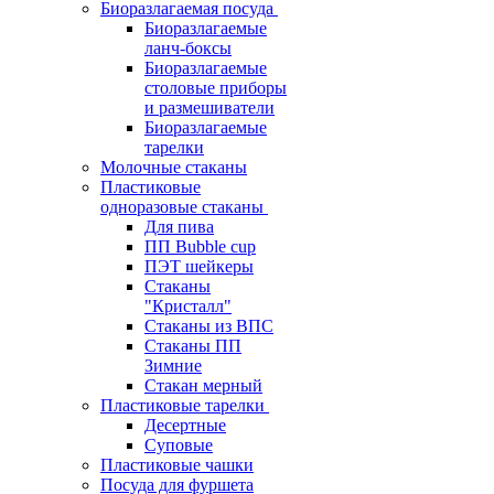
Биоразлагаемая посуда
Биоразлагаемые
ланч-боксы
Биоразлагаемые
столовые приборы
и размешиватели
Биоразлагаемые
тарелки
Молочные стаканы
Пластиковые
одноразовые стаканы
Для пива
ПП Bubble cup
ПЭТ шейкеры
Стаканы
"Кристалл"
Стаканы из ВПС
Стаканы ПП
Зимние
Стакан мерный
Пластиковые тарелки
Десертные
Суповые
Пластиковые чашки
Посуда для фуршета