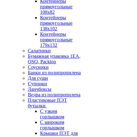
Контейнеры
прямоугольные
108х82
Контейнеры
прямоугольные
138х102
Контейнеры
прямоугольные
179х132
Салатники
Бумажная упаковка 1ЕА,
OSQ, Packton
Соусники
Банки из полипропилена
Для суши
Супники
Ланчбоксы
Ведра из полипропилена
Пластиковые ПЭТ
бутылки
С узким
горлышком
С широким
горлышком
Крышки ПЭТ для