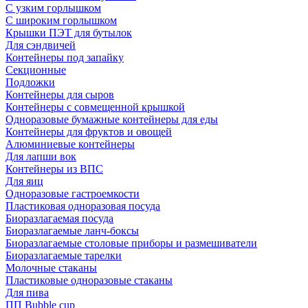
С узким горлышком
С широким горлышком
Крышки ПЭТ для бутылок
Для сэндвичей
Контейнеры под запайку
Секционные
Подложки
Контейнеры для сыров
Контейнеры с совмещенной крышкой
Одноразовые бумажные контейнеры для еды
Контейнеры для фруктов и овощей
Алюминиевые контейнеры
Для лапши вок
Контейнеры из ВПС
Для яиц
Одноразовые гастроемкости
Пластиковая одноразовая посуда
Биоразлагаемая посуда
Биоразлагаемые ланч-боксы
Биоразлагаемые столовые приборы и размешиватели
Биоразлагаемые тарелки
Молочные стаканы
Пластиковые одноразовые стаканы
Для пива
ПП Bubble cup