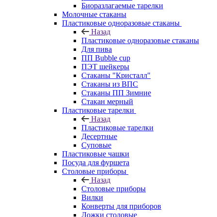
Биоразлагаемые тарелки
Молочные стаканы
Пластиковые одноразовые стаканы
Назад
Пластиковые одноразовые стаканы
Для пива
ПП Bubble cup
ПЭТ шейкеры
Стаканы "Кристалл"
Стаканы из ВПС
Стаканы ПП Зимние
Стакан мерный
Пластиковые тарелки
Назад
Пластиковые тарелки
Десертные
Суповые
Пластиковые чашки
Посуда для фуршета
Столовые приборы
Назад
Столовые приборы
Вилки
Конверты для приборов
Ложки столовые