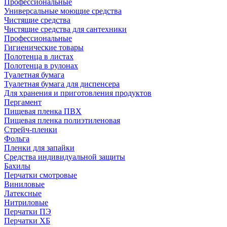
Профессиональные
Универсальные моющие средства
Чистящие средства
Чистящие средства для сантехники
Профессиональные
Гигиенические товары
Полотенца в листах
Полотенца в рулонах
Туалетная бумага
Туалетная бумага для диспенсера
Для хранения и приготовления продуктов
Пергамент
Пищевая пленка ПВХ
Пищевая пленка полиэтиленовая
Стрейч-пленки
Фольга
Пленки для запайки
Средства индивидуальной защиты
Бахилы
Перчатки смотровые
Виниловые
Латексные
Нитриловые
Перчатки ПЭ
Перчатки ХБ