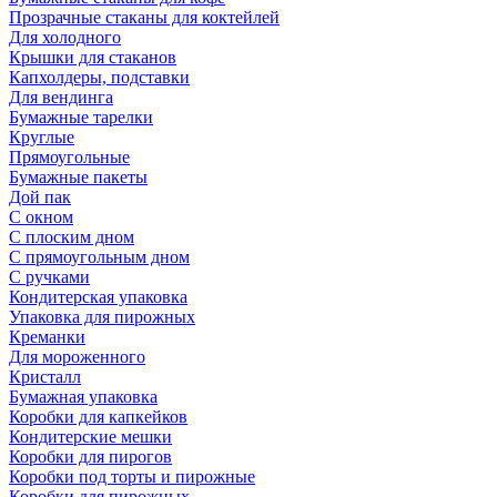
Прозрачные стаканы для коктейлей
Для холодного
Крышки для стаканов
Капхолдеры, подставки
Для вендинга
Бумажные тарелки
Круглые
Прямоугольные
Бумажные пакеты
Дой пак
С окном
С плоским дном
С прямоугольным дном
С ручками
Кондитерская упаковка
Упаковка для пирожных
Креманки
Для мороженного
Кристалл
Бумажная упаковка
Коробки для капкейков
Кондитерские мешки
Коробки для пирогов
Коробки под торты и пирожные
Коробки для пирожных