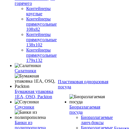
горячего
Контейнеры
круглые
Контейнеры
прямоугольные
108х82
Контейнеры
прямоугольные
138х102
Контейнеры
прямоугольные
179х132
Салатники
Пластиковая одноразовая
посуда
Бумажная упаковка
1ЕА, OSQ, Packton
Соусники
Биоразлагаемая
посуда
Биоразлагаемые
Банки из
ланч-боксы
полипропилена
Биоразлагаемые
Бумажн