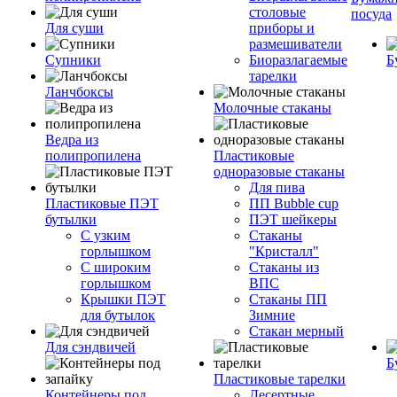
столовые
посуда
Для суши
приборы и
размешиватели
Супники
Биоразлагаемые
Б
тарелки
Ланчбоксы
Молочные стаканы
Ведра из
полипропилена
Пластиковые
одноразовые стаканы
Для пива
Пластиковые ПЭТ
ПП Bubble cup
бутылки
ПЭТ шейкеры
С узким
Стаканы
горлышком
"Кристалл"
С широким
Стаканы из
горлышком
ВПС
Крышки ПЭТ
Стаканы ПП
для бутылок
Зимние
Стакан мерный
Для сэндвичей
Б
Пластиковые тарелки
Контейнеры под
Десертные