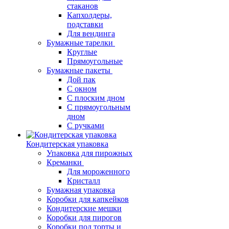
стаканов
Капхолдеры,
подставки
Для вендинга
Бумажные тарелки
Круглые
Прямоугольные
Бумажные пакеты
Дой пак
С окном
С плоским дном
С прямоугольным
дном
С ручками
Кондитерская упаковка
Упаковка для пирожных
Креманки
Для мороженного
Кристалл
Бумажная упаковка
Коробки для капкейков
Кондитерские мешки
Коробки для пирогов
Коробки под торты и