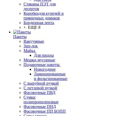
Стаканы ПЭТ для
десертов
Коробкидля куличей и
пряничных домиков
Бордюрная лента
+ ЕЩЕ 8
Пакеты
Вакуумные
Зип-лок
Майка
Для пиццы
Мешки мусорные
Подарочные пакеты
Новогодние
Ламинированные
и фольгированные
С вырубной ручкой
С петлевой ручкой
Фасовочные ПВД
Сумки
полипропиленовые
Фасовочные ПНД
Фасовочные ПП БОПП
Сетка-мешок