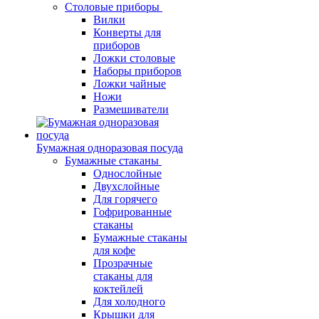
Столовые приборы
Вилки
Конверты для
приборов
Ложки столовые
Наборы приборов
Ложки чайные
Ножи
Размешиватели
Бумажная одноразовая посуда
Бумажные стаканы
Однослойные
Двухслойные
Для горячего
Гофрированные
стаканы
Бумажные стаканы
для кофе
Прозрачные
стаканы для
коктейлей
Для холодного
Крышки для