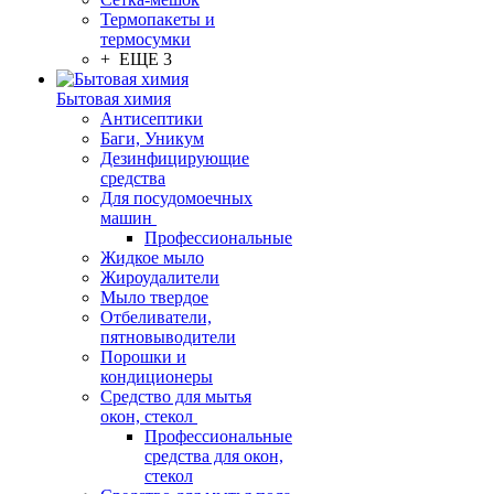
Термопакеты и
термосумки
+ ЕЩЕ 3
Бытовая химия
Антисептики
Баги, Уникум
Дезинфицирующие
средства
Для посудомоечных
машин
Профессиональные
Жидкое мыло
Жироудалители
Мыло твердое
Отбеливатели,
пятновыводители
Порошки и
кондиционеры
Средство для мытья
окон, стекол
Профессиональные
средства для окон,
стекол