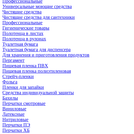
Профессиональные
Универсальные моющие средства
Чистящие средства
Чистящие средства для сантехники
Профессиональные
Гигиенические товары
Полотенца в листах
Полотенца в рулонах
Туалетная бумага
Туалетная бумага для диспенсера
Для хранения и приготовления продуктов
Пергамент
Пищевая пленка ПВХ
Пищевая пленка полиэтиленовая
Стрейч-пленки
Фольга
Пленки для запайки
Средства индивидуальной защиты
Бахилы
Перчатки смотровые
Виниловые
Латексные
Нитриловые
Перчатки ПЭ
Перчатки ХБ