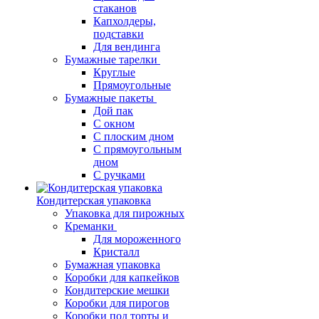
стаканов
Капхолдеры,
подставки
Для вендинга
Бумажные тарелки
Круглые
Прямоугольные
Бумажные пакеты
Дой пак
С окном
С плоским дном
С прямоугольным
дном
С ручками
Кондитерская упаковка
Упаковка для пирожных
Креманки
Для мороженного
Кристалл
Бумажная упаковка
Коробки для капкейков
Кондитерские мешки
Коробки для пирогов
Коробки под торты и