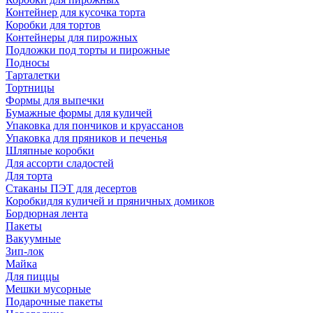
Контейнер для кусочка торта
Коробки для тортов
Контейнеры для пирожных
Подложки под торты и пирожные
Подносы
Тарталетки
Тортницы
Формы для выпечки
Бумажные формы для куличей
Упаковка для пончиков и круассанов
Упаковка для пряников и печенья
Шляпные коробки
Для ассорти сладостей
Для торта
Стаканы ПЭТ для десертов
Коробкидля куличей и пряничных домиков
Бордюрная лента
Пакеты
Вакуумные
Зип-лок
Майка
Для пиццы
Мешки мусорные
Подарочные пакеты