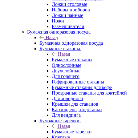
Ложки столовые
Наборы приборов
Ложки чайные
Ножи
Размешиватели
Бумажная одноразовая посуда
Назад
Бумажная одноразовая посуда
Бумажные стаканы
Назад
Бумажные стаканы
Однослойные
Двухслойные
Для горячего
Гофрированные стаканы
Бумажные стаканы для кофе
Прозрачные стаканы для коктейлей
Для холодного
Крышки для стаканов
Капхолдеры, подставки
Для вендинга
Бумажные тарелки
Назад
Бумажные тарелки
Круглые