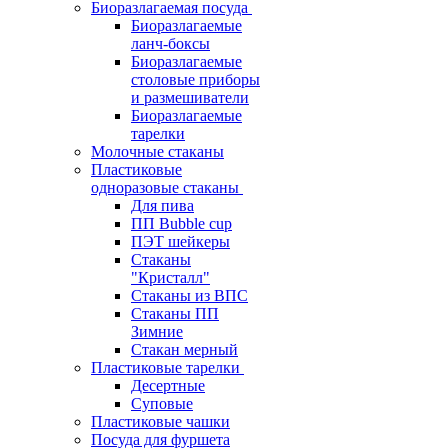
Биоразлагаемая посуда
Биоразлагаемые
ланч-боксы
Биоразлагаемые
столовые приборы
и размешиватели
Биоразлагаемые
тарелки
Молочные стаканы
Пластиковые
одноразовые стаканы
Для пива
ПП Bubble cup
ПЭТ шейкеры
Стаканы
"Кристалл"
Стаканы из ВПС
Стаканы ПП
Зимние
Стакан мерный
Пластиковые тарелки
Десертные
Суповые
Пластиковые чашки
Посуда для фуршета