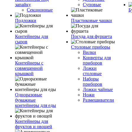
запайку
Суповые
Секционные
Б
Подложки
Пластиковые чашки
Контейнеры для
Посуда для фуршета
сыров
Столовые приборы
Вилки
Конверты для
Контейнеры с
приборов
совмещенной
Ложки
крышкой
столовые
Наборы
приборов
Ложки чайные
Одноразовые
Ножи
бумажные
Размешиватели
контейнеры для еды
Контейнеры для
фруктов и овощей