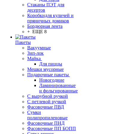
Стаканы ПЭТ для
десертов
Коробкидля куличей и
пряничных домиков
Бордюрная лента
+ ЕЩЕ 8
Пакеты
Вакуумные
Зип-лок
Майка
Для пиццы
Мешки мусорные
Подарочные пакеты
Новогодние
Ламинированные
и фольгированные
С вырубной ручкой
С петлевой ручкой
Фасовочные ПВД
Сумки
полипропиленовые
Фасовочные ПНД
Фасовочные ПП БОПП
Сетка-мешок