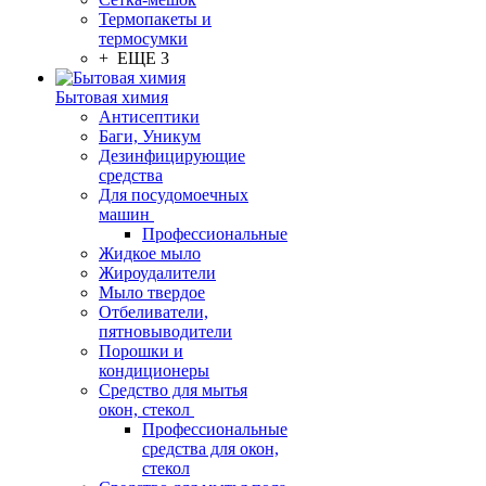
Термопакеты и
термосумки
+ ЕЩЕ 3
Бытовая химия
Антисептики
Баги, Уникум
Дезинфицирующие
средства
Для посудомоечных
машин
Профессиональные
Жидкое мыло
Жироудалители
Мыло твердое
Отбеливатели,
пятновыводители
Порошки и
кондиционеры
Средство для мытья
окон, стекол
Профессиональные
средства для окон,
стекол