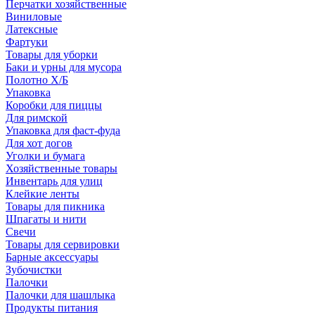
Перчатки хозяйственные
Виниловые
Латексные
Фартуки
Товары для уборки
Баки и урны для мусора
Полотно Х/Б
Упаковка
Коробки для пиццы
Для римской
Упаковка для фаст-фуда
Для хот догов
Уголки и бумага
Хозяйственные товары
Инвентарь для улиц
Клейкие ленты
Товары для пикника
Шпагаты и нити
Свечи
Товары для сервировки
Барные аксессуары
Зубочистки
Палочки
Палочки для шашлыка
Продукты питания