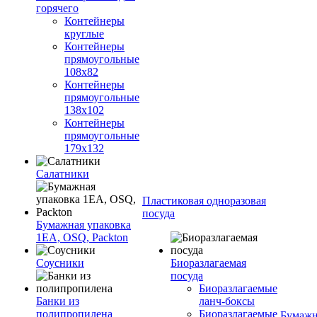
горячего
Контейнеры
круглые
Контейнеры
прямоугольные
108х82
Контейнеры
прямоугольные
138х102
Контейнеры
прямоугольные
179х132
Салатники
Пластиковая одноразовая
посуда
Бумажная упаковка
1ЕА, OSQ, Packton
Соусники
Биоразлагаемая
посуда
Биоразлагаемые
Банки из
ланч-боксы
полипропилена
Биоразлагаемые
Бумажн