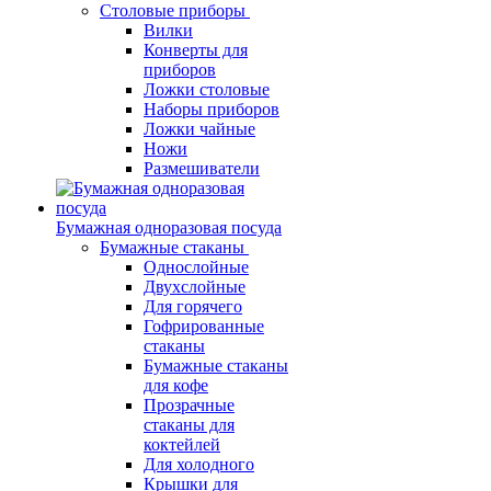
Столовые приборы
Вилки
Конверты для
приборов
Ложки столовые
Наборы приборов
Ложки чайные
Ножи
Размешиватели
Бумажная одноразовая посуда
Бумажные стаканы
Однослойные
Двухслойные
Для горячего
Гофрированные
стаканы
Бумажные стаканы
для кофе
Прозрачные
стаканы для
коктейлей
Для холодного
Крышки для