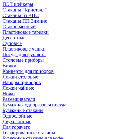
ПЭТ шейкеры
Стаканы "Кристалл"
Стаканы из ВПС
Стаканы ПП Зимние
Стакан мерный
Пластиковые тарелки
Десертные
Суповые
Пластиковые чашки
Посуда для фуршета
Столовые приборы
Вилки
Конверты для приборов
Ложки столовые
Наборы приборов
Ложки чайные
Ножи
Размешиватели
Бумажная одноразовая посуда
Бумажные стаканы
Однослойные
Двухслойные
Для горячего
Гофрированные стаканы
Бумажные стаканы для кофе