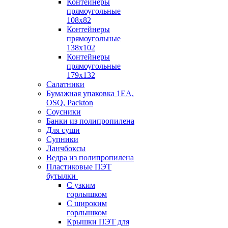
Контейнеры
прямоугольные
108х82
Контейнеры
прямоугольные
138х102
Контейнеры
прямоугольные
179х132
Салатники
Бумажная упаковка 1ЕА,
OSQ, Packton
Соусники
Банки из полипропилена
Для суши
Супники
Ланчбоксы
Ведра из полипропилена
Пластиковые ПЭТ
бутылки
С узким
горлышком
С широким
горлышком
Крышки ПЭТ для