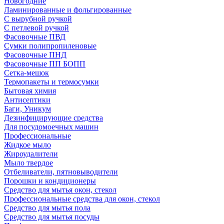
Новогодние
Ламинированные и фольгированные
С вырубной ручкой
С петлевой ручкой
Фасовочные ПВД
Сумки полипропиленовые
Фасовочные ПНД
Фасовочные ПП БОПП
Сетка-мешок
Термопакеты и термосумки
Бытовая химия
Антисептики
Баги, Уникум
Дезинфицирующие средства
Для посудомоечных машин
Профессиональные
Жидкое мыло
Жироудалители
Мыло твердое
Отбеливатели, пятновыводители
Порошки и кондиционеры
Средство для мытья окон, стекол
Профессиональные средства для окон, стекол
Средство для мытья пола
Средство для мытья посуды