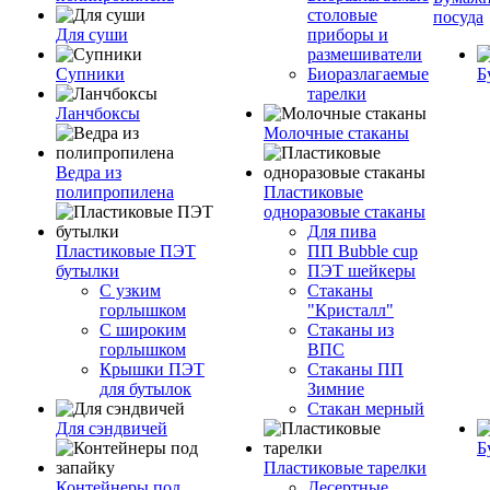
столовые
посуда
Для суши
приборы и
размешиватели
Супники
Биоразлагаемые
Б
тарелки
Ланчбоксы
Молочные стаканы
Ведра из
полипропилена
Пластиковые
одноразовые стаканы
Для пива
Пластиковые ПЭТ
ПП Bubble cup
бутылки
ПЭТ шейкеры
С узким
Стаканы
горлышком
"Кристалл"
С широким
Стаканы из
горлышком
ВПС
Крышки ПЭТ
Стаканы ПП
для бутылок
Зимние
Стакан мерный
Для сэндвичей
Б
Пластиковые тарелки
Контейнеры под
Десертные