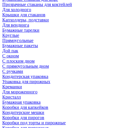
Прозрачные стаканы для коктейлей
Для холодного
Крышки для стаканов
Капхолдеры, подставки
Для вендинга
Бумажные тарелки
Круглые
Прямоугольные
Бумажные пакеты
Дой пак
С окном
С плоским дном
С прямоугольным дном
С ручками
Кондитерская упаковка
Упаковка для пирожных
Креманки
Для мороженного
Кристалл
Бумажная упаковка
Коробки для капкейков
Кондитерские мешки
Коробки для пирогов
Коробки под торты и пирожные
Коробки для пирожных