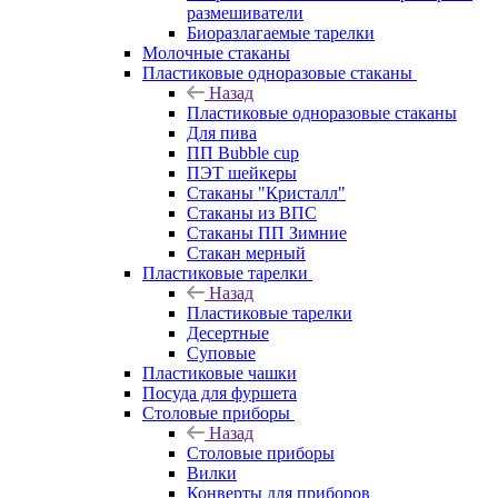
размешиватели
Биоразлагаемые тарелки
Молочные стаканы
Пластиковые одноразовые стаканы
Назад
Пластиковые одноразовые стаканы
Для пива
ПП Bubble cup
ПЭТ шейкеры
Стаканы "Кристалл"
Стаканы из ВПС
Стаканы ПП Зимние
Стакан мерный
Пластиковые тарелки
Назад
Пластиковые тарелки
Десертные
Суповые
Пластиковые чашки
Посуда для фуршета
Столовые приборы
Назад
Столовые приборы
Вилки
Конверты для приборов