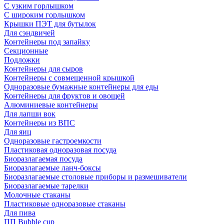
С узким горлышком
С широким горлышком
Крышки ПЭТ для бутылок
Для сэндвичей
Контейнеры под запайку
Секционные
Подложки
Контейнеры для сыров
Контейнеры с совмещенной крышкой
Одноразовые бумажные контейнеры для еды
Контейнеры для фруктов и овощей
Алюминиевые контейнеры
Для лапши вок
Контейнеры из ВПС
Для яиц
Одноразовые гастроемкости
Пластиковая одноразовая посуда
Биоразлагаемая посуда
Биоразлагаемые ланч-боксы
Биоразлагаемые столовые приборы и размешиватели
Биоразлагаемые тарелки
Молочные стаканы
Пластиковые одноразовые стаканы
Для пива
ПП Bubble cup