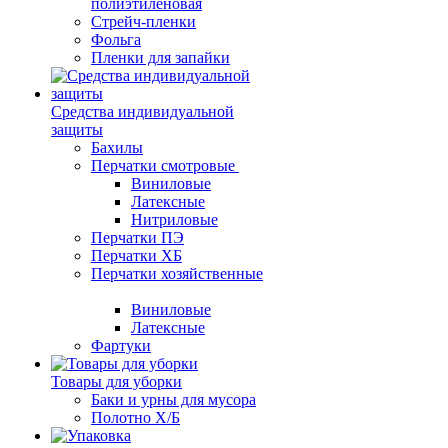
полиэтиленовая
Стрейч-пленки
Фольга
Пленки для запайки
Средства индивидуальной
защиты
Бахилы
Перчатки смотровые
Виниловые
Латексные
Нитриловые
Перчатки ПЭ
Перчатки ХБ
Перчатки хозяйственные
Виниловые
Латексные
Фартуки
Товары для уборки
Баки и урны для мусора
Полотно Х/Б