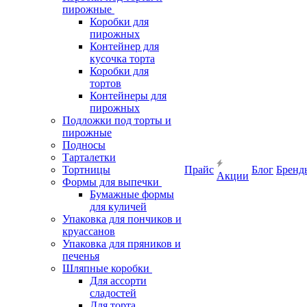
пирожные
Коробки для
пирожных
Контейнер для
кусочка торта
Коробки для
тортов
Контейнеры для
пирожных
Подложки под торты и
пирожные
Подносы
Тарталетки
Тортницы
Прайс
Блог
Бренд
Акции
Формы для выпечки
Бумажные формы
для куличей
Упаковка для пончиков и
круассанов
Упаковка для пряников и
печенья
Шляпные коробки
Для ассорти
сладостей
Для торта