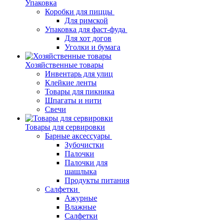
Упаковка
Коробки для пиццы
Для римской
Упаковка для фаст-фуда
Для хот догов
Уголки и бумага
Хозяйственные товары
Инвентарь для улиц
Клейкие ленты
Товары для пикника
Шпагаты и нити
Свечи
Товары для сервировки
Барные аксессуары
Зубочистки
Палочки
Палочки для
шашлыка
Продукты питания
Салфетки
Ажурные
Влажные
Салфетки