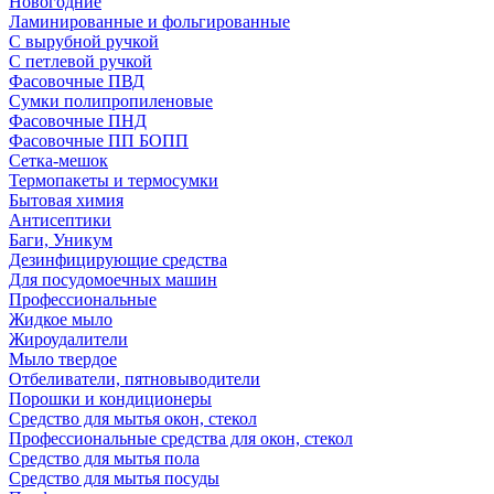
Новогодние
Ламинированные и фольгированные
С вырубной ручкой
С петлевой ручкой
Фасовочные ПВД
Сумки полипропиленовые
Фасовочные ПНД
Фасовочные ПП БОПП
Сетка-мешок
Термопакеты и термосумки
Бытовая химия
Антисептики
Баги, Уникум
Дезинфицирующие средства
Для посудомоечных машин
Профессиональные
Жидкое мыло
Жироудалители
Мыло твердое
Отбеливатели, пятновыводители
Порошки и кондиционеры
Средство для мытья окон, стекол
Профессиональные средства для окон, стекол
Средство для мытья пола
Средство для мытья посуды