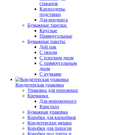
стаканов
Капхолдеры,
подставки
Для вендинга
Бумажные тарелки
Круглые
Прямоугольные
Бумажные пакеты
Дой пак
С окном
С плоским дном
С прямоугольным
дном
С ручками
Кондитерская упаковка
Упаковка для пирожных
Креманки
Для мороженного
Кристалл
Бумажная упаковка
Коробки для капкейков
Кондитерские мешки
Коробки для пирогов
Коробки под торты и