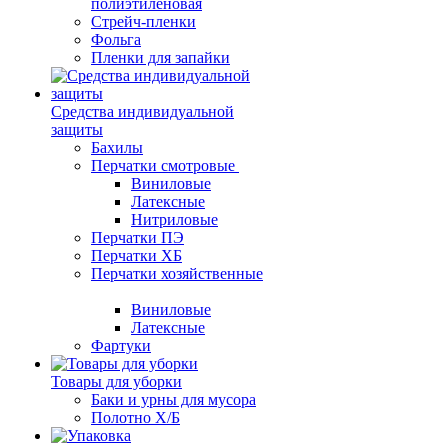
полиэтиленовая
Стрейч-пленки
Фольга
Пленки для запайки
Средства индивидуальной
защиты
Бахилы
Перчатки смотровые
Виниловые
Латексные
Нитриловые
Перчатки ПЭ
Перчатки ХБ
Перчатки хозяйственные
Виниловые
Латексные
Фартуки
Товары для уборки
Баки и урны для мусора
Полотно Х/Б