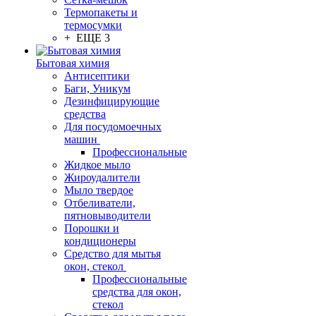
Термопакеты и
термосумки
+ ЕЩЕ 3
Бытовая химия
Антисептики
Баги, Уникум
Дезинфицирующие
средства
Для посудомоечных
машин
Профессиональные
Жидкое мыло
Жироудалители
Мыло твердое
Отбеливатели,
пятновыводители
Порошки и
кондиционеры
Средство для мытья
окон, стекол
Профессиональные
средства для окон,
стекол