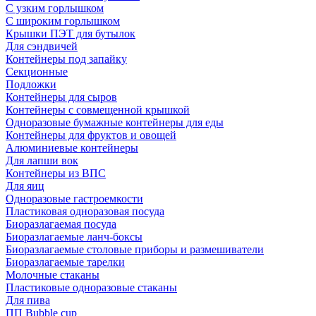
С узким горлышком
С широким горлышком
Крышки ПЭТ для бутылок
Для сэндвичей
Контейнеры под запайку
Секционные
Подложки
Контейнеры для сыров
Контейнеры с совмещенной крышкой
Одноразовые бумажные контейнеры для еды
Контейнеры для фруктов и овощей
Алюминиевые контейнеры
Для лапши вок
Контейнеры из ВПС
Для яиц
Одноразовые гастроемкости
Пластиковая одноразовая посуда
Биоразлагаемая посуда
Биоразлагаемые ланч-боксы
Биоразлагаемые столовые приборы и размешиватели
Биоразлагаемые тарелки
Молочные стаканы
Пластиковые одноразовые стаканы
Для пива
ПП Bubble cup