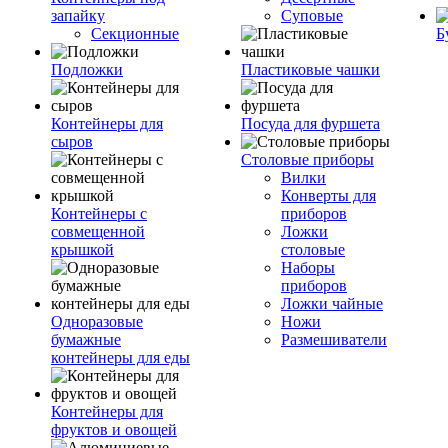
запайку
Суповые
Секционные
Б
Подложки
Пластиковые чашки
Контейнеры для
Посуда для фуршета
сыров
Столовые приборы
Вилки
Конверты для
Контейнеры с
приборов
совмещенной
Ложки
крышкой
столовые
Наборы
приборов
Ложки чайные
Одноразовые
Ножи
бумажные
Размешиватели
контейнеры для еды
Контейнеры для
фруктов и овощей