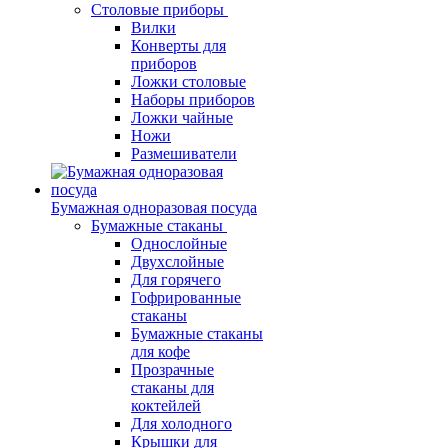
Столовые приборы
Вилки
Конверты для
приборов
Ложки столовые
Наборы приборов
Ложки чайные
Ножи
Размешиватели
Бумажная одноразовая посуда
Бумажные стаканы
Однослойные
Двухслойные
Для горячего
Гофрированные
стаканы
Бумажные стаканы
для кофе
Прозрачные
стаканы для
коктейлей
Для холодного
Крышки для