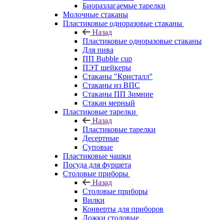
Биоразлагаемые тарелки
Молочные стаканы
Пластиковые одноразовые стаканы
Назад
Пластиковые одноразовые стаканы
Для пива
ПП Bubble cup
ПЭТ шейкеры
Стаканы "Кристалл"
Стаканы из ВПС
Стаканы ПП Зимние
Стакан мерный
Пластиковые тарелки
Назад
Пластиковые тарелки
Десертные
Суповые
Пластиковые чашки
Посуда для фуршета
Столовые приборы
Назад
Столовые приборы
Вилки
Конверты для приборов
Ложки столовые