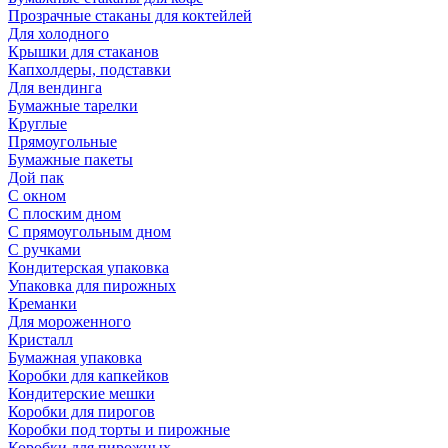
Прозрачные стаканы для коктейлей
Для холодного
Крышки для стаканов
Капхолдеры, подставки
Для вендинга
Бумажные тарелки
Круглые
Прямоугольные
Бумажные пакеты
Дой пак
С окном
С плоским дном
С прямоугольным дном
С ручками
Кондитерская упаковка
Упаковка для пирожных
Креманки
Для мороженного
Кристалл
Бумажная упаковка
Коробки для капкейков
Кондитерские мешки
Коробки для пирогов
Коробки под торты и пирожные
Коробки для пирожных