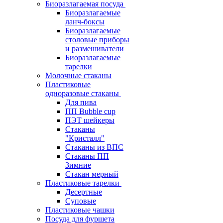
Биоразлагаемая посуда
Биоразлагаемые
ланч-боксы
Биоразлагаемые
столовые приборы
и размешиватели
Биоразлагаемые
тарелки
Молочные стаканы
Пластиковые
одноразовые стаканы
Для пива
ПП Bubble cup
ПЭТ шейкеры
Стаканы
"Кристалл"
Стаканы из ВПС
Стаканы ПП
Зимние
Стакан мерный
Пластиковые тарелки
Десертные
Суповые
Пластиковые чашки
Посуда для фуршета