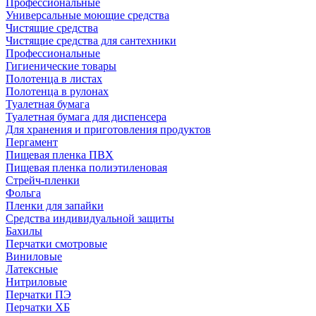
Профессиональные
Универсальные моющие средства
Чистящие средства
Чистящие средства для сантехники
Профессиональные
Гигиенические товары
Полотенца в листах
Полотенца в рулонах
Туалетная бумага
Туалетная бумага для диспенсера
Для хранения и приготовления продуктов
Пергамент
Пищевая пленка ПВХ
Пищевая пленка полиэтиленовая
Стрейч-пленки
Фольга
Пленки для запайки
Средства индивидуальной защиты
Бахилы
Перчатки смотровые
Виниловые
Латексные
Нитриловые
Перчатки ПЭ
Перчатки ХБ