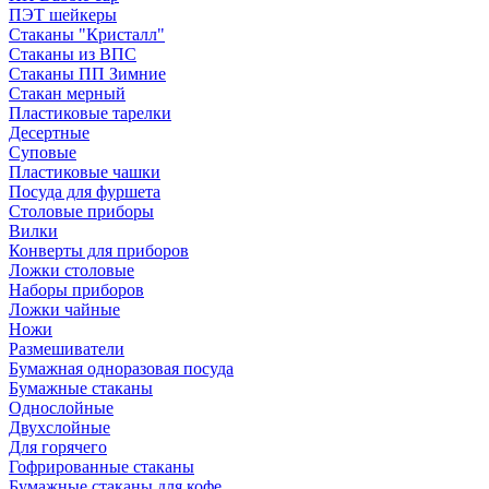
ПЭТ шейкеры
Стаканы "Кристалл"
Стаканы из ВПС
Стаканы ПП Зимние
Стакан мерный
Пластиковые тарелки
Десертные
Суповые
Пластиковые чашки
Посуда для фуршета
Столовые приборы
Вилки
Конверты для приборов
Ложки столовые
Наборы приборов
Ложки чайные
Ножи
Размешиватели
Бумажная одноразовая посуда
Бумажные стаканы
Однослойные
Двухслойные
Для горячего
Гофрированные стаканы
Бумажные стаканы для кофе