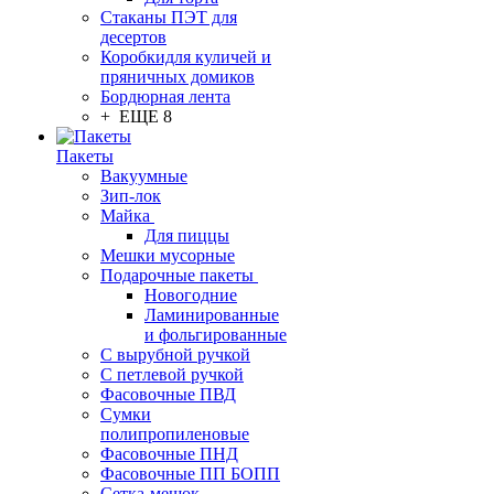
Стаканы ПЭТ для
десертов
Коробкидля куличей и
пряничных домиков
Бордюрная лента
+ ЕЩЕ 8
Пакеты
Вакуумные
Зип-лок
Майка
Для пиццы
Мешки мусорные
Подарочные пакеты
Новогодние
Ламинированные
и фольгированные
С вырубной ручкой
С петлевой ручкой
Фасовочные ПВД
Сумки
полипропиленовые
Фасовочные ПНД
Фасовочные ПП БОПП
Сетка-мешок