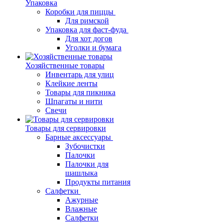
Упаковка
Коробки для пиццы
Для римской
Упаковка для фаст-фуда
Для хот догов
Уголки и бумага
Хозяйственные товары
Инвентарь для улиц
Клейкие ленты
Товары для пикника
Шпагаты и нити
Свечи
Товары для сервировки
Барные аксессуары
Зубочистки
Палочки
Палочки для
шашлыка
Продукты питания
Салфетки
Ажурные
Влажные
Салфетки