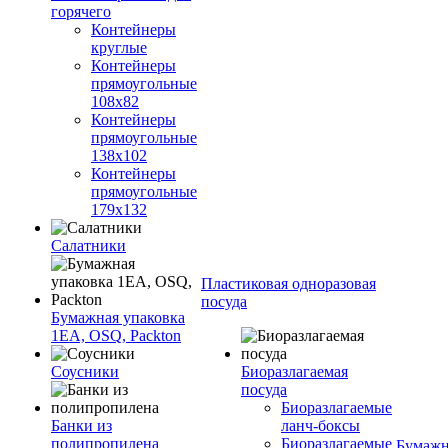
горячего
Контейнеры
круглые
Контейнеры
прямоугольные
108х82
Контейнеры
прямоугольные
138х102
Контейнеры
прямоугольные
179х132
Салатники
Пластиковая одноразовая
посуда
Бумажная упаковка
1ЕА, OSQ, Packton
Соусники
Биоразлагаемая
посуда
Биоразлагаемые
Банки из
ланч-боксы
полипропилена
Биоразлагаемые
Бумажн