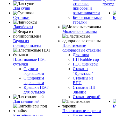
столовые
посуда
Для суши
приборы и
размешиватели
Супники
Биоразлагаемые
Б
тарелки
Ланчбоксы
Молочные стаканы
Ведра из
полипропилена
Пластиковые
одноразовые стаканы
Для пива
Пластиковые ПЭТ
ПП Bubble cup
бутылки
ПЭТ шейкеры
С узким
Стаканы
горлышком
"Кристалл"
С широким
Стаканы из
горлышком
ВПС
Крышки ПЭТ
Стаканы ПП
для бутылок
Зимние
Стакан мерный
Для сэндвичей
Б
Пластиковые тарелки
Контейнеры под
Десертные