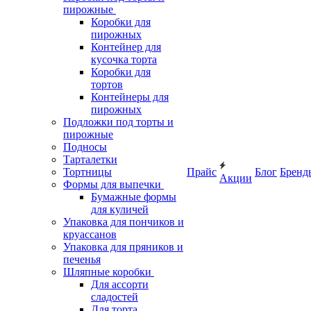
пирожные
Коробки для
пирожных
Контейнер для
кусочка торта
Коробки для
тортов
Контейнеры для
пирожных
Подложки под торты и
пирожные
Подносы
Тарталетки
Тортницы
Прайс
Блог
Бренд
Акции
Формы для выпечки
Бумажные формы
для куличей
Упаковка для пончиков и
круассанов
Упаковка для пряников и
печенья
Шляпные коробки
Для ассорти
сладостей
Для торта