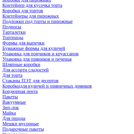
Контейнер для кусочка торта
Коробки для тортов
Контейнеры для пирожных
Подложки под торты и пирожные
Подносы
Тарталетки
Тортницы
Формы для выпечки
Бумажные формы для куличей
Упаковка для пончиков и круассанов
Упаковка для пряников и печенья
Шляпные коробки
Для ассорти сладостей
Для торта
Стаканы ПЭТ для десертов
Коробкидля куличей и пряничных домиков
Бордюрная лента
Пакеты
Вакуумные
Зип-лок
Майка
Для пиццы
Мешки мусорные
Подарочные пакеты