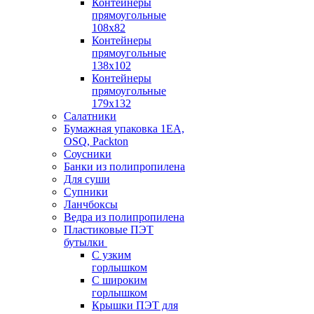
Контейнеры
прямоугольные
108х82
Контейнеры
прямоугольные
138х102
Контейнеры
прямоугольные
179х132
Салатники
Бумажная упаковка 1ЕА,
OSQ, Packton
Соусники
Банки из полипропилена
Для суши
Супники
Ланчбоксы
Ведра из полипропилена
Пластиковые ПЭТ
бутылки
С узким
горлышком
С широким
горлышком
Крышки ПЭТ для