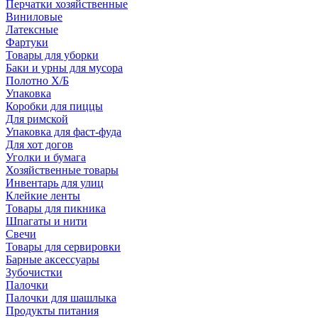
Перчатки хозяйственные
Виниловые
Латексные
Фартуки
Товары для уборки
Баки и урны для мусора
Полотно Х/Б
Упаковка
Коробки для пиццы
Для римской
Упаковка для фаст-фуда
Для хот догов
Уголки и бумага
Хозяйственные товары
Инвентарь для улиц
Клейкие ленты
Товары для пикника
Шпагаты и нити
Свечи
Товары для сервировки
Барные аксессуары
Зубочистки
Палочки
Палочки для шашлыка
Продукты питания