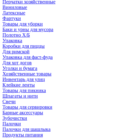
Перчатки хозяйственные
Виниловые
Латексные
Фартуки
Товары для уборки
Баки и урны для мусора
Полотно Х/Б
Упаковка
Коробки для пиццы
Для римской
Упаковка для фаст-фуда
Для хот догов
Уголки и бумага
Хозяйственные товары
Инвентарь для улиц
Клейкие ленты
Товары для пикника
Шпагаты и нити
Свечи
Товары для сервировки
Барные аксессуары
Зубочистки
Палочки
Палочки для шашлыка
Продукты питания