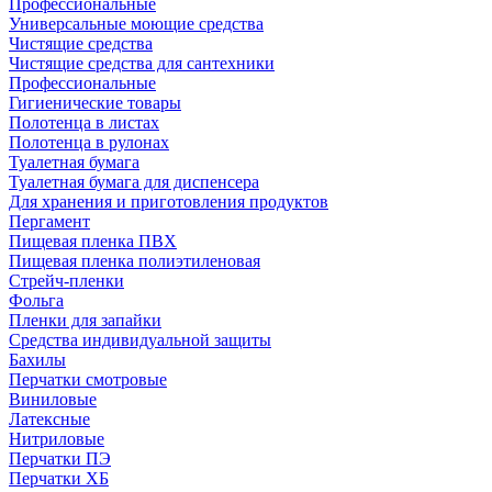
Профессиональные
Универсальные моющие средства
Чистящие средства
Чистящие средства для сантехники
Профессиональные
Гигиенические товары
Полотенца в листах
Полотенца в рулонах
Туалетная бумага
Туалетная бумага для диспенсера
Для хранения и приготовления продуктов
Пергамент
Пищевая пленка ПВХ
Пищевая пленка полиэтиленовая
Стрейч-пленки
Фольга
Пленки для запайки
Средства индивидуальной защиты
Бахилы
Перчатки смотровые
Виниловые
Латексные
Нитриловые
Перчатки ПЭ
Перчатки ХБ