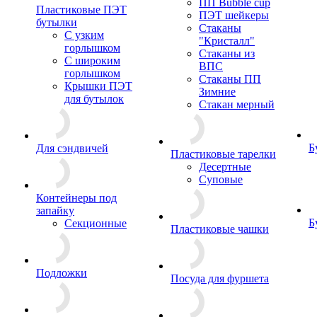
ПП Bubble cup
Пластиковые ПЭТ
ПЭТ шейкеры
бутылки
Стаканы
С узким
"Кристалл"
горлышком
Стаканы из
С широким
ВПС
горлышком
Стаканы ПП
Крышки ПЭТ
Зимние
для бутылок
Стакан мерный
Б
Для сэндвичей
Пластиковые тарелки
Десертные
Суповые
Контейнеры под
запайку
Б
Секционные
Пластиковые чашки
Подложки
Посуда для фуршета