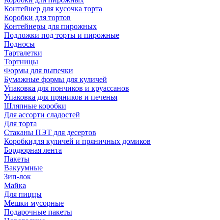
Контейнер для кусочка торта
Коробки для тортов
Контейнеры для пирожных
Подложки под торты и пирожные
Подносы
Тарталетки
Тортницы
Формы для выпечки
Бумажные формы для куличей
Упаковка для пончиков и круассанов
Упаковка для пряников и печенья
Шляпные коробки
Для ассорти сладостей
Для торта
Стаканы ПЭТ для десертов
Коробкидля куличей и пряничных домиков
Бордюрная лента
Пакеты
Вакуумные
Зип-лок
Майка
Для пиццы
Мешки мусорные
Подарочные пакеты