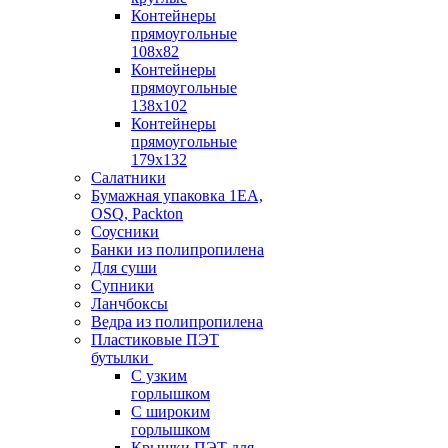
Контейнеры
прямоугольные
108х82
Контейнеры
прямоугольные
138х102
Контейнеры
прямоугольные
179х132
Салатники
Бумажная упаковка 1ЕА,
OSQ, Packton
Соусники
Банки из полипропилена
Для суши
Супники
Ланчбоксы
Ведра из полипропилена
Пластиковые ПЭТ
бутылки
С узким
горлышком
С широким
горлышком
Крышки ПЭТ для