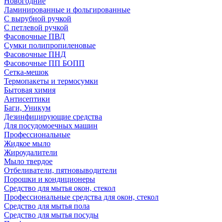
Новогодние
Ламинированные и фольгированные
С вырубной ручкой
С петлевой ручкой
Фасовочные ПВД
Сумки полипропиленовые
Фасовочные ПНД
Фасовочные ПП БОПП
Сетка-мешок
Термопакеты и термосумки
Бытовая химия
Антисептики
Баги, Уникум
Дезинфицирующие средства
Для посудомоечных машин
Профессиональные
Жидкое мыло
Жироудалители
Мыло твердое
Отбеливатели, пятновыводители
Порошки и кондиционеры
Средство для мытья окон, стекол
Профессиональные средства для окон, стекол
Средство для мытья пола
Средство для мытья посуды