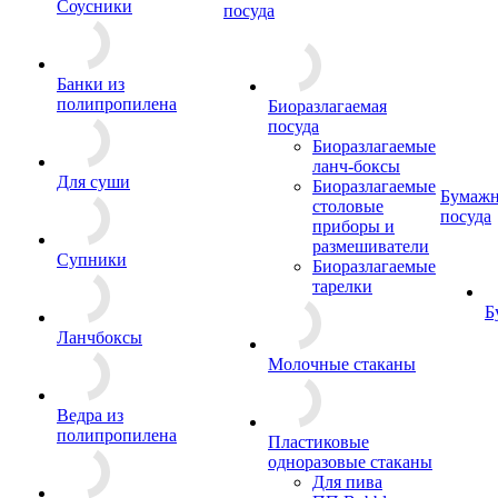
Соусники
посуда
Банки из
полипропилена
Биоразлагаемая
посуда
Биоразлагаемые
ланч-боксы
Для суши
Биоразлагаемые
Бумажн
столовые
посуда
приборы и
размешиватели
Супники
Биоразлагаемые
тарелки
Б
Ланчбоксы
Молочные стаканы
Ведра из
полипропилена
Пластиковые
одноразовые стаканы
Для пива