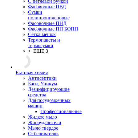
С петлевой ручкой
Фасовочные ПВД
Сумки
полипропиленовые
Фасовочные ПНД
Фасовочные ПП БОПП
Сетка-мешок
Термопакеты и
термосумки
+ ЕЩЕ 3
Бытовая химия
Антисептики
Баги, Уникум
Дезинфицирующие
средства
Для посудомоечных
машин
Профессиональные
Жидкое мыло
Жироудалители
Мыло твердое
Отбеливатели,