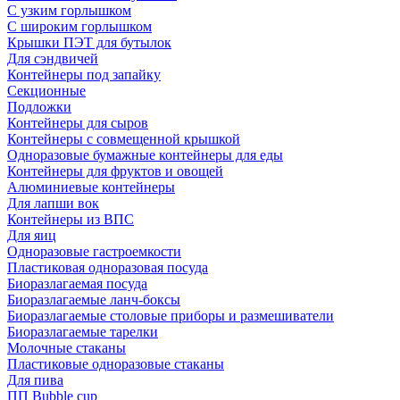
С узким горлышком
С широким горлышком
Крышки ПЭТ для бутылок
Для сэндвичей
Контейнеры под запайку
Секционные
Подложки
Контейнеры для сыров
Контейнеры с совмещенной крышкой
Одноразовые бумажные контейнеры для еды
Контейнеры для фруктов и овощей
Алюминиевые контейнеры
Для лапши вок
Контейнеры из ВПС
Для яиц
Одноразовые гастроемкости
Пластиковая одноразовая посуда
Биоразлагаемая посуда
Биоразлагаемые ланч-боксы
Биоразлагаемые столовые приборы и размешиватели
Биоразлагаемые тарелки
Молочные стаканы
Пластиковые одноразовые стаканы
Для пива
ПП Bubble cup