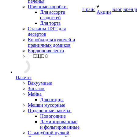
печенья
Шляпные коробки
Прайс
Блог
Бренд
Для ассорти
Акции
сладостей
Для торта
Стаканы ПЭТ для
десертов
Коробкидля куличей и
пряничных домиков
Бордюрная лента
+ ЕЩЕ 8
Пакеты
Вакуумные
Зип-лок
Майка
Для пиццы
Мешки мусорные
Подарочные пакеты
Новогодние
Ламинированные
и фольгированные
С вырубной ручкой