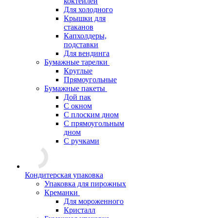
коктейлей
Для холодного
Крышки для
стаканов
Капхолдеры,
подставки
Для вендинга
Бумажные тарелки
Круглые
Прямоугольные
Бумажные пакеты
Дой пак
С окном
С плоским дном
С прямоугольным
дном
С ручками
Кондитерская упаковка
Упаковка для пирожных
Креманки
Для мороженного
Кристалл