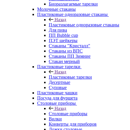
Биоразлагаемые тарелки
Молочные стаканы
Пластиковые одноразовые стаканы
Назад
Пластиковые одноразовые стаканы
Для пива
ПП Bubble cup
ПЭТ шейкеры
Стаканы "Кристалл"
Стаканы из ВПС
Стаканы ПП Зимние
Стакан мерный
Пластиковые тарелки
Назад
Пластиковые тарелки
Десертные
Суповые
Пластиковые чашки
Посуда для фуршета
Столовые приборы
Назад
Столовые приборы
Вилки
Конверты для приборов
Ложки столовые