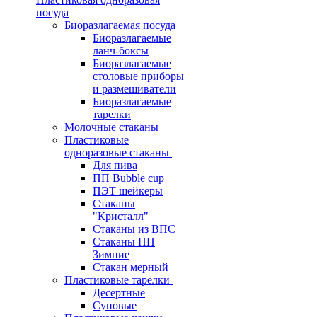
посуда
Биоразлагаемая посуда
Биоразлагаемые
ланч-боксы
Биоразлагаемые
столовые приборы
и размешиватели
Биоразлагаемые
тарелки
Молочные стаканы
Пластиковые
одноразовые стаканы
Для пива
ПП Bubble cup
ПЭТ шейкеры
Стаканы
"Кристалл"
Стаканы из ВПС
Стаканы ПП
Зимние
Стакан мерный
Пластиковые тарелки
Десертные
Суповые