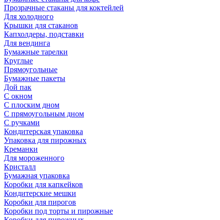
Прозрачные стаканы для коктейлей
Для холодного
Крышки для стаканов
Капхолдеры, подставки
Для вендинга
Бумажные тарелки
Круглые
Прямоугольные
Бумажные пакеты
Дой пак
С окном
С плоским дном
С прямоугольным дном
С ручками
Кондитерская упаковка
Упаковка для пирожных
Креманки
Для мороженного
Кристалл
Бумажная упаковка
Коробки для капкейков
Кондитерские мешки
Коробки для пирогов
Коробки под торты и пирожные
Коробки для пирожных