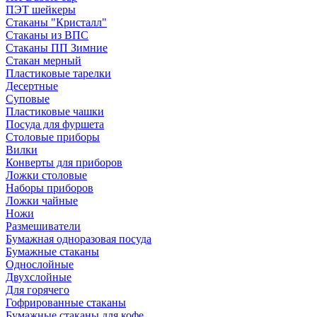
ПЭТ шейкеры
Стаканы "Кристалл"
Стаканы из ВПС
Стаканы ПП Зимние
Стакан мерный
Пластиковые тарелки
Десертные
Суповые
Пластиковые чашки
Посуда для фуршета
Столовые приборы
Вилки
Конверты для приборов
Ложки столовые
Наборы приборов
Ложки чайные
Ножи
Размешиватели
Бумажная одноразовая посуда
Бумажные стаканы
Однослойные
Двухслойные
Для горячего
Гофрированные стаканы
Бумажные стаканы для кофе