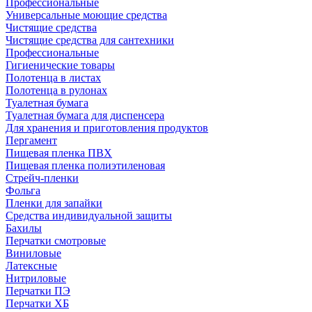
Профессиональные
Универсальные моющие средства
Чистящие средства
Чистящие средства для сантехники
Профессиональные
Гигиенические товары
Полотенца в листах
Полотенца в рулонах
Туалетная бумага
Туалетная бумага для диспенсера
Для хранения и приготовления продуктов
Пергамент
Пищевая пленка ПВХ
Пищевая пленка полиэтиленовая
Стрейч-пленки
Фольга
Пленки для запайки
Средства индивидуальной защиты
Бахилы
Перчатки смотровые
Виниловые
Латексные
Нитриловые
Перчатки ПЭ
Перчатки ХБ