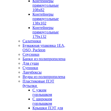
Контейнеры
прямоугольные
108х82
Контейнеры
прямоугольные
138х102
Контейнеры
прямоугольные
179х132
Салатники
Бумажная упаковка 1ЕА,
OSQ, Packton
Соусники
Банки из полипропилена
Для суши
Супники
Ланчбоксы
Ведра из полипропилена
Пластиковые ПЭТ
бутылки
С узким
горлышком
С широким
горлышком
Крышки ПЭТ для