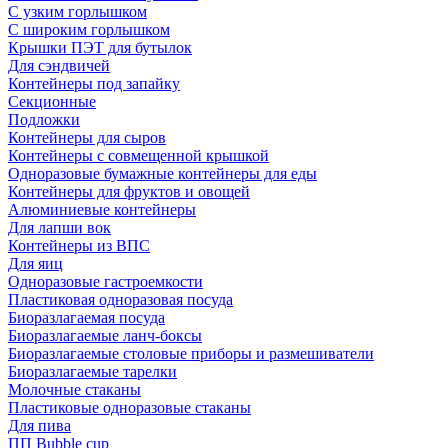
С узким горлышком
С широким горлышком
Крышки ПЭТ для бутылок
Для сэндвичей
Контейнеры под запайку
Секционные
Подложки
Контейнеры для сыров
Контейнеры с совмещенной крышкой
Одноразовые бумажные контейнеры для еды
Контейнеры для фруктов и овощей
Алюминиевые контейнеры
Для лапши вок
Контейнеры из ВПС
Для яиц
Одноразовые гастроемкости
Пластиковая одноразовая посуда
Биоразлагаемая посуда
Биоразлагаемые ланч-боксы
Биоразлагаемые столовые приборы и размешиватели
Биоразлагаемые тарелки
Молочные стаканы
Пластиковые одноразовые стаканы
Для пива
ПП Bubble cup