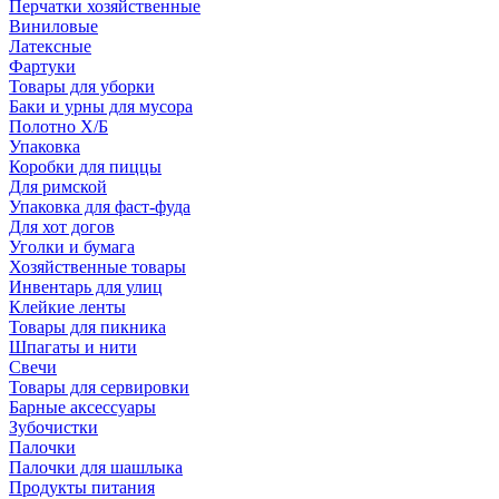
Перчатки хозяйственные
Виниловые
Латексные
Фартуки
Товары для уборки
Баки и урны для мусора
Полотно Х/Б
Упаковка
Коробки для пиццы
Для римской
Упаковка для фаст-фуда
Для хот догов
Уголки и бумага
Хозяйственные товары
Инвентарь для улиц
Клейкие ленты
Товары для пикника
Шпагаты и нити
Свечи
Товары для сервировки
Барные аксессуары
Зубочистки
Палочки
Палочки для шашлыка
Продукты питания