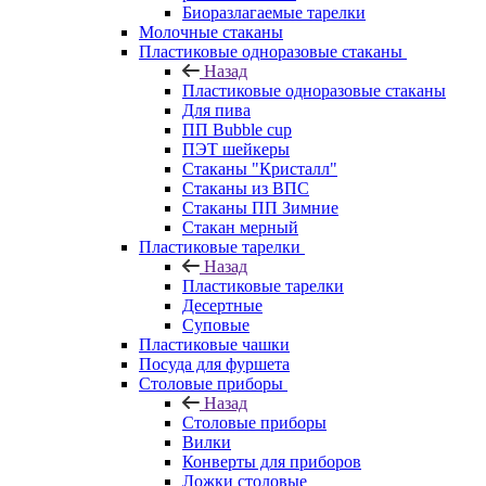
Биоразлагаемые тарелки
Молочные стаканы
Пластиковые одноразовые стаканы
Назад
Пластиковые одноразовые стаканы
Для пива
ПП Bubble cup
ПЭТ шейкеры
Стаканы "Кристалл"
Стаканы из ВПС
Стаканы ПП Зимние
Стакан мерный
Пластиковые тарелки
Назад
Пластиковые тарелки
Десертные
Суповые
Пластиковые чашки
Посуда для фуршета
Столовые приборы
Назад
Столовые приборы
Вилки
Конверты для приборов
Ложки столовые