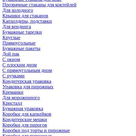
Прозрачные стаканы для коктейлей
Для холодного
Крышки для стаканов
Капхолдеры, подставки
Для вендинга
Бумажные тарелки
Круглые
Прямоугольные
Бумажные пакеты
Дой пак
С окном
С плоским дном
С прямоугольным дном
С ручками
Кондитерская упаковка
Упаковка для пирожных
Креманки
Для мороженного
Кристалл
Бумажная упаковка
Коробки для капкейков
Кондитерские мешки
Коробки для пирогов
Коробки под торты и пирожные
Коробки для пирожных