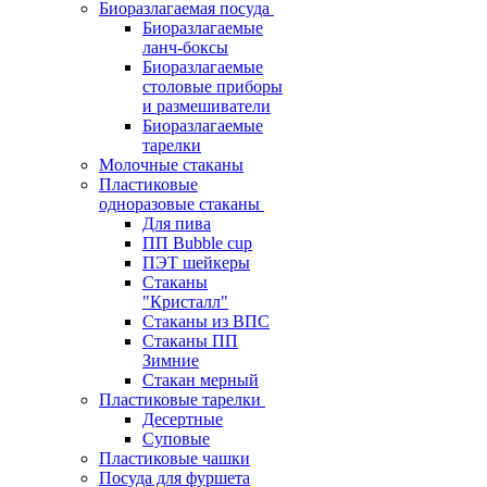
Биоразлагаемая посуда
Биоразлагаемые
ланч-боксы
Биоразлагаемые
столовые приборы
и размешиватели
Биоразлагаемые
тарелки
Молочные стаканы
Пластиковые
одноразовые стаканы
Для пива
ПП Bubble cup
ПЭТ шейкеры
Стаканы
"Кристалл"
Стаканы из ВПС
Стаканы ПП
Зимние
Стакан мерный
Пластиковые тарелки
Десертные
Суповые
Пластиковые чашки
Посуда для фуршета