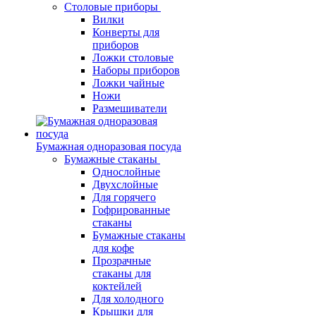
Столовые приборы
Вилки
Конверты для
приборов
Ложки столовые
Наборы приборов
Ложки чайные
Ножи
Размешиватели
Бумажная одноразовая посуда
Бумажные стаканы
Однослойные
Двухслойные
Для горячего
Гофрированные
стаканы
Бумажные стаканы
для кофе
Прозрачные
стаканы для
коктейлей
Для холодного
Крышки для