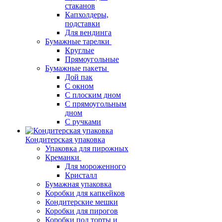
стаканов
Капхолдеры,
подставки
Для вендинга
Бумажные тарелки
Круглые
Прямоугольные
Бумажные пакеты
Дой пак
С окном
С плоским дном
С прямоугольным
дном
С ручками
Кондитерская упаковка
Упаковка для пирожных
Креманки
Для мороженного
Кристалл
Бумажная упаковка
Коробки для капкейков
Кондитерские мешки
Коробки для пирогов
Коробки под торты и