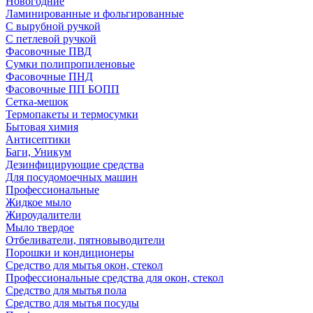
Новогодние
Ламинированные и фольгированные
С вырубной ручкой
С петлевой ручкой
Фасовочные ПВД
Сумки полипропиленовые
Фасовочные ПНД
Фасовочные ПП БОПП
Сетка-мешок
Термопакеты и термосумки
Бытовая химия
Антисептики
Баги, Уникум
Дезинфицирующие средства
Для посудомоечных машин
Профессиональные
Жидкое мыло
Жироудалители
Мыло твердое
Отбеливатели, пятновыводители
Порошки и кондиционеры
Средство для мытья окон, стекол
Профессиональные средства для окон, стекол
Средство для мытья пола
Средство для мытья посуды