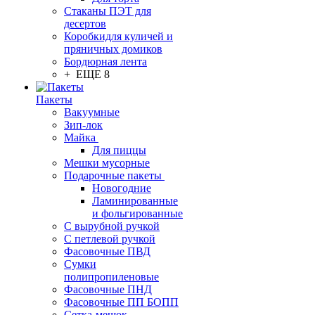
Стаканы ПЭТ для
десертов
Коробкидля куличей и
пряничных домиков
Бордюрная лента
+ ЕЩЕ 8
Пакеты
Вакуумные
Зип-лок
Майка
Для пиццы
Мешки мусорные
Подарочные пакеты
Новогодние
Ламинированные
и фольгированные
С вырубной ручкой
С петлевой ручкой
Фасовочные ПВД
Сумки
полипропиленовые
Фасовочные ПНД
Фасовочные ПП БОПП
Сетка-мешок