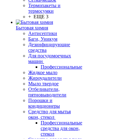
Термопакеты и
термосумки
+ ЕЩЕ 3
Бытовая химия
Антисептики
Баги, Уникум
Дезинфицирующие
средства
Для посудомоечных
машин
Профессиональные
Жидкое мыло
Жироудалители
Мыло твердое
Отбеливатели,
пятновыводители
Порошки и
кондиционеры
Средство для мытья
окон, стекол
Профессиональные
средства для окон,
стекол