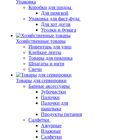
Упаковка
Коробки для пиццы
Для римской
Упаковка для фаст-фуда
Для хот догов
Уголки и бумага
Хозяйственные товары
Инвентарь для улиц
Клейкие ленты
Товары для пикника
Шпагаты и нити
Свечи
Товары для сервировки
Барные аксессуары
Зубочистки
Палочки
Палочки для
шашлыка
Продукты питания
Салфетки
Ажурные
Влажные
Салфетки