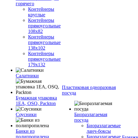
горячего
Контейнеры
круглые
Контейнеры
прямоугольные
108х82
Контейнеры
прямоугольные
138х102
Контейнеры
прямоугольные
179х132
Салатники
Пластиковая одноразовая
посуда
Бумажная упаковка
1ЕА, OSQ, Packton
Соусники
Биоразлагаемая
посуда
Биоразлагаемые
Банки из
ланч-боксы
полипропилена
Биоразлагаемые
Бумажн