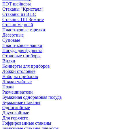
ПЭТ шейкеры
Стаканы "Кристалл"
Стаканы из ВПС
Стаканы ПП Зимние
Стакан мерный
Пластиковые тарелки
Десертные
Суповые
Пластиковые чашки
Посуда для фуршета
Столовые приборы
Вилки
Конверты для приборов
Ложки столовые
Наборы приборов
Ложки чайные
Ножи
Размешиватели
Бумажная одноразовая посуда
Бумажные стаканы
Однослойные
Двухслойные
Для горячего
Гофрированные стаканы
Бумажные стаканы для кофе