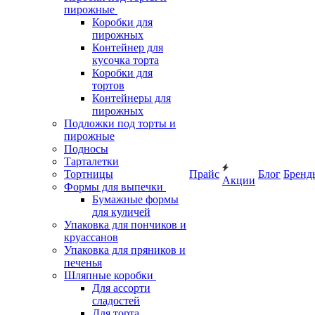
пирожные
Коробки для
пирожных
Контейнер для
кусочка торта
Коробки для
тортов
Контейнеры для
пирожных
Подложки под торты и
пирожные
Подносы
Тарталетки
Тортницы
Прайс
Блог
Бренд
Акции
Формы для выпечки
Бумажные формы
для куличей
Упаковка для пончиков и
круассанов
Упаковка для пряников и
печенья
Шляпные коробки
Для ассорти
сладостей
Для торта