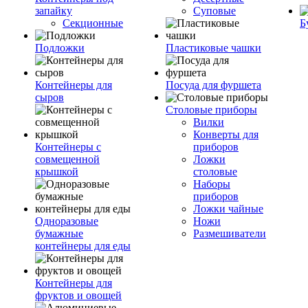
запайку
Суповые
Секционные
Б
Подложки
Пластиковые чашки
Контейнеры для
Посуда для фуршета
сыров
Столовые приборы
Вилки
Конверты для
Контейнеры с
приборов
совмещенной
Ложки
крышкой
столовые
Наборы
приборов
Ложки чайные
Одноразовые
Ножи
бумажные
Размешиватели
контейнеры для еды
Контейнеры для
фруктов и овощей