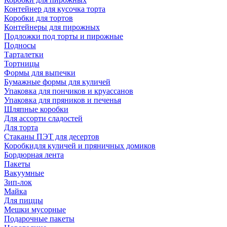
Контейнер для кусочка торта
Коробки для тортов
Контейнеры для пирожных
Подложки под торты и пирожные
Подносы
Тарталетки
Тортницы
Формы для выпечки
Бумажные формы для куличей
Упаковка для пончиков и круассанов
Упаковка для пряников и печенья
Шляпные коробки
Для ассорти сладостей
Для торта
Стаканы ПЭТ для десертов
Коробкидля куличей и пряничных домиков
Бордюрная лента
Пакеты
Вакуумные
Зип-лок
Майка
Для пиццы
Мешки мусорные
Подарочные пакеты