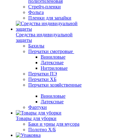
полиэтиленовая
Стрейч-пленки
Фольга
Пленки для запайки
Средства индивидуальной
защиты
Бахилы
Перчатки смотровые
Виниловые
Латексные
Нитриловые
Перчатки ПЭ
Перчатки ХБ
Перчатки хозяйственные
Виниловые
Латексные
Фартуки
Товары для уборки
Баки и урны для мусора
Полотно Х/Б