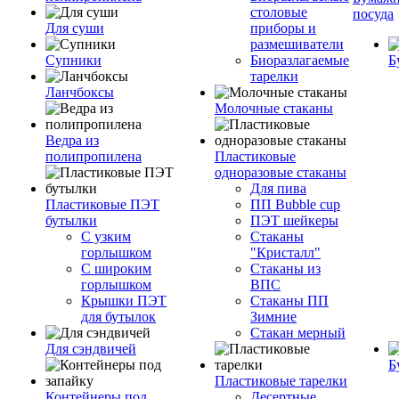
столовые
посуда
Для суши
приборы и
размешиватели
Супники
Биоразлагаемые
Б
тарелки
Ланчбоксы
Молочные стаканы
Ведра из
полипропилена
Пластиковые
одноразовые стаканы
Для пива
Пластиковые ПЭТ
ПП Bubble cup
бутылки
ПЭТ шейкеры
С узким
Стаканы
горлышком
"Кристалл"
С широким
Стаканы из
горлышком
ВПС
Крышки ПЭТ
Стаканы ПП
для бутылок
Зимние
Стакан мерный
Для сэндвичей
Б
Пластиковые тарелки
Контейнеры под
Десертные