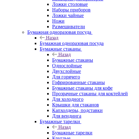
Ложки столовые
Наборы приборов
Ложки чайные
Ножи
Размешиватели
Бумажная одноразовая посуда
Назад
Бумажная одноразовая посуда
Бумажные стаканы
Назад
Бумажные стаканы
Однослойные
Двухслойные
Для горячего
Гофрированные стаканы
Бумажные стаканы для кофе
Прозрачные стаканы для коктейлей
Для холодного
Крышки для стаканов
Капхолдеры, подставки
Для вендинга
Бумажные тарелки
Назад
Бумажные тарелки
Круглые