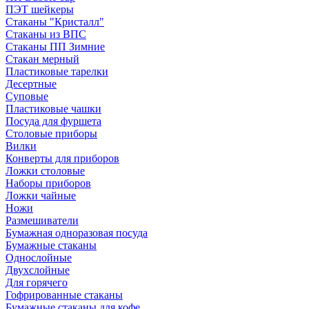
ПЭТ шейкеры
Стаканы "Кристалл"
Стаканы из ВПС
Стаканы ПП Зимние
Стакан мерный
Пластиковые тарелки
Десертные
Суповые
Пластиковые чашки
Посуда для фуршета
Столовые приборы
Вилки
Конверты для приборов
Ложки столовые
Наборы приборов
Ложки чайные
Ножи
Размешиватели
Бумажная одноразовая посуда
Бумажные стаканы
Однослойные
Двухслойные
Для горячего
Гофрированные стаканы
Бумажные стаканы для кофе