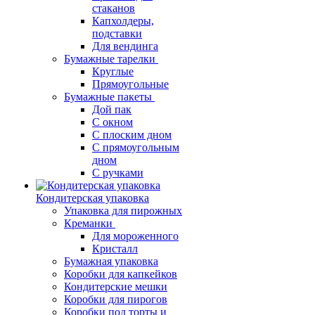
стаканов
Капхолдеры,
подставки
Для вендинга
Бумажные тарелки
Круглые
Прямоугольные
Бумажные пакеты
Дой пак
С окном
С плоским дном
С прямоугольным
дном
С ручками
Кондитерская упаковка
Упаковка для пирожных
Креманки
Для мороженного
Кристалл
Бумажная упаковка
Коробки для капкейков
Кондитерские мешки
Коробки для пирогов
Коробки под торты и