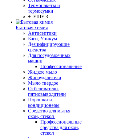
Термопакеты и
термосумки
+ ЕЩЕ 3
Бытовая химия
Антисептики
Баги, Уникум
Дезинфицирующие
средства
Для посудомоечных
машин
Профессиональные
Жидкое мыло
Жироудалители
Мыло твердое
Отбеливатели,
пятновыводители
Порошки и
кондиционеры
Средство для мытья
окон, стекол
Профессиональные
средства для окон,
стекол