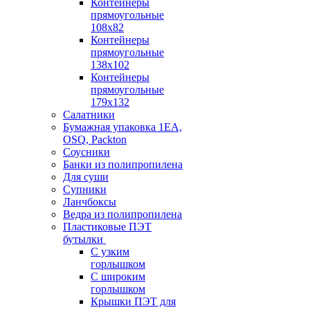
Контейнеры
прямоугольные
108х82
Контейнеры
прямоугольные
138х102
Контейнеры
прямоугольные
179х132
Салатники
Бумажная упаковка 1ЕА,
OSQ, Packton
Соусники
Банки из полипропилена
Для суши
Супники
Ланчбоксы
Ведра из полипропилена
Пластиковые ПЭТ
бутылки
С узким
горлышком
С широким
горлышком
Крышки ПЭТ для