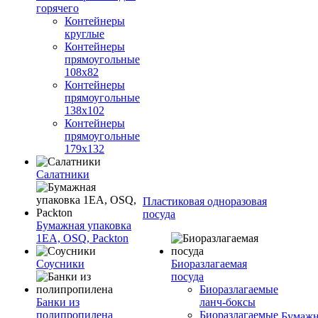
горячего
Контейнеры
круглые
Контейнеры
прямоугольные
108х82
Контейнеры
прямоугольные
138х102
Контейнеры
прямоугольные
179х132
Салатники
Пластиковая одноразовая
посуда
Бумажная упаковка
1ЕА, OSQ, Packton
Соусники
Биоразлагаемая
посуда
Биоразлагаемые
Банки из
ланч-боксы
полипропилена
Биоразлагаемые
Бумажн