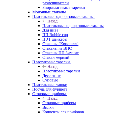
размешиватели
Биоразлагаемые тарелки
Молочные стаканы
Пластиковые одноразовые стаканы
Назад
Пластиковые одноразовые стаканы
Для пива
ПП Bubble cup
ПЭТ шейкеры
Стаканы "Кристалл"
Стаканы из ВПС
Стаканы ПП Зимние
Стакан мерный
Пластиковые тарелки
Назад
Пластиковые тарелки
Десертные
Суповые
Пластиковые чашки
Посуда для фуршета
Столовые приборы
Назад
Столовые приборы
Вилки
Конверты для приборов