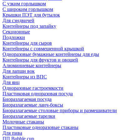
С узким горлышком
С широким горлышком
Крышки ПЭТ для бутылок
Для сэндвичей
Контейнеры под запайку
Секционные
Подложки
Контейнеры для сыров
Контейнеры с совмещенной крышкой
Одноразовые бумажные контейнеры для еды
Контейнеры для фруктов и овощей
Алюминиевые контейнеры
Для лапши вок
Контейнеры из ВПС
Для яиц
Одноразовые гастроемкости
Пластиковая одноразовая посуда
Биоразлагаемая посуда
Биоразлагаемые ланч-боксы
Биоразлагаемые столовые приборы и размешиватели
Биоразлагаемые тарелки
Молочные стаканы
Пластиковые одноразовые стаканы
Для пива
ПП Bubble cup