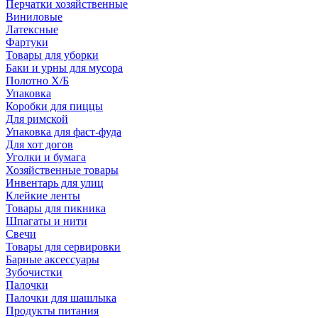
Перчатки хозяйственные
Виниловые
Латексные
Фартуки
Товары для уборки
Баки и урны для мусора
Полотно Х/Б
Упаковка
Коробки для пиццы
Для римской
Упаковка для фаст-фуда
Для хот догов
Уголки и бумага
Хозяйственные товары
Инвентарь для улиц
Клейкие ленты
Товары для пикника
Шпагаты и нити
Свечи
Товары для сервировки
Барные аксессуары
Зубочистки
Палочки
Палочки для шашлыка
Продукты питания