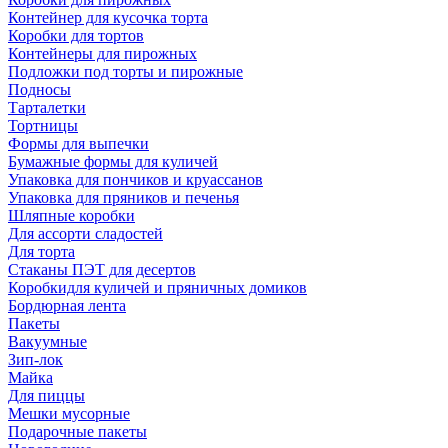
Контейнер для кусочка торта
Коробки для тортов
Контейнеры для пирожных
Подложки под торты и пирожные
Подносы
Тарталетки
Тортницы
Формы для выпечки
Бумажные формы для куличей
Упаковка для пончиков и круассанов
Упаковка для пряников и печенья
Шляпные коробки
Для ассорти сладостей
Для торта
Стаканы ПЭТ для десертов
Коробкидля куличей и пряничных домиков
Бордюрная лента
Пакеты
Вакуумные
Зип-лок
Майка
Для пиццы
Мешки мусорные
Подарочные пакеты