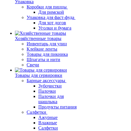
Упаковка
Коробки для пиццы
Для римской
Упаковка для фаст-фуда
Для хот догов
Уголки и бумага
Хозяйственные товары
Инвентарь для улиц
Клейкие ленты
Товары для пикника
Шпагаты и нити
Свечи
Товары для сервировки
Барные аксессуары
Зубочистки
Палочки
Палочки для
шашлыка
Продукты питания
Салфетки
Ажурные
Влажные
Салфетки