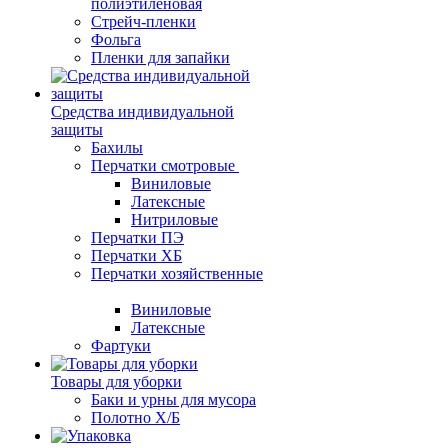
полиэтиленовая
Стрейч-пленки
Фольга
Пленки для запайки
Средства индивидуальной
защиты
Бахилы
Перчатки смотровые
Виниловые
Латексные
Нитриловые
Перчатки ПЭ
Перчатки ХБ
Перчатки хозяйственные
Виниловые
Латексные
Фартуки
Товары для уборки
Баки и урны для мусора
Полотно Х/Б