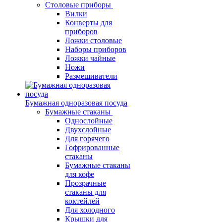
Столовые приборы
Вилки
Конверты для
приборов
Ложки столовые
Наборы приборов
Ложки чайные
Ножи
Размешиватели
Бумажная одноразовая посуда
Бумажные стаканы
Однослойные
Двухслойные
Для горячего
Гофрированные
стаканы
Бумажные стаканы
для кофе
Прозрачные
стаканы для
коктейлей
Для холодного
Крышки для