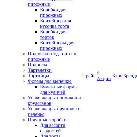
пирожные
Коробки для
пирожных
Контейнер для
кусочка торта
Коробки для
тортов
Контейнеры для
пирожных
Подложки под торты и
пирожные
Подносы
Тарталетки
Тортницы
Прайс
Блог
Бренд
Акции
Формы для выпечки
Бумажные формы
для куличей
Упаковка для пончиков и
круассанов
Упаковка для пряников и
печенья
Шляпные коробки
Для ассорти
сладостей
Для торта