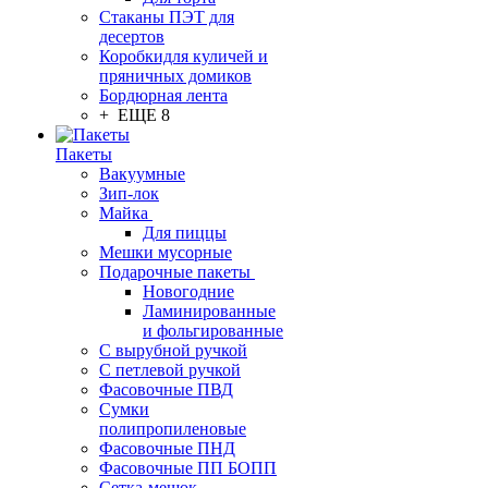
Стаканы ПЭТ для
десертов
Коробкидля куличей и
пряничных домиков
Бордюрная лента
+ ЕЩЕ 8
Пакеты
Вакуумные
Зип-лок
Майка
Для пиццы
Мешки мусорные
Подарочные пакеты
Новогодние
Ламинированные
и фольгированные
С вырубной ручкой
С петлевой ручкой
Фасовочные ПВД
Сумки
полипропиленовые
Фасовочные ПНД
Фасовочные ПП БОПП
Сетка-мешок