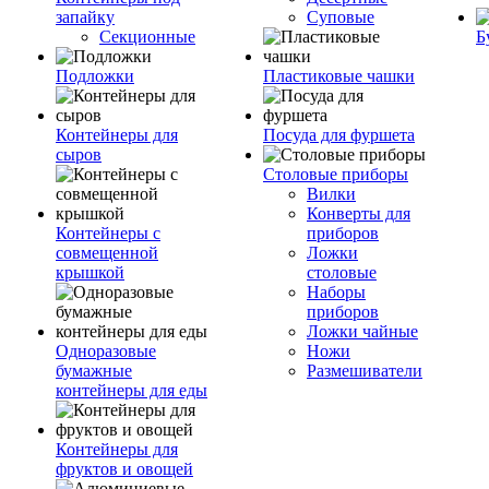
запайку
Суповые
Секционные
Б
Подложки
Пластиковые чашки
Контейнеры для
Посуда для фуршета
сыров
Столовые приборы
Вилки
Конверты для
Контейнеры с
приборов
совмещенной
Ложки
крышкой
столовые
Наборы
приборов
Ложки чайные
Одноразовые
Ножи
бумажные
Размешиватели
контейнеры для еды
Контейнеры для
фруктов и овощей