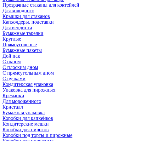
Прозрачные стаканы для коктейлей
Для холодного
Крышки для стаканов
Капхолдеры, подставки
Для вендинга
Бумажные тарелки
Круглые
Прямоугольные
Бумажные пакеты
Дой пак
С окном
С плоским дном
С прямоугольным дном
С ручками
Кондитерская упаковка
Упаковка для пирожных
Креманки
Для мороженного
Кристалл
Бумажная упаковка
Коробки для капкейков
Кондитерские мешки
Коробки для пирогов
Коробки под торты и пирожные
Коробки для пирожных