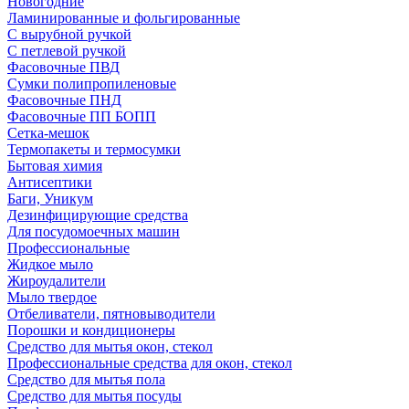
Новогодние
Ламинированные и фольгированные
С вырубной ручкой
С петлевой ручкой
Фасовочные ПВД
Сумки полипропиленовые
Фасовочные ПНД
Фасовочные ПП БОПП
Сетка-мешок
Термопакеты и термосумки
Бытовая химия
Антисептики
Баги, Уникум
Дезинфицирующие средства
Для посудомоечных машин
Профессиональные
Жидкое мыло
Жироудалители
Мыло твердое
Отбеливатели, пятновыводители
Порошки и кондиционеры
Средство для мытья окон, стекол
Профессиональные средства для окон, стекол
Средство для мытья пола
Средство для мытья посуды