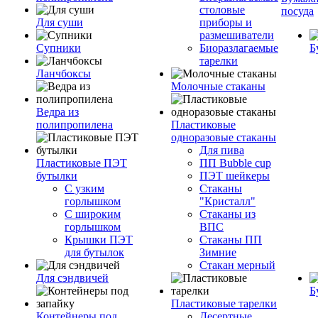
столовые
посуда
Для суши
приборы и
размешиватели
Супники
Биоразлагаемые
Б
тарелки
Ланчбоксы
Молочные стаканы
Ведра из
полипропилена
Пластиковые
одноразовые стаканы
Для пива
Пластиковые ПЭТ
ПП Bubble cup
бутылки
ПЭТ шейкеры
С узким
Стаканы
горлышком
"Кристалл"
С широким
Стаканы из
горлышком
ВПС
Крышки ПЭТ
Стаканы ПП
для бутылок
Зимние
Стакан мерный
Для сэндвичей
Б
Пластиковые тарелки
Контейнеры под
Десертные