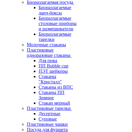
Биоразлагаемая посуда
Биоразлагаемые
ланч-боксы
Биоразлагаемые
столовые приборы
и размешиватели
Биоразлагаемые
тарелки
Молочные стаканы
Пластиковые
одноразовые стаканы
Для пива
ПП Bubble cup
ПЭТ шейкеры
Стаканы
"Кристалл"
Стаканы из ВПС
Стаканы ПП
Зимние
Стакан мерный
Пластиковые тарелки
Десертные
Суповые
Пластиковые чашки
Посуда для фуршета