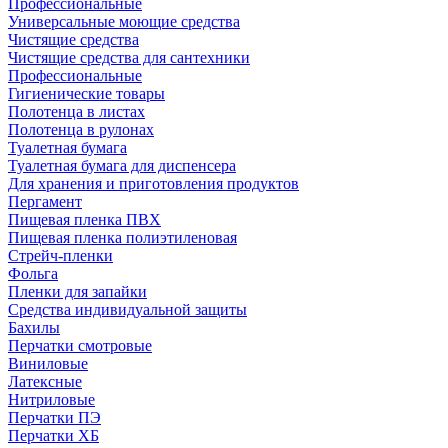
Профессиональные
Универсальные моющие средства
Чистящие средства
Чистящие средства для сантехники
Профессиональные
Гигиенические товары
Полотенца в листах
Полотенца в рулонах
Туалетная бумага
Туалетная бумага для диспенсера
Для хранения и приготовления продуктов
Пергамент
Пищевая пленка ПВХ
Пищевая пленка полиэтиленовая
Стрейч-пленки
Фольга
Пленки для запайки
Средства индивидуальной защиты
Бахилы
Перчатки смотровые
Виниловые
Латексные
Нитриловые
Перчатки ПЭ
Перчатки ХБ