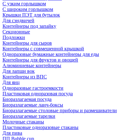
С узким горлышком
С широким горлышком
Крышки ПЭТ для бутылок
Для сэндвичей
Контейнеры под запайку
Секционные
Подложки
Контейнеры для сыров
Контейнеры с совмещенной крышкой
Одноразовые бумажные контейнеры для еды
Контейнеры для фруктов и овощей
Алюминиевые контейнеры
Для лапши вок
Контейнеры из ВПС
Для яиц
Одноразовые гастроемкости
Пластиковая одноразовая посуда
Биоразлагаемая посуда
Биоразлагаемые ланч-боксы
Биоразлагаемые столовые приборы и размешиватели
Биоразлагаемые тарелки
Молочные стаканы
Пластиковые одноразовые стаканы
Для пива
ПП Bubble cup