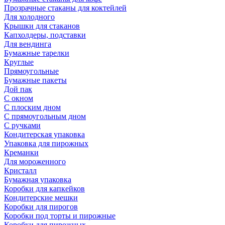
Прозрачные стаканы для коктейлей
Для холодного
Крышки для стаканов
Капхолдеры, подставки
Для вендинга
Бумажные тарелки
Круглые
Прямоугольные
Бумажные пакеты
Дой пак
С окном
С плоским дном
С прямоугольным дном
С ручками
Кондитерская упаковка
Упаковка для пирожных
Креманки
Для мороженного
Кристалл
Бумажная упаковка
Коробки для капкейков
Кондитерские мешки
Коробки для пирогов
Коробки под торты и пирожные
Коробки для пирожных