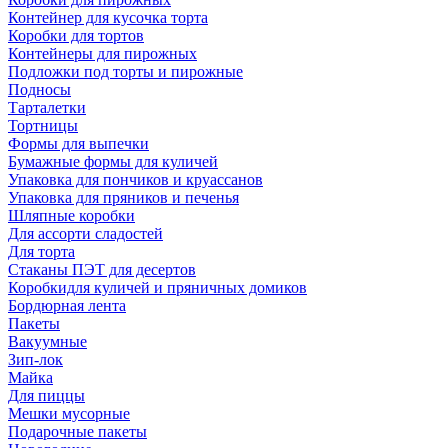
Контейнер для кусочка торта
Коробки для тортов
Контейнеры для пирожных
Подложки под торты и пирожные
Подносы
Тарталетки
Тортницы
Формы для выпечки
Бумажные формы для куличей
Упаковка для пончиков и круассанов
Упаковка для пряников и печенья
Шляпные коробки
Для ассорти сладостей
Для торта
Стаканы ПЭТ для десертов
Коробкидля куличей и пряничных домиков
Бордюрная лента
Пакеты
Вакуумные
Зип-лок
Майка
Для пиццы
Мешки мусорные
Подарочные пакеты