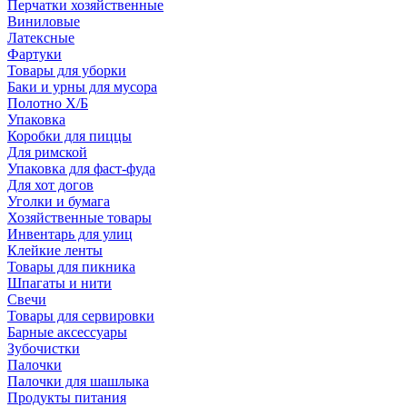
Перчатки хозяйственные
Виниловые
Латексные
Фартуки
Товары для уборки
Баки и урны для мусора
Полотно Х/Б
Упаковка
Коробки для пиццы
Для римской
Упаковка для фаст-фуда
Для хот догов
Уголки и бумага
Хозяйственные товары
Инвентарь для улиц
Клейкие ленты
Товары для пикника
Шпагаты и нити
Свечи
Товары для сервировки
Барные аксессуары
Зубочистки
Палочки
Палочки для шашлыка
Продукты питания