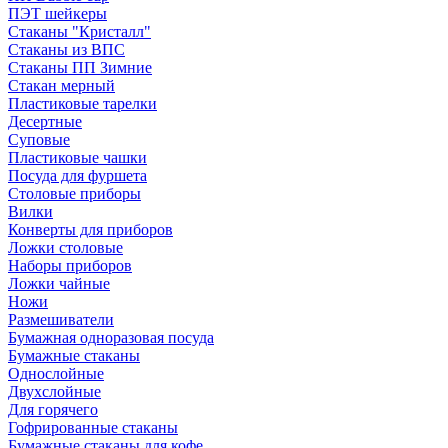
ПЭТ шейкеры
Стаканы "Кристалл"
Стаканы из ВПС
Стаканы ПП Зимние
Стакан мерный
Пластиковые тарелки
Десертные
Суповые
Пластиковые чашки
Посуда для фуршета
Столовые приборы
Вилки
Конверты для приборов
Ложки столовые
Наборы приборов
Ложки чайные
Ножи
Размешиватели
Бумажная одноразовая посуда
Бумажные стаканы
Однослойные
Двухслойные
Для горячего
Гофрированные стаканы
Бумажные стаканы для кофе