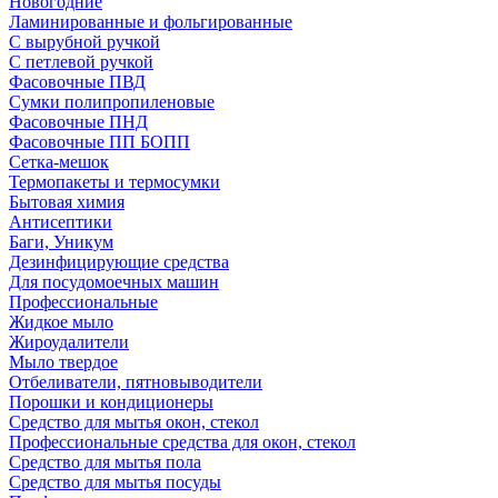
Новогодние
Ламинированные и фольгированные
С вырубной ручкой
С петлевой ручкой
Фасовочные ПВД
Сумки полипропиленовые
Фасовочные ПНД
Фасовочные ПП БОПП
Сетка-мешок
Термопакеты и термосумки
Бытовая химия
Антисептики
Баги, Уникум
Дезинфицирующие средства
Для посудомоечных машин
Профессиональные
Жидкое мыло
Жироудалители
Мыло твердое
Отбеливатели, пятновыводители
Порошки и кондиционеры
Средство для мытья окон, стекол
Профессиональные средства для окон, стекол
Средство для мытья пола
Средство для мытья посуды