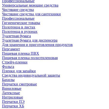
Профессиональные
Универсальные моющие средства
Чистящие средства
Чистящие средства для сантехники
Профессиональные
Гигиенические товары
Полотенца в листах
Полотенца в рулонах
Туалетная бумага
Туалетная бумага для диспенсера
Для хранения и приготовления продуктов
Пергамент
Пищевая пленка ПВХ
Пищевая пленка полиэтиленовая
Стрейч-пленки
Фольга
Пленки для запайки
Средства индивидуальной защиты
Бахилы
Перчатки смотровые
Виниловые
Латексные
Нитриловые
Перчатки ПЭ
Перчатки ХБ