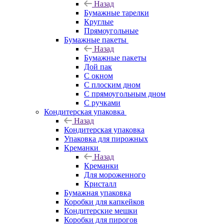
Назад
Бумажные тарелки
Круглые
Прямоугольные
Бумажные пакеты
Назад
Бумажные пакеты
Дой пак
С окном
С плоским дном
С прямоугольным дном
С ручками
Кондитерская упаковка
Назад
Кондитерская упаковка
Упаковка для пирожных
Креманки
Назад
Креманки
Для мороженного
Кристалл
Бумажная упаковка
Коробки для капкейков
Кондитерские мешки
Коробки для пирогов