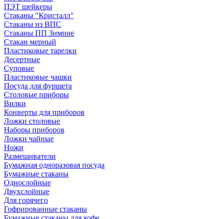
ПЭТ шейкеры
Стаканы "Кристалл"
Стаканы из ВПС
Стаканы ПП Зимние
Стакан мерный
Пластиковые тарелки
Десертные
Суповые
Пластиковые чашки
Посуда для фуршета
Столовые приборы
Вилки
Конверты для приборов
Ложки столовые
Наборы приборов
Ложки чайные
Ножи
Размешиватели
Бумажная одноразовая посуда
Бумажные стаканы
Однослойные
Двухслойные
Для горячего
Гофрированные стаканы
Бумажные стаканы для кофе