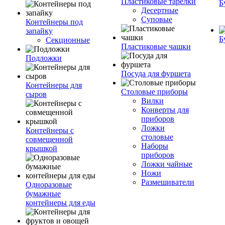
Пластиковые тарелки
Б
Десертные
Суповые
Контейнеры под
запайку
Б
Секционные
Пластиковые чашки
Подложки
Посуда для фуршета
Контейнеры для
Столовые приборы
сыров
Вилки
Конверты для
приборов
Ложки
Контейнеры с
столовые
совмещенной
Наборы
крышкой
приборов
Ложки чайные
Ножи
Размешиватели
Одноразовые
бумажные
контейнеры для еды