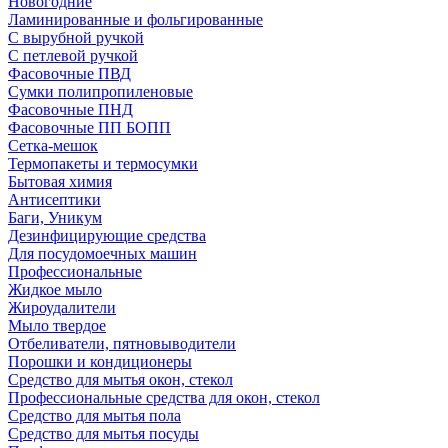
Новогодние
Ламинированные и фольгированные
С вырубной ручкой
С петлевой ручкой
Фасовочные ПВД
Сумки полипропиленовые
Фасовочные ПНД
Фасовочные ПП БОПП
Сетка-мешок
Термопакеты и термосумки
Бытовая химия
Антисептики
Баги, Уникум
Дезинфицирующие средства
Для посудомоечных машин
Профессиональные
Жидкое мыло
Жироудалители
Мыло твердое
Отбеливатели, пятновыводители
Порошки и кондиционеры
Средство для мытья окон, стекол
Профессиональные средства для окон, стекол
Средство для мытья пола
Средство для мытья посуды