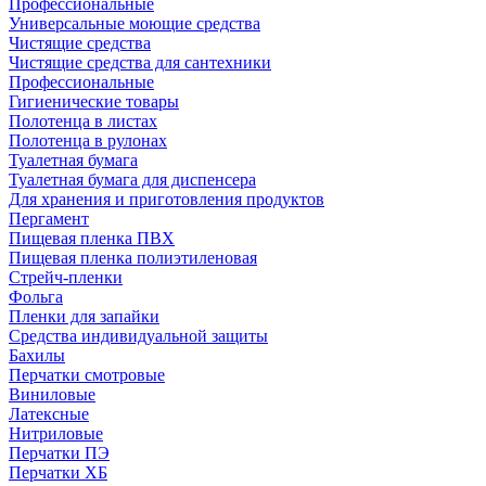
Профессиональные
Универсальные моющие средства
Чистящие средства
Чистящие средства для сантехники
Профессиональные
Гигиенические товары
Полотенца в листах
Полотенца в рулонах
Туалетная бумага
Туалетная бумага для диспенсера
Для хранения и приготовления продуктов
Пергамент
Пищевая пленка ПВХ
Пищевая пленка полиэтиленовая
Стрейч-пленки
Фольга
Пленки для запайки
Средства индивидуальной защиты
Бахилы
Перчатки смотровые
Виниловые
Латексные
Нитриловые
Перчатки ПЭ
Перчатки ХБ