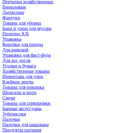
Перчатки хозяйственные
Виниловые
Латексные
Фартуки
Товары для уборки
Баки и урны для мусора
Полотно Х/Б
Упаковка
Коробки для пиццы
Для римской
Упаковка для фаст-фуда
Для хот догов
Уголки и бумага
Хозяйственные товары
Инвентарь для улиц
Клейкие ленты
Товары для пикника
Шпагаты и нити
Свечи
Товары для сервировки
Барные аксессуары
Зубочистки
Палочки
Палочки для шашлыка
Продукты питания