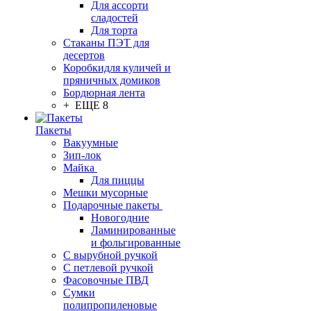
Для ассорти
сладостей
Для торта
Стаканы ПЭТ для
десертов
Коробкидля куличей и
пряничных домиков
Бордюрная лента
+ ЕЩЕ 8
Пакеты
Вакуумные
Зип-лок
Майка
Для пиццы
Мешки мусорные
Подарочные пакеты
Новогодние
Ламинированные
и фольгированные
С вырубной ручкой
С петлевой ручкой
Фасовочные ПВД
Сумки
полипропиленовые