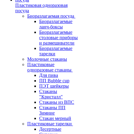
Пластиковая одноразовая
посуда
Биоразлагаемая посуда
Биоразлагаемые
ланч-боксы
Биоразлагаемые
столовые приборы
и размешиватели
Биоразлагаемые
тарелки
Молочные стаканы
Пластиковые
одноразовые стаканы
Для пива
ПП Bubble cup
ПЭТ шейкеры
Стаканы
"Кристалл"
Стаканы из ВПС
Стаканы ПП
Зимние
Стакан мерный
Пластиковые тарелки
Десертные