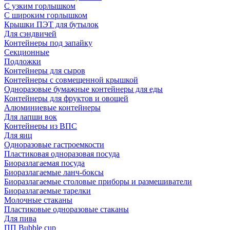
С узким горлышком
С широким горлышком
Крышки ПЭТ для бутылок
Для сэндвичей
Контейнеры под запайку
Секционные
Подложки
Контейнеры для сыров
Контейнеры с совмещенной крышкой
Одноразовые бумажные контейнеры для еды
Контейнеры для фруктов и овощей
Алюминиевые контейнеры
Для лапши вок
Контейнеры из ВПС
Для яиц
Одноразовые гастроемкости
Пластиковая одноразовая посуда
Биоразлагаемая посуда
Биоразлагаемые ланч-боксы
Биоразлагаемые столовые приборы и размешиватели
Биоразлагаемые тарелки
Молочные стаканы
Пластиковые одноразовые стаканы
Для пива
ПП Bubble cup