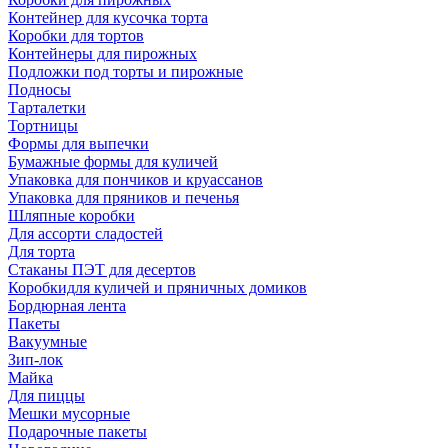
Контейнер для кусочка торта
Коробки для тортов
Контейнеры для пирожных
Подложки под торты и пирожные
Подносы
Тарталетки
Тортницы
Формы для выпечки
Бумажные формы для куличей
Упаковка для пончиков и круассанов
Упаковка для пряников и печенья
Шляпные коробки
Для ассорти сладостей
Для торта
Стаканы ПЭТ для десертов
Коробкидля куличей и пряничных домиков
Бордюрная лента
Пакеты
Вакуумные
Зип-лок
Майка
Для пиццы
Мешки мусорные
Подарочные пакеты