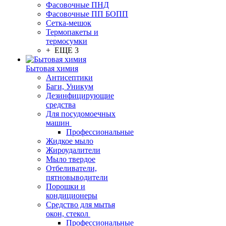
Фасовочные ПНД
Фасовочные ПП БОПП
Сетка-мешок
Термопакеты и
термосумки
+ ЕЩЕ 3
Бытовая химия
Антисептики
Баги, Уникум
Дезинфицирующие
средства
Для посудомоечных
машин
Профессиональные
Жидкое мыло
Жироудалители
Мыло твердое
Отбеливатели,
пятновыводители
Порошки и
кондиционеры
Средство для мытья
окон, стекол
Профессиональные