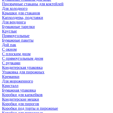
Прозрачные стаканы для коктейлей
Для холодного
Крышки для стаканов
Капхолдеры, подставки
Для вендинга
Бумажные тарелки
Круглые
Прямоугольные
Бумажные пакеты
Дой пак
С окном
С плоским дном
С прямоугольным дном
С ручками
Кондитерская упаковка
Упаковка для пирожных
Креманки
Для мороженного
Кристалл
Бумажная упаковка
Коробки для капкейков
Кондитерские мешки
Коробки для пирогов
Коробки под торты и пирожные
Коробки для пирожных