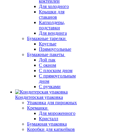
коктейлей
Для холодного
Крышки для
стаканов
Капхолдеры,
подставки
Для вендинга
Бумажные тарелки
Круглые
Прямоугольные
Бумажные пакеты
Дой пак
С окном
С плоским дном
С прямоугольным
дном
С ручками
Кондитерская упаковка
Упаковка для пирожных
Креманки
Для мороженного
Кристалл
Бумажная упаковка
Коробки для капкейков