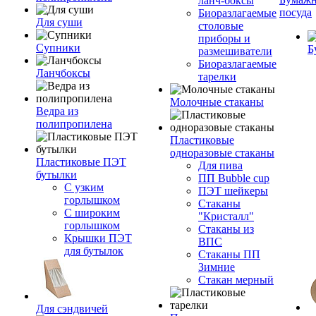
ланч-боксы
посуда
Биоразлагаемые
Для суши
столовые
приборы и
Супники
Б
размешиватели
Биоразлагаемые
Ланчбоксы
тарелки
Молочные стаканы
Ведра из
полипропилена
Пластиковые
одноразовые стаканы
Пластиковые ПЭТ
Для пива
бутылки
ПП Bubble cup
С узким
ПЭТ шейкеры
горлышком
Стаканы
С широким
"Кристалл"
горлышком
Стаканы из
Крышки ПЭТ
ВПС
для бутылок
Стаканы ПП
Зимние
Стакан мерный
Для сэндвичей