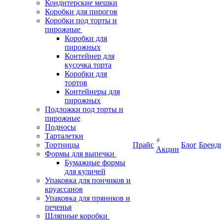
Кондитерские мешки
Коробки для пирогов
Коробки под торты и
пирожные
Коробки для
пирожных
Контейнер для
кусочка торта
Коробки для
тортов
Контейнеры для
пирожных
Подложки под торты и
пирожные
Подносы
Тарталетки
Тортницы
Прайс
Блог
Бренд
Акции
Формы для выпечки
Бумажные формы
для куличей
Упаковка для пончиков и
круассанов
Упаковка для пряников и
печенья
Шляпные коробки