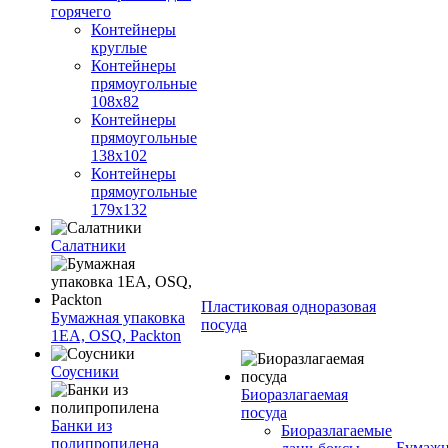
горячего
Контейнеры
круглые
Контейнеры
прямоугольные
108х82
Контейнеры
прямоугольные
138х102
Контейнеры
прямоугольные
179х132
Салатники
Пластиковая одноразовая
Бумажная упаковка
посуда
1ЕА, OSQ, Packton
Соусники
Биоразлагаемая
посуда
Банки из
Биоразлагаемые
полипропилена
Бумажн