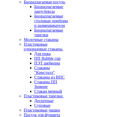
Биоразлагаемая посуда
Биоразлагаемые
ланч-боксы
Биоразлагаемые
столовые приборы
и размешиватели
Биоразлагаемые
тарелки
Молочные стаканы
Пластиковые
одноразовые стаканы
Для пива
ПП Bubble cup
ПЭТ шейкеры
Стаканы
"Кристалл"
Стаканы из ВПС
Стаканы ПП
Зимние
Стакан мерный
Пластиковые тарелки
Десертные
Суповые
Пластиковые чашки
Посуда для фуршета