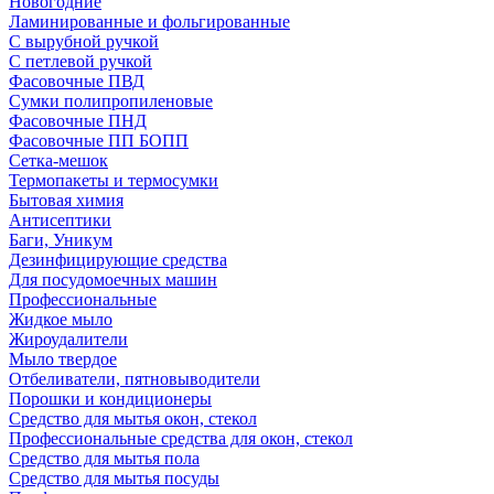
Новогодние
Ламинированные и фольгированные
С вырубной ручкой
С петлевой ручкой
Фасовочные ПВД
Сумки полипропиленовые
Фасовочные ПНД
Фасовочные ПП БОПП
Сетка-мешок
Термопакеты и термосумки
Бытовая химия
Антисептики
Баги, Уникум
Дезинфицирующие средства
Для посудомоечных машин
Профессиональные
Жидкое мыло
Жироудалители
Мыло твердое
Отбеливатели, пятновыводители
Порошки и кондиционеры
Средство для мытья окон, стекол
Профессиональные средства для окон, стекол
Средство для мытья пола
Средство для мытья посуды