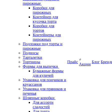
пирожные
Коробки для
пирожных
Контейнер для
кусочка торта
Коробки для
тортов
Контейнеры для
пирожных
Подложки под торты и
пирожные
Подносы
Тарталетки
Тортницы
Прайс
Блог
Бренд
Акции
Формы для выпечки
Бумажные формы
для куличей
Упаковка для пончиков и
круассанов
Упаковка для пряников и
печенья
Шляпные коробки
Для ассорти
сладостей
Для торта