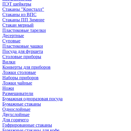
ПЭТ шейкеры
Стаканы "Кристалл"
Стаканы из ВПС
Стаканы ПП Зимние
Стакан мерный
Пластиковые тарелки
Десертные
Суповые
Пластиковые чашки
Посуда для фуршета
Столовые приборы
Вилки
Конверты для приборов
Ложки столовые
Наборы приборов
Ложки чайные
Ножи
Размешиватели
Бумажная одноразовая посуда
Бумажные стаканы
Однослойные
Двухслойные
Для горячего
Гофрированные стаканы
Бумажные стаканы для кофе