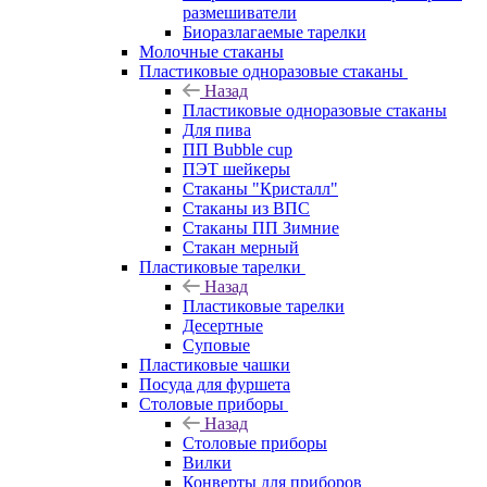
размешиватели
Биоразлагаемые тарелки
Молочные стаканы
Пластиковые одноразовые стаканы
Назад
Пластиковые одноразовые стаканы
Для пива
ПП Bubble cup
ПЭТ шейкеры
Стаканы "Кристалл"
Стаканы из ВПС
Стаканы ПП Зимние
Стакан мерный
Пластиковые тарелки
Назад
Пластиковые тарелки
Десертные
Суповые
Пластиковые чашки
Посуда для фуршета
Столовые приборы
Назад
Столовые приборы
Вилки
Конверты для приборов