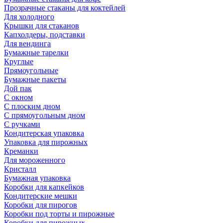
Прозрачные стаканы для коктейлей
Для холодного
Крышки для стаканов
Капхолдеры, подставки
Для вендинга
Бумажные тарелки
Круглые
Прямоугольные
Бумажные пакеты
Дой пак
С окном
С плоским дном
С прямоугольным дном
С ручками
Кондитерская упаковка
Упаковка для пирожных
Креманки
Для мороженного
Кристалл
Бумажная упаковка
Коробки для капкейков
Кондитерские мешки
Коробки для пирогов
Коробки под торты и пирожные
Коробки для пирожных