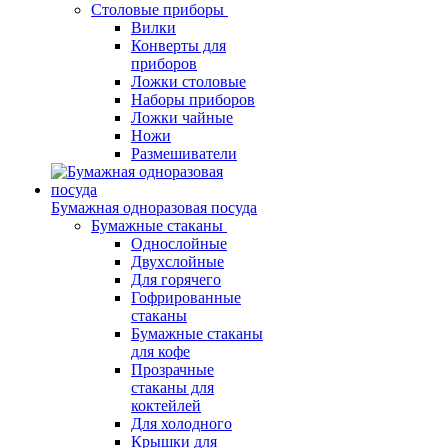
Столовые приборы
Вилки
Конверты для
приборов
Ложки столовые
Наборы приборов
Ложки чайные
Ножи
Размешиватели
Бумажная одноразовая посуда
Бумажные стаканы
Однослойные
Двухслойные
Для горячего
Гофрированные
стаканы
Бумажные стаканы
для кофе
Прозрачные
стаканы для
коктейлей
Для холодного
Крышки для