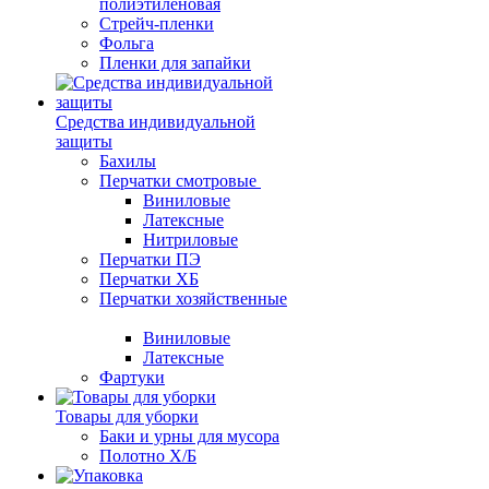
полиэтиленовая
Стрейч-пленки
Фольга
Пленки для запайки
Средства индивидуальной
защиты
Бахилы
Перчатки смотровые
Виниловые
Латексные
Нитриловые
Перчатки ПЭ
Перчатки ХБ
Перчатки хозяйственные
Виниловые
Латексные
Фартуки
Товары для уборки
Баки и урны для мусора
Полотно Х/Б