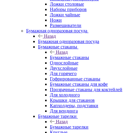
Ложки столовые
Наборы приборов
Ложки чайные
Ножи
Размешиватели
Бумажная одноразовая посуда
Назад
Бумажная одноразовая посуда
Бумажные стаканы
Назад
Бумажные стаканы
Однослойные
Двухслойные
Для горячего
Гофрированные стаканы
Бумажные стаканы для кофе
Прозрачные стаканы для коктейлей
Для холодного
Крышки для стаканов
Капхолдеры, подставки
Для вендинга
Бумажные тарелки
Назад
Бумажные тарелки
Круглые