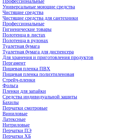
Профессиональные
Универсальные моющие средства
Чистящие средства
Чистящие средства для сантехники
Профессиональные
Гигиенические товары
Полотенца в листах
Полотенца в рулонах
Туалетная бумага
Туалетная бумага для диспенсера
Для хранения и приготовления продуктов
Пергамент
Пищевая пленка ПВХ
Пищевая пленка полиэтиленовая
Стрейч-пленки
Фольга
Пленки для запайки
Средства индивидуальной защиты
Бахилы
Перчатки смотровые
Виниловые
Латексные
Нитриловые
Перчатки ПЭ
Перчатки ХБ