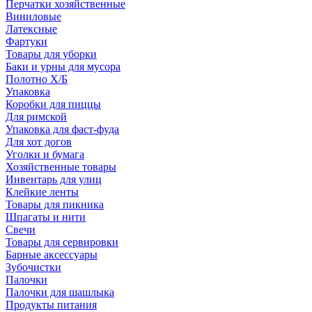
Перчатки хозяйственные
Виниловые
Латексные
Фартуки
Товары для уборки
Баки и урны для мусора
Полотно Х/Б
Упаковка
Коробки для пиццы
Для римской
Упаковка для фаст-фуда
Для хот догов
Уголки и бумага
Хозяйственные товары
Инвентарь для улиц
Клейкие ленты
Товары для пикника
Шпагаты и нити
Свечи
Товары для сервировки
Барные аксессуары
Зубочистки
Палочки
Палочки для шашлыка
Продукты питания