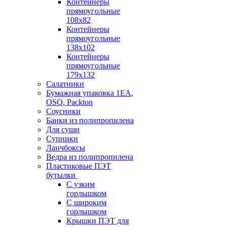
Контейнеры
прямоугольные
108х82
Контейнеры
прямоугольные
138х102
Контейнеры
прямоугольные
179х132
Салатники
Бумажная упаковка 1ЕА,
OSQ, Packton
Соусники
Банки из полипропилена
Для суши
Супники
Ланчбоксы
Ведра из полипропилена
Пластиковые ПЭТ
бутылки
С узким
горлышком
С широким
горлышком
Крышки ПЭТ для