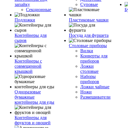
запайку
Суповые
Секционные
Б
Подложки
Пластиковые чашки
Контейнеры для
Посуда для фуршета
сыров
Столовые приборы
Вилки
Конверты для
Контейнеры с
приборов
совмещенной
Ложки
крышкой
столовые
Наборы
приборов
Ложки чайные
Одноразовые
Ножи
бумажные
Размешиватели
контейнеры для еды
Контейнеры для
фруктов и овощей