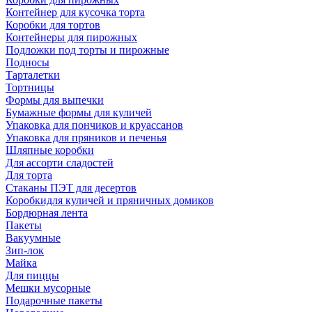
Контейнер для кусочка торта
Коробки для тортов
Контейнеры для пирожных
Подложки под торты и пирожные
Подносы
Тарталетки
Тортницы
Формы для выпечки
Бумажные формы для куличей
Упаковка для пончиков и круассанов
Упаковка для пряников и печенья
Шляпные коробки
Для ассорти сладостей
Для торта
Стаканы ПЭТ для десертов
Коробкидля куличей и пряничных домиков
Бордюрная лента
Пакеты
Вакуумные
Зип-лок
Майка
Для пиццы
Мешки мусорные
Подарочные пакеты