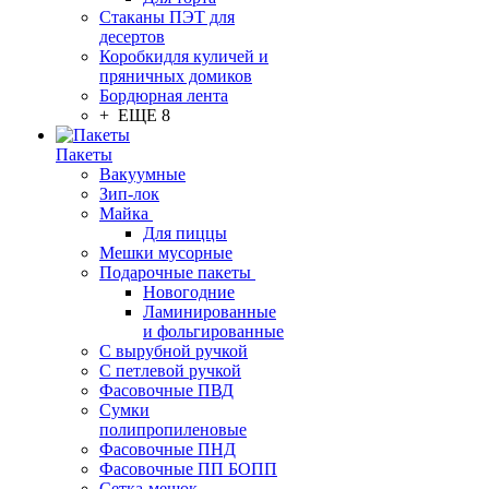
Стаканы ПЭТ для
десертов
Коробкидля куличей и
пряничных домиков
Бордюрная лента
+ ЕЩЕ 8
Пакеты
Вакуумные
Зип-лок
Майка
Для пиццы
Мешки мусорные
Подарочные пакеты
Новогодние
Ламинированные
и фольгированные
С вырубной ручкой
С петлевой ручкой
Фасовочные ПВД
Сумки
полипропиленовые
Фасовочные ПНД
Фасовочные ПП БОПП
Сетка-мешок