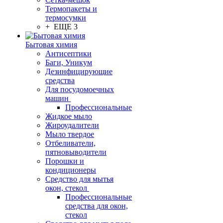
Термопакеты и
термосумки
+ ЕЩЕ 3
Бытовая химия
Антисептики
Баги, Уникум
Дезинфицирующие
средства
Для посудомоечных
машин
Профессиональные
Жидкое мыло
Жироудалители
Мыло твердое
Отбеливатели,
пятновыводители
Порошки и
кондиционеры
Средство для мытья
окон, стекол
Профессиональные
средства для окон,
стекол