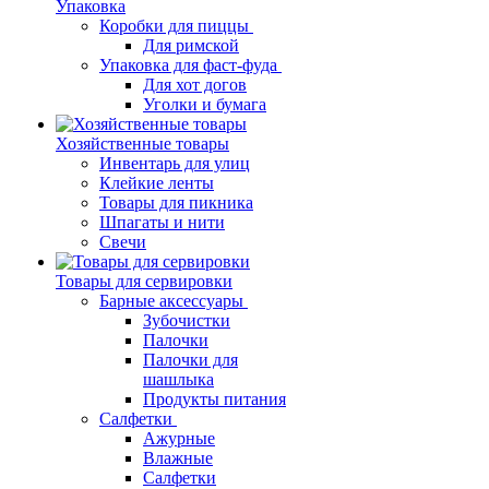
Упаковка
Коробки для пиццы
Для римской
Упаковка для фаст-фуда
Для хот догов
Уголки и бумага
Хозяйственные товары
Инвентарь для улиц
Клейкие ленты
Товары для пикника
Шпагаты и нити
Свечи
Товары для сервировки
Барные аксессуары
Зубочистки
Палочки
Палочки для
шашлыка
Продукты питания
Салфетки
Ажурные
Влажные
Салфетки