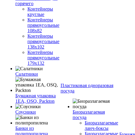
горячего
Контейнеры
круглые
Контейнеры
прямоугольные
108х82
Контейнеры
прямоугольные
138х102
Контейнеры
прямоугольные
179х132
Салатники
Пластиковая одноразовая
посуда
Бумажная упаковка
1ЕА, OSQ, Packton
Соусники
Биоразлагаемая
посуда
Биоразлагаемые
Банки из
ланч-боксы
полипропилена
Биоразлагаемые
Бумажн