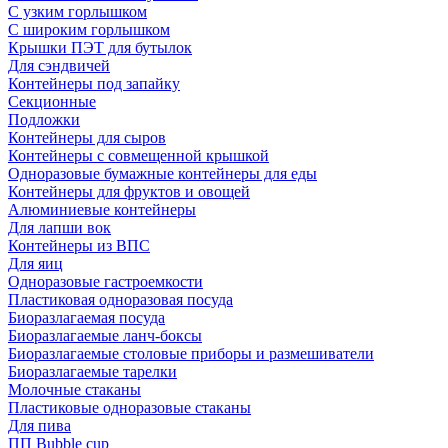
С узким горлышком
С широким горлышком
Крышки ПЭТ для бутылок
Для сэндвичей
Контейнеры под запайку
Секционные
Подложки
Контейнеры для сыров
Контейнеры с совмещенной крышкой
Одноразовые бумажные контейнеры для еды
Контейнеры для фруктов и овощей
Алюминиевые контейнеры
Для лапши вок
Контейнеры из ВПС
Для яиц
Одноразовые гастроемкости
Пластиковая одноразовая посуда
Биоразлагаемая посуда
Биоразлагаемые ланч-боксы
Биоразлагаемые столовые приборы и размешиватели
Биоразлагаемые тарелки
Молочные стаканы
Пластиковые одноразовые стаканы
Для пива
ПП Bubble cup