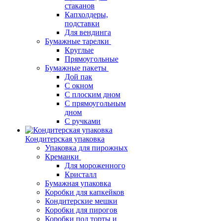
стаканов
Капхолдеры,
подставки
Для вендинга
Бумажные тарелки
Круглые
Прямоугольные
Бумажные пакеты
Дой пак
С окном
С плоским дном
С прямоугольным
дном
С ручками
Кондитерская упаковка
Упаковка для пирожных
Креманки
Для мороженного
Кристалл
Бумажная упаковка
Коробки для капкейков
Кондитерские мешки
Коробки для пирогов
Коробки под торты и