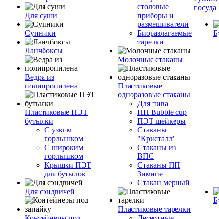
столовые
посуда
Для суши
приборы и
размешиватели
Супники
Биоразлагаемые
Б
тарелки
Ланчбоксы
Молочные стаканы
Ведра из
полипропилена
Пластиковые
одноразовые стаканы
Для пива
Пластиковые ПЭТ
ПП Bubble cup
бутылки
ПЭТ шейкеры
С узким
Стаканы
горлышком
"Кристалл"
С широким
Стаканы из
горлышком
ВПС
Крышки ПЭТ
Стаканы ПП
для бутылок
Зимние
Стакан мерный
Для сэндвичей
Б
Пластиковые тарелки
Контейнеры под
Десертные