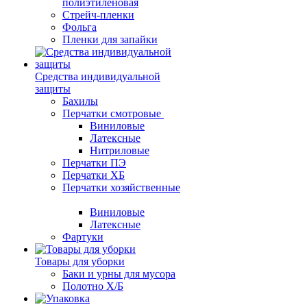
полиэтиленовая
Стрейч-пленки
Фольга
Пленки для запайки
Средства индивидуальной
защиты
Бахилы
Перчатки смотровые
Виниловые
Латексные
Нитриловые
Перчатки ПЭ
Перчатки ХБ
Перчатки хозяйственные
Виниловые
Латексные
Фартуки
Товары для уборки
Баки и урны для мусора
Полотно Х/Б