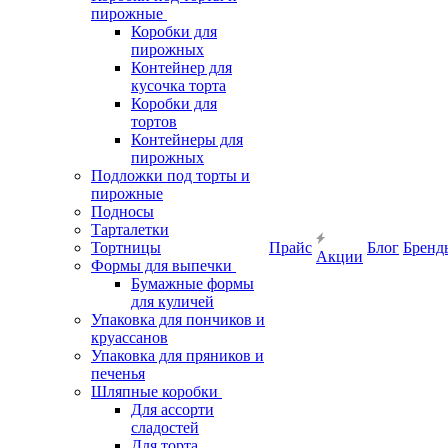
пирожные
Коробки для
пирожных
Контейнер для
кусочка торта
Коробки для
тортов
Контейнеры для
пирожных
Подложки под торты и
пирожные
Подносы
Тарталетки
Тортницы
Прайс
Блог
Бренд
Акции
Формы для выпечки
Бумажные формы
для куличей
Упаковка для пончиков и
круассанов
Упаковка для пряников и
печенья
Шляпные коробки
Для ассорти
сладостей
Для торта