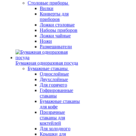
Столовые приборы
Вилки
Конверты для
приборов
Ложки столовые
Наборы приборов
Ложки чайные
Ножи
Размешиватели
Бумажная одноразовая посуда
Бумажные стаканы
Однослойные
Двухслойные
Для горячего
Гофрированные
стаканы
Бумажные стаканы
для кофе
Прозрачные
стаканы для
коктейлей
Для холодного
Крышки для