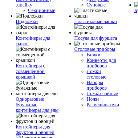
запайку
Суповые
Секционные
Б
Подложки
Пластиковые чашки
Контейнеры для
Посуда для фуршета
сыров
Столовые приборы
Вилки
Конверты для
Контейнеры с
приборов
совмещенной
Ложки
крышкой
столовые
Наборы
приборов
Ложки чайные
Одноразовые
Ножи
бумажные
Размешиватели
контейнеры для еды
Контейнеры для
фруктов и овощей