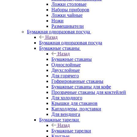
Ложки столовые
Наборы приборов
Ложки чайные
Ножи
Размешиватели
Бумажная одноразовая посуда
Назад
Бумажная одноразовая посуда
Бумажные стаканы
Назад
Бумажные стаканы
Однослойные
Двухслойные
Для горячего
Гофрированные стаканы
Бумажные стаканы для кофе
Прозрачные стаканы для коктейлей
Для холодного
Крышки для стаканов
Капхолдеры, подставки
Для вендинга
Бумажные тарелки
Назад
Бумажные тарелки
Круглые