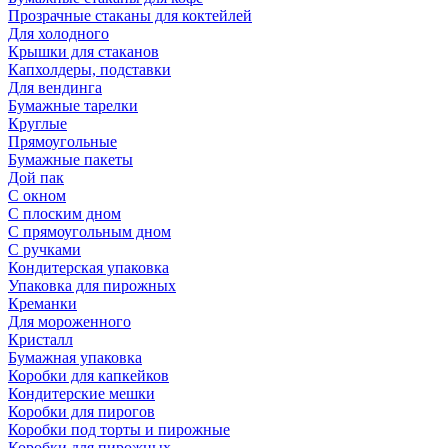
Прозрачные стаканы для коктейлей
Для холодного
Крышки для стаканов
Капхолдеры, подставки
Для вендинга
Бумажные тарелки
Круглые
Прямоугольные
Бумажные пакеты
Дой пак
С окном
С плоским дном
С прямоугольным дном
С ручками
Кондитерская упаковка
Упаковка для пирожных
Креманки
Для мороженного
Кристалл
Бумажная упаковка
Коробки для капкейков
Кондитерские мешки
Коробки для пирогов
Коробки под торты и пирожные
Коробки для пирожных