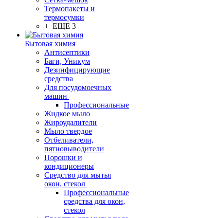
Термопакеты и
термосумки
+ ЕЩЕ 3
Бытовая химия
Антисептики
Баги, Уникум
Дезинфицирующие
средства
Для посудомоечных
машин
Профессиональные
Жидкое мыло
Жироудалители
Мыло твердое
Отбеливатели,
пятновыводители
Порошки и
кондиционеры
Средство для мытья
окон, стекол
Профессиональные
средства для окон,
стекол