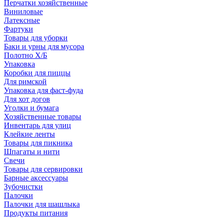
Перчатки хозяйственные
Виниловые
Латексные
Фартуки
Товары для уборки
Баки и урны для мусора
Полотно Х/Б
Упаковка
Коробки для пиццы
Для римской
Упаковка для фаст-фуда
Для хот догов
Уголки и бумага
Хозяйственные товары
Инвентарь для улиц
Клейкие ленты
Товары для пикника
Шпагаты и нити
Свечи
Товары для сервировки
Барные аксессуары
Зубочистки
Палочки
Палочки для шашлыка
Продукты питания