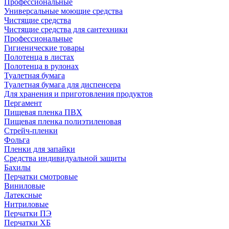
Профессиональные
Универсальные моющие средства
Чистящие средства
Чистящие средства для сантехники
Профессиональные
Гигиенические товары
Полотенца в листах
Полотенца в рулонах
Туалетная бумага
Туалетная бумага для диспенсера
Для хранения и приготовления продуктов
Пергамент
Пищевая пленка ПВХ
Пищевая пленка полиэтиленовая
Стрейч-пленки
Фольга
Пленки для запайки
Средства индивидуальной защиты
Бахилы
Перчатки смотровые
Виниловые
Латексные
Нитриловые
Перчатки ПЭ
Перчатки ХБ