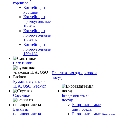
горячего
Контейнеры
круглые
Контейнеры
прямоугольные
108х82
Контейнеры
прямоугольные
138х102
Контейнеры
прямоугольные
179х132
Салатники
Пластиковая одноразовая
посуда
Бумажная упаковка
1ЕА, OSQ, Packton
Соусники
Биоразлагаемая
посуда
Биоразлагаемые
Банки из
ланч-боксы
полипропилена
Биоразлагаемые
Бумажн