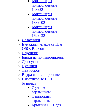
Контейнеры
прямоугольные
108х82
Контейнеры
прямоугольные
138х102
Контейнеры
прямоугольные
179х132
Салатники
Бумажная упаковка 1ЕА,
OSQ, Packton
Соусники
Банки из полипропилена
Для суши
Супники
Ланчбоксы
Ведра из полипропилена
Пластиковые ПЭТ
бутылки
С узким
горлышком
С широким
горлышком
Крышки ПЭТ для