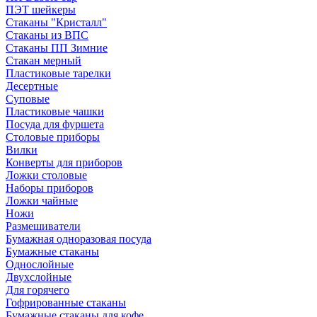
ПЭТ шейкеры
Стаканы "Кристалл"
Стаканы из ВПС
Стаканы ПП Зимние
Стакан мерный
Пластиковые тарелки
Десертные
Суповые
Пластиковые чашки
Посуда для фуршета
Столовые приборы
Вилки
Конверты для приборов
Ложки столовые
Наборы приборов
Ложки чайные
Ножи
Размешиватели
Бумажная одноразовая посуда
Бумажные стаканы
Однослойные
Двухслойные
Для горячего
Гофрированные стаканы
Бумажные стаканы для кофе