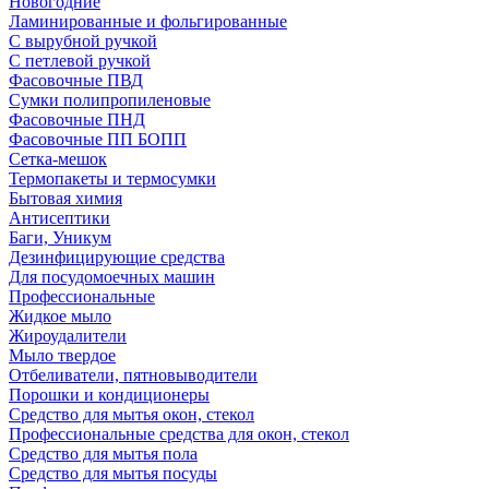
Новогодние
Ламинированные и фольгированные
С вырубной ручкой
С петлевой ручкой
Фасовочные ПВД
Сумки полипропиленовые
Фасовочные ПНД
Фасовочные ПП БОПП
Сетка-мешок
Термопакеты и термосумки
Бытовая химия
Антисептики
Баги, Уникум
Дезинфицирующие средства
Для посудомоечных машин
Профессиональные
Жидкое мыло
Жироудалители
Мыло твердое
Отбеливатели, пятновыводители
Порошки и кондиционеры
Средство для мытья окон, стекол
Профессиональные средства для окон, стекол
Средство для мытья пола
Средство для мытья посуды