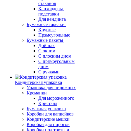
стаканов
Капхолдеры,
подставки
Для вендинга
Бумажные тарелки
Круглые
Прямоугольные
Бумажные пакеты
Дой пак
С окном
С плоским дном
С прямоугольным
дном
С ручками
Кондитерская упаковка
Упаковка для пирожных
Креманки
Для мороженного
Кристалл
Бумажная упаковка
Коробки для капкейков
Кондитерские мешки
Коробки для пирогов
Коробки под торты и