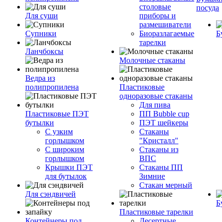
столовые
посуда
Для суши
приборы и
размешиватели
Супники
Биоразлагаемые
Б
тарелки
Ланчбоксы
Молочные стаканы
Ведра из
полипропилена
Пластиковые
одноразовые стаканы
Для пива
Пластиковые ПЭТ
ПП Bubble cup
бутылки
ПЭТ шейкеры
С узким
Стаканы
горлышком
"Кристалл"
С широким
Стаканы из
горлышком
ВПС
Крышки ПЭТ
Стаканы ПП
для бутылок
Зимние
Стакан мерный
Для сэндвичей
Б
Пластиковые тарелки
Контейнеры под
Десертные