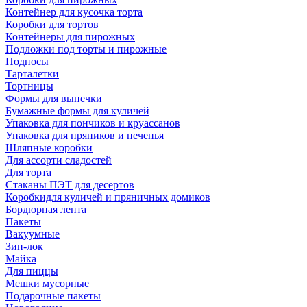
Контейнер для кусочка торта
Коробки для тортов
Контейнеры для пирожных
Подложки под торты и пирожные
Подносы
Тарталетки
Тортницы
Формы для выпечки
Бумажные формы для куличей
Упаковка для пончиков и круассанов
Упаковка для пряников и печенья
Шляпные коробки
Для ассорти сладостей
Для торта
Стаканы ПЭТ для десертов
Коробкидля куличей и пряничных домиков
Бордюрная лента
Пакеты
Вакуумные
Зип-лок
Майка
Для пиццы
Мешки мусорные
Подарочные пакеты