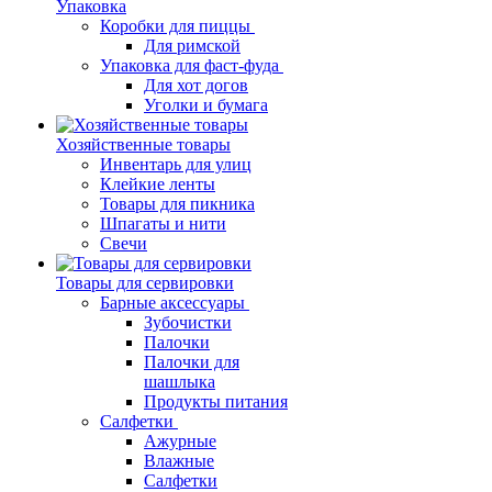
Упаковка
Коробки для пиццы
Для римской
Упаковка для фаст-фуда
Для хот догов
Уголки и бумага
Хозяйственные товары
Инвентарь для улиц
Клейкие ленты
Товары для пикника
Шпагаты и нити
Свечи
Товары для сервировки
Барные аксессуары
Зубочистки
Палочки
Палочки для
шашлыка
Продукты питания
Салфетки
Ажурные
Влажные
Салфетки