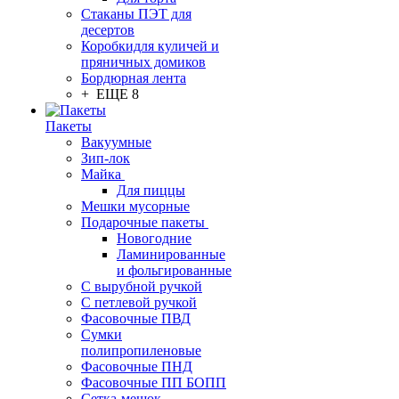
Стаканы ПЭТ для
десертов
Коробкидля куличей и
пряничных домиков
Бордюрная лента
+ ЕЩЕ 8
Пакеты
Вакуумные
Зип-лок
Майка
Для пиццы
Мешки мусорные
Подарочные пакеты
Новогодние
Ламинированные
и фольгированные
С вырубной ручкой
С петлевой ручкой
Фасовочные ПВД
Сумки
полипропиленовые
Фасовочные ПНД
Фасовочные ПП БОПП
Сетка-мешок