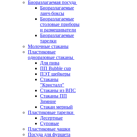
Биоразлагаемая посуда
Биоразлагаемые
ланч-боксы
Биоразлагаемые
столовые приборы
и размешиватели
Биоразлагаемые
тарелки
Молочные стаканы
Пластиковые
одноразовые стаканы
Для пива
ПП Bubble cup
ПЭТ шейкеры
Стаканы
"Кристалл"
Стаканы из ВПС
Стаканы ПП
Зимние
Стакан мерный
Пластиковые тарелки
Десертные
Суповые
Пластиковые чашки
Посуда для фуршета