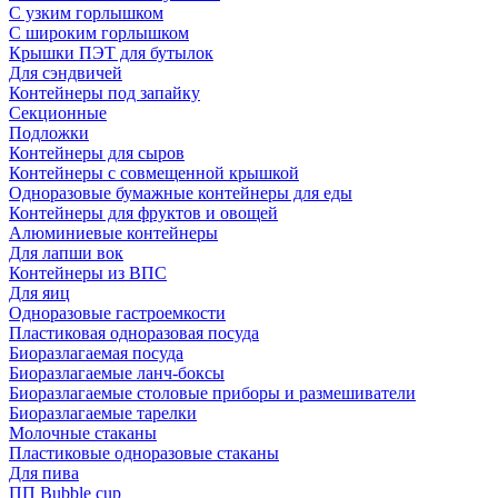
С узким горлышком
С широким горлышком
Крышки ПЭТ для бутылок
Для сэндвичей
Контейнеры под запайку
Секционные
Подложки
Контейнеры для сыров
Контейнеры с совмещенной крышкой
Одноразовые бумажные контейнеры для еды
Контейнеры для фруктов и овощей
Алюминиевые контейнеры
Для лапши вок
Контейнеры из ВПС
Для яиц
Одноразовые гастроемкости
Пластиковая одноразовая посуда
Биоразлагаемая посуда
Биоразлагаемые ланч-боксы
Биоразлагаемые столовые приборы и размешиватели
Биоразлагаемые тарелки
Молочные стаканы
Пластиковые одноразовые стаканы
Для пива
ПП Bubble cup