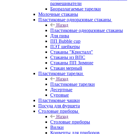
размешиватели
Биоразлагаемые тарелки
Молочные стаканы
Пластиковые одноразовые стаканы
Назад
Пластиковые одноразовые стаканы
Для пива
ПП Bubble cup
ПЭТ шейкеры
Стаканы "Кристалл"
Стаканы из ВПС
Стаканы ПП Зимние
Стакан мерный
Пластиковые тарелки
Назад
Пластиковые тарелки
Десертные
Суповые
Пластиковые чашки
Посуда для фуршета
Столовые приборы
Назад
Столовые приборы
Вилки
Конверты для приборов