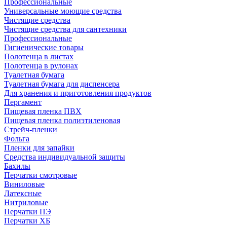
Профессиональные
Универсальные моющие средства
Чистящие средства
Чистящие средства для сантехники
Профессиональные
Гигиенические товары
Полотенца в листах
Полотенца в рулонах
Туалетная бумага
Туалетная бумага для диспенсера
Для хранения и приготовления продуктов
Пергамент
Пищевая пленка ПВХ
Пищевая пленка полиэтиленовая
Стрейч-пленки
Фольга
Пленки для запайки
Средства индивидуальной защиты
Бахилы
Перчатки смотровые
Виниловые
Латексные
Нитриловые
Перчатки ПЭ
Перчатки ХБ