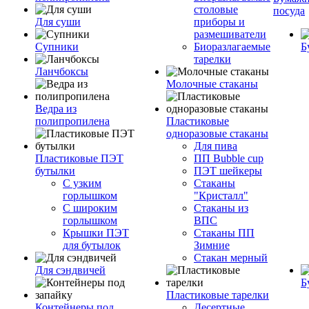
столовые
посуда
Для суши
приборы и
размешиватели
Супники
Биоразлагаемые
Б
тарелки
Ланчбоксы
Молочные стаканы
Ведра из
полипропилена
Пластиковые
одноразовые стаканы
Для пива
Пластиковые ПЭТ
ПП Bubble cup
бутылки
ПЭТ шейкеры
С узким
Стаканы
горлышком
"Кристалл"
С широким
Стаканы из
горлышком
ВПС
Крышки ПЭТ
Стаканы ПП
для бутылок
Зимние
Стакан мерный
Для сэндвичей
Б
Пластиковые тарелки
Контейнеры под
Десертные