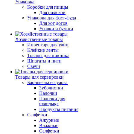
Упаковка
Коробки для пиццы
Для римской
Упаковка для фаст-фуда
Для хот догов
Уголки и бумага
Хозяйственные товары
Инвентарь для улиц
Клейкие ленты
Товары для пикника
Шпагаты и нити
Свечи
Товары для сервировки
Барные аксессуары
Зубочистки
Палочки
Палочки для
шашлыка
Продукты питания
Салфетки
Ажурные
Влажные
Салфетки