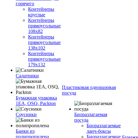
горячего
Контейнеры
круглые
Контейнеры
прямоугольные
108х82
Контейнеры
прямоугольные
138х102
Контейнеры
прямоугольные
179х132
Салатники
Пластиковая одноразовая
посуда
Бумажная упаковка
1ЕА, OSQ, Packton
Соусники
Биоразлагаемая
посуда
Биоразлагаемые
Банки из
ланч-боксы
полипропилена
Биоразлагаемые
Бумажн