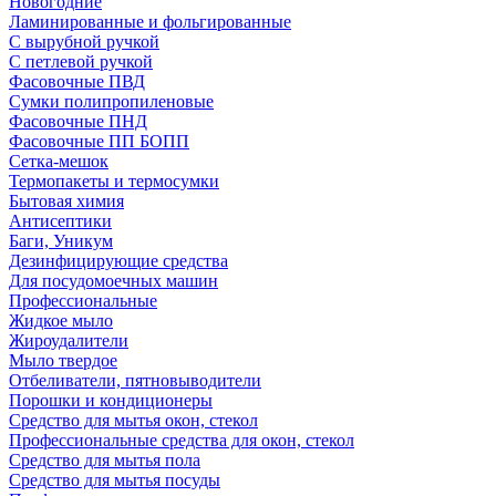
Новогодние
Ламинированные и фольгированные
С вырубной ручкой
С петлевой ручкой
Фасовочные ПВД
Сумки полипропиленовые
Фасовочные ПНД
Фасовочные ПП БОПП
Сетка-мешок
Термопакеты и термосумки
Бытовая химия
Антисептики
Баги, Уникум
Дезинфицирующие средства
Для посудомоечных машин
Профессиональные
Жидкое мыло
Жироудалители
Мыло твердое
Отбеливатели, пятновыводители
Порошки и кондиционеры
Средство для мытья окон, стекол
Профессиональные средства для окон, стекол
Средство для мытья пола
Средство для мытья посуды