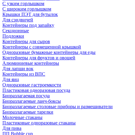
С узким горлышком
С широким горлышком
Крышки ПЭТ для бутылок
Для сэндвичей
Контейнеры под запайку
Секционные
Подложки
Контейнеры для сыров
Контейнеры с совмещенной крышкой
Одноразовые бумажные контейнеры для еды
Контейнеры для фруктов и овощей
Алюминиевые контейнеры
Для лапши вок
Контейнеры из ВПС
Для яиц
Одноразовые гастроемкости
Пластиковая одноразовая посуда
Биоразлагаемая посуда
Биоразлагаемые ланч-боксы
Биоразлагаемые столовые приборы и размешиватели
Биоразлагаемые тарелки
Молочные стаканы
Пластиковые одноразовые стаканы
Для пива
ПП Bubble cup