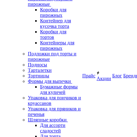
пирожные
Коробки для
пирожных
Контейнер для
кусочка торта
Коробки для
тортов
Контейнеры для
пирожных
Подложки под торты и
пирожные
Подносы
Тарталетки
Тортницы
Прайс
Блог
Бренд
Акции
Формы для выпечки
Бумажные формы
для куличей
Упаковка для пончиков и
круассанов
Упаковка для пряников и
печенья
Шляпные коробки
Для ассорти
сладостей
Для торта