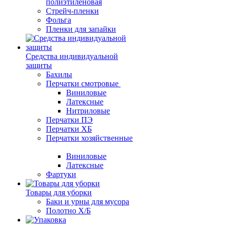
полиэтиленовая
Стрейч-пленки
Фольга
Пленки для запайки
Средства индивидуальной
защиты
Бахилы
Перчатки смотровые
Виниловые
Латексные
Нитриловые
Перчатки ПЭ
Перчатки ХБ
Перчатки хозяйственные
Виниловые
Латексные
Фартуки
Товары для уборки
Баки и урны для мусора
Полотно Х/Б