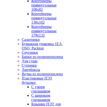
Контейнеры
прямоугольные
108х82
Контейнеры
прямоугольные
138х102
Контейнеры
прямоугольные
179х132
Салатники
Бумажная упаковка 1ЕА,
OSQ, Packton
Соусники
Банки из полипропилена
Для суши
Супники
Ланчбоксы
Ведра из полипропилена
Пластиковые ПЭТ
бутылки
С узким
горлышком
С широким
горлышком
Крышки ПЭТ для