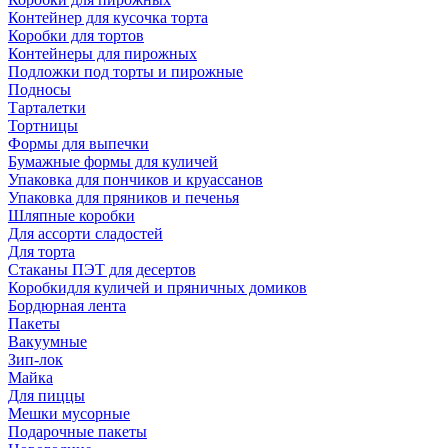
Контейнер для кусочка торта
Коробки для тортов
Контейнеры для пирожных
Подложки под торты и пирожные
Подносы
Тарталетки
Тортницы
Формы для выпечки
Бумажные формы для куличей
Упаковка для пончиков и круассанов
Упаковка для пряников и печенья
Шляпные коробки
Для ассорти сладостей
Для торта
Стаканы ПЭТ для десертов
Коробкидля куличей и пряничных домиков
Бордюрная лента
Пакеты
Вакуумные
Зип-лок
Майка
Для пиццы
Мешки мусорные
Подарочные пакеты