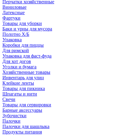
Перчатки хозяйственные
Виниловые
Латексные
Фартуки
Товары для уборки
Баки и урны для мусора
Полотно Х/Б
Упаковка
Коробки для пиццы
Для римской
Упаковка для фаст-фуда
Для хот догов
Уголки и бумага
Хозяйственные товары
Инвентарь для улиц
Клейкие ленты
Товары для пикника
Шпагаты и нити
Свечи
Товары для сервировки
Барные аксессуары
Зубочистки
Палочки
Палочки для шашлыка
Продукты питания