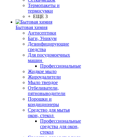
Термопакеты и
термосумки
+ ЕЩЕ 3
Бытовая химия
Антисептики
Баги, Уникум
Дезинфицирующие
средства
Для посудомоечных
машин
Профессиональные
Жидкое мыло
Жироудалители
Мыло твердое
Отбеливатели,
пятновыводители
Порошки и
кондиционеры
Средство для мытья
окон, стекол
Профессиональные
средства для окон,
стекол