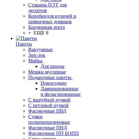
Стаканы ПЭТ для
десертов
Коробкидля куличей и
пряничных домиков
Бордюрная лента
+ ЕЩЕ 8
Пакеты
Вакуумные
Зип-лок
Майка
Для пиццы
Мешки мусорные
Подарочные пакеты
Новогодние
Ламинированные
и фольгированные
С вырубной ручкой
С петлевой ручкой
Фасовочные ПВД
Сумки
полипропиленовые
Фасовочные ПНД
Фасовочные ПП БОПП
Сетка-мешок