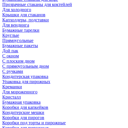
Прозрачные стаканы для коктейлей
Для холодного
Крышки для стаканов
Капхолдеры, подставки
Для вендинга
Бумажные тарелки
Круглые
Прямоугольные
Бумажные пакеты
Дой пак
С окном
С плоским дном
С прямоугольным дном
С ручками
Кондитерская упаковка
Упаковка для пирожных
Креманки
Для мороженного
Кристалл
Бумажная упаковка
Коробки для капкейков
Кондитерские мешки
Коробки для пирогов
Коробки под торты и пирожные
Коробки для пирожных