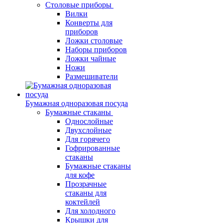
Столовые приборы
Вилки
Конверты для
приборов
Ложки столовые
Наборы приборов
Ложки чайные
Ножи
Размешиватели
Бумажная одноразовая посуда
Бумажные стаканы
Однослойные
Двухслойные
Для горячего
Гофрированные
стаканы
Бумажные стаканы
для кофе
Прозрачные
стаканы для
коктейлей
Для холодного
Крышки для