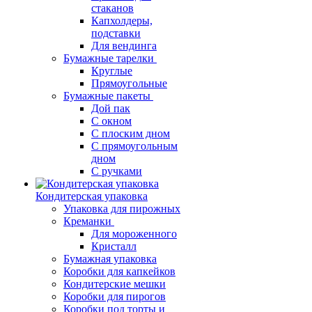
стаканов
Капхолдеры,
подставки
Для вендинга
Бумажные тарелки
Круглые
Прямоугольные
Бумажные пакеты
Дой пак
С окном
С плоским дном
С прямоугольным
дном
С ручками
Кондитерская упаковка
Упаковка для пирожных
Креманки
Для мороженного
Кристалл
Бумажная упаковка
Коробки для капкейков
Кондитерские мешки
Коробки для пирогов
Коробки под торты и