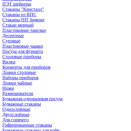
ПЭТ шейкеры
Стаканы "Кристалл"
Стаканы из ВПС
Стаканы ПП Зимние
Стакан мерный
Пластиковые тарелки
Десертные
Суповые
Пластиковые чашки
Посуда для фуршета
Столовые приборы
Вилки
Конверты для приборов
Ложки столовые
Наборы приборов
Ложки чайные
Ножи
Размешиватели
Бумажная одноразовая посуда
Бумажные стаканы
Однослойные
Двухслойные
Для горячего
Гофрированные стаканы
Бумажные стаканы для кофе