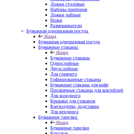
Ложки столовые
Наборы приборов
Ложки чайные
Ножи
Размешиватели
Бумажная одноразовая посуда
Назад
Бумажная одноразовая посуда
Бумажные стаканы
Назад
Бумажные стаканы
Однослойные
Двухслойные
Для горячего
Гофрированные стаканы
Бумажные стаканы для кофе
Прозрачные стаканы для коктейлей
Для холодного
Крышки для стаканов
Капхолдеры, подставки
Для вендинга
Бумажные тарелки
Назад
Бумажные тарелки
Круглые