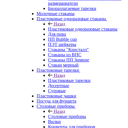
размешиватели
Биоразлагаемые тарелки
Молочные стаканы
Пластиковые одноразовые стаканы
Назад
Пластиковые одноразовые стаканы
Для пива
ПП Bubble cup
ПЭТ шейкеры
Стаканы "Кристалл"
Стаканы из ВПС
Стаканы ПП Зимние
Стакан мерный
Пластиковые тарелки
Назад
Пластиковые тарелки
Десертные
Суповые
Пластиковые чашки
Посуда для фуршета
Столовые приборы
Назад
Столовые приборы
Вилки
Конверты для приборов