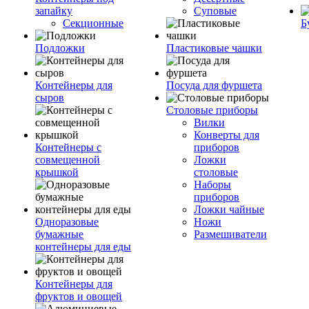
запайку
Суповые
Секционные
Б
Подложки
Пластиковые чашки
Контейнеры для
Посуда для фуршета
сыров
Столовые приборы
Вилки
Конверты для
Контейнеры с
приборов
совмещенной
Ложки
крышкой
столовые
Наборы
приборов
Ложки чайные
Одноразовые
Ножи
бумажные
Размешиватели
контейнеры для еды
Контейнеры для
фруктов и овощей