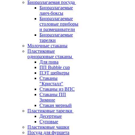
Биоразлагаемая посуда
Биоразлагаемые
ланч-боксы
Биоразлагаемые
столовые приборы
и размешиватели
Биоразлагаемые
тарелки
Молочные стаканы
Пластиковые
одноразовые стаканы
Для пива
ПП Bubble cup
ПЭТ шейкеры
Стаканы
"Кристалл"
Стаканы из ВПС
Стаканы ПП
Зимние
Стакан мерный
Пластиковые тарелки
Десертные
Суповые
Пластиковые чашки
Посуда для фуршета