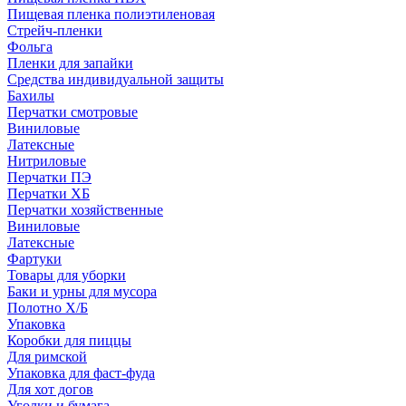
Пищевая пленка полиэтиленовая
Стрейч-пленки
Фольга
Пленки для запайки
Средства индивидуальной защиты
Бахилы
Перчатки смотровые
Виниловые
Латексные
Нитриловые
Перчатки ПЭ
Перчатки ХБ
Перчатки хозяйственные
Виниловые
Латексные
Фартуки
Товары для уборки
Баки и урны для мусора
Полотно Х/Б
Упаковка
Коробки для пиццы
Для римской
Упаковка для фаст-фуда
Для хот догов
Уголки и бумага