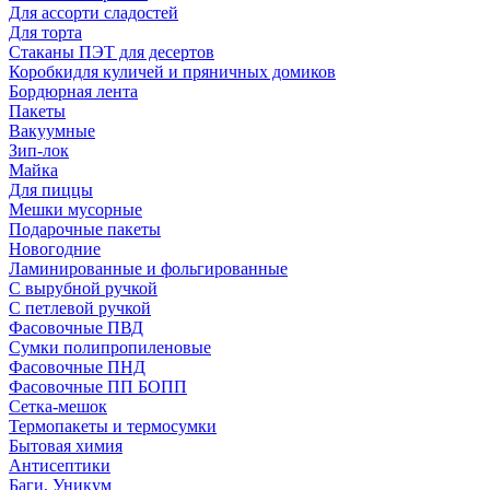
Для ассорти сладостей
Для торта
Стаканы ПЭТ для десертов
Коробкидля куличей и пряничных домиков
Бордюрная лента
Пакеты
Вакуумные
Зип-лок
Майка
Для пиццы
Мешки мусорные
Подарочные пакеты
Новогодние
Ламинированные и фольгированные
С вырубной ручкой
С петлевой ручкой
Фасовочные ПВД
Сумки полипропиленовые
Фасовочные ПНД
Фасовочные ПП БОПП
Сетка-мешок
Термопакеты и термосумки
Бытовая химия
Антисептики
Баги, Уникум