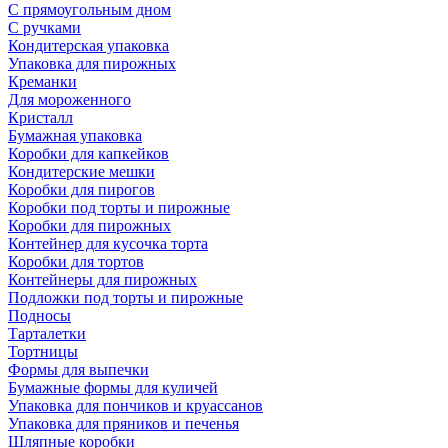
С прямоугольным дном
С ручками
Кондитерская упаковка
Упаковка для пирожных
Креманки
Для мороженного
Кристалл
Бумажная упаковка
Коробки для капкейков
Кондитерские мешки
Коробки для пирогов
Коробки под торты и пирожные
Коробки для пирожных
Контейнер для кусочка торта
Коробки для тортов
Контейнеры для пирожных
Подложки под торты и пирожные
Подносы
Тарталетки
Тортницы
Формы для выпечки
Бумажные формы для куличей
Упаковка для пончиков и круассанов
Упаковка для пряников и печенья
Шляпные коробки