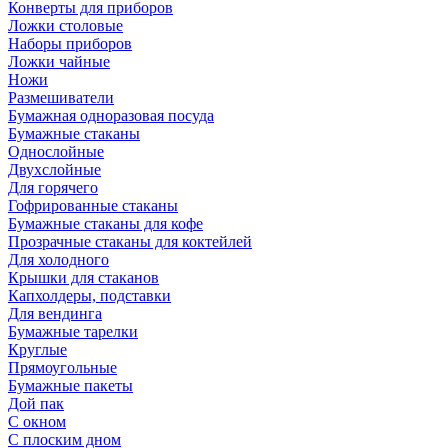
Конверты для приборов
Ложки столовые
Наборы приборов
Ложки чайные
Ножи
Размешиватели
Бумажная одноразовая посуда
Бумажные стаканы
Однослойные
Двухслойные
Для горячего
Гофрированные стаканы
Бумажные стаканы для кофе
Прозрачные стаканы для коктейлей
Для холодного
Крышки для стаканов
Капхолдеры, подставки
Для вендинга
Бумажные тарелки
Круглые
Прямоугольные
Бумажные пакеты
Дой пак
С окном
С плоским дном