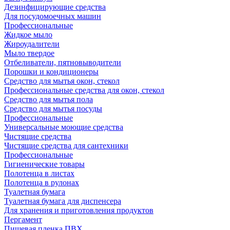
Дезинфицирующие средства
Для посудомоечных машин
Профессиональные
Жидкое мыло
Жироудалители
Мыло твердое
Отбеливатели, пятновыводители
Порошки и кондиционеры
Средство для мытья окон, стекол
Профессиональные средства для окон, стекол
Средство для мытья пола
Средство для мытья посуды
Профессиональные
Универсальные моющие средства
Чистящие средства
Чистящие средства для сантехники
Профессиональные
Гигиенические товары
Полотенца в листах
Полотенца в рулонах
Туалетная бумага
Туалетная бумага для диспенсера
Для хранения и приготовления продуктов
Пергамент
Пищевая пленка ПВХ