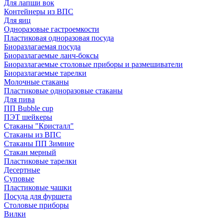
Для лапши вок
Контейнеры из ВПС
Для яиц
Одноразовые гастроемкости
Пластиковая одноразовая посуда
Биоразлагаемая посуда
Биоразлагаемые ланч-боксы
Биоразлагаемые столовые приборы и размешиватели
Биоразлагаемые тарелки
Молочные стаканы
Пластиковые одноразовые стаканы
Для пива
ПП Bubble cup
ПЭТ шейкеры
Стаканы "Кристалл"
Стаканы из ВПС
Стаканы ПП Зимние
Стакан мерный
Пластиковые тарелки
Десертные
Суповые
Пластиковые чашки
Посуда для фуршета
Столовые приборы
Вилки