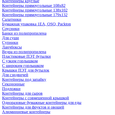
Контейнеры круглые
Контейнеры прямоугольные 108х82
Контейнеры прямоугольные 138х102
Контейнеры прямоугольные 179х132
Салатники
Бумажная упаковка 1ЕА, OSQ, Packton
Соусники
Банки из полипропилена
Для суши
Супники
Ланчбоксы
Ведра из полипропилена
Пластиковые ПЭТ бутылки
С узким горлышком
С широким горлышком
Крышки ПЭТ для бутылок
Для сэндвичей
Контейнеры под запайку
Секционные
Подложки
Контейнеры для сыров
Контейнеры с совмещенной крышкой
Одноразовые бумажные контейнеры для еды
Контейнеры для фруктов и овощей
Алюминиевые контейнеры