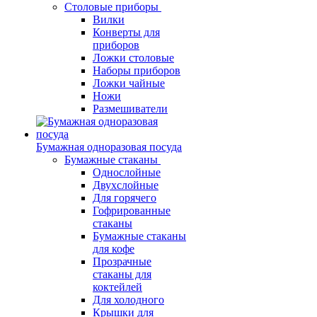
Столовые приборы
Вилки
Конверты для
приборов
Ложки столовые
Наборы приборов
Ложки чайные
Ножи
Размешиватели
Бумажная одноразовая посуда
Бумажные стаканы
Однослойные
Двухслойные
Для горячего
Гофрированные
стаканы
Бумажные стаканы
для кофе
Прозрачные
стаканы для
коктейлей
Для холодного
Крышки для