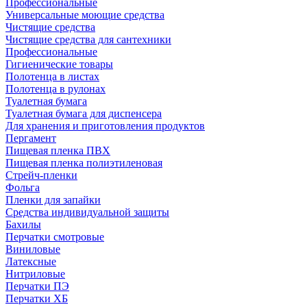
Профессиональные
Универсальные моющие средства
Чистящие средства
Чистящие средства для сантехники
Профессиональные
Гигиенические товары
Полотенца в листах
Полотенца в рулонах
Туалетная бумага
Туалетная бумага для диспенсера
Для хранения и приготовления продуктов
Пергамент
Пищевая пленка ПВХ
Пищевая пленка полиэтиленовая
Стрейч-пленки
Фольга
Пленки для запайки
Средства индивидуальной защиты
Бахилы
Перчатки смотровые
Виниловые
Латексные
Нитриловые
Перчатки ПЭ
Перчатки ХБ