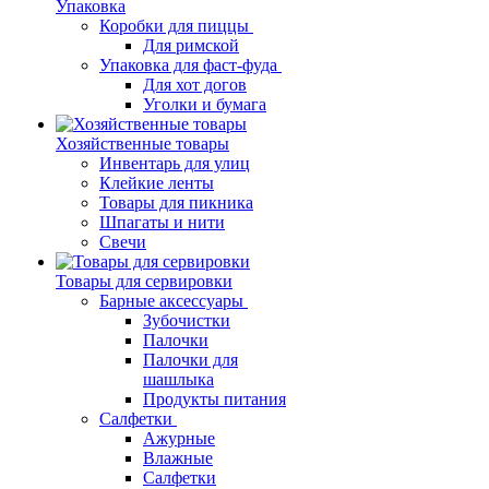
Упаковка
Коробки для пиццы
Для римской
Упаковка для фаст-фуда
Для хот догов
Уголки и бумага
Хозяйственные товары
Инвентарь для улиц
Клейкие ленты
Товары для пикника
Шпагаты и нити
Свечи
Товары для сервировки
Барные аксессуары
Зубочистки
Палочки
Палочки для
шашлыка
Продукты питания
Салфетки
Ажурные
Влажные
Салфетки