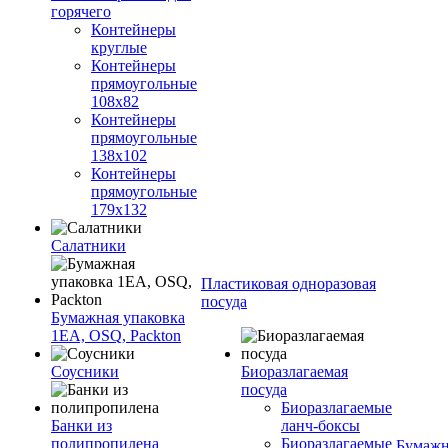
горячего
Контейнеры
круглые
Контейнеры
прямоугольные
108х82
Контейнеры
прямоугольные
138х102
Контейнеры
прямоугольные
179х132
Салатники
Пластиковая одноразовая
посуда
Бумажная упаковка
1ЕА, OSQ, Packton
Соусники
Биоразлагаемая
посуда
Биоразлагаемые
Банки из
ланч-боксы
полипропилена
Биоразлагаемые
Бумажн