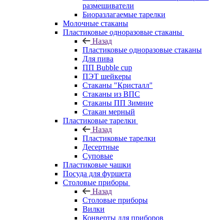
размешиватели
Биоразлагаемые тарелки
Молочные стаканы
Пластиковые одноразовые стаканы
Назад
Пластиковые одноразовые стаканы
Для пива
ПП Bubble cup
ПЭТ шейкеры
Стаканы "Кристалл"
Стаканы из ВПС
Стаканы ПП Зимние
Стакан мерный
Пластиковые тарелки
Назад
Пластиковые тарелки
Десертные
Суповые
Пластиковые чашки
Посуда для фуршета
Столовые приборы
Назад
Столовые приборы
Вилки
Конверты для приборов