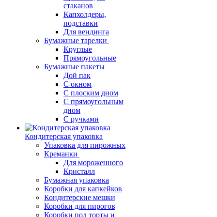
стаканов
Капхолдеры,
подставки
Для вендинга
Бумажные тарелки
Круглые
Прямоугольные
Бумажные пакеты
Дой пак
С окном
С плоским дном
С прямоугольным
дном
С ручками
Кондитерская упаковка
Упаковка для пирожных
Креманки
Для мороженного
Кристалл
Бумажная упаковка
Коробки для капкейков
Кондитерские мешки
Коробки для пирогов
Коробки под торты и