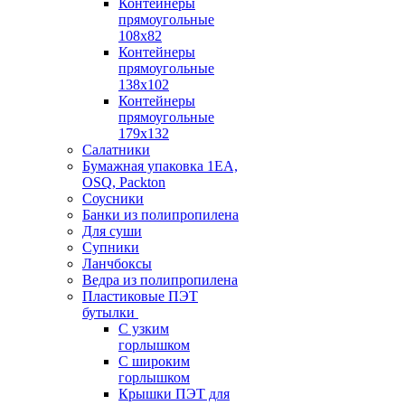
Контейнеры
прямоугольные
108х82
Контейнеры
прямоугольные
138х102
Контейнеры
прямоугольные
179х132
Салатники
Бумажная упаковка 1ЕА,
OSQ, Packton
Соусники
Банки из полипропилена
Для суши
Супники
Ланчбоксы
Ведра из полипропилена
Пластиковые ПЭТ
бутылки
С узким
горлышком
С широким
горлышком
Крышки ПЭТ для