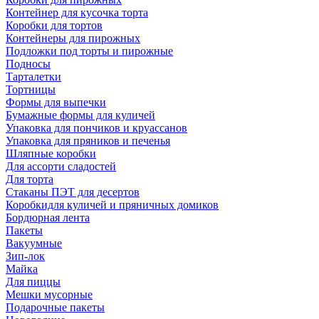
Контейнер для кусочка торта
Коробки для тортов
Контейнеры для пирожных
Подложки под торты и пирожные
Подносы
Тарталетки
Тортницы
Формы для выпечки
Бумажные формы для куличей
Упаковка для пончиков и круассанов
Упаковка для пряников и печенья
Шляпные коробки
Для ассорти сладостей
Для торта
Стаканы ПЭТ для десертов
Коробкидля куличей и пряничных домиков
Бордюрная лента
Пакеты
Вакуумные
Зип-лок
Майка
Для пиццы
Мешки мусорные
Подарочные пакеты