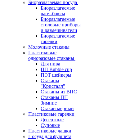
Биоразлагаемая посуда
Биоразлагаемые
ланч-боксы
Биоразлагаемые
столовые приборы
и размешиватели
Биоразлагаемые
тарелки
Молочные стаканы
Пластиковые
одноразовые стаканы
Для пива
ПП Bubble cup
ПЭТ шейкеры
Стаканы
"Кристалл"
Стаканы из ВПС
Стаканы ПП
Зимние
Стакан мерный
Пластиковые тарелки
Десертные
Суповые
Пластиковые чашки
Посуда для фуршета