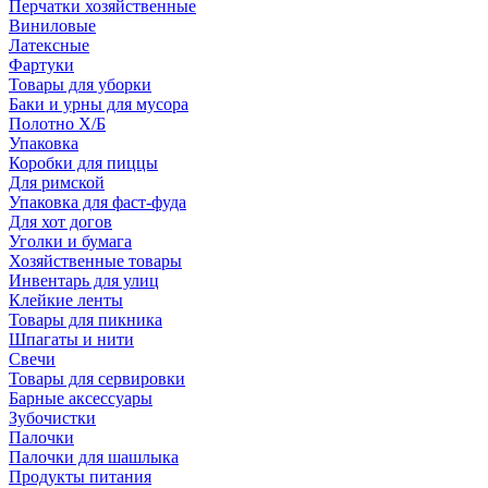
Перчатки хозяйственные
Виниловые
Латексные
Фартуки
Товары для уборки
Баки и урны для мусора
Полотно Х/Б
Упаковка
Коробки для пиццы
Для римской
Упаковка для фаст-фуда
Для хот догов
Уголки и бумага
Хозяйственные товары
Инвентарь для улиц
Клейкие ленты
Товары для пикника
Шпагаты и нити
Свечи
Товары для сервировки
Барные аксессуары
Зубочистки
Палочки
Палочки для шашлыка
Продукты питания