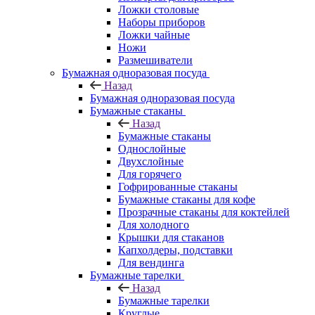
Ложки столовые
Наборы приборов
Ложки чайные
Ножи
Размешиватели
Бумажная одноразовая посуда
Назад
Бумажная одноразовая посуда
Бумажные стаканы
Назад
Бумажные стаканы
Однослойные
Двухслойные
Для горячего
Гофрированные стаканы
Бумажные стаканы для кофе
Прозрачные стаканы для коктейлей
Для холодного
Крышки для стаканов
Капхолдеры, подставки
Для вендинга
Бумажные тарелки
Назад
Бумажные тарелки
Круглые