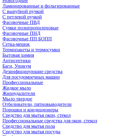
Новогодние
Ламинированные и фольгированные
С вырубной ручкой
С петлевой ручкой
Фасовочные ПВД
Сумки полипропиленовые
Фасовочные ПНД
Фасовочные ПП БОПП
Сетка-мешок
Термопакеты и термосумки
Бытовая химия
Антисептики
Баги, Уникум
Дезинфицирующие средства
Для посудомоечных машин
Профессиональные
Жидкое мыло
Жироудалители
Мыло твердое
Отбеливатели, пятновыводители
Порошки и кондиционеры
Средство для мытья окон, стекол
Профессиональные средства для окон, стекол
Средство для мытья пола
Средство для мытья посуды