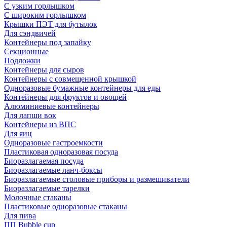
С узким горлышком
С широким горлышком
Крышки ПЭТ для бутылок
Для сэндвичей
Контейнеры под запайку
Секционные
Подложки
Контейнеры для сыров
Контейнеры с совмещенной крышкой
Одноразовые бумажные контейнеры для еды
Контейнеры для фруктов и овощей
Алюминиевые контейнеры
Для лапши вок
Контейнеры из ВПС
Для яиц
Одноразовые гастроемкости
Пластиковая одноразовая посуда
Биоразлагаемая посуда
Биоразлагаемые ланч-боксы
Биоразлагаемые столовые приборы и размешиватели
Биоразлагаемые тарелки
Молочные стаканы
Пластиковые одноразовые стаканы
Для пива
ПП Bubble cup