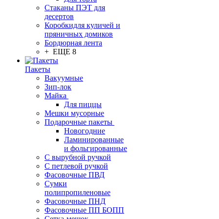
Стаканы ПЭТ для
десертов
Коробкидля куличей и
пряничных домиков
Бордюрная лента
+ ЕЩЕ 8
Пакеты
Вакуумные
Зип-лок
Майка
Для пиццы
Мешки мусорные
Подарочные пакеты
Новогодние
Ламинированные
и фольгированные
С вырубной ручкой
С петлевой ручкой
Фасовочные ПВД
Сумки
полипропиленовые
Фасовочные ПНД
Фасовочные ПП БОПП
Сетка-мешок