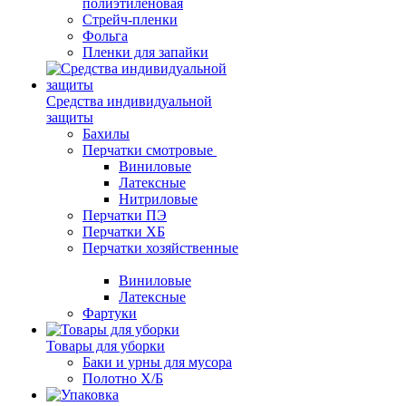
полиэтиленовая
Стрейч-пленки
Фольга
Пленки для запайки
Средства индивидуальной
защиты
Бахилы
Перчатки смотровые
Виниловые
Латексные
Нитриловые
Перчатки ПЭ
Перчатки ХБ
Перчатки хозяйственные
Виниловые
Латексные
Фартуки
Товары для уборки
Баки и урны для мусора
Полотно Х/Б