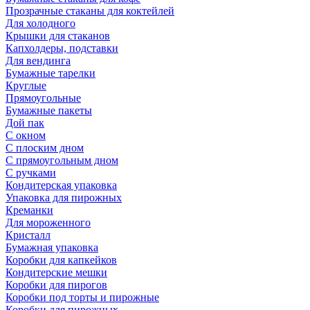
Прозрачные стаканы для коктейлей
Для холодного
Крышки для стаканов
Капхолдеры, подставки
Для вендинга
Бумажные тарелки
Круглые
Прямоугольные
Бумажные пакеты
Дой пак
С окном
С плоским дном
С прямоугольным дном
С ручками
Кондитерская упаковка
Упаковка для пирожных
Креманки
Для мороженного
Кристалл
Бумажная упаковка
Коробки для капкейков
Кондитерские мешки
Коробки для пирогов
Коробки под торты и пирожные
Коробки для пирожных