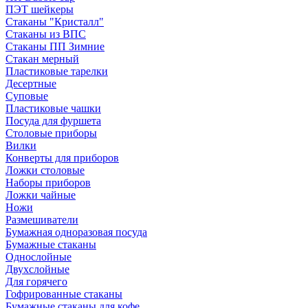
ПЭТ шейкеры
Стаканы "Кристалл"
Стаканы из ВПС
Стаканы ПП Зимние
Стакан мерный
Пластиковые тарелки
Десертные
Суповые
Пластиковые чашки
Посуда для фуршета
Столовые приборы
Вилки
Конверты для приборов
Ложки столовые
Наборы приборов
Ложки чайные
Ножи
Размешиватели
Бумажная одноразовая посуда
Бумажные стаканы
Однослойные
Двухслойные
Для горячего
Гофрированные стаканы
Бумажные стаканы для кофе