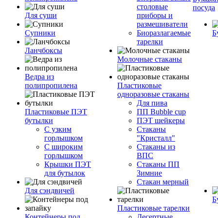
столовые
посуда
Для суши
приборы и
размешиватели
Супники
Биоразлагаемые
Б
тарелки
Ланчбоксы
Молочные стаканы
Ведра из
полипропилена
Пластиковые
одноразовые стаканы
Для пива
Пластиковые ПЭТ
ПП Bubble cup
бутылки
ПЭТ шейкеры
С узким
Стаканы
горлышком
"Кристалл"
С широким
Стаканы из
горлышком
ВПС
Крышки ПЭТ
Стаканы ПП
для бутылок
Зимние
Стакан мерный
Для сэндвичей
Б
Пластиковые тарелки
Контейнеры под
Десертные