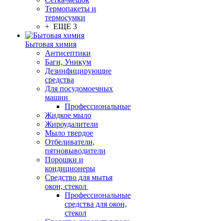
Термопакеты и
термосумки
+ ЕЩЕ 3
Бытовая химия
Антисептики
Баги, Уникум
Дезинфицирующие
средства
Для посудомоечных
машин
Профессиональные
Жидкое мыло
Жироудалители
Мыло твердое
Отбеливатели,
пятновыводители
Порошки и
кондиционеры
Средство для мытья
окон, стекол
Профессиональные
средства для окон,
стекол