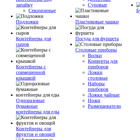
запайку
Суповые
Секционные
Б
Подложки
Пластиковые чашки
Контейнеры для
Посуда для фуршета
сыров
Столовые приборы
Вилки
Конверты для
Контейнеры с
приборов
совмещенной
Ложки
крышкой
столовые
Наборы
приборов
Ложки чайные
Одноразовые
Ножи
бумажные
Размешиватели
контейнеры для еды
Контейнеры для
фруктов и овощей