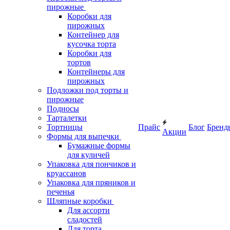
пирожные
Коробки для
пирожных
Контейнер для
кусочка торта
Коробки для
тортов
Контейнеры для
пирожных
Подложки под торты и
пирожные
Подносы
Тарталетки
Тортницы
Прайс
Блог
Бренд
Акции
Формы для выпечки
Бумажные формы
для куличей
Упаковка для пончиков и
круассанов
Упаковка для пряников и
печенья
Шляпные коробки
Для ассорти
сладостей
Для торта