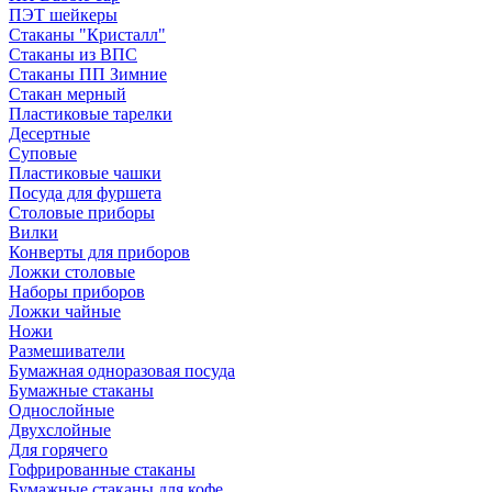
ПЭТ шейкеры
Стаканы "Кристалл"
Стаканы из ВПС
Стаканы ПП Зимние
Стакан мерный
Пластиковые тарелки
Десертные
Суповые
Пластиковые чашки
Посуда для фуршета
Столовые приборы
Вилки
Конверты для приборов
Ложки столовые
Наборы приборов
Ложки чайные
Ножи
Размешиватели
Бумажная одноразовая посуда
Бумажные стаканы
Однослойные
Двухслойные
Для горячего
Гофрированные стаканы
Бумажные стаканы для кофе