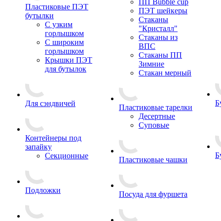
ПП Bubble cup
Пластиковые ПЭТ
ПЭТ шейкеры
бутылки
Стаканы
С узким
"Кристалл"
горлышком
Стаканы из
С широким
ВПС
горлышком
Стаканы ПП
Крышки ПЭТ
Зимние
для бутылок
Стакан мерный
Б
Для сэндвичей
Пластиковые тарелки
Десертные
Суповые
Контейнеры под
запайку
Б
Секционные
Пластиковые чашки
Подложки
Посуда для фуршета