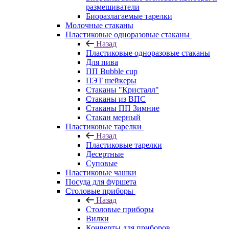
размешиватели
Биоразлагаемые тарелки
Молочные стаканы
Пластиковые одноразовые стаканы
Назад
Пластиковые одноразовые стаканы
Для пива
ПП Bubble cup
ПЭТ шейкеры
Стаканы "Кристалл"
Стаканы из ВПС
Стаканы ПП Зимние
Стакан мерный
Пластиковые тарелки
Назад
Пластиковые тарелки
Десертные
Суповые
Пластиковые чашки
Посуда для фуршета
Столовые приборы
Назад
Столовые приборы
Вилки
Конверты для приборов