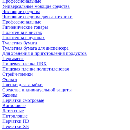
Профессиональные
Универсальные моющие средства
Чистящие средства
Чистящие средства для сантехники
Профессиональные
Гигиенические товары
Полотенца в листах
Полотенца в рулонах
Туалетная бумага
Туалетная бумага для диспенсера
Для хранения и приготовления продуктов
Пергамент
Пищевая пленка ПВХ
Пищевая пленка полиэтиленовая
Стрейч-пленки
Фольга
Пленки для запайки
Средства индивидуальной защиты
Бахилы
Перчатки смотровые
Виниловые
Латексные
Нитриловые
Перчатки ПЭ
Перчатки ХБ