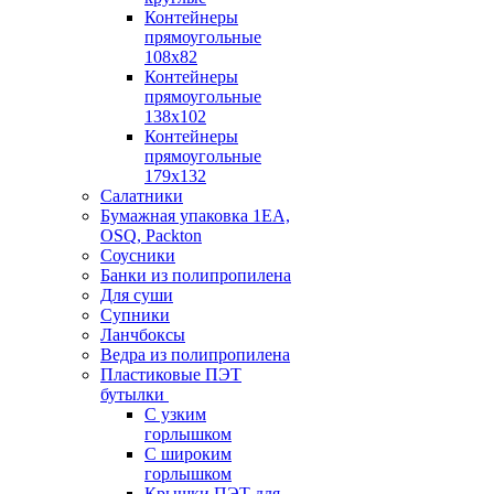
Контейнеры
прямоугольные
108х82
Контейнеры
прямоугольные
138х102
Контейнеры
прямоугольные
179х132
Салатники
Бумажная упаковка 1ЕА,
OSQ, Packton
Соусники
Банки из полипропилена
Для суши
Супники
Ланчбоксы
Ведра из полипропилена
Пластиковые ПЭТ
бутылки
С узким
горлышком
С широким
горлышком
Крышки ПЭТ для