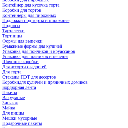
Контейнер для кусочка торта
Коробки для тортов
Контейнеры для пирожных
Подложки под торты и пирожные
Подносы
Тарталетки
Тортницы
Формы для выпечки
Бумажные формы для куличей
Упаковка для пончиков и круассанов
Упаковка для пряников и печенья
Шляпные коробки
Для ассорти сладостей
Для торта
Стаканы ПЭТ для десертов
Коробкидля куличей и пряничных домиков
Бордюрная лента
Пакеты
Вакуумные
Зип-лок
Майка
Для пиццы
Мешки мусорные
Подарочные пакеты