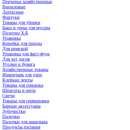
Перчатки хозяйственные
Виниловые
Латексные
Фартуки
Товары для уборки
Баки и урны для мусора
Полотно Х/Б
Упаковка
Коробки для пиццы
Для римской
Упаковка для фаст-фуда
Для хот догов
Уголки и бумага
Хозяйственные товары
Инвентарь для улиц
Клейкие ленты
Товары для пикника
Шпагаты и нити
Свечи
Товары для сервировки
Барные аксессуары
Зубочистки
Палочки
Палочки для шашлыка
Продукты питания