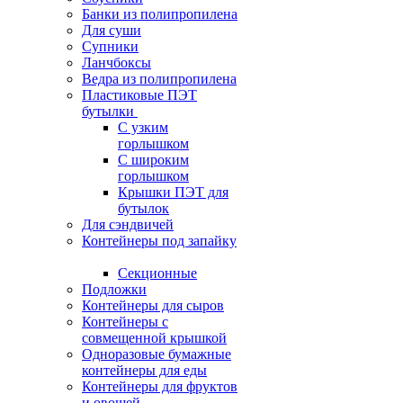
Банки из полипропилена
Для суши
Супники
Ланчбоксы
Ведра из полипропилена
Пластиковые ПЭТ
бутылки
С узким
горлышком
С широким
горлышком
Крышки ПЭТ для
бутылок
Для сэндвичей
Контейнеры под запайку
Секционные
Подложки
Контейнеры для сыров
Контейнеры с
совмещенной крышкой
Одноразовые бумажные
контейнеры для еды
Контейнеры для фруктов
и овощей