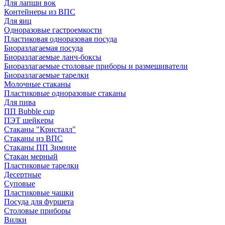
Для лапши вок
Контейнеры из ВПС
Для яиц
Одноразовые гастроемкости
Пластиковая одноразовая посуда
Биоразлагаемая посуда
Биоразлагаемые ланч-боксы
Биоразлагаемые столовые приборы и размешиватели
Биоразлагаемые тарелки
Молочные стаканы
Пластиковые одноразовые стаканы
Для пива
ПП Bubble cup
ПЭТ шейкеры
Стаканы "Кристалл"
Стаканы из ВПС
Стаканы ПП Зимние
Стакан мерный
Пластиковые тарелки
Десертные
Суповые
Пластиковые чашки
Посуда для фуршета
Столовые приборы
Вилки