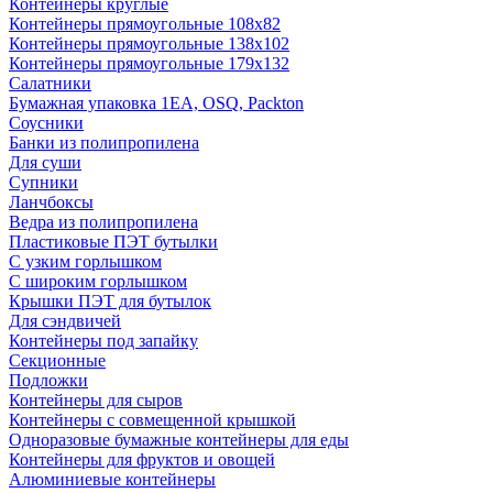
Контейнеры круглые
Контейнеры прямоугольные 108х82
Контейнеры прямоугольные 138х102
Контейнеры прямоугольные 179х132
Салатники
Бумажная упаковка 1ЕА, OSQ, Packton
Соусники
Банки из полипропилена
Для суши
Супники
Ланчбоксы
Ведра из полипропилена
Пластиковые ПЭТ бутылки
С узким горлышком
С широким горлышком
Крышки ПЭТ для бутылок
Для сэндвичей
Контейнеры под запайку
Секционные
Подложки
Контейнеры для сыров
Контейнеры с совмещенной крышкой
Одноразовые бумажные контейнеры для еды
Контейнеры для фруктов и овощей
Алюминиевые контейнеры