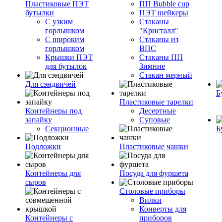
Пластиковые ПЭТ
ПП Bubble cup
бутылки
ПЭТ шейкеры
С узким
Стаканы
горлышком
"Кристалл"
С широким
Стаканы из
горлышком
ВПС
Крышки ПЭТ
Стаканы ПП
для бутылок
Зимние
Стакан мерный
Для сэндвичей
Б
Пластиковые тарелки
Контейнеры под
Десертные
запайку
Суповые
Секционные
Б
Подложки
Пластиковые чашки
Контейнеры для
Посуда для фуршета
сыров
Столовые приборы
Вилки
Конверты для
Контейнеры с
приборов