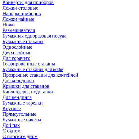
Конверты для приборов
Ложки столовые
Наборы приборов
Ложки чайные
Ножи
Размешиватели
Бумажная одноразовая посуда
Бумажные стаканы
Однослойные
Двухслойные
Для горячего
Гофрированные стаканы
Бумажные стаканы для кофе
Прозрачные стаканы для коктейлей
Для холодного
Крышки для стаканов
Капхолдеры, подставки
Для вендинга
Бумажные тарелки
Круглые
Прямоугольные
Бумажные пакеты
Дой пак
С окном
С плоским дном