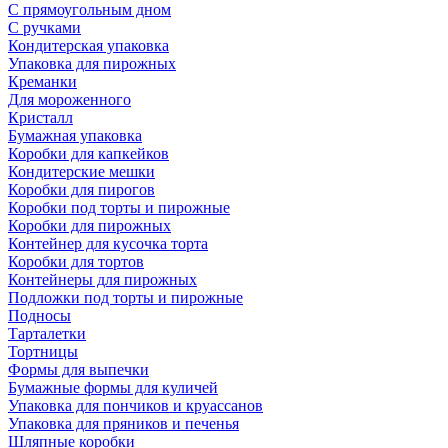
С прямоугольным дном
С ручками
Кондитерская упаковка
Упаковка для пирожных
Креманки
Для мороженного
Кристалл
Бумажная упаковка
Коробки для капкейков
Кондитерские мешки
Коробки для пирогов
Коробки под торты и пирожные
Коробки для пирожных
Контейнер для кусочка торта
Коробки для тортов
Контейнеры для пирожных
Подложки под торты и пирожные
Подносы
Тарталетки
Тортницы
Формы для выпечки
Бумажные формы для куличей
Упаковка для пончиков и круассанов
Упаковка для пряников и печенья
Шляпные коробки