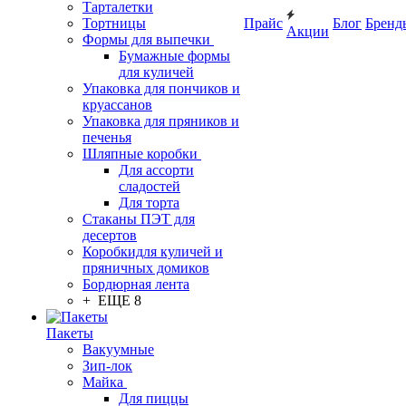
Тарталетки
Тортницы
Прайс
Блог
Бренд
Акции
Формы для выпечки
Бумажные формы
для куличей
Упаковка для пончиков и
круассанов
Упаковка для пряников и
печенья
Шляпные коробки
Для ассорти
сладостей
Для торта
Стаканы ПЭТ для
десертов
Коробкидля куличей и
пряничных домиков
Бордюрная лента
+ ЕЩЕ 8
Пакеты
Вакуумные
Зип-лок
Майка
Для пиццы