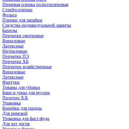
Пищевая пленка полиэтиленовая
Стрейч-пленки
Фольга
Пленки для запайки
Средства индивидуальной защиты
Бахилы
Перчатки смотровые
Виниловые
Латексные
Нитриловые
Перчатки ПЭ
Перчатки ХБ
Перчатки хозяйственные
Виниловые
Латексные
Фартуки
Товары для уборки
Баки и урны для мусора
Полотно Х/Б
Упаковка
Коробки для пиццы
Для римской
Упаковка для фаст-фуда
Для хот догов
Уголки и бумага