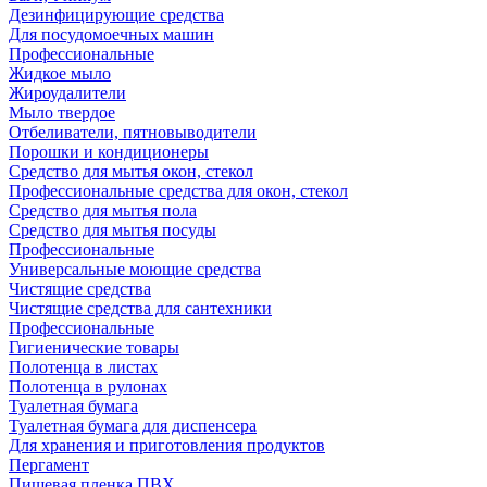
Дезинфицирующие средства
Для посудомоечных машин
Профессиональные
Жидкое мыло
Жироудалители
Мыло твердое
Отбеливатели, пятновыводители
Порошки и кондиционеры
Средство для мытья окон, стекол
Профессиональные средства для окон, стекол
Средство для мытья пола
Средство для мытья посуды
Профессиональные
Универсальные моющие средства
Чистящие средства
Чистящие средства для сантехники
Профессиональные
Гигиенические товары
Полотенца в листах
Полотенца в рулонах
Туалетная бумага
Туалетная бумага для диспенсера
Для хранения и приготовления продуктов
Пергамент
Пищевая пленка ПВХ