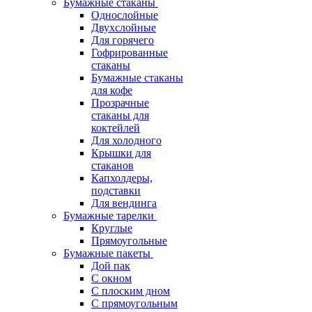
Бумажные стаканы
Однослойные
Двухслойные
Для горячего
Гофрированные
стаканы
Бумажные стаканы
для кофе
Прозрачные
стаканы для
коктейлей
Для холодного
Крышки для
стаканов
Капхолдеры,
подставки
Для вендинга
Бумажные тарелки
Круглые
Прямоугольные
Бумажные пакеты
Дой пак
С окном
С плоским дном
С прямоугольным