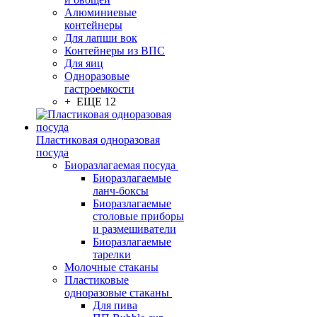
Алюминиевые
контейнеры
Для лапши вок
Контейнеры из ВПС
Для яиц
Одноразовые
гастроемкости
+ ЕЩЕ 12
Пластиковая одноразовая
посуда
Биоразлагаемая посуда
Биоразлагаемые
ланч-боксы
Биоразлагаемые
столовые приборы
и размешиватели
Биоразлагаемые
тарелки
Молочные стаканы
Пластиковые
одноразовые стаканы
Для пива