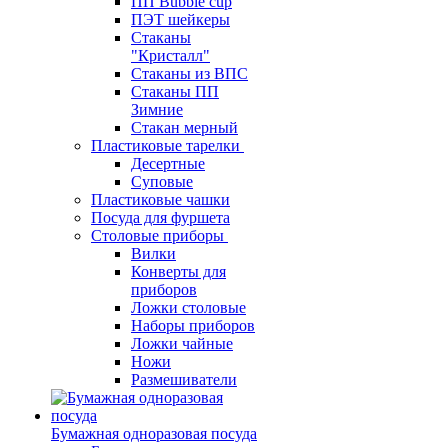
ПП Bubble cup
ПЭТ шейкеры
Стаканы
"Кристалл"
Стаканы из ВПС
Стаканы ПП
Зимние
Стакан мерный
Пластиковые тарелки
Десертные
Суповые
Пластиковые чашки
Посуда для фуршета
Столовые приборы
Вилки
Конверты для
приборов
Ложки столовые
Наборы приборов
Ложки чайные
Ножи
Размешиватели
Бумажная одноразовая посуда