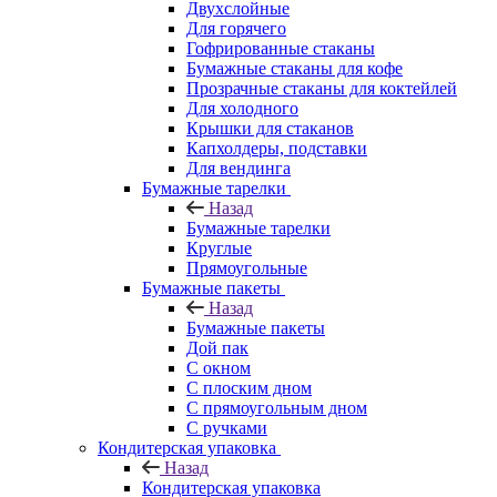
Двухслойные
Для горячего
Гофрированные стаканы
Бумажные стаканы для кофе
Прозрачные стаканы для коктейлей
Для холодного
Крышки для стаканов
Капхолдеры, подставки
Для вендинга
Бумажные тарелки
Назад
Бумажные тарелки
Круглые
Прямоугольные
Бумажные пакеты
Назад
Бумажные пакеты
Дой пак
С окном
С плоским дном
С прямоугольным дном
С ручками
Кондитерская упаковка
Назад
Кондитерская упаковка