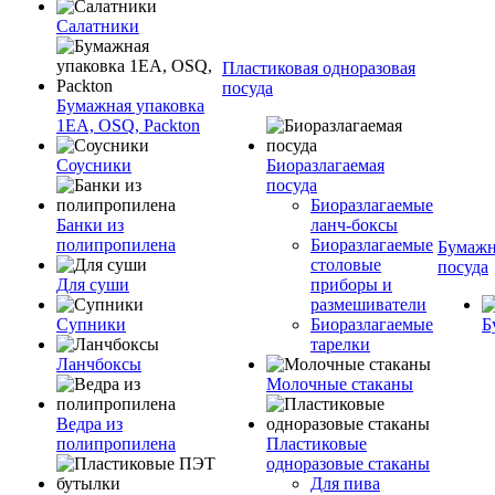
Салатники
Пластиковая одноразовая
посуда
Бумажная упаковка
1ЕА, OSQ, Packton
Соусники
Биоразлагаемая
посуда
Биоразлагаемые
Банки из
ланч-боксы
полипропилена
Биоразлагаемые
Бумажн
столовые
посуда
Для суши
приборы и
размешиватели
Супники
Биоразлагаемые
Б
тарелки
Ланчбоксы
Молочные стаканы
Ведра из
полипропилена
Пластиковые
одноразовые стаканы
Для пива