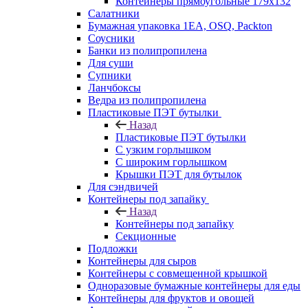
Контейнеры прямоугольные 179х132
Салатники
Бумажная упаковка 1ЕА, OSQ, Packton
Соусники
Банки из полипропилена
Для суши
Супники
Ланчбоксы
Ведра из полипропилена
Пластиковые ПЭТ бутылки
Назад
Пластиковые ПЭТ бутылки
С узким горлышком
С широким горлышком
Крышки ПЭТ для бутылок
Для сэндвичей
Контейнеры под запайку
Назад
Контейнеры под запайку
Секционные
Подложки
Контейнеры для сыров
Контейнеры с совмещенной крышкой
Одноразовые бумажные контейнеры для еды
Контейнеры для фруктов и овощей