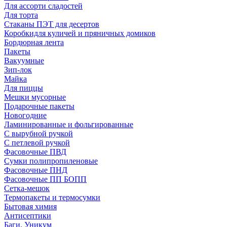
Для ассорти сладостей
Для торта
Стаканы ПЭТ для десертов
Коробкидля куличей и пряничных домиков
Бордюрная лента
Пакеты
Вакуумные
Зип-лок
Майка
Для пиццы
Мешки мусорные
Подарочные пакеты
Новогодние
Ламинированные и фольгированные
С вырубной ручкой
С петлевой ручкой
Фасовочные ПВД
Сумки полипропиленовые
Фасовочные ПНД
Фасовочные ПП БОПП
Сетка-мешок
Термопакеты и термосумки
Бытовая химия
Антисептики
Баги, Уникум