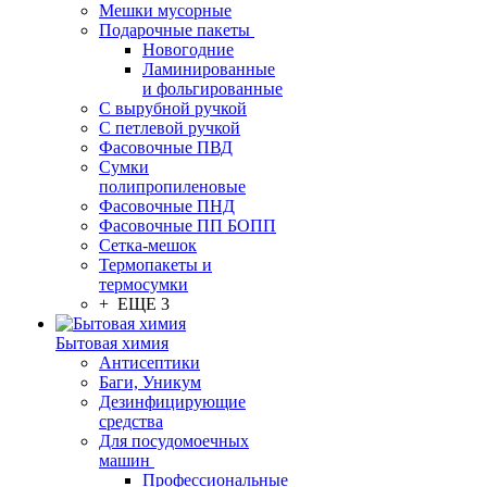
Мешки мусорные
Подарочные пакеты
Новогодние
Ламинированные
и фольгированные
С вырубной ручкой
С петлевой ручкой
Фасовочные ПВД
Сумки
полипропиленовые
Фасовочные ПНД
Фасовочные ПП БОПП
Сетка-мешок
Термопакеты и
термосумки
+ ЕЩЕ 3
Бытовая химия
Антисептики
Баги, Уникум
Дезинфицирующие
средства
Для посудомоечных
машин
Профессиональные