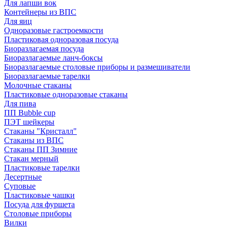
Для лапши вок
Контейнеры из ВПС
Для яиц
Одноразовые гастроемкости
Пластиковая одноразовая посуда
Биоразлагаемая посуда
Биоразлагаемые ланч-боксы
Биоразлагаемые столовые приборы и размешиватели
Биоразлагаемые тарелки
Молочные стаканы
Пластиковые одноразовые стаканы
Для пива
ПП Bubble cup
ПЭТ шейкеры
Стаканы "Кристалл"
Стаканы из ВПС
Стаканы ПП Зимние
Стакан мерный
Пластиковые тарелки
Десертные
Суповые
Пластиковые чашки
Посуда для фуршета
Столовые приборы
Вилки