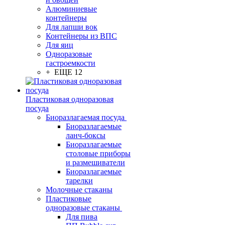
Алюминиевые
контейнеры
Для лапши вок
Контейнеры из ВПС
Для яиц
Одноразовые
гастроемкости
+ ЕЩЕ 12
Пластиковая одноразовая
посуда
Биоразлагаемая посуда
Биоразлагаемые
ланч-боксы
Биоразлагаемые
столовые приборы
и размешиватели
Биоразлагаемые
тарелки
Молочные стаканы
Пластиковые
одноразовые стаканы
Для пива