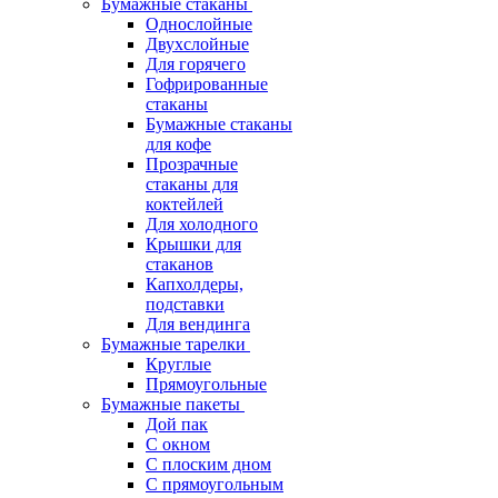
Бумажные стаканы
Однослойные
Двухслойные
Для горячего
Гофрированные
стаканы
Бумажные стаканы
для кофе
Прозрачные
стаканы для
коктейлей
Для холодного
Крышки для
стаканов
Капхолдеры,
подставки
Для вендинга
Бумажные тарелки
Круглые
Прямоугольные
Бумажные пакеты
Дой пак
С окном
С плоским дном
С прямоугольным