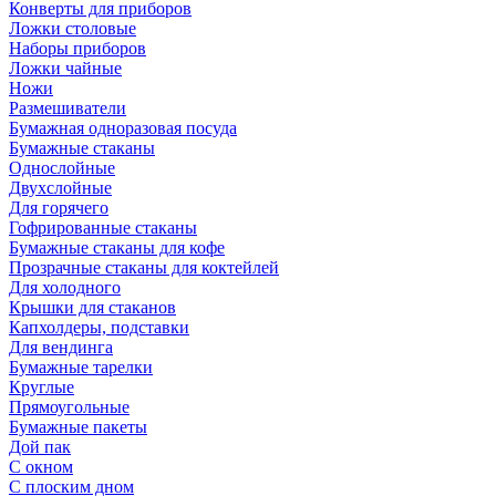
Конверты для приборов
Ложки столовые
Наборы приборов
Ложки чайные
Ножи
Размешиватели
Бумажная одноразовая посуда
Бумажные стаканы
Однослойные
Двухслойные
Для горячего
Гофрированные стаканы
Бумажные стаканы для кофе
Прозрачные стаканы для коктейлей
Для холодного
Крышки для стаканов
Капхолдеры, подставки
Для вендинга
Бумажные тарелки
Круглые
Прямоугольные
Бумажные пакеты
Дой пак
С окном
С плоским дном