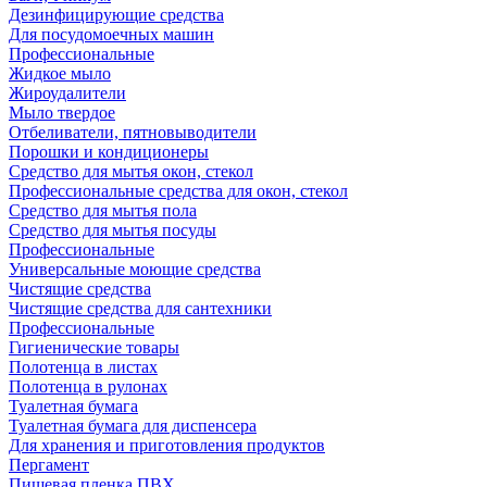
Дезинфицирующие средства
Для посудомоечных машин
Профессиональные
Жидкое мыло
Жироудалители
Мыло твердое
Отбеливатели, пятновыводители
Порошки и кондиционеры
Средство для мытья окон, стекол
Профессиональные средства для окон, стекол
Средство для мытья пола
Средство для мытья посуды
Профессиональные
Универсальные моющие средства
Чистящие средства
Чистящие средства для сантехники
Профессиональные
Гигиенические товары
Полотенца в листах
Полотенца в рулонах
Туалетная бумага
Туалетная бумага для диспенсера
Для хранения и приготовления продуктов
Пергамент
Пищевая пленка ПВХ