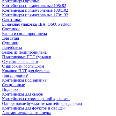
Контейнеры круглые
Контейнеры прямоугольные 108х82
Контейнеры прямоугольные 138х102
Контейнеры прямоугольные 179х132
Салатники
Бумажная упаковка 1ЕА, OSQ, Packton
Соусники
Банки из полипропилена
Для суши
Супники
Ланчбоксы
Ведра из полипропилена
Пластиковые ПЭТ бутылки
С узким горлышком
С широким горлышком
Крышки ПЭТ для бутылок
Для сэндвичей
Контейнеры под запайку
Секционные
Подложки
Контейнеры для сыров
Контейнеры с совмещенной крышкой
Одноразовые бумажные контейнеры для еды
Контейнеры для фруктов и овощей
Алюминиевые контейнеры