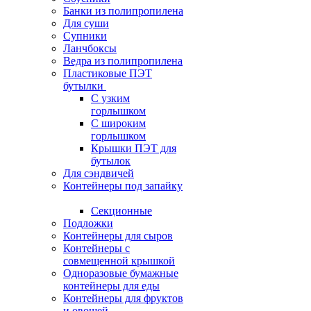
Банки из полипропилена
Для суши
Супники
Ланчбоксы
Ведра из полипропилена
Пластиковые ПЭТ
бутылки
С узким
горлышком
С широким
горлышком
Крышки ПЭТ для
бутылок
Для сэндвичей
Контейнеры под запайку
Секционные
Подложки
Контейнеры для сыров
Контейнеры с
совмещенной крышкой
Одноразовые бумажные
контейнеры для еды
Контейнеры для фруктов
и овощей