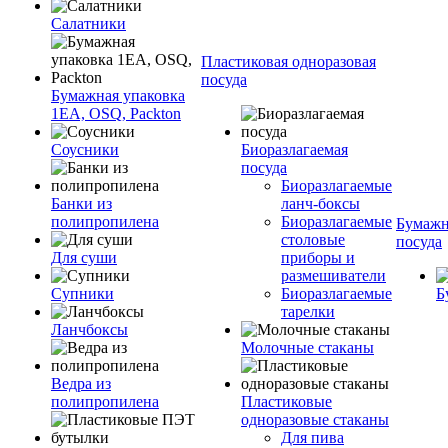
Салатники
Пластиковая одноразовая
посуда
Бумажная упаковка
1ЕА, OSQ, Packton
Соусники
Биоразлагаемая
посуда
Биоразлагаемые
Банки из
ланч-боксы
полипропилена
Биоразлагаемые
Бумажн
столовые
посуда
Для суши
приборы и
размешиватели
Супники
Биоразлагаемые
Б
тарелки
Ланчбоксы
Молочные стаканы
Ведра из
полипропилена
Пластиковые
одноразовые стаканы
Для пива