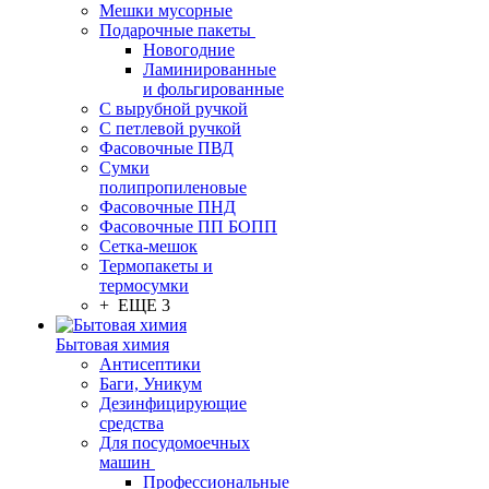
Мешки мусорные
Подарочные пакеты
Новогодние
Ламинированные
и фольгированные
С вырубной ручкой
С петлевой ручкой
Фасовочные ПВД
Сумки
полипропиленовые
Фасовочные ПНД
Фасовочные ПП БОПП
Сетка-мешок
Термопакеты и
термосумки
+ ЕЩЕ 3
Бытовая химия
Антисептики
Баги, Уникум
Дезинфицирующие
средства
Для посудомоечных
машин
Профессиональные