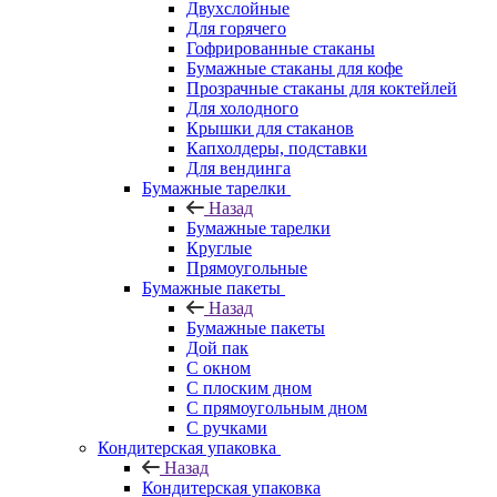
Двухслойные
Для горячего
Гофрированные стаканы
Бумажные стаканы для кофе
Прозрачные стаканы для коктейлей
Для холодного
Крышки для стаканов
Капхолдеры, подставки
Для вендинга
Бумажные тарелки
Назад
Бумажные тарелки
Круглые
Прямоугольные
Бумажные пакеты
Назад
Бумажные пакеты
Дой пак
С окном
С плоским дном
С прямоугольным дном
С ручками
Кондитерская упаковка
Назад
Кондитерская упаковка