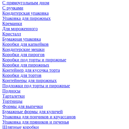
С прямоугольным дном
С ручками
Кондитерская упаковка
Упаковка для пирожных
Креманки
Для мороженного
Кристалл
Бумажная упаковка
Коробки для капкейков
Кондитерские мешки
Коробки для пирогов
Коробки под торты и пирожные
Коробки для пирожных
Контейнер для кусочка торта
Коробки для тортов
Контейнеры для пирожных
Подложки под торты и пирожные
Подносы
Тарталетки
Тортницы
Формы для выпечки
Бумажные формы для куличей
Упаковка для пончиков и круассанов
Упаковка для пряников и печенья
Шляпные коробки