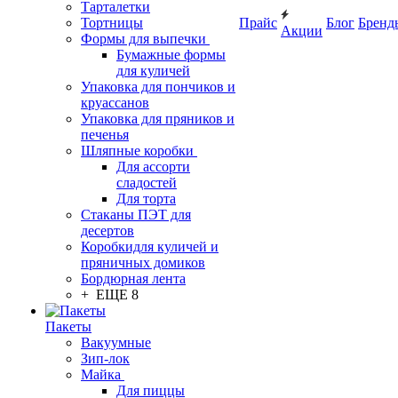
Тарталетки
Тортницы
Прайс
Блог
Бренд
Акции
Формы для выпечки
Бумажные формы
для куличей
Упаковка для пончиков и
круассанов
Упаковка для пряников и
печенья
Шляпные коробки
Для ассорти
сладостей
Для торта
Стаканы ПЭТ для
десертов
Коробкидля куличей и
пряничных домиков
Бордюрная лента
+ ЕЩЕ 8
Пакеты
Вакуумные
Зип-лок
Майка
Для пиццы