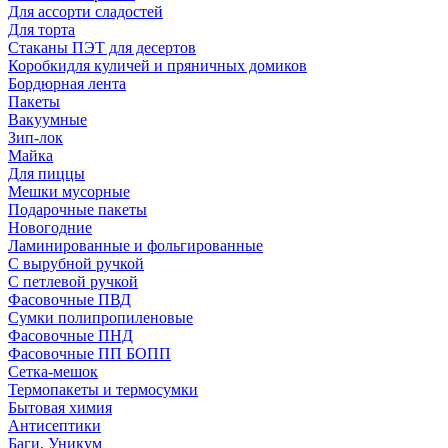
Для ассорти сладостей
Для торта
Стаканы ПЭТ для десертов
Коробкидля куличей и пряничных домиков
Бордюрная лента
Пакеты
Вакуумные
Зип-лок
Майка
Для пиццы
Мешки мусорные
Подарочные пакеты
Новогодние
Ламинированные и фольгированные
С вырубной ручкой
С петлевой ручкой
Фасовочные ПВД
Сумки полипропиленовые
Фасовочные ПНД
Фасовочные ПП БОПП
Сетка-мешок
Термопакеты и термосумки
Бытовая химия
Антисептики
Баги, Уникум