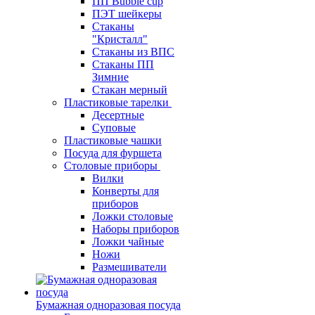
ПП Bubble cup
ПЭТ шейкеры
Стаканы
"Кристалл"
Стаканы из ВПС
Стаканы ПП
Зимние
Стакан мерный
Пластиковые тарелки
Десертные
Суповые
Пластиковые чашки
Посуда для фуршета
Столовые приборы
Вилки
Конверты для
приборов
Ложки столовые
Наборы приборов
Ложки чайные
Ножи
Размешиватели
Бумажная одноразовая посуда