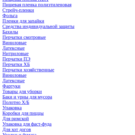
Пищевая пленка полиэтиленовая
Стрейч-пленки
Фольга
Пленки для запайки
Средства индивидуальной защиты
Бахилы
Перчатки смотровые
Виниловые
Латексные
Нитриловые
Перчатки ПЭ
Перчатки ХБ
Перчатки хозяйственные
Виниловые
Латексные
Фартуки
Товары для уборки
Баки и урны для мусора
Полотно Х/Б
Упаковка
Коробки для пиццы
Для римской
Упаковка для фаст-фуда
Для хот догов
Уголки и бумага