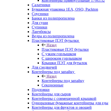
Контейнеры прямоугольные 179х132
Салатники
Бумажная упаковка 1ЕА, OSQ, Packton
Соусники
Банки из полипропилена
Для суши
Супники
Ланчбоксы
Ведра из полипропилена
Пластиковые ПЭТ бутылки
Назад
Пластиковые ПЭТ бутылки
С узким горлышком
С широким горлышком
Крышки ПЭТ для бутылок
Для сэндвичей
Контейнеры под запайку
Назад
Контейнеры под запайку
Секционные
Подложки
Контейнеры для сыров
Контейнеры с совмещенной крышкой
Одноразовые бумажные контейнеры для еды
Контейнеры для фруктов и овощей