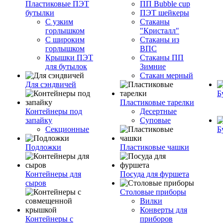
Пластиковые ПЭТ
ПП Bubble cup
бутылки
ПЭТ шейкеры
С узким
Стаканы
горлышком
"Кристалл"
С широким
Стаканы из
горлышком
ВПС
Крышки ПЭТ
Стаканы ПП
для бутылок
Зимние
Стакан мерный
Для сэндвичей
Б
Пластиковые тарелки
Контейнеры под
Десертные
запайку
Суповые
Секционные
Б
Подложки
Пластиковые чашки
Контейнеры для
Посуда для фуршета
сыров
Столовые приборы
Вилки
Конверты для
Контейнеры с
приборов