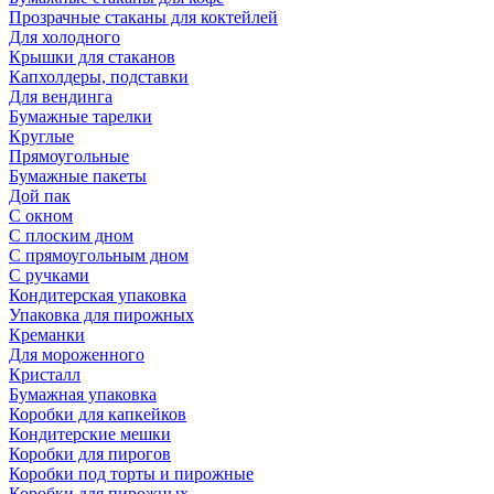
Прозрачные стаканы для коктейлей
Для холодного
Крышки для стаканов
Капхолдеры, подставки
Для вендинга
Бумажные тарелки
Круглые
Прямоугольные
Бумажные пакеты
Дой пак
С окном
С плоским дном
С прямоугольным дном
С ручками
Кондитерская упаковка
Упаковка для пирожных
Креманки
Для мороженного
Кристалл
Бумажная упаковка
Коробки для капкейков
Кондитерские мешки
Коробки для пирогов
Коробки под торты и пирожные
Коробки для пирожных