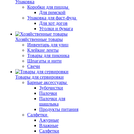
Упаковка
Коробки для пиццы
Для римской
Упаковка для фаст-фуда
Для хот догов
Уголки и бумага
Хозяйственные товары
Инвентарь для улиц
Клейкие ленты
Товары для пикника
Шпагаты и нити
Свечи
Товары для сервировки
Барные аксессуары
Зубочистки
Палочки
Палочки для
шашлыка
Продукты питания
Салфетки
Ажурные
Влажные
Салфетки