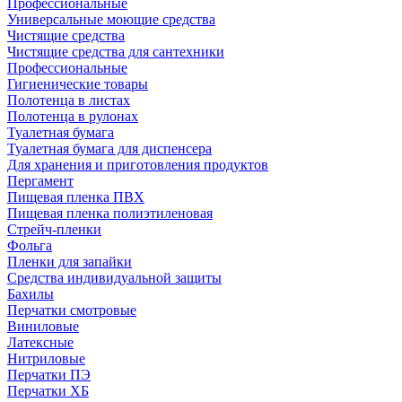
Профессиональные
Универсальные моющие средства
Чистящие средства
Чистящие средства для сантехники
Профессиональные
Гигиенические товары
Полотенца в листах
Полотенца в рулонах
Туалетная бумага
Туалетная бумага для диспенсера
Для хранения и приготовления продуктов
Пергамент
Пищевая пленка ПВХ
Пищевая пленка полиэтиленовая
Стрейч-пленки
Фольга
Пленки для запайки
Средства индивидуальной защиты
Бахилы
Перчатки смотровые
Виниловые
Латексные
Нитриловые
Перчатки ПЭ
Перчатки ХБ