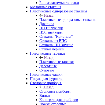
Биоразлагаемые тарелки
Молочные стаканы
Пластиковые одноразовые стаканы
Назад
Пластиковые одноразовые стаканы
Для пива
ПП Bubble cup
ПЭТ шейкеры
Стаканы "Кристалл"
Стаканы из ВПС
Стаканы ПП Зимние
Стакан мерный
Пластиковые тарелки
Назад
Пластиковые тарелки
Десертные
Суповые
Пластиковые чашки
Посуда для фуршета
Столовые приборы
Назад
Столовые приборы
Вилки
Конверты для приборов
Ложки столовые