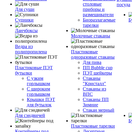
столовые
посуда
Для суши
приборы и
размешиватели
Супники
Биоразлагаемые
Б
тарелки
Ланчбоксы
Молочные стаканы
Ведра из
полипропилена
Пластиковые
одноразовые стаканы
Для пива
Пластиковые ПЭТ
ПП Bubble cup
бутылки
ПЭТ шейкеры
С узким
Стаканы
горлышком
"Кристалл"
С широким
Стаканы из
горлышком
ВПС
Крышки ПЭТ
Стаканы ПП
для бутылок
Зимние
Стакан мерный
Для сэндвичей
Б
Пластиковые тарелки
Контейнеры под
Десертные