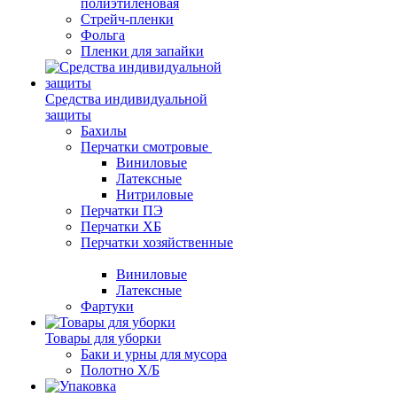
полиэтиленовая
Стрейч-пленки
Фольга
Пленки для запайки
Средства индивидуальной
защиты
Бахилы
Перчатки смотровые
Виниловые
Латексные
Нитриловые
Перчатки ПЭ
Перчатки ХБ
Перчатки хозяйственные
Виниловые
Латексные
Фартуки
Товары для уборки
Баки и урны для мусора
Полотно Х/Б