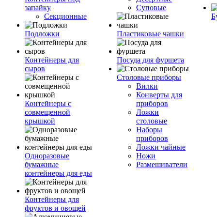
запайку
Суповые
Секционные
Б
Подложки
Пластиковые чашки
Контейнеры для
Посуда для фуршета
сыров
Столовые приборы
Вилки
Конверты для
Контейнеры с
приборов
совмещенной
Ложки
крышкой
столовые
Наборы
приборов
Ложки чайные
Одноразовые
Ножи
бумажные
Размешиватели
контейнеры для еды
Контейнеры для
фруктов и овощей