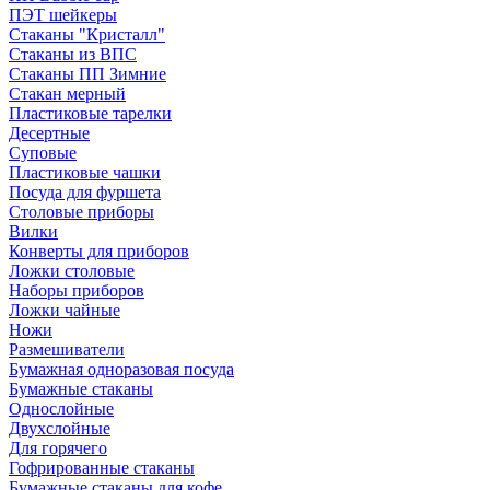
ПЭТ шейкеры
Стаканы "Кристалл"
Стаканы из ВПС
Стаканы ПП Зимние
Стакан мерный
Пластиковые тарелки
Десертные
Суповые
Пластиковые чашки
Посуда для фуршета
Столовые приборы
Вилки
Конверты для приборов
Ложки столовые
Наборы приборов
Ложки чайные
Ножи
Размешиватели
Бумажная одноразовая посуда
Бумажные стаканы
Однослойные
Двухслойные
Для горячего
Гофрированные стаканы
Бумажные стаканы для кофе