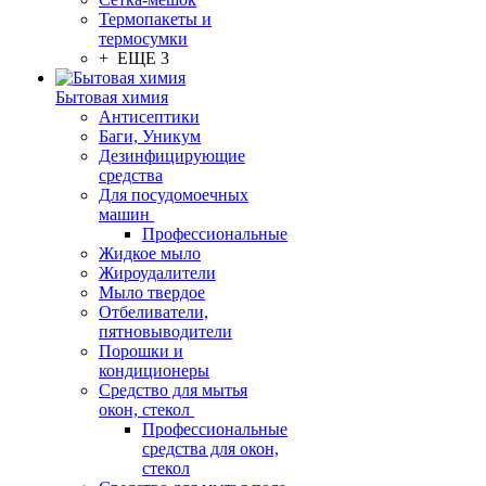
Термопакеты и
термосумки
+ ЕЩЕ 3
Бытовая химия
Антисептики
Баги, Уникум
Дезинфицирующие
средства
Для посудомоечных
машин
Профессиональные
Жидкое мыло
Жироудалители
Мыло твердое
Отбеливатели,
пятновыводители
Порошки и
кондиционеры
Средство для мытья
окон, стекол
Профессиональные
средства для окон,
стекол