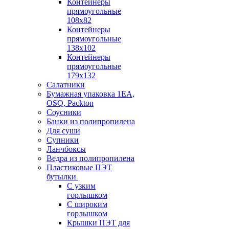
Контейнеры
прямоугольные
108х82
Контейнеры
прямоугольные
138х102
Контейнеры
прямоугольные
179х132
Салатники
Бумажная упаковка 1ЕА,
OSQ, Packton
Соусники
Банки из полипропилена
Для суши
Супники
Ланчбоксы
Ведра из полипропилена
Пластиковые ПЭТ
бутылки
С узким
горлышком
С широким
горлышком
Крышки ПЭТ для