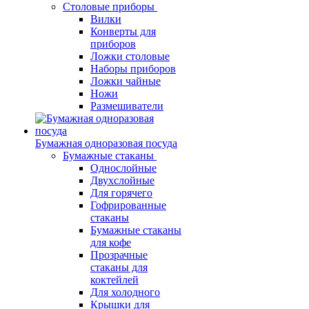
Столовые приборы
Вилки
Конверты для
приборов
Ложки столовые
Наборы приборов
Ложки чайные
Ножи
Размешиватели
Бумажная одноразовая посуда
Бумажные стаканы
Однослойные
Двухслойные
Для горячего
Гофрированные
стаканы
Бумажные стаканы
для кофе
Прозрачные
стаканы для
коктейлей
Для холодного
Крышки для