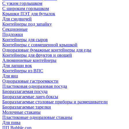
С узким горлышком
С широким горлышком
Крышки ПЭТ для бутылок
Для сэндвичей
Контейнеры под запайку
Секционные
Подложки
Контейнеры для сыров
Контейнеры с совмещенной крышкой
Одноразовые бумажные контейнеры для еды
Контейнеры для фруктов и овощей
Алюминиевые контейнеры
Для лапши вок
Контейнеры из ВПС
Для яиц
Одноразовые гастроемкости
Пластиковая одноразовая посуда
Биоразлагаемая посуда
Биоразлагаемые ланч-боксы
Биоразлагаемые столовые приборы и размешиватели
Биоразлагаемые тарелки
Молочные стаканы
Пластиковые одноразовые стаканы
Для пива
ПП Bubble cup