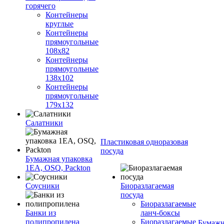
горячего
Контейнеры
круглые
Контейнеры
прямоугольные
108х82
Контейнеры
прямоугольные
138х102
Контейнеры
прямоугольные
179х132
Салатники
Пластиковая одноразовая
посуда
Бумажная упаковка
1ЕА, OSQ, Packton
Соусники
Биоразлагаемая
посуда
Биоразлагаемые
Банки из
ланч-боксы
полипропилена
Биоразлагаемые
Бумажн