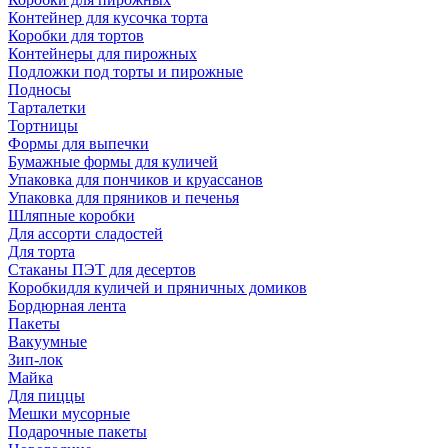
Контейнер для кусочка торта
Коробки для тортов
Контейнеры для пирожных
Подложки под торты и пирожные
Подносы
Тарталетки
Тортницы
Формы для выпечки
Бумажные формы для куличей
Упаковка для пончиков и круассанов
Упаковка для пряников и печенья
Шляпные коробки
Для ассорти сладостей
Для торта
Стаканы ПЭТ для десертов
Коробкидля куличей и пряничных домиков
Бордюрная лента
Пакеты
Вакуумные
Зип-лок
Майка
Для пиццы
Мешки мусорные
Подарочные пакеты