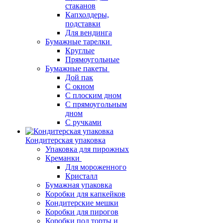
стаканов
Капхолдеры,
подставки
Для вендинга
Бумажные тарелки
Круглые
Прямоугольные
Бумажные пакеты
Дой пак
С окном
С плоским дном
С прямоугольным
дном
С ручками
Кондитерская упаковка
Упаковка для пирожных
Креманки
Для мороженного
Кристалл
Бумажная упаковка
Коробки для капкейков
Кондитерские мешки
Коробки для пирогов
Коробки под торты и