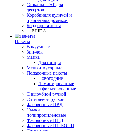
Стаканы ПЭТ для
десертов
Коробкидля куличей и
пряничных домиков
Бордюрная лента
+ ЕЩЕ 8
Пакеты
Вакуумные
Зип-лок
Майка
Для пиццы
Мешки мусорные
Подарочные пакеты
Новогодние
Ламинированные
и фольгированные
С вырубной ручкой
С петлевой ручкой
Фасовочные ПВД
Сумки
полипропиленовые
Фасовочные ПНД
Фасовочные ПП БОПП
Сетка-мешок