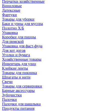
Перчатки хозяйственные
Виниловые
Латексные
Фартуки
Товары для уборки
Баки и урны для мусора
Полотно Х/Б
Упаковка
Коробки для пиццы
Для римской
Упаковка для фаст-фуда
Для хот догов
Уголки и бумага
Хозяйственные товары
Инвентарь для улиц
Клейкие ленты
Товары для пикника
Шпагаты и нити
Свечи
Товары для сервировки
Барные аксессуары
Зубочистки
Палочки
Палочки для шашлыка
Продукты питания