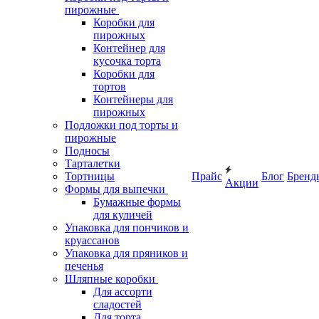
пирожные
Коробки для
пирожных
Контейнер для
кусочка торта
Коробки для
тортов
Контейнеры для
пирожных
Подложки под торты и
пирожные
Подносы
Тарталетки
Тортницы
Прайс
Блог
Бренд
Акции
Формы для выпечки
Бумажные формы
для куличей
Упаковка для пончиков и
круассанов
Упаковка для пряников и
печенья
Шляпные коробки
Для ассорти
сладостей
Для торта