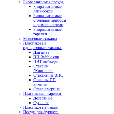
Биоразлагаемая посуда
Биоразлагаемые
ланч-боксы
Биоразлагаемые
столовые приборы
и размешиватели
Биоразлагаемые
тарелки
Молочные стаканы
Пластиковые
одноразовые стаканы
Для пива
ПП Bubble cup
ПЭТ шейкеры
Стаканы
"Кристалл"
Стаканы из ВПС
Стаканы ПП
Зимние
Стакан мерный
Пластиковые тарелки
Десертные
Суповые
Пластиковые чашки
Посуда для фуршета