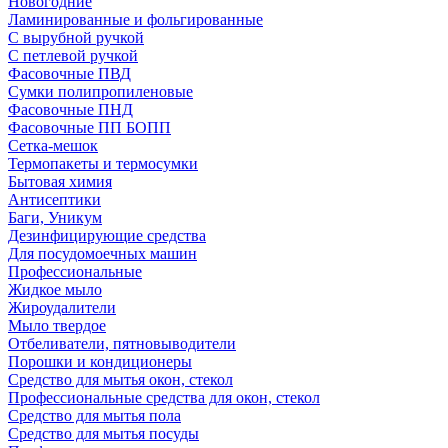
Новогодние
Ламинированные и фольгированные
С вырубной ручкой
С петлевой ручкой
Фасовочные ПВД
Сумки полипропиленовые
Фасовочные ПНД
Фасовочные ПП БОПП
Сетка-мешок
Термопакеты и термосумки
Бытовая химия
Антисептики
Баги, Уникум
Дезинфицирующие средства
Для посудомоечных машин
Профессиональные
Жидкое мыло
Жироудалители
Мыло твердое
Отбеливатели, пятновыводители
Порошки и кондиционеры
Средство для мытья окон, стекол
Профессиональные средства для окон, стекол
Средство для мытья пола
Средство для мытья посуды