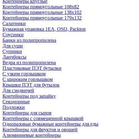
Контейнеры круглые
Контейнеры прямоугольные 108х82
Контейнеры прямоугольные 138х102
Контейнеры прямоугольные 179х132
Салатники
Бумажная упаковка 1ЕА, OSQ, Packton
Соусники
Банки из полипропилена
Для суши
Супники
Ланчбоксы
Ведра из полипропилена
Пластиковые ПЭТ бутылки
С узким горлышком
С широким горлышком
Крышки ПЭТ для бутылок
Для сэндвичей
Контейнеры под запайку
Секционные
Подложки
Контейнеры для сыров
Контейнеры с совмещенной крышкой
Одноразовые бумажные контейнеры для еды
Контейнеры для фруктов и овощей
Алюминиевые контейнеры