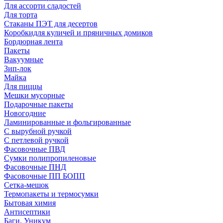
Для ассорти сладостей
Для торта
Стаканы ПЭТ для десертов
Коробкидля куличей и пряничных домиков
Бордюрная лента
Пакеты
Вакуумные
Зип-лок
Майка
Для пиццы
Мешки мусорные
Подарочные пакеты
Новогодние
Ламинированные и фольгированные
С вырубной ручкой
С петлевой ручкой
Фасовочные ПВД
Сумки полипропиленовые
Фасовочные ПНД
Фасовочные ПП БОПП
Сетка-мешок
Термопакеты и термосумки
Бытовая химия
Антисептики
Баги, Уникум