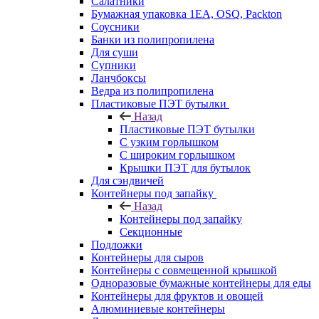
Салатники
Бумажная упаковка 1ЕА, OSQ, Packton
Соусники
Банки из полипропилена
Для суши
Супники
Ланчбоксы
Ведра из полипропилена
Пластиковые ПЭТ бутылки
Назад
Пластиковые ПЭТ бутылки
С узким горлышком
С широким горлышком
Крышки ПЭТ для бутылок
Для сэндвичей
Контейнеры под запайку
Назад
Контейнеры под запайку
Секционные
Подложки
Контейнеры для сыров
Контейнеры с совмещенной крышкой
Одноразовые бумажные контейнеры для еды
Контейнеры для фруктов и овощей
Алюминиевые контейнеры