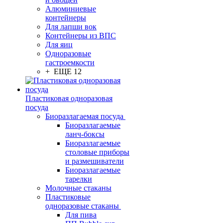
Алюминиевые
контейнеры
Для лапши вок
Контейнеры из ВПС
Для яиц
Одноразовые
гастроемкости
+ ЕЩЕ 12
Пластиковая одноразовая
посуда
Биоразлагаемая посуда
Биоразлагаемые
ланч-боксы
Биоразлагаемые
столовые приборы
и размешиватели
Биоразлагаемые
тарелки
Молочные стаканы
Пластиковые
одноразовые стаканы
Для пива