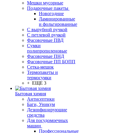
Мешки мусорные
Подарочные пакеты
Новогодние
Ламинированные
и фольгированные
С вырубной ручкой
С петлевой ручкой
Фасовочные ПВД
Сумки
полипропиленовые
Фасовочные ПНД
Фасовочные ПП БОПП
Сетка-мешок
Термопакеты и
термосумки
+ ЕЩЕ 3
Бытовая химия
Антисептики
Баги, Уникум
Дезинфицирующие
средства
Для посудомоечных
машин
Профессиональные