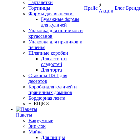
Тарталетки
Тортницы
Прайс
Блог
Бренд
Акции
Формы для выпечки
Бумажные формы
для куличей
Упаковка для пончиков и
круассанов
Упаковка для пряников и
печенья
Шляпные коробки
Для ассорти
сладостей
Для торта
Стаканы ПЭТ для
десертов
Коробкидля куличей и
пряничных домиков
Бордюрная лента
+ ЕЩЕ 8
Пакеты
Вакуумные
Зип-лок
Майка
Для пиццы