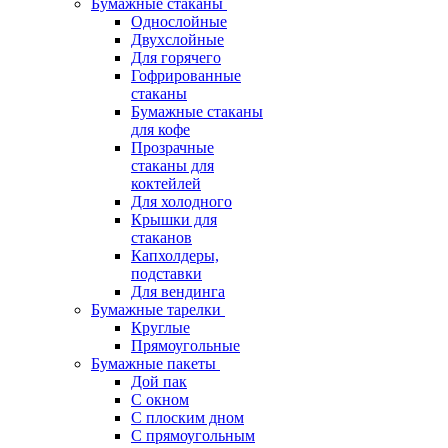
Бумажные стаканы
Однослойные
Двухслойные
Для горячего
Гофрированные
стаканы
Бумажные стаканы
для кофе
Прозрачные
стаканы для
коктейлей
Для холодного
Крышки для
стаканов
Капхолдеры,
подставки
Для вендинга
Бумажные тарелки
Круглые
Прямоугольные
Бумажные пакеты
Дой пак
С окном
С плоским дном
С прямоугольным