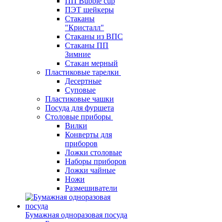
ПП Bubble cup
ПЭТ шейкеры
Стаканы
"Кристалл"
Стаканы из ВПС
Стаканы ПП
Зимние
Стакан мерный
Пластиковые тарелки
Десертные
Суповые
Пластиковые чашки
Посуда для фуршета
Столовые приборы
Вилки
Конверты для
приборов
Ложки столовые
Наборы приборов
Ложки чайные
Ножи
Размешиватели
Бумажная одноразовая посуда