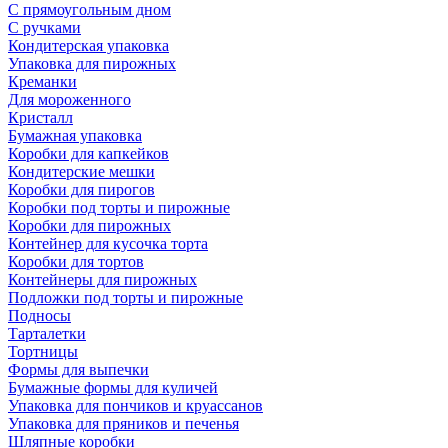
С прямоугольным дном
С ручками
Кондитерская упаковка
Упаковка для пирожных
Креманки
Для мороженного
Кристалл
Бумажная упаковка
Коробки для капкейков
Кондитерские мешки
Коробки для пирогов
Коробки под торты и пирожные
Коробки для пирожных
Контейнер для кусочка торта
Коробки для тортов
Контейнеры для пирожных
Подложки под торты и пирожные
Подносы
Тарталетки
Тортницы
Формы для выпечки
Бумажные формы для куличей
Упаковка для пончиков и круассанов
Упаковка для пряников и печенья
Шляпные коробки