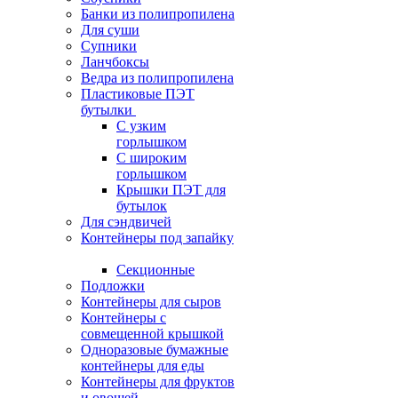
Банки из полипропилена
Для суши
Супники
Ланчбоксы
Ведра из полипропилена
Пластиковые ПЭТ
бутылки
С узким
горлышком
С широким
горлышком
Крышки ПЭТ для
бутылок
Для сэндвичей
Контейнеры под запайку
Секционные
Подложки
Контейнеры для сыров
Контейнеры с
совмещенной крышкой
Одноразовые бумажные
контейнеры для еды
Контейнеры для фруктов
и овощей