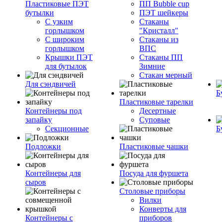
Пластиковые ПЭТ
ПП Bubble cup
бутылки
ПЭТ шейкеры
С узким
Стаканы
горлышком
"Кристалл"
С широким
Стаканы из
горлышком
ВПС
Крышки ПЭТ
Стаканы ПП
для бутылок
Зимние
Стакан мерный
Для сэндвичей
Б
Пластиковые тарелки
Контейнеры под
Десертные
запайку
Суповые
Секционные
Б
Подложки
Пластиковые чашки
Контейнеры для
Посуда для фуршета
сыров
Столовые приборы
Вилки
Конверты для
Контейнеры с
приборов