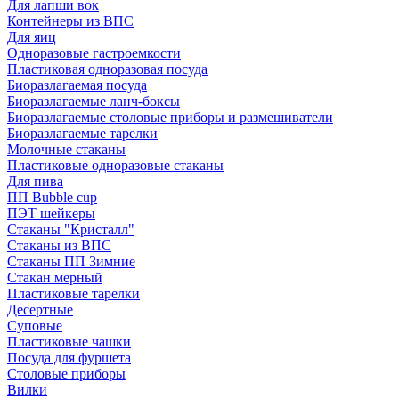
Для лапши вок
Контейнеры из ВПС
Для яиц
Одноразовые гастроемкости
Пластиковая одноразовая посуда
Биоразлагаемая посуда
Биоразлагаемые ланч-боксы
Биоразлагаемые столовые приборы и размешиватели
Биоразлагаемые тарелки
Молочные стаканы
Пластиковые одноразовые стаканы
Для пива
ПП Bubble cup
ПЭТ шейкеры
Стаканы "Кристалл"
Стаканы из ВПС
Стаканы ПП Зимние
Стакан мерный
Пластиковые тарелки
Десертные
Суповые
Пластиковые чашки
Посуда для фуршета
Столовые приборы
Вилки