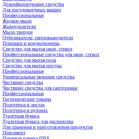
Дезинфицирующие средства
Для посудомоечных машин
Профессиональные
Жидкое мыло
Жироудалители
Мыло твердое
Отбеливатели, пятновыводители
Порошки и кондиционеры
Средство для мытья окон, стекол
Профессиональные средства для окон, стекол
Средство для мытья пола
Средство для мытья посуды
Профессиональные
Универсальные моющие средства
Чистящие средства
Чистящие средства для сантехники
Профессиональные
Гигиенические товары
Полотенца в листах
Полотенца в рулонах
Туалетная бумага
Туалетная бумага для диспенсера
Для хранения и приготовления продуктов
Пергамент
Пищевая пленка ПВХ