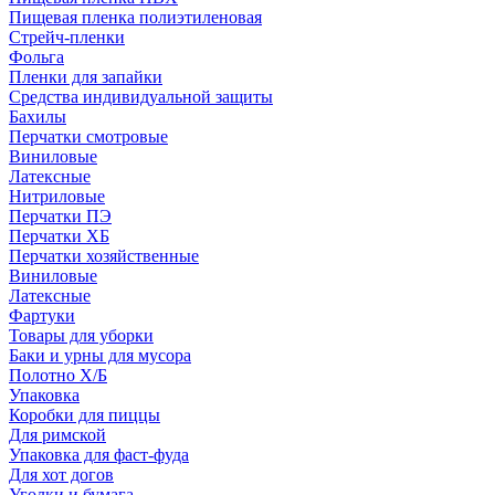
Пищевая пленка полиэтиленовая
Стрейч-пленки
Фольга
Пленки для запайки
Средства индивидуальной защиты
Бахилы
Перчатки смотровые
Виниловые
Латексные
Нитриловые
Перчатки ПЭ
Перчатки ХБ
Перчатки хозяйственные
Виниловые
Латексные
Фартуки
Товары для уборки
Баки и урны для мусора
Полотно Х/Б
Упаковка
Коробки для пиццы
Для римской
Упаковка для фаст-фуда
Для хот догов
Уголки и бумага