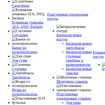
Салатники
Пластиковая одноразовая
посуда
Бумажная упаковка
1ЕА, OSQ, Packton
Соусники
Биоразлагаемая
посуда
Биоразлагаемые
Банки из
ланч-боксы
полипропилена
Биоразлагаемые
Бумажн
столовые
посуда
Для суши
приборы и
размешиватели
Супники
Биоразлагаемые
Б
тарелки
Ланчбоксы
Молочные стаканы
Ведра из
полипропилена
Пластиковые
одноразовые стаканы
Для пива