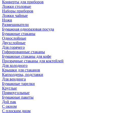
Конверты для приборов
Ложки столовые
Наборы приборов
Ложки чайные
Ножи
Размешиватели
Бумажная одноразовая посуда
Бумажные стаканы
Однослойные
Двухслойные
Для горячего
Гофрированные стаканы
Бумажные стаканы для кофе
Прозрачные стаканы для коктейлей
Для холодного
Крышки для стаканов
Капхолдеры, подставки
Для вендинга
Бумажные тарелки
Круглые
Прямоугольные
Бумажные пакеты
Дой пак
С окном
С плоским дном