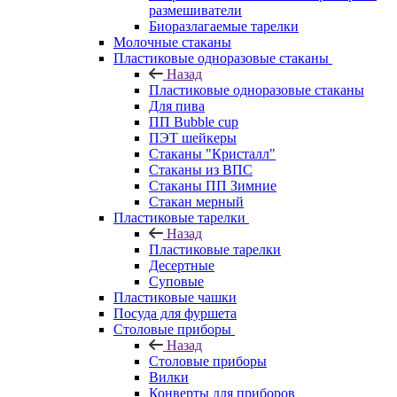
размешиватели
Биоразлагаемые тарелки
Молочные стаканы
Пластиковые одноразовые стаканы
Назад
Пластиковые одноразовые стаканы
Для пива
ПП Bubble cup
ПЭТ шейкеры
Стаканы "Кристалл"
Стаканы из ВПС
Стаканы ПП Зимние
Стакан мерный
Пластиковые тарелки
Назад
Пластиковые тарелки
Десертные
Суповые
Пластиковые чашки
Посуда для фуршета
Столовые приборы
Назад
Столовые приборы
Вилки
Конверты для приборов