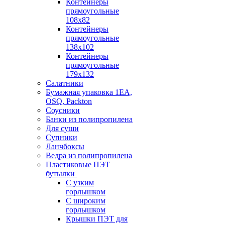
Контейнеры
прямоугольные
108х82
Контейнеры
прямоугольные
138х102
Контейнеры
прямоугольные
179х132
Салатники
Бумажная упаковка 1ЕА,
OSQ, Packton
Соусники
Банки из полипропилена
Для суши
Супники
Ланчбоксы
Ведра из полипропилена
Пластиковые ПЭТ
бутылки
С узким
горлышком
С широким
горлышком
Крышки ПЭТ для