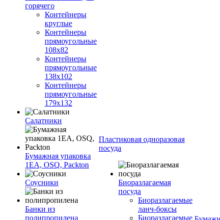
горячего
Контейнеры
круглые
Контейнеры
прямоугольные
108х82
Контейнеры
прямоугольные
138х102
Контейнеры
прямоугольные
179х132
Салатники
Пластиковая одноразовая
посуда
Бумажная упаковка
1ЕА, OSQ, Packton
Соусники
Биоразлагаемая
посуда
Биоразлагаемые
Банки из
ланч-боксы
полипропилена
Биоразлагаемые
Бумажн