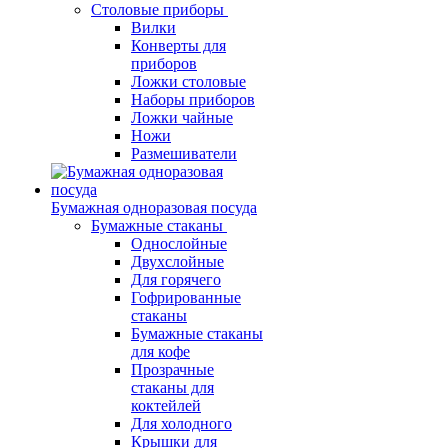
Столовые приборы
Вилки
Конверты для
приборов
Ложки столовые
Наборы приборов
Ложки чайные
Ножи
Размешиватели
Бумажная одноразовая посуда
Бумажные стаканы
Однослойные
Двухслойные
Для горячего
Гофрированные
стаканы
Бумажные стаканы
для кофе
Прозрачные
стаканы для
коктейлей
Для холодного
Крышки для