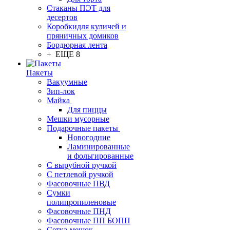
Стаканы ПЭТ для
десертов
Коробкидля куличей и
пряничных домиков
Бордюрная лента
+ ЕЩЕ 8
Пакеты
Вакуумные
Зип-лок
Майка
Для пиццы
Мешки мусорные
Подарочные пакеты
Новогодние
Ламинированные
и фольгированные
С вырубной ручкой
С петлевой ручкой
Фасовочные ПВД
Сумки
полипропиленовые
Фасовочные ПНД
Фасовочные ПП БОПП
Сетка-мешок