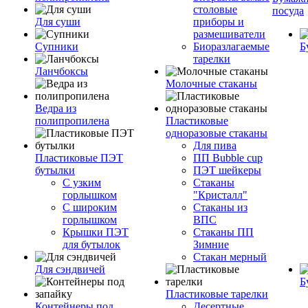
столовые
посуда
Для суши
приборы и
размешиватели
Супники
Биоразлагаемые
Б
тарелки
Ланчбоксы
Молочные стаканы
Ведра из
полипропилена
Пластиковые
одноразовые стаканы
Для пива
Пластиковые ПЭТ
ПП Bubble cup
бутылки
ПЭТ шейкеры
С узким
Стаканы
горлышком
"Кристалл"
С широким
Стаканы из
горлышком
ВПС
Крышки ПЭТ
Стаканы ПП
для бутылок
Зимние
Стакан мерный
Для сэндвичей
Б
Пластиковые тарелки
Контейнеры под
Десертные