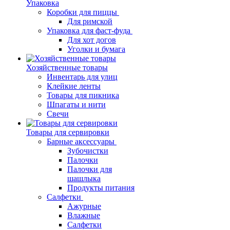
Упаковка
Коробки для пиццы
Для римской
Упаковка для фаст-фуда
Для хот догов
Уголки и бумага
Хозяйственные товары
Инвентарь для улиц
Клейкие ленты
Товары для пикника
Шпагаты и нити
Свечи
Товары для сервировки
Барные аксессуары
Зубочистки
Палочки
Палочки для
шашлыка
Продукты питания
Салфетки
Ажурные
Влажные
Салфетки