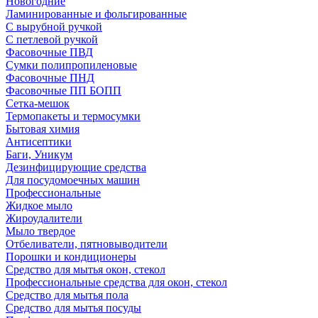
Новогодние
Ламинированные и фольгированные
С вырубной ручкой
С петлевой ручкой
Фасовочные ПВД
Сумки полипропиленовые
Фасовочные ПНД
Фасовочные ПП БОПП
Сетка-мешок
Термопакеты и термосумки
Бытовая химия
Антисептики
Баги, Уникум
Дезинфицирующие средства
Для посудомоечных машин
Профессиональные
Жидкое мыло
Жироудалители
Мыло твердое
Отбеливатели, пятновыводители
Порошки и кондиционеры
Средство для мытья окон, стекол
Профессиональные средства для окон, стекол
Средство для мытья пола
Средство для мытья посуды