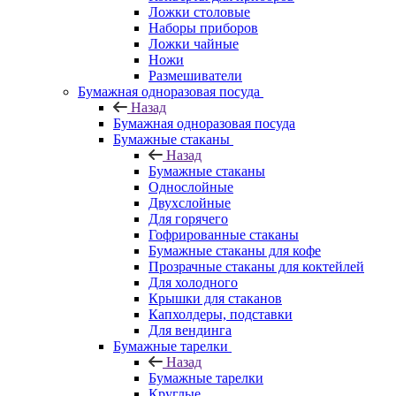
Ложки столовые
Наборы приборов
Ложки чайные
Ножи
Размешиватели
Бумажная одноразовая посуда
Назад
Бумажная одноразовая посуда
Бумажные стаканы
Назад
Бумажные стаканы
Однослойные
Двухслойные
Для горячего
Гофрированные стаканы
Бумажные стаканы для кофе
Прозрачные стаканы для коктейлей
Для холодного
Крышки для стаканов
Капхолдеры, подставки
Для вендинга
Бумажные тарелки
Назад
Бумажные тарелки
Круглые