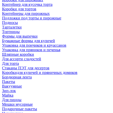
Контейнер для кусочка торта
Коробки для тортов
Контейнеры для пирожных
Подложки под торты и пирожные
Подносы
Тарталетки
Тортницы
Формы для выпечки
Бумажные формы для куличей
Упаковка для пончиков и круассанов
Упаковка для пряников и печенья
Шляпные коробки
Для ассорти сладостей
Для торта
Стаканы ПЭТ для десертов
Коробкидля куличей и пряничных домиков
Бордюрная лента
Пакеты
Вакуумные
Зип-лок
Майка
Для пиццы
Мешки мусорные
Подарочные пакеты