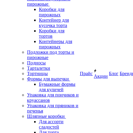
пирожные
Коробки для
пирожных
Контейнер для
кусочка торта
Коробки для
тортов
Контейнеры для
пирожных
Подложки под торты и
пирожные
Подносы
Тарталетки
Тортницы
Прайс
Блог
Бренд
Акции
Формы для выпечки
Бумажные формы
для куличей
Упаковка для пончиков и
круассанов
Упаковка для пряников и
печенья
Шляпные коробки
Для ассорти
сладостей
Для торта