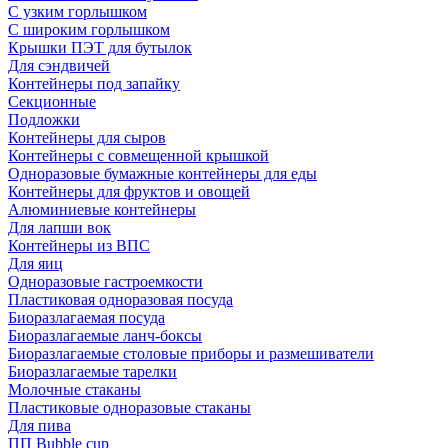
С узким горлышком
С широким горлышком
Крышки ПЭТ для бутылок
Для сэндвичей
Контейнеры под запайку
Секционные
Подложки
Контейнеры для сыров
Контейнеры с совмещенной крышкой
Одноразовые бумажные контейнеры для еды
Контейнеры для фруктов и овощей
Алюминиевые контейнеры
Для лапши вок
Контейнеры из ВПС
Для яиц
Одноразовые гастроемкости
Пластиковая одноразовая посуда
Биоразлагаемая посуда
Биоразлагаемые ланч-боксы
Биоразлагаемые столовые приборы и размешиватели
Биоразлагаемые тарелки
Молочные стаканы
Пластиковые одноразовые стаканы
Для пива
ПП Bubble cup