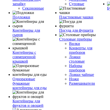
запайку
Суповые
Секционные
Б
Подложки
Пластиковые чашки
Контейнеры для
Посуда для фуршета
сыров
Столовые приборы
Вилки
Конверты для
Контейнеры с
приборов
совмещенной
Ложки
крышкой
столовые
Наборы
приборов
Ложки чайные
Одноразовые
Ножи
бумажные
Размешиватели
контейнеры для еды
Контейнеры для
фруктов и овощей