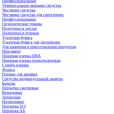
Профессиональные
Универсальные моющие средства
Чистящие средства
Чистящие средства для сантехники
Профессиональные
Гигиенические товары
Полотенца в листах
Полотенца в рулонах
Туалетная бумага
Туалетная бумага для диспенсера
Для хранения и приготовления продуктов
Пергамент
Пищевая пленка ПВХ
Пищевая пленка полиэтиленовая
Стрейч-пленки
Фольга
Пленки для запайки
Средства индивидуальной защиты
Бахилы
Перчатки смотровые
Виниловые
Латексные
Нитриловые
Перчатки ПЭ
Перчатки ХБ