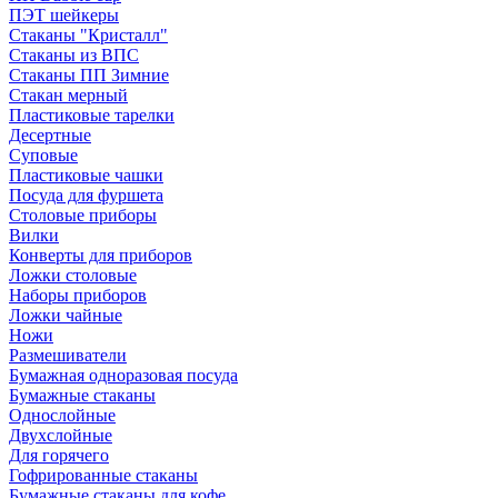
ПЭТ шейкеры
Стаканы "Кристалл"
Стаканы из ВПС
Стаканы ПП Зимние
Стакан мерный
Пластиковые тарелки
Десертные
Суповые
Пластиковые чашки
Посуда для фуршета
Столовые приборы
Вилки
Конверты для приборов
Ложки столовые
Наборы приборов
Ложки чайные
Ножи
Размешиватели
Бумажная одноразовая посуда
Бумажные стаканы
Однослойные
Двухслойные
Для горячего
Гофрированные стаканы
Бумажные стаканы для кофе