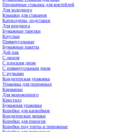
Прозрачные стаканы для коктейлей
Для холодного
Крышки для стаканов
Капхолдеры, подставки
Для вендинга
Бумажные тарелки
Круглые
Прямоугольные
Бумажные пакеты
Дой пак
С окном
С плоским дном
С прямоугольным дном
С ручками
Кондитерская упаковка
Упаковка для пирожных
Креманки
Для мороженного
Кристалл
Бумажная упаковка
Коробки для капкейков
Кондитерские мешки
Коробки для пирогов
Коробки под торты и пирожные
Коробки для пирожных