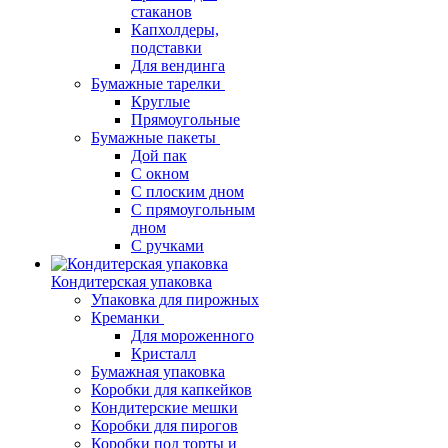
стаканов
Капхолдеры,
подставки
Для вендинга
Бумажные тарелки
Круглые
Прямоугольные
Бумажные пакеты
Дой пак
С окном
С плоским дном
С прямоугольным
дном
С ручками
Кондитерская упаковка
Упаковка для пирожных
Креманки
Для мороженного
Кристалл
Бумажная упаковка
Коробки для капкейков
Кондитерские мешки
Коробки для пирогов
Коробки под торты и