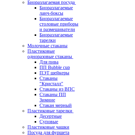
Биоразлагаемая посуда
Биоразлагаемые
ланч-боксы
Биоразлагаемые
столовые приборы
и размешиватели
Биоразлагаемые
тарелки
Молочные стаканы
Пластиковые
одноразовые стаканы
Для пива
ПП Bubble cup
ПЭТ шейкеры
Стаканы
"Кристалл"
Стаканы из ВПС
Стаканы ПП
Зимние
Стакан мерный
Пластиковые тарелки
Десертные
Суповые
Пластиковые чашки
Посуда для фуршета