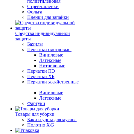
полиэтиленовая
Стрейч-пленки
Фольга
Пленки для запайки
Средства индивидуальной
защиты
Бахилы
Перчатки смотровые
Виниловые
Латексные
Нитриловые
Перчатки ПЭ
Перчатки ХБ
Перчатки хозяйственные
Виниловые
Латексные
Фартуки
Товары для уборки
Баки и урны для мусора
Полотно Х/Б