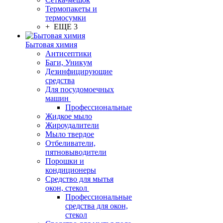
Термопакеты и
термосумки
+ ЕЩЕ 3
Бытовая химия
Антисептики
Баги, Уникум
Дезинфицирующие
средства
Для посудомоечных
машин
Профессиональные
Жидкое мыло
Жироудалители
Мыло твердое
Отбеливатели,
пятновыводители
Порошки и
кондиционеры
Средство для мытья
окон, стекол
Профессиональные
средства для окон,
стекол