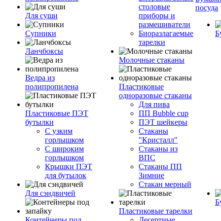
столовые
посуда
Для суши
приборы и
размешиватели
Супники
Биоразлагаемые
Б
тарелки
Ланчбоксы
Молочные стаканы
Ведра из
полипропилена
Пластиковые
одноразовые стаканы
Для пива
Пластиковые ПЭТ
ПП Bubble cup
бутылки
ПЭТ шейкеры
С узким
Стаканы
горлышком
"Кристалл"
С широким
Стаканы из
горлышком
ВПС
Крышки ПЭТ
Стаканы ПП
для бутылок
Зимние
Стакан мерный
Для сэндвичей
Б
Пластиковые тарелки
Контейнеры под
Десертные