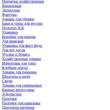
Перчатки хозяйственные
Виниловые
Латексные
Фартуки
Товары для уборки
Баки и урны для мусора
Полотно Х/Б
Упаковка
Коробки для пиццы
Для римской
Упаковка для фаст-фуда
Для хот догов
Уголки и бумага
Хозяйственные товары
Инвентарь для улиц
Клейкие ленты
Товары для пикника
Шпагаты и нити
Свечи
Товары для сервировки
Барные аксессуары
Зубочистки
Палочки
Палочки для шашлыка
Продукты питания