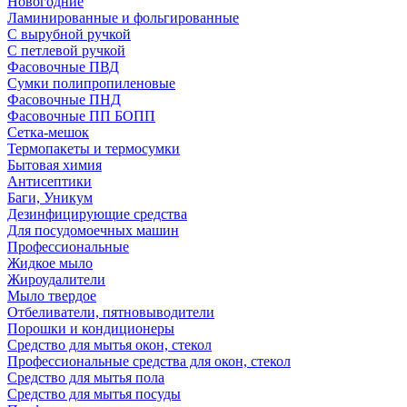
Новогодние
Ламинированные и фольгированные
С вырубной ручкой
С петлевой ручкой
Фасовочные ПВД
Сумки полипропиленовые
Фасовочные ПНД
Фасовочные ПП БОПП
Сетка-мешок
Термопакеты и термосумки
Бытовая химия
Антисептики
Баги, Уникум
Дезинфицирующие средства
Для посудомоечных машин
Профессиональные
Жидкое мыло
Жироудалители
Мыло твердое
Отбеливатели, пятновыводители
Порошки и кондиционеры
Средство для мытья окон, стекол
Профессиональные средства для окон, стекол
Средство для мытья пола
Средство для мытья посуды