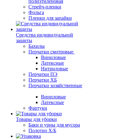
полиэтиленовая
Стрейч-пленки
Фольга
Пленки для запайки
Средства индивидуальной
защиты
Бахилы
Перчатки смотровые
Виниловые
Латексные
Нитриловые
Перчатки ПЭ
Перчатки ХБ
Перчатки хозяйственные
Виниловые
Латексные
Фартуки
Товары для уборки
Баки и урны для мусора
Полотно Х/Б