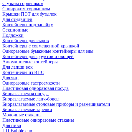
С узким горлышком
С широким горлышком
Крышки ПЭТ для бутылок
Для сэндвичей
Контейнеры под запайку
Секционные
Подложки
Контейнеры для сыров
Контейнеры с совмещенной крышкой
Одноразовые бумажные контейнеры для еды
Контейнеры для фруктов и овощей
Алюминиевые контейнеры
Для лапши вок
Контейнеры из ВПС
Для яиц
Одноразовые гастроемкости
Пластиковая одноразовая посуда
Биоразлагаемая посуда
Биоразлагаемые ланч-боксы
Биоразлагаемые столовые приборы и размешиватели
Биоразлагаемые тарелки
Молочные стаканы
Пластиковые одноразовые стаканы
Для пива
ПП Bubble cup