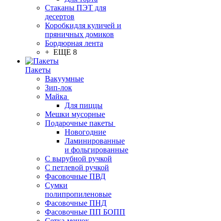
Стаканы ПЭТ для
десертов
Коробкидля куличей и
пряничных домиков
Бордюрная лента
+ ЕЩЕ 8
Пакеты
Вакуумные
Зип-лок
Майка
Для пиццы
Мешки мусорные
Подарочные пакеты
Новогодние
Ламинированные
и фольгированные
С вырубной ручкой
С петлевой ручкой
Фасовочные ПВД
Сумки
полипропиленовые
Фасовочные ПНД
Фасовочные ПП БОПП
Сетка-мешок