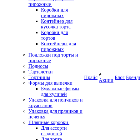
пирожные
Коробки для
пирожных
Контейнер для
кусочка торта
Коробки для
тортов
Контейнеры для
пирожных
Подложки под торты и
пирожные
Подносы
Тарталетки
Тортницы
Прайс
Блог
Бренд
Акции
Формы для выпечки
Бумажные формы
для куличей
Упаковка для пончиков и
круассанов
Упаковка для пряников и
печенья
Шляпные коробки
Для ассорти
сладостей
Для торта