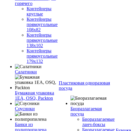
горячего
Контейнеры
круглые
Контейнеры
прямоугольные
108х82
Контейнеры
прямоугольные
138х102
Контейнеры
прямоугольные
179х132
Салатники
Пластиковая одноразовая
посуда
Бумажная упаковка
1ЕА, OSQ, Packton
Соусники
Биоразлагаемая
посуда
Биоразлагаемые
Банки из
ланч-боксы
полипропилена
Биоразлагаемые
Бумажн