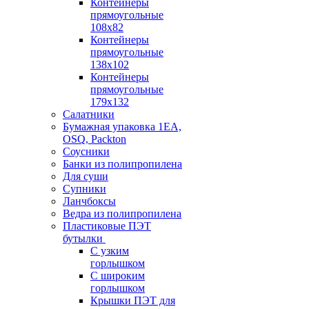
Контейнеры
прямоугольные
108х82
Контейнеры
прямоугольные
138х102
Контейнеры
прямоугольные
179х132
Салатники
Бумажная упаковка 1ЕА,
OSQ, Packton
Соусники
Банки из полипропилена
Для суши
Супники
Ланчбоксы
Ведра из полипропилена
Пластиковые ПЭТ
бутылки
С узким
горлышком
С широким
горлышком
Крышки ПЭТ для