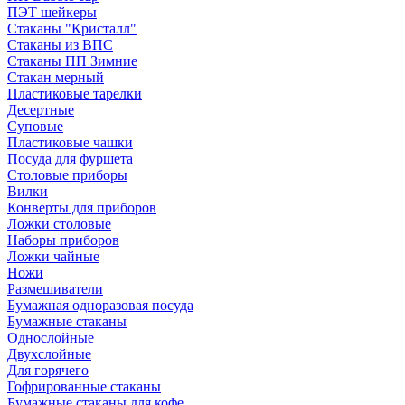
ПЭТ шейкеры
Стаканы "Кристалл"
Стаканы из ВПС
Стаканы ПП Зимние
Стакан мерный
Пластиковые тарелки
Десертные
Суповые
Пластиковые чашки
Посуда для фуршета
Столовые приборы
Вилки
Конверты для приборов
Ложки столовые
Наборы приборов
Ложки чайные
Ножи
Размешиватели
Бумажная одноразовая посуда
Бумажные стаканы
Однослойные
Двухслойные
Для горячего
Гофрированные стаканы
Бумажные стаканы для кофе