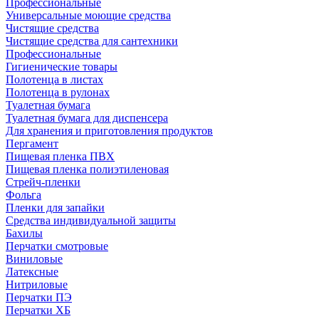
Профессиональные
Универсальные моющие средства
Чистящие средства
Чистящие средства для сантехники
Профессиональные
Гигиенические товары
Полотенца в листах
Полотенца в рулонах
Туалетная бумага
Туалетная бумага для диспенсера
Для хранения и приготовления продуктов
Пергамент
Пищевая пленка ПВХ
Пищевая пленка полиэтиленовая
Стрейч-пленки
Фольга
Пленки для запайки
Средства индивидуальной защиты
Бахилы
Перчатки смотровые
Виниловые
Латексные
Нитриловые
Перчатки ПЭ
Перчатки ХБ