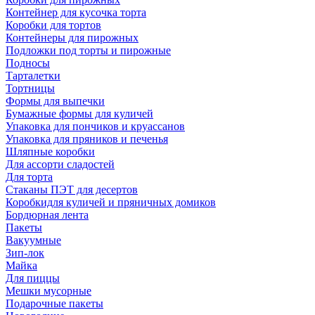
Контейнер для кусочка торта
Коробки для тортов
Контейнеры для пирожных
Подложки под торты и пирожные
Подносы
Тарталетки
Тортницы
Формы для выпечки
Бумажные формы для куличей
Упаковка для пончиков и круассанов
Упаковка для пряников и печенья
Шляпные коробки
Для ассорти сладостей
Для торта
Стаканы ПЭТ для десертов
Коробкидля куличей и пряничных домиков
Бордюрная лента
Пакеты
Вакуумные
Зип-лок
Майка
Для пиццы
Мешки мусорные
Подарочные пакеты