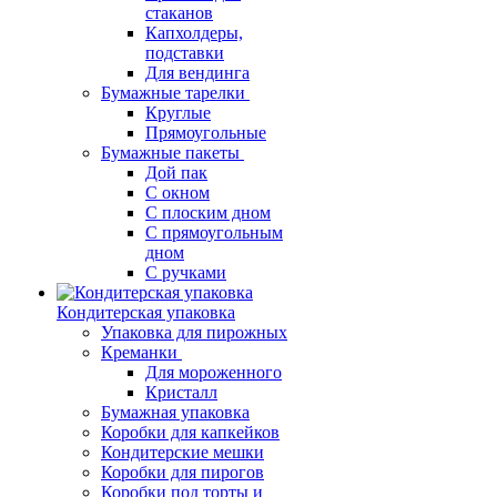
стаканов
Капхолдеры,
подставки
Для вендинга
Бумажные тарелки
Круглые
Прямоугольные
Бумажные пакеты
Дой пак
С окном
С плоским дном
С прямоугольным
дном
С ручками
Кондитерская упаковка
Упаковка для пирожных
Креманки
Для мороженного
Кристалл
Бумажная упаковка
Коробки для капкейков
Кондитерские мешки
Коробки для пирогов
Коробки под торты и