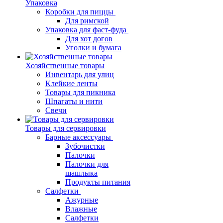
Упаковка
Коробки для пиццы
Для римской
Упаковка для фаст-фуда
Для хот догов
Уголки и бумага
Хозяйственные товары
Инвентарь для улиц
Клейкие ленты
Товары для пикника
Шпагаты и нити
Свечи
Товары для сервировки
Барные аксессуары
Зубочистки
Палочки
Палочки для
шашлыка
Продукты питания
Салфетки
Ажурные
Влажные
Салфетки