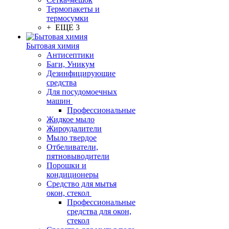
Термопакеты и
термосумки
+ ЕЩЕ 3
Бытовая химия
Антисептики
Баги, Уникум
Дезинфицирующие
средства
Для посудомоечных
машин
Профессиональные
Жидкое мыло
Жироудалители
Мыло твердое
Отбеливатели,
пятновыводители
Порошки и
кондиционеры
Средство для мытья
окон, стекол
Профессиональные
средства для окон,
стекол