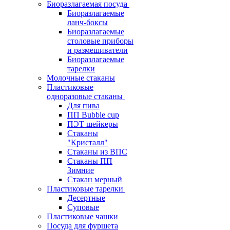
Биоразлагаемая посуда
Биоразлагаемые
ланч-боксы
Биоразлагаемые
столовые приборы
и размешиватели
Биоразлагаемые
тарелки
Молочные стаканы
Пластиковые
одноразовые стаканы
Для пива
ПП Bubble cup
ПЭТ шейкеры
Стаканы
"Кристалл"
Стаканы из ВПС
Стаканы ПП
Зимние
Стакан мерный
Пластиковые тарелки
Десертные
Суповые
Пластиковые чашки
Посуда для фуршета