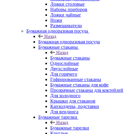
Ложки столовые
Наборы приборов
Ложки чайные
Ножи
Размешиватели
Бумажная одноразовая посуда
Назад
Бумажная одноразовая посуда
Бумажные стаканы
Назад
Бумажные стаканы
Однослойные
Двухслойные
Для горячего
Гофрированные стаканы
Бумажные стаканы для кофе
Прозрачные стаканы для коктейлей
Для холодного
Крышки для стаканов
Капхолдеры, подставки
Для вендинга
Бумажные тарелки
Назад
Бумажные тарелки
Круглые