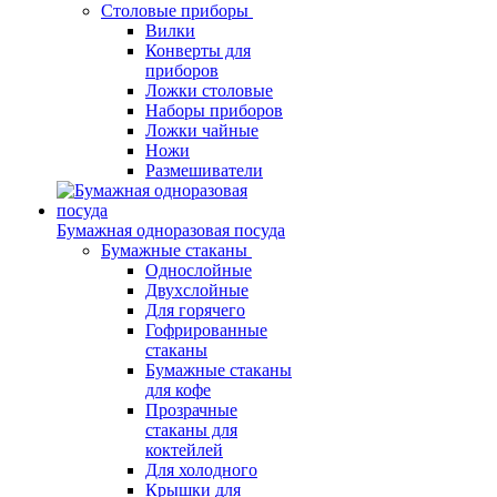
Столовые приборы
Вилки
Конверты для
приборов
Ложки столовые
Наборы приборов
Ложки чайные
Ножи
Размешиватели
Бумажная одноразовая посуда
Бумажные стаканы
Однослойные
Двухслойные
Для горячего
Гофрированные
стаканы
Бумажные стаканы
для кофе
Прозрачные
стаканы для
коктейлей
Для холодного
Крышки для