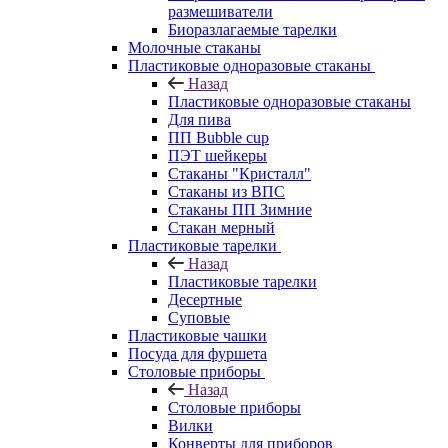
размешиватели
Биоразлагаемые тарелки
Молочные стаканы
Пластиковые одноразовые стаканы
Назад
Пластиковые одноразовые стаканы
Для пива
ПП Bubble cup
ПЭТ шейкеры
Стаканы "Кристалл"
Стаканы из ВПС
Стаканы ПП Зимние
Стакан мерный
Пластиковые тарелки
Назад
Пластиковые тарелки
Десертные
Суповые
Пластиковые чашки
Посуда для фуршета
Столовые приборы
Назад
Столовые приборы
Вилки
Конверты для приборов