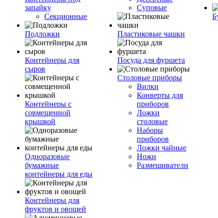
запайку
Суповые
Секционные
Б
Подложки
Пластиковые чашки
Контейнеры для
Посуда для фуршета
сыров
Столовые приборы
Вилки
Конверты для
Контейнеры с
приборов
совмещенной
Ложки
крышкой
столовые
Наборы
приборов
Ложки чайные
Одноразовые
Ножи
бумажные
Размешиватели
контейнеры для еды
Контейнеры для
фруктов и овощей