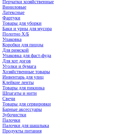
Перчатки хозяйственные
Виниловые
Латексные
Фартуки
Товары для уборки
Баки и урны для мусора
Полотно Х/Б
Упаковка
Коробки для пиццы
Для римской
Упаковка для фаст-фуда
Для хот догов
Уголки и бумага
Хозяйственные товары
Инвентарь для улиц
Клейкие ленты
Товары для пикника
Шпагаты и нити
Свечи
Товары для сервировки
Барные аксессуары
Зубочистки
Палочки
Палочки для шашлыка
Продукты питания