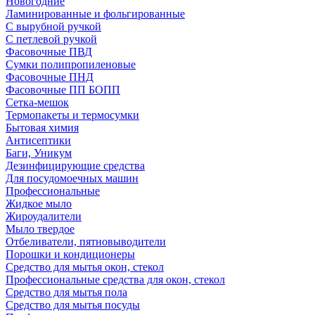
Новогодние
Ламинированные и фольгированные
С вырубной ручкой
С петлевой ручкой
Фасовочные ПВД
Сумки полипропиленовые
Фасовочные ПНД
Фасовочные ПП БОПП
Сетка-мешок
Термопакеты и термосумки
Бытовая химия
Антисептики
Баги, Уникум
Дезинфицирующие средства
Для посудомоечных машин
Профессиональные
Жидкое мыло
Жироудалители
Мыло твердое
Отбеливатели, пятновыводители
Порошки и кондиционеры
Средство для мытья окон, стекол
Профессиональные средства для окон, стекол
Средство для мытья пола
Средство для мытья посуды