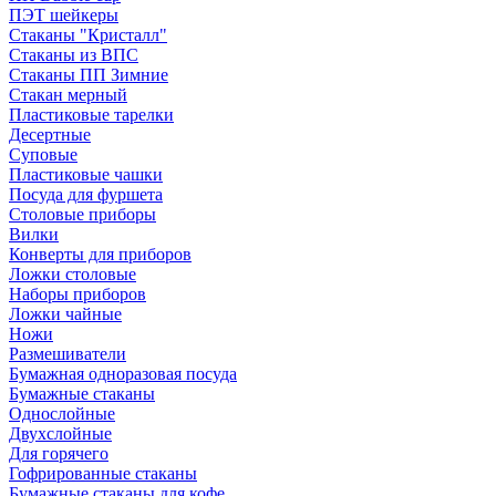
ПЭТ шейкеры
Стаканы "Кристалл"
Стаканы из ВПС
Стаканы ПП Зимние
Стакан мерный
Пластиковые тарелки
Десертные
Суповые
Пластиковые чашки
Посуда для фуршета
Столовые приборы
Вилки
Конверты для приборов
Ложки столовые
Наборы приборов
Ложки чайные
Ножи
Размешиватели
Бумажная одноразовая посуда
Бумажные стаканы
Однослойные
Двухслойные
Для горячего
Гофрированные стаканы
Бумажные стаканы для кофе