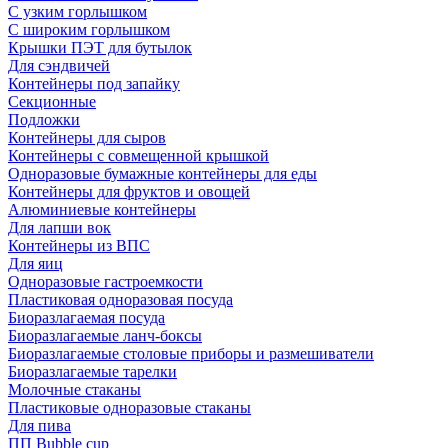
С узким горлышком
С широким горлышком
Крышки ПЭТ для бутылок
Для сэндвичей
Контейнеры под запайку
Секционные
Подложки
Контейнеры для сыров
Контейнеры с совмещенной крышкой
Одноразовые бумажные контейнеры для еды
Контейнеры для фруктов и овощей
Алюминиевые контейнеры
Для лапши вок
Контейнеры из ВПС
Для яиц
Одноразовые гастроемкости
Пластиковая одноразовая посуда
Биоразлагаемая посуда
Биоразлагаемые ланч-боксы
Биоразлагаемые столовые приборы и размешиватели
Биоразлагаемые тарелки
Молочные стаканы
Пластиковые одноразовые стаканы
Для пива
ПП Bubble cup