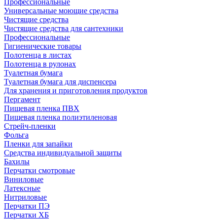
Профессиональные
Универсальные моющие средства
Чистящие средства
Чистящие средства для сантехники
Профессиональные
Гигиенические товары
Полотенца в листах
Полотенца в рулонах
Туалетная бумага
Туалетная бумага для диспенсера
Для хранения и приготовления продуктов
Пергамент
Пищевая пленка ПВХ
Пищевая пленка полиэтиленовая
Стрейч-пленки
Фольга
Пленки для запайки
Средства индивидуальной защиты
Бахилы
Перчатки смотровые
Виниловые
Латексные
Нитриловые
Перчатки ПЭ
Перчатки ХБ