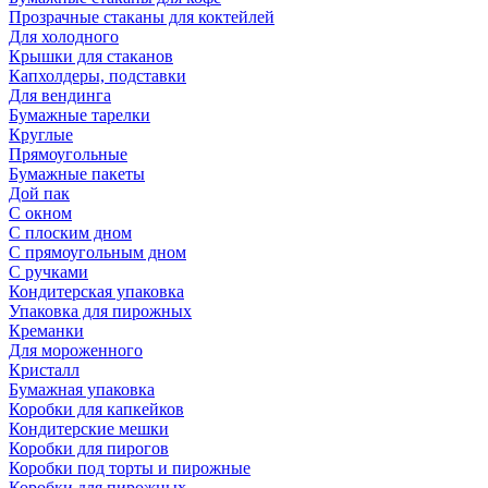
Прозрачные стаканы для коктейлей
Для холодного
Крышки для стаканов
Капхолдеры, подставки
Для вендинга
Бумажные тарелки
Круглые
Прямоугольные
Бумажные пакеты
Дой пак
С окном
С плоским дном
С прямоугольным дном
С ручками
Кондитерская упаковка
Упаковка для пирожных
Креманки
Для мороженного
Кристалл
Бумажная упаковка
Коробки для капкейков
Кондитерские мешки
Коробки для пирогов
Коробки под торты и пирожные
Коробки для пирожных